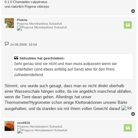
0.1.0 Chamaeleo calyptratus
und natürlich Pogona vitticeps
c
Plakita
Pogona Microlepidota Subadult
B
14.09.2009, 10:04
e
i
t
r
bidoubleu hat geschrieben:
a
Sehr genau sind sie nicht und man muss aufpassen wenn sie
g
runterfallen (sind etwas anfällig auf Sand) aber für den Preis
zufriedenstellend.
Stimmt, uns wurde auch gesagt, dass man es nicht direkt oberhalb
einer Wasserschale hängen sollte, da sie angeblich manchmal abfallen,
wenn die Tiere daran gehen. Allerdings hat unser
Thermometer/Hygrometer schon einige Kletteraktionen unserer Bärte
ausgehalten, und da standen sie mit ihrem vollen Gewicht darauf
c
neo0816
Pogona Henrylawsoni Subadult