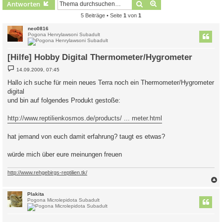
Suche
Erweiterte Suche
Antworten
5 Beiträge • Seite
1
von
1
neo0816
Pogona Henrylawsoni Subadult
[Hilfe] Hobby Digital Thermometer/Hygrometer
B
14.09.2009, 07:45
e
i
Hallo ich suche für mein neues Terra noch ein Thermometer/Hygrometer
t
digital
r
a
und bin auf folgendes Produkt gestoße:
g
http://www.reptilienkosmos.de/products/ ... meter.html
hat jemand von euch damit erfahrung? taugt es etwas?
würde mich über eure meinungen freuen
http://www.rehgebirgs-reptilien.tk/
c
Plakita
Pogona Microlepidota Subadult