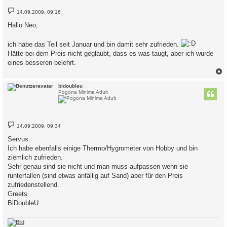
B
14.09.2009, 09:16
e
i
Hallo Neo,
t
r
a
ich habe das Teil seit Januar und bin damit sehr zufrieden.
g
Hätte bei dem Preis nicht geglaubt, dass es was taugt, aber ich wurde
eines besseren belehrt.
c
bidoubleu
Pogona Minima Adult
B
14.09.2009, 09:34
e
i
Servus.
t
Ich habe ebenfalls einige Thermo/Hygrometer von Hobby und bin
r
a
ziemlich zufrieden.
g
Sehr genau sind sie nicht und man muss aufpassen wenn sie
runterfallen (sind etwas anfällig auf Sand) aber für den Preis
zufriedenstellend.
Greets
BiDoubleU