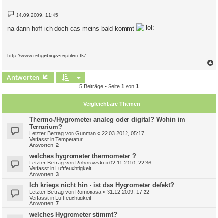
B
14.09.2009, 11:45
e
i
na dann hoff ich doch das meins bald kommt
t
r
a
g
http://www.rehgebirgs-reptilien.tk/
c
Antworten
5 Beiträge • Seite
1
von
1
Vergleichbare Themen
Thermo-/Hygrometer analog oder digital? Wohin im
Terrarium?
Letzter Beitrag von
Gunman
«
22.03.2012, 05:17
Verfasst in
Temperatur
Antworten:
2
welches hygrometer thermometer ?
Letzter Beitrag von
Roborowski
«
02.11.2010, 22:36
Verfasst in
Luftfeuchtigkeit
Antworten:
3
Ich kriegs nicht hin - ist das Hygrometer defekt?
Letzter Beitrag von
Romonasa
«
31.12.2009, 17:22
Verfasst in
Luftfeuchtigkeit
Antworten:
7
welches Hygrometer stimmt?