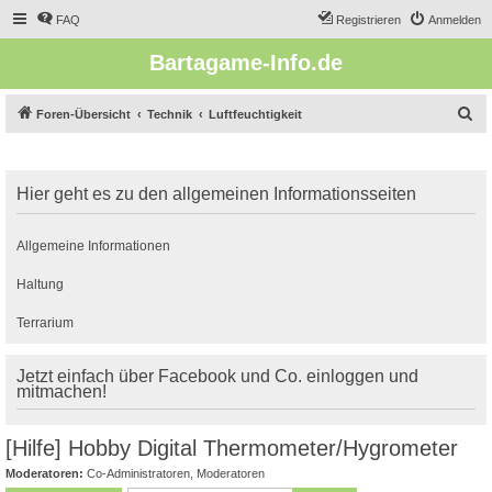
FAQ
Registrieren
Anmelden
Bartagame-Info.de
S
Foren-Übersicht
Technik
Luftfeuchtigkeit
u
c
Hier geht es zu den allgemeinen Informationsseiten
h
e
Allgemeine Informationen
Haltung
Terrarium
Jetzt einfach über Facebook und Co. einloggen und
mitmachen!
[Hilfe] Hobby Digital Thermometer/Hygrometer
Moderatoren:
Co-Administratoren
,
Moderatoren