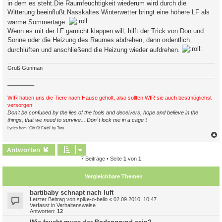
in dem es steht.Die Raumfeuchtigkeit wiederum wird durch die
r
a
Witterung beeinflußt.Nasskaltes Winterwetter bringt eine höhere LF als
g
warme Sommertage.
Wenn es mit der LF garnicht klappen will, hilft der Trick von Don und
Sonne oder die Heizung des Raumes abdrehen, dann ordentlich
durchlüften und anschließend die Heizung wieder aufdrehen.
Gruß Gunman
_____________________________________________________________________
_________
WIR haben uns die Tiere nach Hause geholt, also sollten WIR sie auch bestmöglichst
versorgen!
Don't be confused by the lies of the fools and deceivers, hope and believe in the
things, that we need to survive... Don´t lock me in a cage
!
Lyrics from "Gift Of Faith" by Toto
c
Antworten
7 Beiträge • Seite
1
von
1
Vergleichbare Themen
bartibaby schnapt nach luft
Letzter Beitrag von
spike-o-bello
«
02.09.2010, 10:47
Verfasst in
Verhaltensweise
Antworten:
12