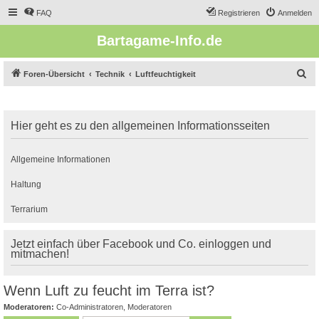
FAQ
Registrieren
Anmelden
Bartagame-Info.de
S
Foren-Übersicht
Technik
Luftfeuchtigkeit
u
c
Hier geht es zu den allgemeinen Informationsseiten
h
e
Allgemeine Informationen
Haltung
Terrarium
Jetzt einfach über Facebook und Co. einloggen und
mitmachen!
Wenn Luft zu feucht im Terra ist?
Moderatoren:
Co-Administratoren
,
Moderatoren