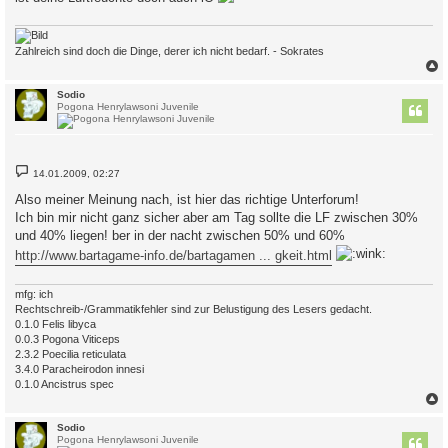
g
Zahlreich sind doch die Dinge, derer ich nicht bedarf. - Sokrates
c
Sodio
Pogona Henrylawsoni Juvenile
B
14.01.2009, 02:27
e
i
Also meiner Meinung nach, ist hier das richtige Unterforum!
t
Ich bin mir nicht ganz sicher aber am Tag sollte die LF zwischen 30%
r
a
und 40% liegen! ber in der nacht zwischen 50% und 60%
g
http://www.bartagame-info.de/bartagamen ... gkeit.html
mfg: ich
Rechtschreib-/Grammatikfehler sind zur Belustigung des Lesers gedacht.
0.1.0 Felis libyca
0.0.3 Pogona Viticeps
2.3.2 Poecilia reticulata
3.4.0 Paracheirodon innesi
0.1.0 Ancistrus spec
c
Sodio
Pogona Henrylawsoni Juvenile