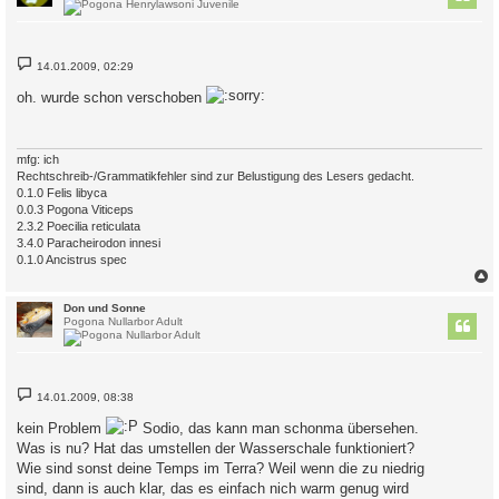
B
14.01.2009, 02:29
e
i
oh. wurde schon verschoben
t
r
a
g
mfg: ich
Rechtschreib-/Grammatikfehler sind zur Belustigung des Lesers gedacht.
0.1.0 Felis libyca
0.0.3 Pogona Viticeps
2.3.2 Poecilia reticulata
3.4.0 Paracheirodon innesi
0.1.0 Ancistrus spec
c
Don und Sonne
Pogona Nullarbor Adult
B
14.01.2009, 08:38
e
i
kein Problem
Sodio, das kann man schonma übersehen.
t
r
Was is nu? Hat das umstellen der Wasserschale funktioniert?
a
Wie sind sonst deine Temps im Terra? Weil wenn die zu niedrig
g
sind, dann is auch klar, das es einfach nich warm genug wird