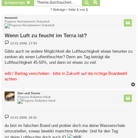
Suche
Erweiterte Suche
Antworten
7 Beiträge • Seite
1
von
1
ttoommii
Pogona Henrylawsoni Subadult
Wenn Luft zu feucht im Terra ist?
B
13.01.2009, 17:53
e
i
Gibts auch ne andere Möglichkeit die Luftfeuchtigkeit etwas herunter zu
t
senken als einen Luftentfeuchter? Denn am Tag beträgt die
r
a
Luftfeuchtigkeit 45-50%, und dann ist etwas zu viel.
g
edit:/ Beitrag verschoben - bitte in Zukunft auf die richtige Boardwahl
achten
c
Don und Sonne
Pogona Nullarbor Adult
B
13.01.2009, 18:31
e
i
du bist im falschen Board und probier doch ma deine Wasserschale
t
umzustellen, sowas bewirkt manchma Wunder. Und für den Tag
r
a
ist deine Luftfeuchte doch auch iO