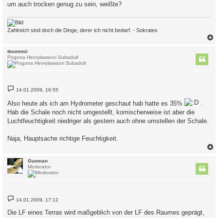
um auch trocken genug zu sein, weißte?
Zahlreich sind doch die Dinge, derer ich nicht bedarf. - Sokrates
c
ttoommii
Pogona Henrylawsoni Subadult
B
14.01.2009, 16:55
e
i
Also heute als ich am Hydrometer geschaut hab hatte es 35%
.
t
r
Hab die Schale noch nicht umgestellt, komischerweise ist aber die
a
Luchtfeuchtigkeit niedriger als gestern auch ohne umstellen der Schale.
g
Naja, Hauptsache richtige Feuchtigkeit.
c
Gunman
Moderator
B
14.01.2009, 17:12
e
i
Die LF eines Terras wird maßgeblich von der LF des Raumes geprägt,
t