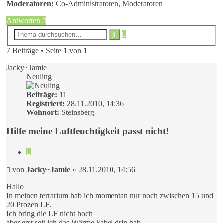
Moderatoren:
Co-Administratoren
,
Moderatoren
Antworten
Erweiterte
Suche
Suche
7 Beiträge • Seite
1
von
1
Jacky~Jamie
Neuling
Beiträge:
11
Registriert:
28.11.2010, 14:36
Wohnort:
Steinsberg
Hilfe meine Luftfeuchtigkeit passt nicht!
Zitieren
Beitrag
von
Jacky~Jamie
»
28.11.2010, 14:56
Hallo
In meinen terrarium hab ich momentan nur noch zwischen 15 und
20 Prozen LF.
Ich bring die LF nicht hoch
aber erst seit ich das Wärme kabel drin hab.