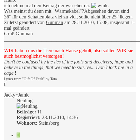
ich nehme mal den Beitrag der war eher da.
Was meinst du denn mit "Wärmekabel"?Abgesehen davon sind
36° für den Schattenplatz viel zu viel, sollte nicht über 25° liegen.
Zuletzt geändert von
Gunman
am 28.11.2010, 15:08, insgesamt 1-
mal geändert.
Gruß Gunman
______________________________________________________
WIR haben uns die Tiere nach Hause geholt, also sollten WIR sie
auch bestmöglichst versorgen!
Don't be confused by the lies of the fools and deceivers, hope and
believe in the things, that we need to survive... Don´t lock me in a
cage
!
Lyrics from "Gift Of Faith" by Toto
Nach
oben
Jacky~Jamie
Neuling
Beiträge:
11
Registriert:
28.11.2010, 14:36
Wohnort:
Steinsberg
Zitieren