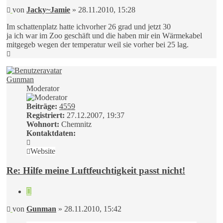
Beitrag
von
Jacky~Jamie
»
28.11.2010, 15:28
Im schattenplatz hatte ichvorher 26 grad und jetzt 30
ja ich war im Zoo geschäft und die haben mir ein Wärmekabel
mitgegeb wegen der temperatur weil sie vorher bei 25 lag.
Nach
oben
Gunman
Moderator
Beiträge:
4559
Registriert:
27.12.2007, 19:37
Wohnort:
Chemnitz
Kontaktdaten:
Kontaktdaten
von
Website
Gunman
Re: Hilfe meine Luftfeuchtigkeit passt nicht!
Zitieren
Beitrag
von
Gunman
»
28.11.2010, 15:42