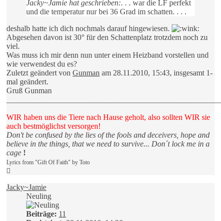
Jacky~Jamie hat geschrieben:
. . . war die LF perfekt
und die temperatur nur bei 36 Grad im schatten. . . .
deshalb hatte ich dich nochmals darauf hingewiesen.
Abgesehen davon ist 30° für den Schattenplatz trotzdem noch zu
viel.
Was muss ich mir denn nun unter einem Heizband vorstellen und
wie verwendest du es?
Zuletzt geändert von
Gunman
am 28.11.2010, 15:43, insgesamt 1-
mal geändert.
Gruß Gunman
______________________________________________________
WIR haben uns die Tiere nach Hause geholt, also sollten WIR sie
auch bestmöglichst versorgen!
Don't be confused by the lies of the fools and deceivers, hope and
believe in the things, that we need to survive... Don´t lock me in a
cage
!
Lyrics from "Gift Of Faith" by Toto
Nach
oben
Jacky~Jamie
Neuling
Beiträge:
11