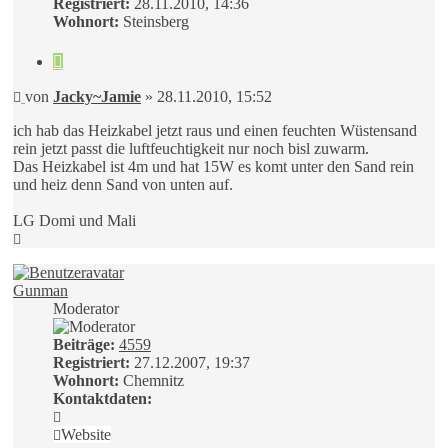
Registriert:
28.11.2010, 14:36
Wohnort:
Steinsberg
Zitieren
Beitrag
von
Jacky~Jamie
»
28.11.2010, 15:52
ich hab das Heizkabel jetzt raus und einen feuchten Wüstensand
rein jetzt passt die luftfeuchtigkeit nur noch bisl zuwarm.
Das Heizkabel ist 4m und hat 15W es komt unter den Sand rein
und heiz denn Sand von unten auf.
LG Domi und Mali
Nach
oben
Gunman
Moderator
Beiträge:
4559
Registriert:
27.12.2007, 19:37
Wohnort:
Chemnitz
Kontaktdaten:
Kontaktdaten
von
Website