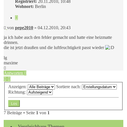
Registriert:
20.11.2010, 10:48
Wohnort:
Berlin
Zitieren
Beitrag
von
pepe2010
»
04.12.2010, 20:43
ja ich habe auch den fehler gemacht und hatte eine heizmatte
drinnen.
die ist jetzt draußen und die luftfeuchtigkeit passt wieder
lg
maxime
Nach
oben
Antworten
Anzeigen:
Sortiere nach:
Richtung:
7 Beiträge • Seite
1
von
1
Vergleichbare Themen