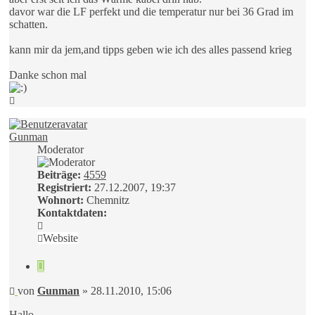
davor war die LF perfekt und die temperatur nur bei 36 Grad im
schatten.
kann mir da jem,and tipps geben wie ich des alles passend krieg
Danke schon mal
Nach
oben
Gunman
Moderator
Beiträge:
4559
Registriert:
27.12.2007, 19:37
Wohnort:
Chemnitz
Kontaktdaten:
Kontaktdaten
von
Website
Gunman
Zitieren
Beitrag
von
Gunman
»
28.11.2010, 15:06
Hallo,