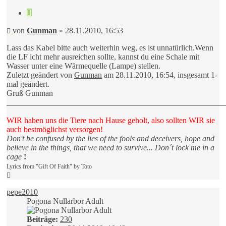
Gunman
Zitieren
Beitrag
von
Gunman
»
28.11.2010, 16:53
Lass das Kabel bitte auch weiterhin weg, es ist unnatürlich.Wenn
die LF icht mehr ausreichen sollte, kannst du eine Schale mit
Wasser unter eine Wärmequelle (Lampe) stellen.
Zuletzt geändert von
Gunman
am 28.11.2010, 16:54, insgesamt 1-
mal geändert.
Gruß Gunman
______________________________________________________
WIR haben uns die Tiere nach Hause geholt, also sollten WIR sie
auch bestmöglichst versorgen!
Don't be confused by the lies of the fools and deceivers, hope and
believe in the things, that we need to survive... Don´t lock me in a
cage
!
Lyrics from "Gift Of Faith" by Toto
Nach
oben
pepe2010
Pogona Nullarbor Adult
Beiträge:
230