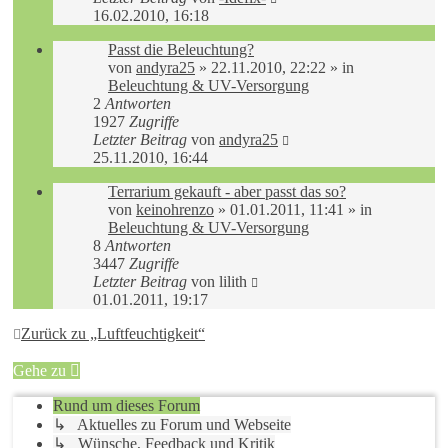
16.02.2010, 16:18
Passt die Beleuchtung?
von
andyra25
»
22.11.2010, 22:22
» in
Beleuchtung & UV-Versorgung
2
Antworten
1927
Zugriffe
Letzter Beitrag
von
andyra25
25.11.2010, 16:44
Terrarium gekauft - aber passt das so?
von
keinohrenzo
»
01.01.2011, 11:41
» in
Beleuchtung & UV-Versorgung
8
Antworten
3447
Zugriffe
Letzter Beitrag
von
lilith
01.01.2011, 19:17
Zurück zu „Luftfeuchtigkeit“
Gehe zu
Rund um dieses Forum
↳ Aktuelles zu Forum und Webseite
↳ Wünsche, Feedback und Kritik