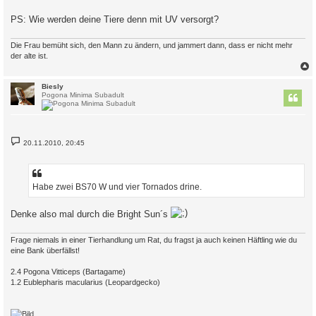
PS: Wie werden deine Tiere denn mit UV versorgt?
Die Frau bemüht sich, den Mann zu ändern, und jammert dann, dass er nicht mehr
der alte ist.
c
Biesly
Pogona Minima Subadult
B
20.11.2010, 20:45
e
i
t
r
a
Habe zwei BS70 W und vier Tornados drine.
g
Denke also mal durch die Bright Sun´s
Frage niemals in einer Tierhandlung um Rat, du fragst ja auch keinen Häftling wie du
eine Bank überfällst!
2.4 Pogona Vitticeps (Bartagame)
1.2 Eublepharis macularius (Leopardgecko)