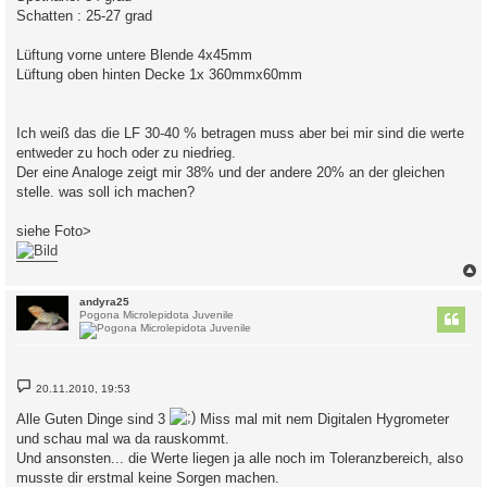
Schatten : 25-27 grad
Lüftung vorne untere Blende 4x45mm
Lüftung oben hinten Decke 1x 360mmx60mm
Ich weiß das die LF 30-40 % betragen muss aber bei mir sind die werte
entweder zu hoch oder zu niedrieg.
Der eine Analoge zeigt mir 38% und der andere 20% an der gleichen
stelle. was soll ich machen?
siehe Foto>
c
andyra25
Pogona Microlepidota Juvenile
B
20.11.2010, 19:53
e
i
Alle Guten Dinge sind 3
Miss mal mit nem Digitalen Hygrometer
t
r
und schau mal wa da rauskommt.
a
Und ansonsten... die Werte liegen ja alle noch im Toleranzbereich, also
g
musste dir erstmal keine Sorgen machen.