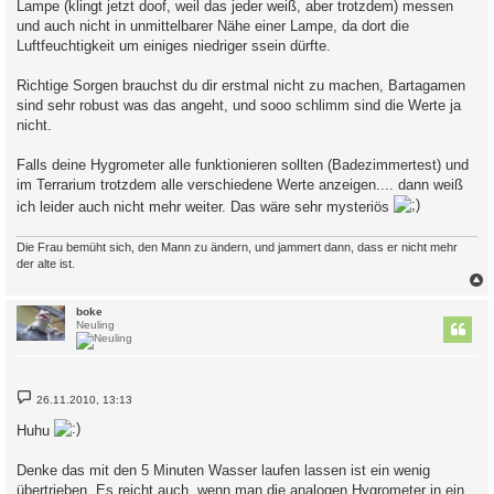
Lampe (klingt jetzt doof, weil das jeder weiß, aber trotzdem) messen
und auch nicht in unmittelbarer Nähe einer Lampe, da dort die
Luftfeuchtigkeit um einiges niedriger ssein dürfte.
Richtige Sorgen brauchst du dir erstmal nicht zu machen, Bartagamen
sind sehr robust was das angeht, und sooo schlimm sind die Werte ja
nicht.
Falls deine Hygrometer alle funktionieren sollten (Badezimmertest) und
im Terrarium trotzdem alle verschiedene Werte anzeigen.... dann weiß
ich leider auch nicht mehr weiter. Das wäre sehr mysteriös
Die Frau bemüht sich, den Mann zu ändern, und jammert dann, dass er nicht mehr
der alte ist.
c
boke
Neuling
B
26.11.2010, 13:13
e
i
Huhu
t
r
a
Denke das mit den 5 Minuten Wasser laufen lassen ist ein wenig
g
übertrieben. Es reicht auch, wenn man die analogen Hygrometer in ein