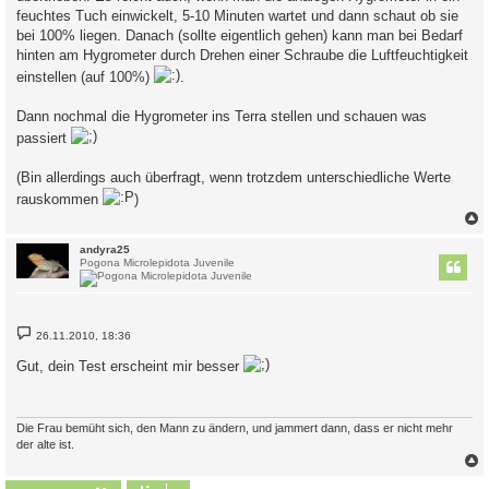
feuchtes Tuch einwickelt, 5-10 Minuten wartet und dann schaut ob sie
bei 100% liegen. Danach (sollte eigentlich gehen) kann man bei Bedarf
hinten am Hygrometer durch Drehen einer Schraube die Luftfeuchtigkeit
einstellen (auf 100%)
.
Dann nochmal die Hygrometer ins Terra stellen und schauen was
passiert
(Bin allerdings auch überfragt, wenn trotzdem unterschiedliche Werte
rauskommen
)
c
andyra25
Pogona Microlepidota Juvenile
B
26.11.2010, 18:36
e
i
Gut, dein Test erscheint mir besser
t
r
a
g
Die Frau bemüht sich, den Mann zu ändern, und jammert dann, dass er nicht mehr
der alte ist.