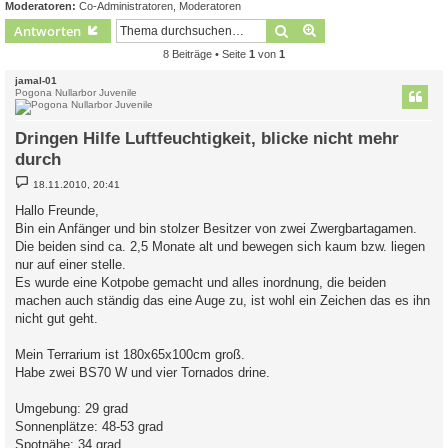
Moderatoren:
Co-Administratoren
,
Moderatoren
Suche
Erweiterte Suche
Antworten
8 Beiträge • Seite
1
von
1
jamal-01
Pogona Nullarbor Juvenile
Dringen Hilfe Luftfeuchtigkeit, blicke nicht mehr
durch
B
18.11.2010, 20:41
e
i
Hallo Freunde,
t
Bin ein Anfänger und bin stolzer Besitzer von zwei Zwergbartagamen.
r
a
Die beiden sind ca. 2,5 Monate alt und bewegen sich kaum bzw. liegen
g
nur auf einer stelle.
Es wurde eine Kotpobe gemacht und alles inordnung, die beiden
machen auch ständig das eine Auge zu, ist wohl ein Zeichen das es ihn
nicht gut geht.
Mein Terrarium ist 180x65x100cm groß.
Habe zwei BS70 W und vier Tornados drine.
Umgebung: 29 grad
Sonnenplätze: 48-53 grad
Spotnähe: 34 grad