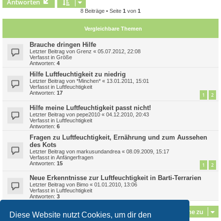
c
Antworten
8 Beiträge • Seite
1
von
1
Vergleichbare Themen
Brauche dringen Hilfe
Letzter Beitrag von
Grenz
«
05.07.2012, 22:08
Verfasst in
Größe
Antworten:
4
Hilfe Luftfeuchtigkeit zu niedrig
Letzter Beitrag von
*Minchen*
«
13.01.2011, 15:01
Verfasst in
Luftfeuchtigkeit
Antworten:
17
1
2
Hilfe meine Luftfeuchtigkeit passt nicht!
Letzter Beitrag von
pepe2010
«
04.12.2010, 20:43
Verfasst in
Luftfeuchtigkeit
Antworten:
6
Fragen zu Luftfeuchtigkeit, Ernährung und zum Aussehen
des Kots
Letzter Beitrag von
markusundandrea
«
08.09.2009, 15:17
Verfasst in
Anfängerfragen
Antworten:
15
1
2
Neue Erkenntnisse zur Luftfeuchtigkeit in Barti-Terrarien
Letzter Beitrag von
Bimo
«
01.01.2010, 13:06
Verfasst in
Luftfeuchtigkeit
Antworten:
3
Gehe zu
Diese Website nutzt Cookies, um dir den