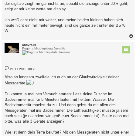
der digitale zeigt mir gar nichts an, sobald die anzeige unter 30% geht,
zeigt er mir keine werte am display...
ich weiß echt nicht mir weiter, und meine beiden kleinen haben sich
heute nicht ein millimeter bewegt, sind die ganze zeit unter der BS70
W....
c
andyra25
Pogona Microlepidota Juvenile
B
26.11.2010, 00:20
e
i
Also so langsam zweifele ich auch an der Glaubwürdigkeit deiner
t
r
Messgeräte
a
g
Du kannst ja mal nen Versuch starten: Lass deine Dusche im
Badezimmer mal für 5 Minuten laufen mit heißem Wasser. Die
Badezimmertür machst du zu. Und dann gehst du mit allen drei
Messgeräten mal ins Badezimmer. Die Luftfeuchtigkeit müsste ja sehr
hoch sein (je nachdem wie groß euer Badezimmer ist). Poste dann mal
bitte, was alle 3 Geräte anzeigen?
Wie ist denn dein Terra belüftet? Mit den Messgeräten nicht unter einer