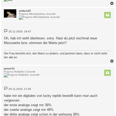
c
andyra25
Pogona Microlepidota Juvenile
B
25.11.2010, 16:47
e
i
Oh, hab ich wohl überlesen, sorry. Hast du jetzt nochmal neue
t
Messwerte bzw. stimmen die Werte jetzt?
r
a
g
Die Frau bemüht sich, den Mann zu ändern, und jammert dann, dass er nicht mehr
der alte ist.
c
jamal-01
Pogona Nullarbor Juvenile
B
25.11.2010, 17:45
e
i
habe mir ein digitales von lucky reptile bestellt kann man auch
t
vergessen.
r
a
der erste analoge zeigt mir 38%
g
der zweite analoge zeigt mir 48%
der dritte analoge zeigt schon in der wohnung 38%