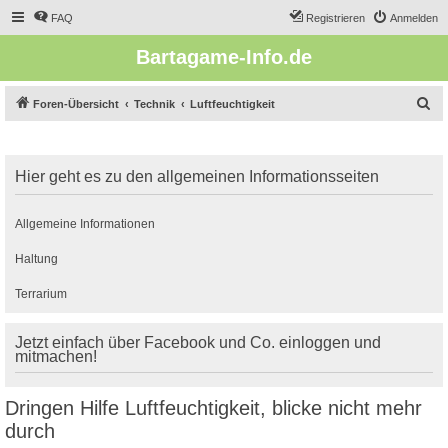
FAQ
Registrieren
Anmelden
Bartagame-Info.de
S
Foren-Übersicht
Technik
Luftfeuchtigkeit
u
c
Hier geht es zu den allgemeinen Informationsseiten
h
e
Allgemeine Informationen
Haltung
Terrarium
Jetzt einfach über Facebook und Co. einloggen und
mitmachen!
Dringen Hilfe Luftfeuchtigkeit, blicke nicht mehr
durch