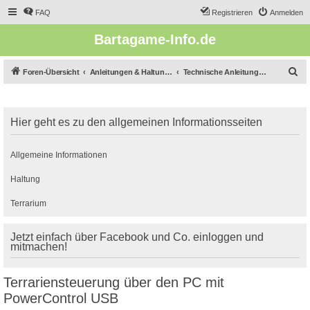
FAQ
Registrieren
Anmelden
Bartagame-Info.de
S
Foren-Übersicht
Anleitungen & Haltungsberichte
Technische Anleitungen & Fragen
u
c
Hier geht es zu den allgemeinen Informationsseiten
h
e
Allgemeine Informationen
Haltung
Terrarium
Jetzt einfach über Facebook und Co. einloggen und
mitmachen!
Terrariensteuerung über den PC mit
PowerControl USB