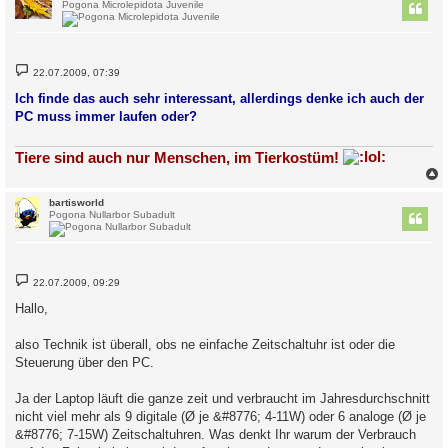
Pogona Microlepidota Juvenile
B
22.07.2009, 07:39
e
i
Ich finde das auch sehr interessant, allerdings denke ich auch der
t
PC muss immer laufen oder?
r
a
g
Tiere sind auch nur Menschen, im Tierkostüm!
c
bartisworld
Pogona Nullarbor Subadult
B
22.07.2009, 09:29
e
i
Hallo,
t
r
a
also Technik ist überall, obs ne einfache Zeitschaltuhr ist oder die
g
Steuerung über den PC.
Ja der Laptop läuft die ganze zeit und verbraucht im Jahresdurchschnitt
nicht viel mehr als 9 digitale (Ø je &#8776; 4-11W) oder 6 analoge (Ø je
&#8776; 7-15W) Zeitschaltuhren. Was denkt Ihr warum der Verbrauch