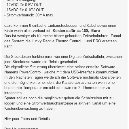
- 12VDC für 0.5V OUT
- 15VDC für 0.10V OUT
- Stromverbrauch: 30mA max.
dazu kommen 8 einfache Einbausteckdosen und Kabel sowie einer
Kiste worin alles verbaut ist.
Kosten dafür ca 160,- Euro
Das ist weniger als für meine bisher gekauften Zeitschaltuhren. Zumal
das System die Lucky Reptile Thermo Control II und PRO ersetzen
kann
Die Steckdosen funktionieren wie eine Digitale Zeitschaltuhr, zwischen
jede Steckdose wurde ein Relais geschaltet.
Die eigentliche Steuerung übernimmt eine selbst erstellte Software
Namens PowerControl, welche mit dem USB-Interface kommuniziert.
In den Nächsten Tagen werde ich die Software nochmals überarbeiten
und die möglichkeit einbinden, die Kanäle abzuschalten wenn eine
bestimmte Temperatur erreicht ist sowie ein 2. Thermometer zu
integrieren.
Später soll es noch die möglichkeit geben die Schaltzeiten mit zu
loggen und eine Stromverbrauchsanzeige je aktiven Kanal um eine
Kostenüberwachung zu haben.
Hier paar Fotos und Details: