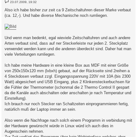
B
23.07.2009, 19:32
e
i
Also ich habe bisher zur zeit ca 9 Zeitschaltuhren dieser Marke verbaut
t
(ca. 12,-). Und habe diverse Mechanische noch rumliegen.
r
a
g
Und wenn man bedenkt, egal wieviele Zeitschaltuhren und auch andere
Arten verbaut sind, dass auf ner Steckerleiste nur jeden 2. Steckplatz
verwendet werden kann und die anderen überdeckt sind. Daher hat man
viele Verteilungen rumliegen.
Ich habe meine Hardware in eine kleine Box aus MDF mit einer Größe
von 250x150x120 mm (lxbxh) gebaut, auf der Rückseite sind 2reihen a
4 Steckdosen verbaut zzgl. Eingangsspannung 220V mit 10A (bis 2300
Watt) abgesichert und USB Eingang, plus 2 Klinkensteckerbuchsen für
die Fühler der Thermometer (schonmal die 2 Thermo Control II gespart
da die Kanäle auch abschalten oder anschalten je nach Temperatur und
Einstellung).
Ich brauch nur noch Stecker ran Schaltzeiten einprogrammieren fertig,
natürlich muß der Laptop immer an sein.
Also wenn die Nachfrage nach solch einem Programm in verbindung mit
der Hardware gewünscht würde in Linux würd ich auch dies in
Augenschein nehmen.
Zur Zeit verfügt das Programm über kein Webinterface welches aber