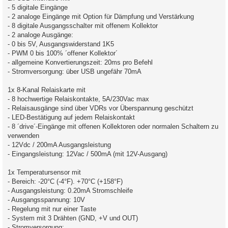
- 5 digitale Eingänge
- 2 analoge Eingänge mit Option für Dämpfung und Verstärkung
- 8 digitale Ausgangsschalter mit offenem Kollektor
- 2 analoge Ausgänge:
- 0 bis 5V, Ausgangswiderstand 1K5
- PWM 0 bis 100% ´offener Kollektor´
- allgemeine Konvertierungszeit: 20ms pro Befehl
- Stromversorgung: über USB ungefähr 70mA
1x 8-Kanal Relaiskarte mit
- 8 hochwertige Relaiskontakte, 5A/230Vac max
- Relaisausgänge sind über VDRs vor Überspannung geschützt
- LED-Bestätigung auf jedem Relaiskontakt
- 8 ´drive´-Eingänge mit offenen Kollektoren oder normalen Schaltern zu
verwenden
- 12Vdc / 200mA Ausgangsleistung
- Eingangsleistung: 12Vac / 500mA (mit 12V-Ausgang)
1x Temperatursensor mit
- Bereich: -20°C (-4°F). +70°C (+158°F)
- Ausgangsleistung: 0.20mA Stromschleife
- Ausgangsspannung: 10V
- Regelung mit nur einer Taste
- System mit 3 Drähten (GND, +V und OUT)
- Stromversorgung: