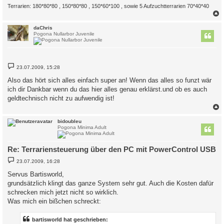
Terrarien: 180*80*80 , 150*80*80 , 150*60*100 , sowie 5 Aufzuchtterrarien 70*40*40
c
daChris
Pogona Nullarbor Juvenile
B
23.07.2009, 15:28
e
i
Also das hört sich alles einfach super an! Wenn das alles so funzt wär
t
ich dir Dankbar wenn du das hier alles genau erklärst.und ob es auch
r
a
geldtechnisch nicht zu aufwendig ist!
g
c
bidoubleu
Pogona Minima Adult
Re: Terrariensteuerung über den PC mit PowerControl USB
B
23.07.2009, 16:28
e
i
Servus Bartisworld,
t
grundsätzlich klingt das ganze System sehr gut. Auch die Kosten dafür
r
a
schrecken mich jetzt nicht so wirklich.
g
Was mich ein bißchen schreckt:
bartisworld hat geschrieben: