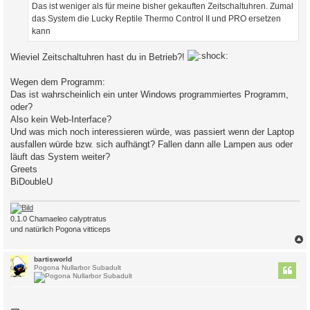
Das ist weniger als für meine bisher gekauften Zeitschaltuhren. Zumal
das System die Lucky Reptile Thermo Control II und PRO ersetzen
kann
Wieviel Zeitschaltuhren hast du in Betrieb?!
Wegen dem Programm:
Das ist wahrscheinlich ein unter Windows programmiertes Programm,
oder?
Also kein Web-Interface?
Und was mich noch interessieren würde, was passiert wenn der Laptop
ausfallen würde bzw. sich aufhängt? Fallen dann alle Lampen aus oder
läuft das System weiter?
Greets
BiDoubleU
0.1.0 Chamaeleo calyptratus
und natürlich Pogona vitticeps
c
bartisworld
Pogona Nullarbor Subadult