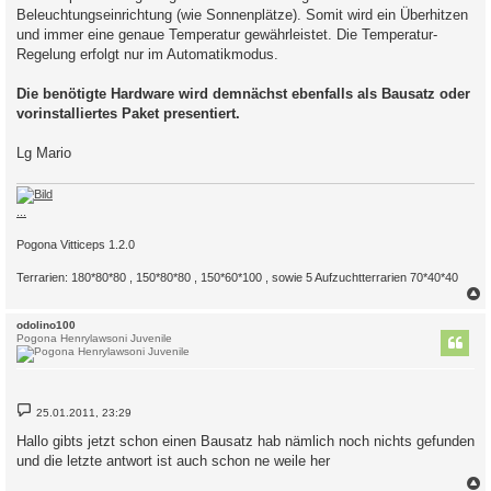
Beleuchtungseinrichtung (wie Sonnenplätze). Somit wird ein Überhitzen
und immer eine genaue Temperatur gewährleistet. Die Temperatur-
Regelung erfolgt nur im Automatikmodus.
Die benötigte Hardware wird demnächst ebenfalls als Bausatz oder
vorinstalliertes Paket presentiert.
Lg Mario
...
Pogona Vitticeps 1.2.0
Terrarien: 180*80*80 , 150*80*80 , 150*60*100 , sowie 5 Aufzuchtterrarien 70*40*40
c
odolino100
Pogona Henrylawsoni Juvenile
B
25.01.2011, 23:29
e
i
Hallo gibts jetzt schon einen Bausatz hab nämlich noch nichts gefunden
t
und die letzte antwort ist auch schon ne weile her
r
a
g