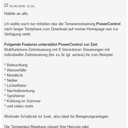
B
26.08.2009, 12:16
e
i
Hallöle an alle,
t
r
a
ich wollte euch nur mitteilen das die Terrariensteuerung
PowerControl
g
nach langer Testphase zum Download auf meiner Homepage nun zur
Verfügung steht.
Folgende Features unterstützt PowerControl zur Zeit
Multifunktions-Zeitsteuerung mit 8 Steckdosen Steuerungen mit
individueller Zeitsteuerung (bis zu 3x tgl. an/aus) für zum Beispiel:
* Beleuchtung
* Wasserfälle
* Mondlicht
* Nebler
* Lichteffekte
* Nachtabsenkung
* Sprühtimer
* Kühlung im Sommer
* und vieles mehr.
Minimale Schaltzeit ist 1sek, also ideal für Beregnungsanlagen.
Die Temperatur-Regelung steuert Ihre Heizung oder