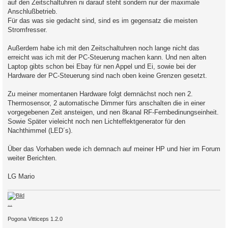
auf den Zeitschaltuhren ni darauf steht sondern nur der maximale
Anschlußbetrieb.
Für das was sie gedacht sind, sind es im gegensatz die meisten
Stromfresser.
Außerdem habe ich mit den Zeitschaltuhren noch lange nicht das
erreicht was ich mit der PC-Steuerung machen kann. Und nen alten
Laptop gibts schon bei Ebay für nen Appel und Ei, sowie bei der
Hardware der PC-Steuerung sind nach oben keine Grenzen gesetzt.
Zu meiner momentanen Hardware folgt demnächst noch nen 2.
Thermosensor, 2 automatische Dimmer fürs anschalten die in einer
vorgegebenen Zeit ansteigen, und nen 8kanal RF-Fernbedinungseinheit.
Sowie Später vieleicht noch nen Lichteffektgenerator für den
Nachthimmel (LED´s).
Über das Vorhaben wede ich demnach auf meiner HP und hier im Forum
weiter Berichten.
LG Mario
...
Pogona Vitticeps 1.2.0