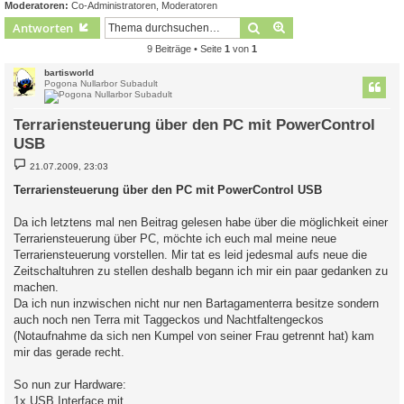
Moderatoren:
Co-Administratoren
,
Moderatoren
Suche
Erweiterte Suche
Antworten
9 Beiträge • Seite
1
von
1
bartisworld
Pogona Nullarbor Subadult
Terrariensteuerung über den PC mit PowerControl
USB
B
21.07.2009, 23:03
e
i
Terrariensteuerung über den PC mit PowerControl USB
t
r
a
Da ich letztens mal nen Beitrag gelesen habe über die möglichkeit einer
g
Terrariensteuerung über PC, möchte ich euch mal meine neue
Terrariensteuerung vorstellen. Mir tat es leid jedesmal aufs neue die
Zeitschaltuhren zu stellen deshalb begann ich mir ein paar gedanken zu
machen.
Da ich nun inzwischen nicht nur nen Bartagamenterra besitze sondern
auch noch nen Terra mit Taggeckos und Nachtfaltengeckos
(Notaufnahme da sich nen Kumpel von seiner Frau getrennt hat) kam
mir das gerade recht.
So nun zur Hardware:
1x USB Interface mit