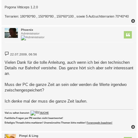
Pogona Vitticeps 1.2.0
Terrarien: 180*80*80 , 150*80*80 , 150*60*100 , sowie 5 Aufzuchtterrarien 70*40*40
c
Phoenix
Administrator
B
22.07.2009, 06:56
e
i
Vielen Dank für die tolle Anleitung, auch wenn ich bei den technischen
t
Details nur Bahnhof verstehe. Das ganze hört sich aber sehr interessant
r
a
an.
g
Muss der PC die ganze Zeit an sein oder werden die Werte irgendwo
zwischengespeichert?
Ich denke mal der muss die ganze Zeit laufen.
Viel zu selten benutzt:
SUCHE
Fachliche Fragen per PN werden nicht beantwortet!
Erledigte Threads bitte markieren! Unerwünschte Themen bitte melden!
Forenregeln beachten!
c
Pimpi & Ling