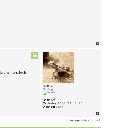
N
a
c
h
o
b
e
n
urchs Terraloch
nudels
Neuling
Beiträge:
8
Registriert:
16.08.2011, 21:18
Wohnort:
Berlin
N
a
2 Beiträge • Seite
1
von
1
c
h