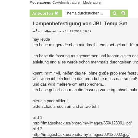
Moderatoren:
Co-Administratoren
,
Moderatoren
Suche
Erweit
Antworten
Lampenbefestigung von JBL Temp-Set
B
von
allesrotcha
»
14.12.2011, 19:32
e
i
hay leude
t
ich habe mir gerade eben mir das jbl temp set gekauft für m
r
a
g
ich habe die fassung rausgenommen und konnte gleich dam
anleitung und alles wurde schon mehrmals durchgelsen un
könnt ihr mir vll. helfen das teil ohne große probleme fest
weil wenn ich ein loch in das terra bohre muss das so groß
und das wird mehrere cm entsprechern...
ich habe gehört das man die fassung vorne irg. abschraube
hier ein paar bilder !
bitte schauts euch an und antwortet !
bild 1 :
http://imageshack.us/photo/my-images/859/123001.jpg/
bild 2 :
http://imageshack.us/photo/my-images/38/123002.jpg/