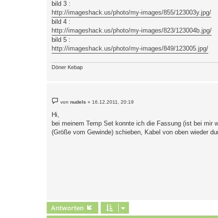
bild 3 :
http://imageshack.us/photo/my-images/855/123003y.jpg/
bild 4 :
http://imageshack.us/photo/my-images/823/123004b.jpg/
bild 5 :
http://imageshack.us/photo/my-images/849/123005.jpg/
Döner Kebap
B
von
nudels
»
16.12.2011, 20:19
e
i
Hi,
t
bei meinem Temp Set konnte ich die Fassung (ist bei mir
r
a
(Größe vom Gewinde) schieben, Kabel von oben wieder dur
g
Antworten