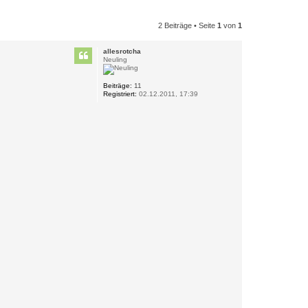
2 Beiträge • Seite
1
von
1
allesrotcha
Neuling
Beiträge:
11
Registriert:
02.12.2011, 17:39