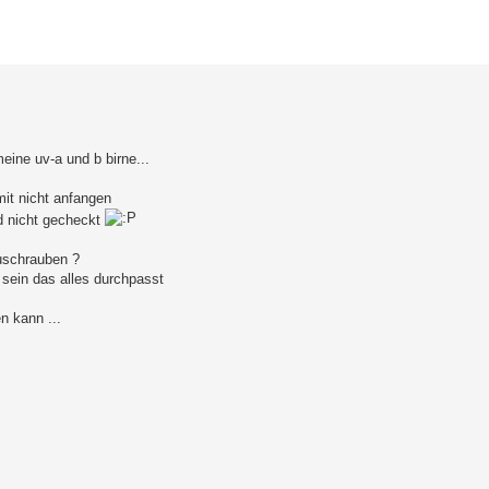
erte Suche
eine uv-a und b birne...
it nicht anfangen
d nicht gecheckt
zuschrauben ?
 sein das alles durchpasst
n kann ...