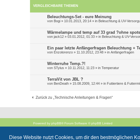
VERGLEICHBARE THEMEN
Beleuchtungs-Set - eure Meinung
von
Bogi
»
10.01.2013, 20:14
» in
Beleuchtung & UV-Versorg
Wärmelampe und temp auf 33 grad ?ohne spots? 
von
jack12
»
03.01.2012, 01:33
» in
Beleuchtung & UV-Verso
Ein paar letzte Anfängerfragen Beleuchtung +
von
Enzolorenzo
»
11.10.2012, 23:48
» in
Anfängerfragen
Winterruhe Temp.?!
von
STylus
»
10.11.2012, 11:23
» in
Temperatur
TerraVit von JBL ?
von
BenDeath
»
15.08.2009, 12:44
» in
Futtiertiere & Futtermi
Zurück zu „Technische Anleitungen & Fragen“
Powered by
phpBB
® Forum Software © phpBB Limited
Deutsche Übersetzung durch
phpBB.de
Style
proflat
von ©
Mazeltof
2017
Diese Website nutzt Cookies, um dir den bestmöglichen Ko
phpBB SiteMaker