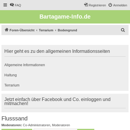
FAQ
Registrieren
Anmelden
Bartagame-Info.de
S
Foren-Übersicht
Terrarium
Bodengrund
u
c
Hier geht es zu den allgemeinen Informationsseiten
h
e
Allgemeine Informationen
Haltung
Terrarium
Jetzt einfach über Facebook und Co. einloggen und
mitmachen!
Flusssand
Moderatoren:
Co-Administratoren
,
Moderatoren