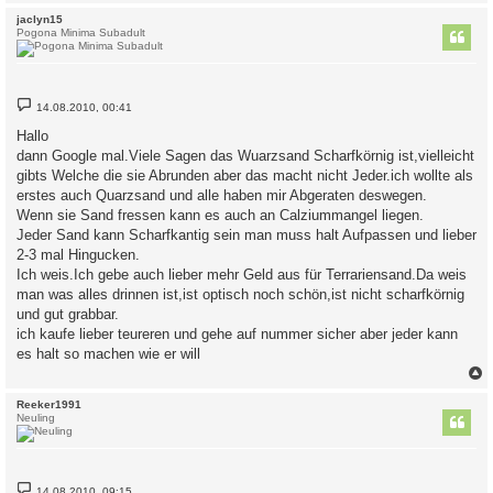
c
jaclyn15
Pogona Minima Subadult
B
14.08.2010, 00:41
e
i
Hallo
t
dann Google mal.Viele Sagen das Wuarzsand Scharfkörnig ist,vielleicht
r
a
gibts Welche die sie Abrunden aber das macht nicht Jeder.ich wollte als
g
erstes auch Quarzsand und alle haben mir Abgeraten deswegen.
Wenn sie Sand fressen kann es auch an Calziummangel liegen.
Jeder Sand kann Scharfkantig sein man muss halt Aufpassen und lieber
2-3 mal Hingucken.
Ich weis.Ich gebe auch lieber mehr Geld aus für Terrariensand.Da weis
man was alles drinnen ist,ist optisch noch schön,ist nicht scharfkörnig
und gut grabbar.
ich kaufe lieber teureren und gehe auf nummer sicher aber jeder kann
es halt so machen wie er will
c
Reeker1991
Neuling
B
14.08.2010, 09:15