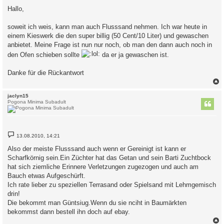
i
Hallo,
t
r
a
soweit ich weis, kann man auch Flusssand nehmen. Ich war heute in
g
einem Kieswerk die den super billig (50 Cent/10 Liter) und gewaschen
anbietet. Meine Frage ist nun nur noch, ob man den dann auch noch in
den Ofen schieben sollte
da er ja gewaschen ist.
Danke für die Rückantwort
c
jaclyn15
Pogona Minima Subadult
B
13.08.2010, 14:21
e
i
Also der meiste Flusssand auch wenn er Gereinigt ist kann er
t
Scharfkörnig sein.Ein Züchter hat das Getan und sein Barti Zuchtbock
r
a
hat sich ziemliche Erinnere Verletzungen zugezogen und auch am
g
Bauch etwas Aufgeschürft.
Ich rate lieber zu speziellen Terrasand oder Spielsand mit Lehmgemisch
drin!
Die bekommt man Güntsiug.Wenn du sie nciht in Baumärkten
bekommst dann bestell ihn doch auf ebay.