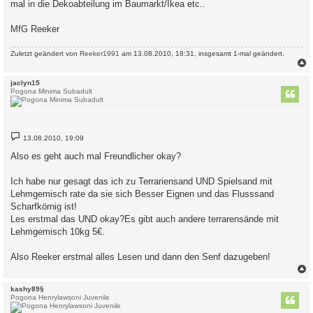
mal in die Dekoabteilung im Baumarkt/Ikea etc..
MfG Reeker
Zuletzt geändert von
Reeker1991
am 13.08.2010, 18:31, insgesamt 1-mal geändert.
c
jaclyn15
Pogona Minima Subadult
B
13.08.2010, 19:09
e
i
Also es geht auch mal Freundlicher okay?
t
r
a
Ich habe nur gesagt das ich zu Terrariensand UND Spielsand mit
g
Lehmgemisch rate da sie sich Besser Eignen und das Flusssand
Scharfkörnig ist!
Les erstmal das UND okay?Es gibt auch andere terrarensände mit
Lehmgemisch 10kg 5€.
Also Reeker erstmal alles Lesen und dann den Senf dazugeben!
c
kashy89§
Pogona Henrylawsoni Juvenile