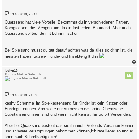
B
13.08.2010, 20:47
e
i
Quarzsand hat viele Vorteile. Bekommst du in verschiedenen Farben,
t
Korngrössen, div. Mengen und das in fast jedem Baumarkt. Aber auch
r
a
Quarzsand solltest du mit Lehm mischen.
g
Bei Spielsand musst du gut darauf achten was da alles so drinn ist, die
meisten haben Katzen-,Hunde- und Insektengift drin
c
jaclyn15
Pogona Minima Subadult
B
13.08.2010, 21:52
e
i
kashy:Schonmal im Spielkastensand für Kinder ist kein Katzen oder
t
Hundegift drinnen.Man sollte nur Aufpassen das keine Chemische
r
a
Substanzen drinnen sind und wenn nicht kannst ihn Sofort Verwenden.
g
Aber bei Quarzsand besteht das sie ihn nicht Vollends Verdauen können
und schwere Verstopfungen bekommen können,ich rate lieber ab und er
kann auch Scharfkantig sein!