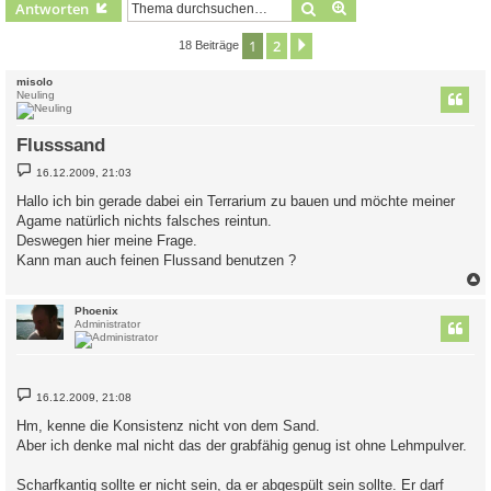
Suche
Erweiterte Suche
Antworten
1
2
Nächste
18 Beiträge
misolo
Neuling
Flusssand
B
16.12.2009, 21:03
e
i
Hallo ich bin gerade dabei ein Terrarium zu bauen und möchte meiner
t
Agame natürlich nichts falsches reintun.
r
a
Deswegen hier meine Frage.
g
Kann man auch feinen Flussand benutzen ?
c
Phoenix
Administrator
B
16.12.2009, 21:08
e
i
Hm, kenne die Konsistenz nicht von dem Sand.
t
Aber ich denke mal nicht das der grabfähig genug ist ohne Lehmpulver.
r
a
g
Scharfkantig sollte er nicht sein, da er abgespült sein sollte. Er darf