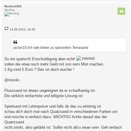
c
Reeker1991
Neuling
B
13.08.2010, 18:29
e
i
t
r
a
jaclyn15:Ich rate lieber zu speziellen Terrasand
g
So ein quatsch! Enschuldigung aber echt!
sollen die etwa noch mehr Geld mit son nem Mist machen.
1 Kg rund 5 Euro ? Das ist doch wucher !
@misolo
Flusssand ist etwas ungeeignet da er scharfkantig ist.
Die wirklich einfachste und billigste Lösung ist:
Spielsand mit Lehmpulver und falls dir das zu eintönig ist
schau dich doch mal nach Quatzsand in verschiedenen Farben um
und mische in einfach dazu. WICHTIG! Achte darauf das der
Quartzsand
nicht stinkt, also gefärbt ist. Sollte nicht allzu teuer sein. Geh einfach