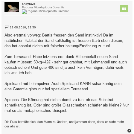
c
andyra25
Pogona Microlepidota Juvenile
B
13.08.2010, 22:50
e
i
Also erstmal vorweg: Bartis fressen den Sand instinktiv! Da im
t
natürlichen Habitat der Sand kalkhaltig ist fressen Barti eben diesen,
r
a
das hat absolut nichts mit falscher haltung/Ernährung zu tun!
g
Zum Terrasand: Habe letztens erst dank Milbenbefall neuen Sand
kaufen müssen: 50kg=42€ - sehr gut grabbar, mit Lehmanteil und auch
optisch schön! Und gute 40€ sind ja auch kein Vermögen, dafür weiß
ich was ich hab!
Spielsand mit Lehmpulver: Auch Spielsand KANN scharfkantig sein,
eine Garantie gibts nur bei speziellem Terrasand.
Apropos: Die Körnung hat nichts damit zu tun, ob das Substrat
scharfkantig ist. Oder sind große Glasscherben schärfer als kleine? Nur
mal so als metaphorisches Beispiel.
Die Frau bemüht sich, den Mann zu ändern, und jammert dann, dass er nicht mehr
der alte ist.