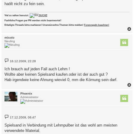
haölt nicht zu fein sein.
Viel zu selten benutzt:
SUCHE
Fachliche Fragen per PN werden nicht beantwortet!
Erledigte Threads bitte markieren! Unerwünschte Themen bitte melden!
Forenregeln beachten!
c
misolo
Neuling
B
16.12.2009, 22:28
e
i
Ich brauch auf jeden Fall auch Lehm !
t
Wollte aber keinen Spielsand kaufen.oder ist der auch gut ?
r
a
Hab irgendwie keine Ahnung wieviel 0, mm die Körnung sein darf.
g
c
Phoenix
Administrator
B
17.12.2009, 06:47
e
i
Spielsand in Verbindung mit Lehmpulber ist das wohl am meisten
t
verwendete Material.
r
a