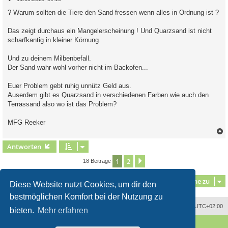
e
i
? Warum sollten die Tiere den Sand fressen wenn alles in Ordnung ist ?
t
r
a
Das zeigt durchaus ein Mangelerscheinung ! Und Quarzsand ist nicht
g
scharfkantig in kleiner Körnung.
Und zu deinem Milbenbefall.
Der Sand wahr wohl vorher nicht im Backofen...
Euer Problem gebt ruhig unnütz Geld aus.
Auserdem gibt es Quarzsand in verschiedenen Farben wie auch den
Terrassand also wo ist das Problem?
MFG Reeker
c
Antworten
1
2
Nächste
18 Beiträge
Gehe zu
Diese Website nutzt Cookies, um dir den
bestmöglichen Komfort bei der Nutzung zu
Alle Zeiten sind
UTC+02:00
bieten.
Mehr erfahren
Powered by
phpBB
® Forum Software © phpBB Limited