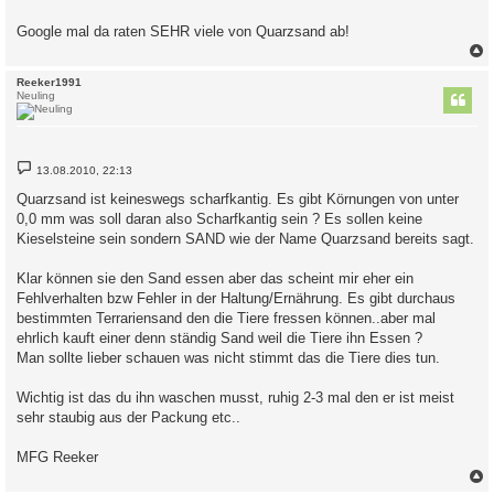
Google mal da raten SEHR viele von Quarzsand ab!
c
Reeker1991
Neuling
B
13.08.2010, 22:13
e
i
Quarzsand ist keineswegs scharfkantig. Es gibt Körnungen von unter
t
0,0 mm was soll daran also Scharfkantig sein ? Es sollen keine
r
a
Kieselsteine sein sondern SAND wie der Name Quarzsand bereits sagt.
g
Klar können sie den Sand essen aber das scheint mir eher ein
Fehlverhalten bzw Fehler in der Haltung/Ernährung. Es gibt durchaus
bestimmten Terrariensand den die Tiere fressen können..aber mal
ehrlich kauft einer denn ständig Sand weil die Tiere ihn Essen ?
Man sollte lieber schauen was nicht stimmt das die Tiere dies tun.
Wichtig ist das du ihn waschen musst, ruhig 2-3 mal den er ist meist
sehr staubig aus der Packung etc..
MFG Reeker