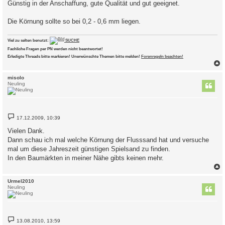
Günstig in der Anschaffung, gute Qualität und gut geeignet.
g
Die Körnung sollte so bei 0,2 - 0,6 mm liegen.
Viel zu selten benutzt:
SUCHE
Fachliche Fragen per PN werden nicht beantwortet!
Erledigte Threads bitte markieren! Unerwünschte Themen bitte melden!
Forenregeln beachten!
c
misolo
Neuling
B
17.12.2009, 10:39
e
i
Vielen Dank.
t
Dann schau ich mal welche Körnung der Flusssand hat und versuche
r
a
mal um diese Jahreszeit günstigen Spielsand zu finden.
g
In den Baumärkten in meiner Nähe gibts keinen mehr.
c
Urmel2010
Neuling
B
13.08.2010, 13:59
e