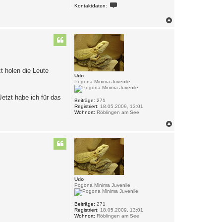
K
Kontaktdaten:
o
n
N
t
a
a
k
c
t
h
d
o
a
b
t
e
e
n
n
t holen die Leute
v
Udo
o
Pogona Minima Juvenile
n
P
etzt habe ich für das
h
Beiträge:
271
o
Registriert:
18.05.2009, 13:01
e
Wohnort:
Röblingen am See
n
i
N
x
a
c
h
o
b
e
n
Udo
Pogona Minima Juvenile
Beiträge:
271
Registriert:
18.05.2009, 13:01
Wohnort:
Röblingen am See