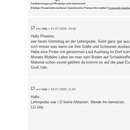
Fachliche Fragen per PN werden nicht beantwortet!
Erledigte Threads bitte markieren! Unerwünschte Themen bitte melden!
Forenregeln beachte
B
von
Udo
»
21.07.2009, 14:48
e
i
Hallo Phoenix,
t
war heute Vormittag an der Lehmgrube. Sieht ganz gut aus,
r
a
sich immer was wenn sie Ihre Ställe und Scheunen ausbes
g
Habe eine Probe mit genommen.Laut Aushang im Dorf ko
Monats Mobiles Labor wo man sein Boden auf Schadstoffe t
Material schon soviel gelöhnt da kommt es auf die paar Eu
Gruß Udo
B
von
Udo
»
24.07.2009, 11:54
e
i
Hallo ,
t
Lehmprobe war i.O keine Altlasten. Werde ihn benutzen.
r
a
LG Udo
g