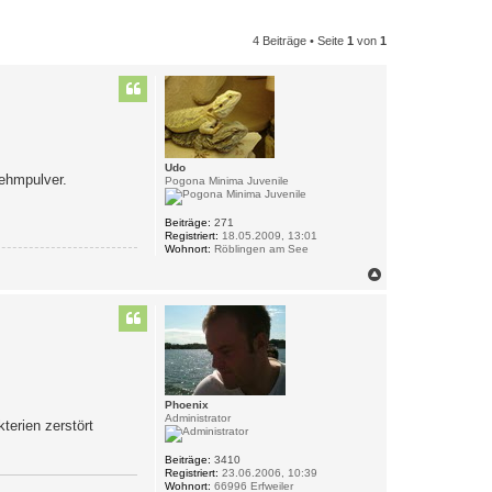
4 Beiträge • Seite
1
von
1
Udo
ehmpulver.
Pogona Minima Juvenile
Beiträge:
271
Registriert:
18.05.2009, 13:01
Wohnort:
Röblingen am See
N
a
c
h
o
b
e
n
Phoenix
Administrator
terien zerstört
Beiträge:
3410
Registriert:
23.06.2006, 10:39
Wohnort:
66996 Erfweiler