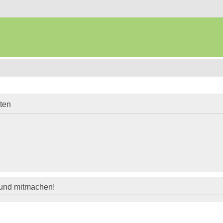
iten
 und mitmachen!