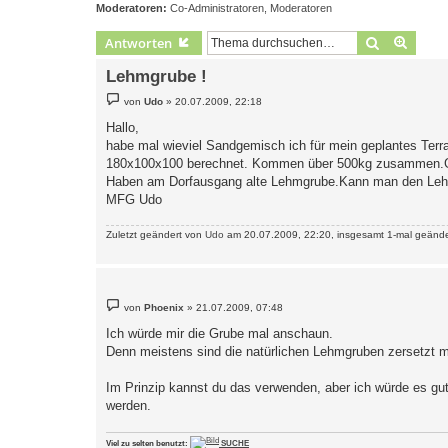
Moderatoren:
Co-Administratoren
,
Moderatoren
Suche
Erweit
Antworten
Lehmgrube !
B
von
Udo
»
20.07.2009, 22:18
e
i
Hallo,
t
habe mal wieviel Sandgemisch ich für mein geplantes Terr
r
a
180x100x100 berechnet. Kommen über 500kg zusammen.Gan
g
Haben am Dorfausgang alte Lehmgrube.Kann man den Lehm 
MFG Udo
Zuletzt geändert von
Udo
am 20.07.2009, 22:20, insgesamt 1-mal geände
B
von
Phoenix
»
21.07.2009, 07:48
e
i
Ich würde mir die Grube mal anschaun.
t
Denn meistens sind die natürlichen Lehmgruben zersetzt m
r
a
g
Im Prinzip kannst du das verwenden, aber ich würde es gut 
werden.
Viel zu selten benutzt:
SUCHE