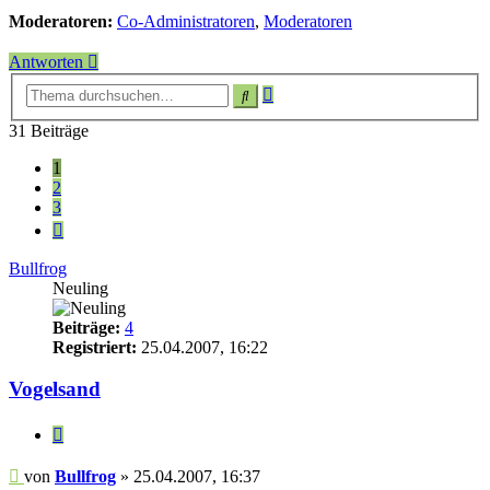
Moderatoren:
Co-Administratoren
,
Moderatoren
Antworten
Erweiterte
Suche
Suche
31 Beiträge
1
2
3
Nächste
Bullfrog
Neuling
Beiträge:
4
Registriert:
25.04.2007, 16:22
Vogelsand
Zitieren
Beitrag
von
Bullfrog
»
25.04.2007, 16:37