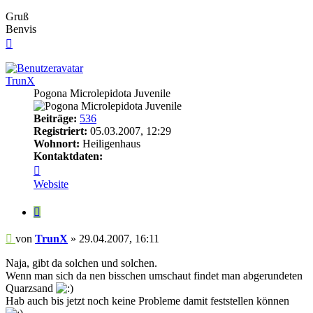
Gruß
Benvis
Nach
oben
TrunX
Pogona Microlepidota Juvenile
Beiträge:
536
Registriert:
05.03.2007, 12:29
Wohnort:
Heiligenhaus
Kontaktdaten:
Kontaktdaten
von
Website
TrunX
Zitieren
Beitrag
von
TrunX
»
29.04.2007, 16:11
Naja, gibt da solchen und solchen.
Wenn man sich da nen bisschen umschaut findet man abgerundeten
Quarzsand
Hab auch bis jetzt noch keine Probleme damit feststellen können