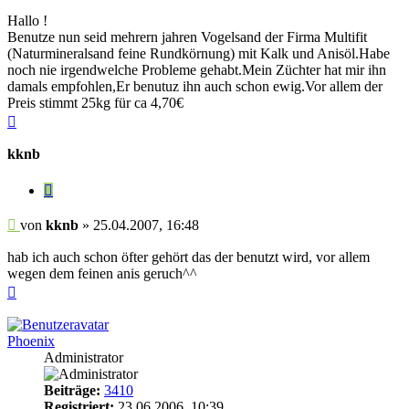
Hallo !
Benutze nun seid mehrern jahren Vogelsand der Firma Multifit
(Naturmineralsand feine Rundkörnung) mit Kalk und Anisöl.Habe
noch nie irgendwelche Probleme gehabt.Mein Züchter hat mir ihn
damals empfohlen,Er benutuz ihn auch schon ewig.Vor allem der
Preis stimmt 25kg für ca 4,70€
Nach
oben
kknb
Zitieren
Beitrag
von
kknb
»
25.04.2007, 16:48
hab ich auch schon öfter gehört das der benutzt wird, vor allem
wegen dem feinen anis geruch^^
Nach
oben
Phoenix
Administrator
Beiträge:
3410
Registriert:
23.06.2006, 10:39