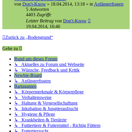
von
Don't-Know
»
18.04.2014, 13:18
» in
Anfängerfragen
5
Antworten
4403
Zugriffe
Letzter Beitrag
von
Don't-Know
19.04.2014, 16:46
Zurück zu „Bodengrund“
Gehe zu
Rund um dieses Forum
↳ Aktuelles zu Forum und Webseite
↳ Wünsche, Feedback und Kritik
Newbie-Board
↳ Anfängerfragen
Bartagamen
↳ Körpermerkmale & Körperpflege
↳ Verhaltensweise
↳ Haltung & Vergesellschaftung
↳ Inkubation & Jungtieraufzucht
↳ Hygiene & Pflege
↳ Krankheiten & Tierärzte
↳ Futtiertiere & Futtermittel - Richtig Füttern
↳ Futtertierzucht