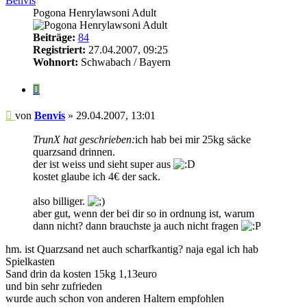
Benvis
Pogona Henrylawsoni Adult
Beiträge:
84
Registriert:
27.04.2007, 09:25
Wohnort:
Schwabach / Bayern
Zitieren
Beitrag
von
Benvis
»
29.04.2007, 13:01
TrunX hat geschrieben:
ich hab bei mir 25kg säcke
quarzsand drinnen.
der ist weiss und sieht super aus
kostet glaube ich 4€ der sack.
also billiger.
aber gut, wenn der bei dir so in ordnung ist, warum
dann nicht? dann brauchste ja auch nicht fragen
hm. ist Quarzsand net auch scharfkantig? naja egal ich hab
Spielkasten
Sand drin da kosten 15kg 1,13euro
und bin sehr zufrieden
wurde auch schon von anderen Haltern empfohlen