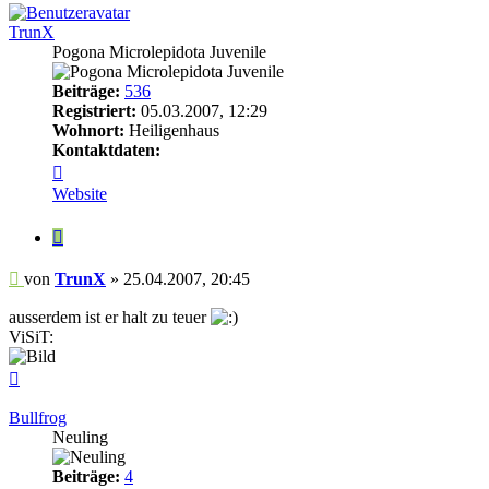
TrunX
Pogona Microlepidota Juvenile
Beiträge:
536
Registriert:
05.03.2007, 12:29
Wohnort:
Heiligenhaus
Kontaktdaten:
Kontaktdaten
von
Website
TrunX
Zitieren
Beitrag
von
TrunX
»
25.04.2007, 20:45
ausserdem ist er halt zu teuer
ViSiT:
Nach
oben
Bullfrog
Neuling
Beiträge:
4