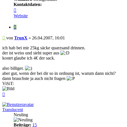
Kontaktdaten:
Kontaktdaten
von
Website
TrunX
Zitieren
Beitrag
von
TrunX
»
26.04.2007, 16:01
ich hab bei mir 25kg säcke quarzsand drinnen.
der ist weiss und sieht super aus
kostet glaube ich 4€ der sack.
also billiger.
aber gut, wenn der bei dir so in ordnung ist, warum dann nicht?
dann brauchste ja auch nicht fragen
ViSiT:
Nach
oben
Translucent
Neuling
Beiträge:
15