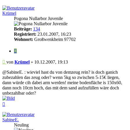
oben
Krümel
Pogona Nullarbor Juvenile
Beiträge:
134
Registriert:
23.01.2007, 16:23
Wohnort:
Großwenkheim 97702
Zitieren
Beitrag
von
Krümel
»
10.12.2007, 19:13
@SabineE. : wieviel hast du von demzeug rein? is doch ganich
zubezahlen das zeug oder? wenn 5kg so zwischen 5-15€ liegen,
dann würde cih dabei arm werden! meine bodenfläche is 150x60,
dann noch 10cm hoch, das mit dem sand aufzufüllen wäre doch
unbezahlbar oder?
Nach
oben
SabineE.
Neuling