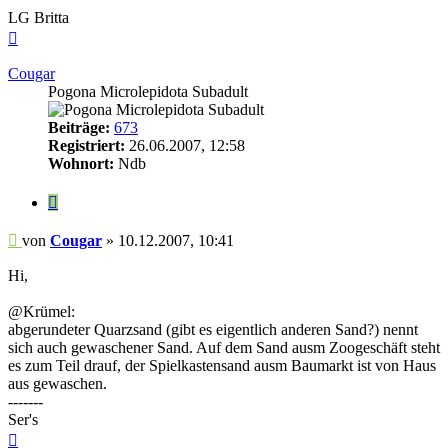
LG Britta
Nach
oben
Cougar
Pogona Microlepidota Subadult
Beiträge:
673
Registriert:
26.06.2007, 12:58
Wohnort:
Ndb
Zitieren
Beitrag
von
Cougar
»
10.12.2007, 10:41
Hi,
@Krümel:
abgerundeter Quarzsand (gibt es eigentlich anderen Sand?) nennt
sich auch gewaschener Sand. Auf dem Sand ausm Zoogeschäft steht
es zum Teil drauf, der Spielkastensand ausm Baumarkt ist von Haus
aus gewaschen.
-------
Ser's
Nach