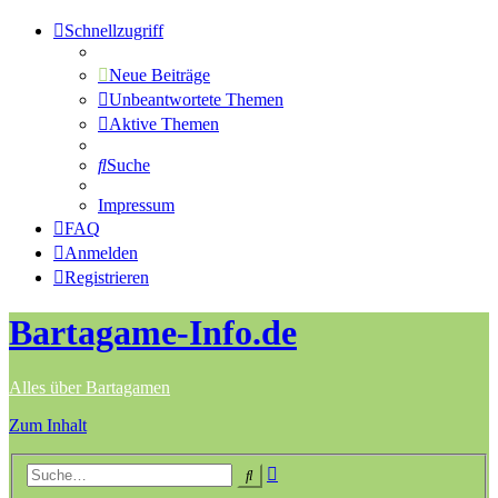
Schnellzugriff
Neue Beiträge
Unbeantwortete Themen
Aktive Themen
Suche
Impressum
FAQ
Anmelden
Registrieren
Bartagame-Info.de
Alles über Bartagamen
Zum Inhalt
Erweiterte
Suche
Suche