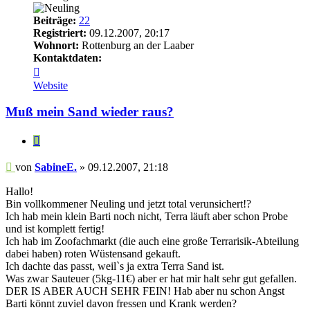
Beiträge:
22
Registriert:
09.12.2007, 20:17
Wohnort:
Rottenburg an der Laaber
Kontaktdaten:
Kontaktdaten
von
Website
SabineE.
Muß mein Sand wieder raus?
Zitieren
Beitrag
von
SabineE.
»
09.12.2007, 21:18
Hallo!
Bin vollkommener Neuling und jetzt total verunsichert!?
Ich hab mein klein Barti noch nicht, Terra läuft aber schon Probe
und ist komplett fertig!
Ich hab im Zoofachmarkt (die auch eine große Terrarisik-Abteilung
dabei haben) roten Wüstensand gekauft.
Ich dachte das passt, weil`s ja extra Terra Sand ist.
Was zwar Sauteuer (5kg-11€) aber er hat mir halt sehr gut gefallen.
DER IS ABER AUCH SEHR FEIN! Hab aber nu schon Angst
Barti könnt zuviel davon fressen und Krank werden?