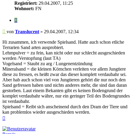
Registriert:
29.04.2007, 11:25
Wohnort:
FN
Zitieren
Beitrag
von
Translucent
»
29.04.2007, 12:34
Hi zusammen, ich verwende Spielsand. Hatte auch schon etliche
Terrarien Sand arten ausprobiert.
Lehmpulver = zu fein, kan nicht oder nur schlecht ausgeschieden
werden /Verstopfung (laut TA)
Vogelsand = Staubt zu arg / Lungenentzündung
Mineralsand = die kleinen Körnchen verleiten vor allem Jungtiere
diese zu fressen, es heißt zwar das dieser komplett verdaubahr sei.
Aber hab auch schon viel von Jungtieren gehört die nur noch den
Sand gefressen haben und nichts anderes mehr, die sind dan daran
gestorben. Laut einem Bekanten gibt es keinen Bodengrund der
komplet verdaubahr währe, nur ein geringer Teil des Bodengrundes
ist verdaubahr.
Spielsand = Reibt sich anscheinend durch den Dram der Tiere und
kan problemlos wieder ausgeschieden werden.
Nach
oben