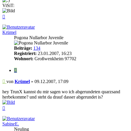
ViSiT:
Nach
oben
Krümel
Pogona Nullarbor Juvenile
Beiträge:
134
Registriert:
23.01.2007, 16:23
Wohnort:
Großwenkheim 97702
Zitieren
Beitrag
von
Krümel
»
09.12.2007, 17:09
hey TrunX kannst du mir sagen wo ich abgerundeten quarzsand
herbekomme? und steht da drauf dasser abgerundet is?
Nach
oben
SabineE.
Neuling