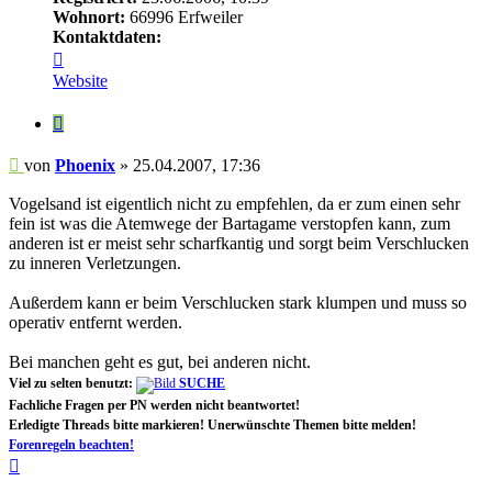
Wohnort:
66996 Erfweiler
Kontaktdaten:
Kontaktdaten
von
Website
Phoenix
Zitieren
Beitrag
von
Phoenix
»
25.04.2007, 17:36
Vogelsand ist eigentlich nicht zu empfehlen, da er zum einen sehr
fein ist was die Atemwege der Bartagame verstopfen kann, zum
anderen ist er meist sehr scharfkantig und sorgt beim Verschlucken
zu inneren Verletzungen.
Außerdem kann er beim Verschlucken stark klumpen und muss so
operativ entfernt werden.
Bei manchen geht es gut, bei anderen nicht.
Viel zu selten benutzt:
SUCHE
Fachliche Fragen per PN werden nicht beantwortet!
Erledigte Threads bitte markieren! Unerwünschte Themen bitte melden!
Forenregeln beachten!
Nach
oben