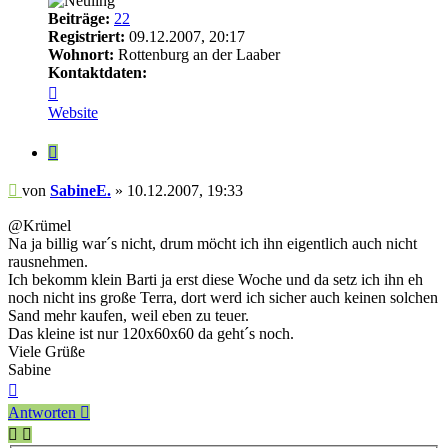
Beiträge:
22
Registriert:
09.12.2007, 20:17
Wohnort:
Rottenburg an der Laaber
Kontaktdaten:
Kontaktdaten
von
Website
SabineE.
Zitieren
Beitrag
von
SabineE.
»
10.12.2007, 19:33
@Krümel
Na ja billig war´s nicht, drum möcht ich ihn eigentlich auch nicht
rausnehmen.
Ich bekomm klein Barti ja erst diese Woche und da setz ich ihn eh
noch nicht ins große Terra, dort werd ich sicher auch keinen solchen
Sand mehr kaufen, weil eben zu teuer.
Das kleine ist nur 120x60x60 da geht´s noch.
Viele Grüße
Sabine
Nach
oben
Antworten