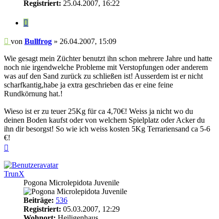
Registriert:
25.04.2007, 16:22
Zitieren
Beitrag
von
Bullfrog
»
26.04.2007, 15:09
Wie gesagt mein Züchter benutzt ihn schon mehrere Jahre und hatte
noch nie irgendwelche Probleme mit Verstopfungen oder anderem
was auf den Sand zurück zu schließen ist! Ausserdem ist er nicht
scharfkantig,habe ja extra geschrieben das er eine feine
Rundkörnung hat.!
Wieso ist er zu teuer 25Kg für ca 4,70€! Weiss ja nicht wo du
deinen Boden kaufst oder von welchem Spielplatz oder Acker du
ihn dir besorgst! So wie ich weiss kosten 5Kg Terrariensand ca 5-6
€!
Nach
oben
TrunX
Pogona Microlepidota Juvenile
Beiträge:
536
Registriert:
05.03.2007, 12:29
Wohnort:
Heiligenhaus