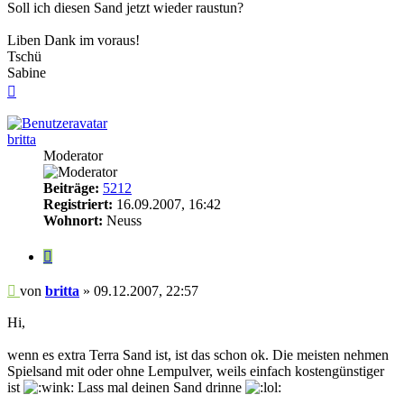
Soll ich diesen Sand jetzt wieder raustun?
Liben Dank im voraus!
Tschü
Sabine
Nach
oben
britta
Moderator
Beiträge:
5212
Registriert:
16.09.2007, 16:42
Wohnort:
Neuss
Zitieren
Beitrag
von
britta
»
09.12.2007, 22:57
Hi,
wenn es extra Terra Sand ist, ist das schon ok. Die meisten nehmen
Spielsand mit oder ohne Lempulver, weils einfach kostengünstiger
ist
Lass mal deinen Sand drinne