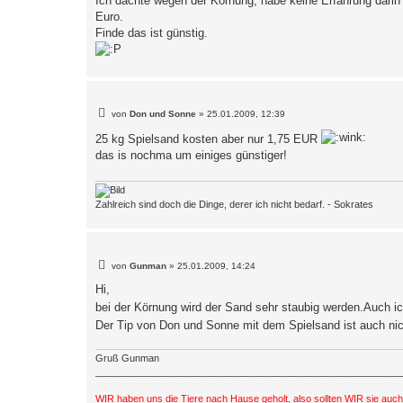
Ich dachte wegen der Körnung, habe keine Erfahrung darin 
t
Euro.
r
a
Finde das ist günstig.
g
B
von
Don und Sonne
»
25.01.2009, 12:39
e
i
25 kg Spielsand kosten aber nur 1,75 EUR
t
das is nochma um einiges günstiger!
r
a
g
Zahlreich sind doch die Dinge, derer ich nicht bedarf. - Sokrates
B
von
Gunman
»
25.01.2009, 14:24
e
i
Hi,
t
bei der Körnung wird der Sand sehr staubig werden.Auch i
r
a
Der Tip von Don und Sonne mit dem Spielsand ist auch nic
g
Gruß Gunman
_________________________________________________________
WIR haben uns die Tiere nach Hause geholt, also sollten WIR sie auc