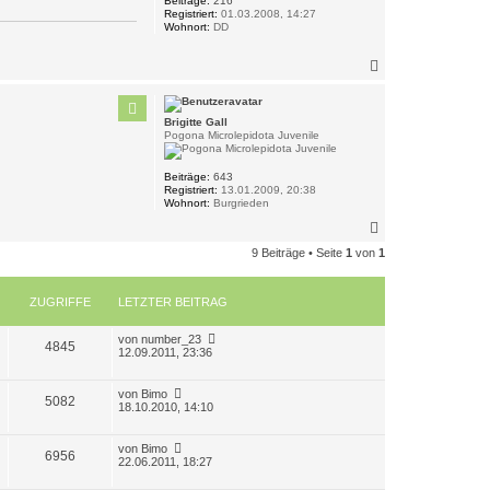
Beiträge:
216
Registriert:
01.03.2008, 14:27
Wohnort:
DD
N
a
c
h
Brigitte Gall
o
Pogona Microlepidota Juvenile
b
e
n
Beiträge:
643
Registriert:
13.01.2009, 20:38
Wohnort:
Burgrieden
N
a
9 Beiträge • Seite
1
von
1
c
h
o
ZUGRIFFE
LETZTER BEITRAG
b
e
n
L
von
number_23
Z
4845
e
12.09.2011, 23:36
t
u
z
t
L
von
Bimo
Z
5082
g
e
e
18.10.2010, 14:10
r
t
u
r
B
z
e
t
L
von
Bimo
Z
6956
g
i
i
e
e
22.06.2011, 18:27
t
r
t
u
r
r
B
f
z