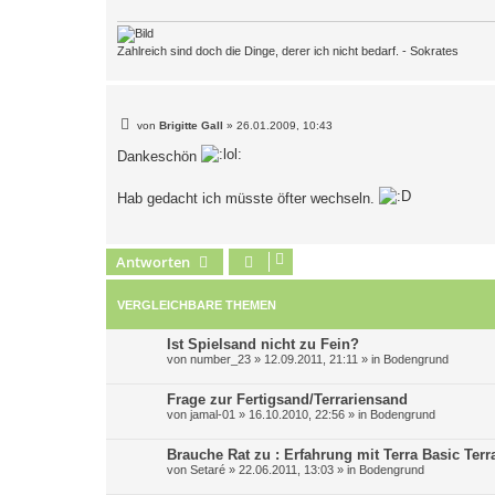
a
g
Zahlreich sind doch die Dinge, derer ich nicht bedarf. - Sokrates
B
von
Brigitte Gall
»
26.01.2009, 10:43
e
i
Dankeschön
t
r
a
Hab gedacht ich müsste öfter wechseln.
g
Antworten
VERGLEICHBARE THEMEN
Ist Spielsand nicht zu Fein?
von
number_23
»
12.09.2011, 21:11
» in
Bodengrund
Frage zur Fertigsand/Terrariensand
von
jamal-01
»
16.10.2010, 22:56
» in
Bodengrund
Brauche Rat zu : Erfahrung mit Terra Basic Te
von
Setaré
»
22.06.2011, 13:03
» in
Bodengrund