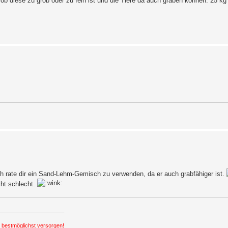
ob diese zu grob oder zu fein ist und die Tiere da auch graben können. 25 kg
ch rate dir ein Sand-Lehm-Gemisch zu verwenden, da er auch grabfähiger ist.
ht schlecht.
_____________________
h bestmöglichst versorgen!