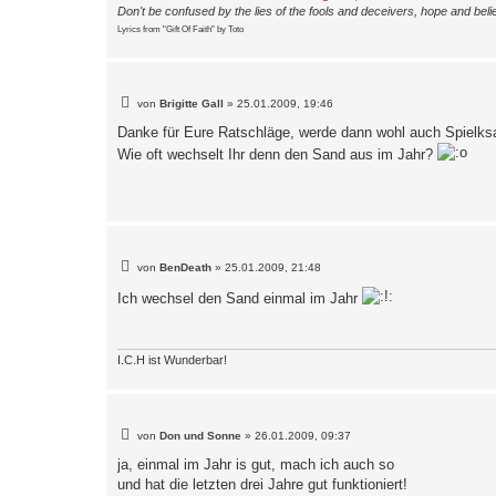
Don't be confused by the lies of the fools and deceivers, hope and belie
Lyrics from "Gift Of Faith" by Toto
B
von
Brigitte Gall
»
25.01.2009, 19:46
e
i
Danke für Eure Ratschläge, werde dann wohl auch Spielk
t
Wie oft wechselt Ihr denn den Sand aus im Jahr?
r
a
g
B
von
BenDeath
»
25.01.2009, 21:48
e
i
Ich wechsel den Sand einmal im Jahr
t
r
a
g
I.C.H ist Wunderbar!
B
von
Don und Sonne
»
26.01.2009, 09:37
e
i
ja, einmal im Jahr is gut, mach ich auch so
t
und hat die letzten drei Jahre gut funktioniert!
r