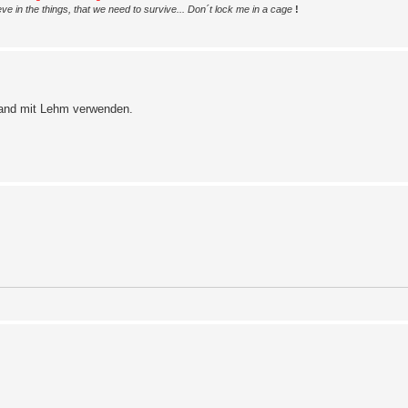
ve in the things, that we need to survive... Don´t lock me in a cage
!
sand mit Lehm verwenden.