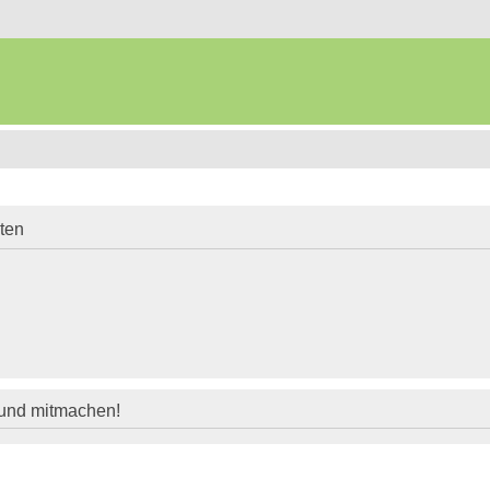
iten
 und mitmachen!
n