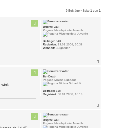
9 Beiträge • Seite
1
von
1
Brigitte Gall
Pogona Microlepidota Juvenile
Beiträge:
643
Registriert:
13.01.2009, 20:38
Wohnort:
Burgrieden
N
a
c
h
BenDeath
o
Pogona Minima Subadult
b
e
n
Beiträge:
315
Registriert:
08.01.2008, 16:16
N
a
c
h
Brigitte Gall
o
Pogona Microlepidota Juvenile
b