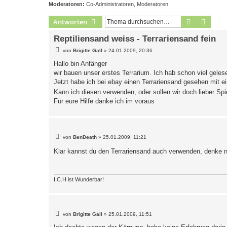
Moderatoren:
Co-Administratoren
,
Moderatoren
Suche
Erweit
Antworten
Reptiliensand weiss - Terrariensand fein
B
von
Brigitte Gall
»
24.01.2009, 20:36
e
i
Hallo bin Anfänger
t
wir bauen unser erstes Terrarium. Ich hab schon viel gele
r
a
Jetzt habe ich bei ebay einen Terrariensand gesehen mit ei
g
Kann ich diesen verwenden, oder sollen wir doch lieber S
Für eure Hilfe danke ich im voraus
B
von
BenDeath
»
25.01.2009, 11:21
e
i
Klar kannst du den Terrariensand auch verwenden, denke
t
r
a
g
I.C.H ist Wunderbar!
B
von
Brigitte Gall
»
25.01.2009, 11:51
e
i