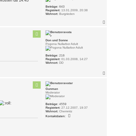
 kosten da 14.45
e
n
Beiträge:
643
Registriert:
13.01.2009, 20:38
Wohnort:
Burgrieden
N
a
c
h
o
Don und Sonne
b
Pogona Nullarbor Adult
e
n
Beiträge:
216
Registriert:
01.03.2008, 14:27
Wohnort:
DD
N
a
c
h
Gunman
o
Moderator
b
e
n
Beiträge:
4559
Registriert:
27.12.2007, 19:37
Wohnort:
Chemnitz
K
Kontaktdaten:
o
n
t
a
k