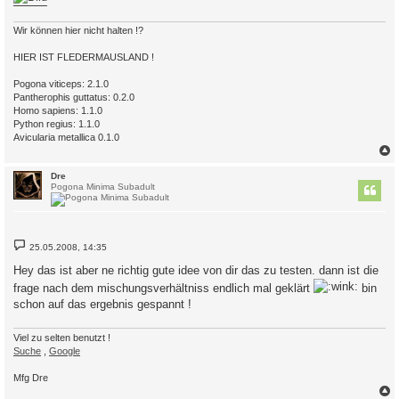
Wir können hier nicht halten !?
HIER IST FLEDERMAUSLAND !
Pogona viticeps: 2.1.0
Pantherophis guttatus: 0.2.0
Homo sapiens: 1.1.0
Python regius: 1.1.0
Avicularia metallica 0.1.0
c
Dre
Pogona Minima Subadult
B
25.05.2008, 14:35
e
i
Hey das ist aber ne richtig gute idee von dir das zu testen. dann ist die
t
r
frage nach dem mischungsverhältniss endlich mal geklärt
bin
a
schon auf das ergebnis gespannt !
g
Viel zu selten benutzt !
Suche
,
Google
Mfg Dre