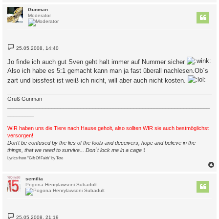
c
Gunman
Moderator
B
25.05.2008, 14:40
e
i
Jo finde ich auch gut Sven geht halt immer auf Nummer sicher
t
r
Also ich habe es 5:1 gemacht kann man ja fast überall nachlesen.Ob´s
a
zart und bissfest ist weiß ich nicht, will aber auch nicht kosten.
g
Gruß Gunman
_____________________________________________________________________
_________
WIR haben uns die Tiere nach Hause geholt, also sollten WIR sie auch bestmöglichst
versorgen!
Don't be confused by the lies of the fools and deceivers, hope and believe in the
things, that we need to survive... Don´t lock me in a cage
!
Lyrics from "Gift Of Faith" by Toto
c
semilia
Pogona Henrylawsoni Subadult
B
25.05.2008, 21:19