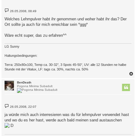
B
26.05.2008, 08:49
e
i
Welches Lehmpulver habt ihr genommen und woher habt ihr das? Der
t
Ort sollte ja auch für mich erreichbar sein *ggg*
r
a
g
Wäre echt super, das zu erfahren^^
LG Sunny
Haltungsbedingungen:
Terra: 250x80x100, Temp ca. 30-32°, 3 Spots 45-50°, UV: alle 12 Stunden ne halbe
Stunde mit der Vitalux, LF: tags ca. 30%, nachts ca. 50%
c
BenDeath
Pogona Minima Subadult
B
26.05.2008, 22:07
e
i
ja würde mich auch interresieren was du für lehmpulver verwendet hast
t
und wo du es her hast, werde auch bald meinen sand austauschen
r
a
g