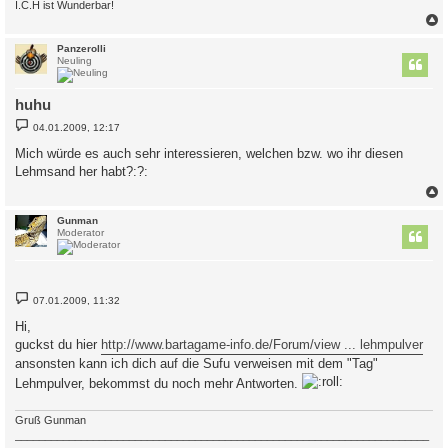
I.C.H ist Wunderbar!
c
Panzerolli
Neuling
huhu
B
04.01.2009, 12:17
e
i
Mich würde es auch sehr interessieren, welchen bzw. wo ihr diesen
t
Lehmsand her habt?:?:
r
a
g
c
Gunman
Moderator
B
07.01.2009, 11:32
e
i
Hi,
t
guckst du hier
http://www.bartagame-info.de/Forum/view ... lehmpulver
r
a
ansonsten kann ich dich auf die Sufu verweisen mit dem "Tag"
g
Lehmpulver, bekommst du noch mehr Antworten.
Gruß Gunman
_____________________________________________________________________