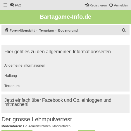
FAQ
Registrieren
Anmelden
Bartagame-Info.de
S
Foren-Übersicht
Terrarium
Bodengrund
u
c
Hier geht es zu den allgemeinen Informationsseiten
h
e
Allgemeine Informationen
Haltung
Terrarium
Jetzt einfach über Facebook und Co. einloggen und
mitmachen!
Der grosse Lehmpulvertest
Moderatoren:
Co-Administratoren
,
Moderatoren