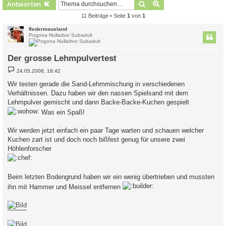
Suche
Erweiterte Suche
Antworten
11 Beiträge • Seite
1
von
1
fledermausland
Pogona Nullarbor Subadult
Der grosse Lehmpulvertest
B
24.05.2008, 18:42
e
i
Wir testen gerade die Sand-Lehmmischung in verschiedenen
t
Verhältnissen. Dazu haben wir den nassen Spielsand mit dem
r
a
Lehmpulver gemischt und dann Backe-Backe-Kuchen gespielt
g
Was ein Spaß!
Wir werden jetzt einfach ein paar Tage warten und schauen welcher
Kuchen zart ist und doch noch bißfest genug für unsere zwei
Höhlenforscher
Beim letzten Bodengrund haben wir ein wenig übertrieben und mussten
ihn mit Hammer und Meissel entfernen