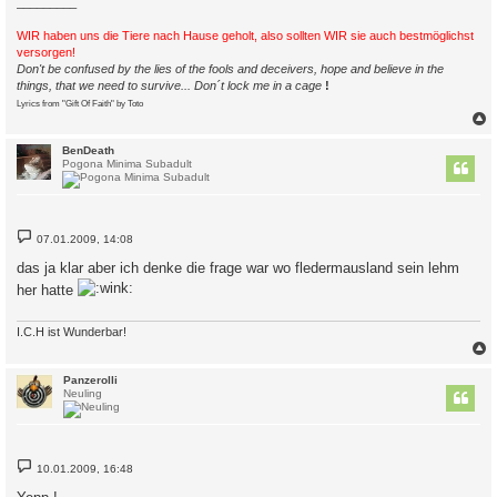
_________
WIR haben uns die Tiere nach Hause geholt, also sollten WIR sie auch bestmöglichst
versorgen!
Don't be confused by the lies of the fools and deceivers, hope and believe in the
things, that we need to survive... Don´t lock me in a cage
!
Lyrics from "Gift Of Faith" by Toto
c
BenDeath
Pogona Minima Subadult
B
07.01.2009, 14:08
e
i
das ja klar aber ich denke die frage war wo fledermausland sein lehm
t
r
her hatte
a
g
I.C.H ist Wunderbar!
c
Panzerolli
Neuling
B
10.01.2009, 16:48
e
i