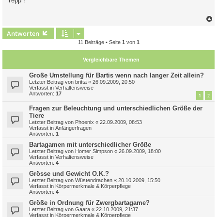
Yepp !
t
r
a
g
c
Antworten
11 Beiträge • Seite
1
von
1
Vergleichbare Themen
Große Umstellung für Bartis wenn nach langer Zeit allein?
Letzter Beitrag von
britta
«
26.09.2009, 20:50
Verfasst in
Verhaltensweise
Antworten:
17
1
2
Fragen zur Beleuchtung und unterschiedlichen Größe der
Tiere
Letzter Beitrag von
Phoenix
«
22.09.2009, 08:53
Verfasst in
Anfängerfragen
Antworten:
1
Bartagamen mit unterschiedlicher Größe
Letzter Beitrag von
Homer Simpson
«
26.09.2009, 18:00
Verfasst in
Verhaltensweise
Antworten:
4
Grösse und Gewicht O.K.?
Letzter Beitrag von
Wüstendrachen
«
20.10.2009, 15:50
Verfasst in
Körpermerkmale & Körperpflege
Antworten:
4
Größe in Ordnung für Zwergbartagame?
Letzter Beitrag von
Gaara
«
22.10.2009, 21:37
Verfasst in
Körpermerkmale & Körperpflege