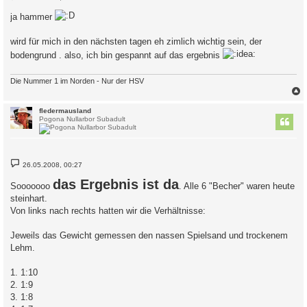
e
i
ja hammer
t
r
a
wird für mich in den nächsten tagen eh zimlich wichtig sein, der
g
bodengrund . also, ich bin gespannt auf das ergebnis
Die Nummer 1 im Norden - Nur der HSV
c
fledermausland
Pogona Nullarbor Subadult
B
26.05.2008, 00:27
e
i
das Ergebnis ist da
Sooooooo
. Alle 6 "Becher" waren heute
t
r
steinhart.
a
Von links nach rechts hatten wir die Verhältnisse:
g
Jeweils das Gewicht gemessen den nassen Spielsand und trockenem
Lehm.
1. 1:10
2. 1:9
3. 1:8