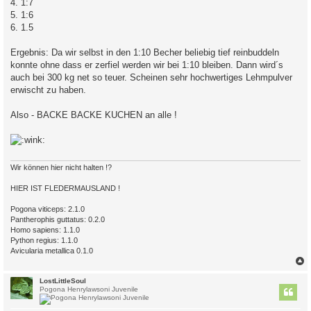
4. 1:7
5. 1:6
6. 1.5
Ergebnis: Da wir selbst in den 1:10 Becher beliebig tief reinbuddeln
konnte ohne dass er zerfiel werden wir bei 1:10 bleiben. Dann wird´s
auch bei 300 kg net so teuer. Scheinen sehr hochwertiges Lehmpulver
erwischt zu haben.
Also - BACKE BACKE KUCHEN an alle !
Wir können hier nicht halten !?
HIER IST FLEDERMAUSLAND !
Pogona viticeps: 2.1.0
Pantherophis guttatus: 0.2.0
Homo sapiens: 1.1.0
Python regius: 1.1.0
Avicularia metallica 0.1.0
c
LostLittleSoul
Pogona Henrylawsoni Juvenile