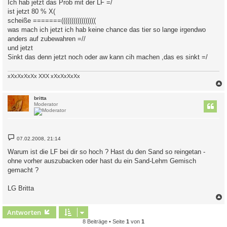
Ich hab jetzt das Prob mit der LF =/
t
ist jetzt 80 % X(
r
a
scheiße =======(((((((((((((((((
g
was mach ich jetzt ich hab keine chance das tier so lange irgendwo
anders auf zubewahren =//
und jetzt
Sinkt das denn jetzt noch oder aw kann cih machen ,das es sinkt =/
xXxXxXxXx XXX xXxXxXxXx
c
britta
Moderator
B
07.02.2008, 21:14
e
i
Warum ist die LF bei dir so hoch ? Hast du den Sand so reingetan -
t
ohne vorher auszubacken oder hast du ein Sand-Lehm Gemisch
r
a
gemacht ?
g
LG Britta
c
Antworten
8 Beiträge • Seite
1
von
1