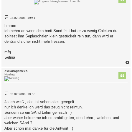
B
03.02.2008, 19:51
e
i
hmmm
t
ich nehm an wenn dein barti Sand frist hat er zu wenig Calcium du
r
a
solltest ihm Sepiaschalen klein gestückelt rein tun, dann wird er
g
denSand sicher nicht mehr fressen.
mfg
Selina
c
XxBartagamexX
Neuling
B
03.02.2008, 19:56
e
i
Ja ich weiß , das ist schon alles geregelt !
t
nur ich denke ich werd das zeug nicht reintun.
r
a
Sondern so ein SAnd Lehm gemisch =)
g
aber woher bekomme ich es ambilligsten, den Lehm , welchen, und
welchen SAnd ?
Aber schon mal danke für die Antwort =)