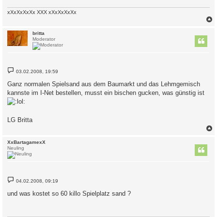
xXxXxXxXx XXX xXxXxXxXx
c
britta
Moderator
B
03.02.2008, 19:59
e
i
Ganz normalen Spielsand aus dem Baumarkt und das Lehmgemisch
t
kannste im I-Net bestellen, musst ein bischen gucken, was günstig ist
r
a
g
LG Britta
c
XxBartagamexX
Neuling
B
04.02.2008, 09:19
e
i
und was kostet so 60 killo Spielplatz sand ?
t
r
a
g