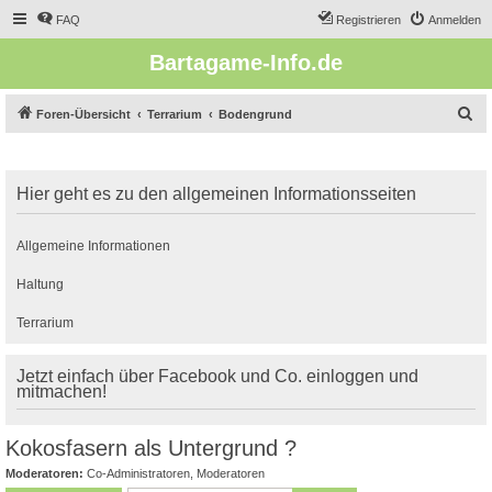
FAQ
Registrieren
Anmelden
Bartagame-Info.de
S
Foren-Übersicht
Terrarium
Bodengrund
u
c
Hier geht es zu den allgemeinen Informationsseiten
h
e
Allgemeine Informationen
Haltung
Terrarium
Jetzt einfach über Facebook und Co. einloggen und
mitmachen!
Kokosfasern als Untergrund ?
Moderatoren:
Co-Administratoren
,
Moderatoren