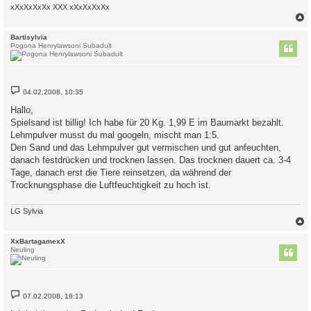
xXxXxXxXx XXX xXxXxXxXx
c
Bartisylvia
Pogona Henrylawsoni Subadult
B
04.02.2008, 10:35
e
i
Hallo,
t
Spielsand ist billig! Ich habe für 20 Kg. 1,99 E im Baumarkt bezahlt.
r
a
Lehmpulver musst du mal googeln, mischt man 1:5.
g
Den Sand und das Lehmpulver gut vermischen und gut anfeuchten,
danach festdrücken und trocknen lassen. Das trocknen dauert ca. 3-4
Tage, danach erst die Tiere reinsetzen, da während der
Trocknungsphase die Luftfeuchtigkeit zu hoch ist.
LG Sylvia
c
XxBartagamexX
Neuling
B
07.02.2008, 18:13
e
i