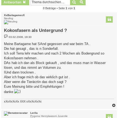
Suche
Erweiterte Suche
Antworten
8 Beiträge • Seite
1
von
1
XxBartagamexX
Neuling
Kokosfasern als Untergrund ?
B
03.02.2008, 19:30
e
i
Meine Bartagame hat SAnd gegessen und war beim TA .
t
Die hat gesagt , das is n Sonderfall.
r
a
Ich soll Terra lehr machen und nach 2 Wochen als Bodengrund so
g
Kokosfasern nehmen .
DAs hab ich dan als Block gekauft , und das muss man in Wasser
lösen, und das nimmt an Volumen zu.
IUnd dann trocknen .
Aber ich frage mich ob das wirklich gut ist .
Aber wenn die Tierärztin das doch sagt ?
Eure Meinung bitte und Empfehlungen !
danke
xXxXxXxXx XXX xXxXxXxXx
c
Lerila
Pogona Henrylawsoni Juvenile