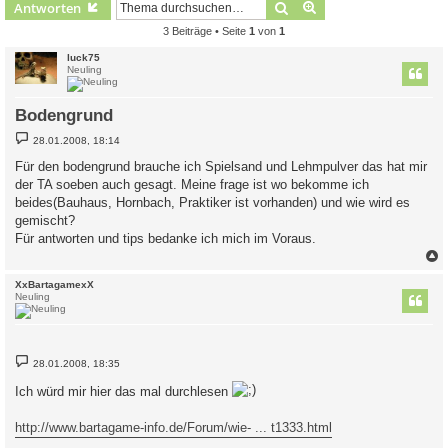
Suche
Erweiterte Suche
Antworten
3 Beiträge • Seite
1
von
1
luck75
Neuling
Bodengrund
B
28.01.2008, 18:14
e
i
Für den bodengrund brauche ich Spielsand und Lehmpulver das hat mir
t
der TA soeben auch gesagt. Meine frage ist wo bekomme ich
r
a
beides(Bauhaus, Hornbach, Praktiker ist vorhanden) und wie wird es
g
gemischt?
Für antworten und tips bedanke ich mich im Voraus.
c
XxBartagamexX
Neuling
B
28.01.2008, 18:35
e
i
Ich würd mir hier das mal durchlesen
t
r
a
http://www.bartagame-info.de/Forum/wie- ... t1333.html
g