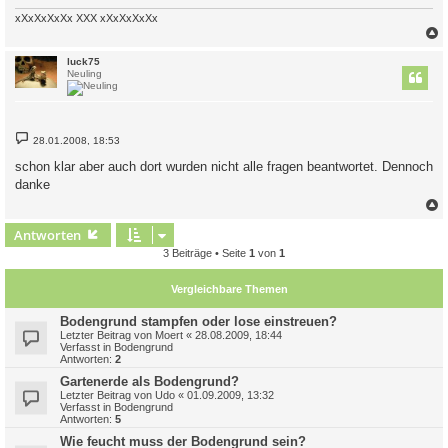
xXxXxXxXx XXX xXxXxXxXx
c
luck75
Neuling
B
28.01.2008, 18:53
e
i
schon klar aber auch dort wurden nicht alle fragen beantwortet. Dennoch
t
danke
r
a
g
c
Antworten
3 Beiträge • Seite
1
von
1
Vergleichbare Themen
Bodengrund stampfen oder lose einstreuen?
Letzter Beitrag von
Moert
«
28.08.2009, 18:44
Verfasst in
Bodengrund
Antworten:
2
Gartenerde als Bodengrund?
Letzter Beitrag von
Udo
«
01.09.2009, 13:32
Verfasst in
Bodengrund
Antworten:
5
Wie feucht muss der Bodengrund sein?