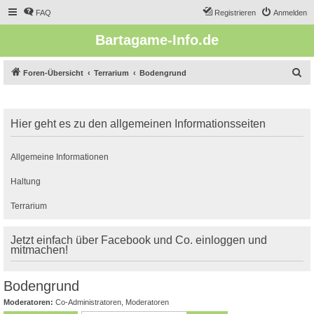
FAQ
Registrieren
Anmelden
Bartagame-Info.de
S
Foren-Übersicht
Terrarium
Bodengrund
u
c
Hier geht es zu den allgemeinen Informationsseiten
h
e
Allgemeine Informationen
Haltung
Terrarium
Jetzt einfach über Facebook und Co. einloggen und
mitmachen!
Bodengrund
Moderatoren:
Co-Administratoren
,
Moderatoren