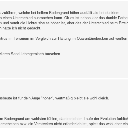
k zuführen, welche bei hellem Bodengrund höher ausfällt als bei dunklem.
o einen Unterschied ausmachen kann. Ok es ist schon klar das dunkle Farbe
en und somit die Lichtausbeute höher ist, aber das der Unterschied beim Erre
 hätte ich nicht gedacht.
citrus im Terrarium im Vergleich zur Haltung im Quarantänebecken auf weißen
 helleren Sand-Lehmgemisch tauschen.
usbeute ist für dein Auge "höher", wertmäßig bleibt sie wohl gleich.
m Bodengrund am wohlsten fühlen, da sie sich im Laufe der Evolution farbli
rscheinen bzw. ein Verstecken nicht erforderlich ist, spielt das wohl eher ei