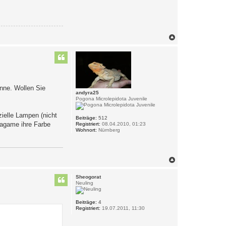
N
a
c
h
o
b
e
n
nne. Wollen Sie
andyra25
Pogona Microlepidota Juvenile
ielle Lampen (nicht
Beiträge:
512
tagame ihre Farbe
Registriert:
08.04.2010, 01:23
Wohnort:
Nürnberg
N
a
c
Sheogorat
h
Neuling
o
b
e
Beiträge:
4
Registriert:
19.07.2011, 11:30
n