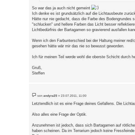
So war das ja auch nicht gemeint
Ich denke es ist grundsätzlich auf die Lichtausbeute zurüc
Hätte nur nie gedacht, dass die Farbe des Bodengrundes s
"schlucken" und hellere Farben das Licht besser reflektier
Lichtbedürfnis der Bartagamen so gravierend ausfallen kann
Wenn ich den Farbunterschied bei der Haltung meiner red/
gesehen hätte wär mir das nie so bewusst geworden.
Ich für meinen Teil werde wohl die oberste Schicht durch
Gruß,
Steffen
B
von
andyra25
»
23.07.2011, 11:00
e
i
Letztendlich ist es eine Frage deines Gefallens. Die Lichta
t
r
a
Also alles eine Frage der Optik.
g
Anzunehmen ist jedoch, dass sich Bartagamen auf rötliche
haben scheinen. Da im Terrarium jedoch keine Fressfeinde e