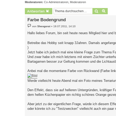
Moderatoren:
Co-Administratoren
,
Moderatoren
Suche
Erweit
Antworten
Farbe Bodengrund
B
von
Sheogorat
»
19.07.2011, 14:10
e
i
Hallo liebes Forum, bin seit heute neues Mitglied hier und b
t
r
a
Betreibe das Hobby seit knapp 3Jahren. Damals angefange
g
)
Jetzt habe ich jedoch mal eine kleine Frage zum Thema F
Und zwar habe ich mich letztens mit einem Züchter unterh
Bartagamen besser zur Geltung kommen und die Lichtausb
Anbei mal die momentane Farbe von Rückwand (Farbe links
Werde vielleicht heute Abend mal ein Foto meines Terrari
Den Effekt, dass sie auf helleren Untergründen, kräftiger 
dem hellen Küchenpapier ein richtig schönes Orange gezeig
Aber jetzt zu der eigentlichen Frage, würde ich diesem Ef
oder könnte ich zu "Testzwecken" vielleicht auch ein paa