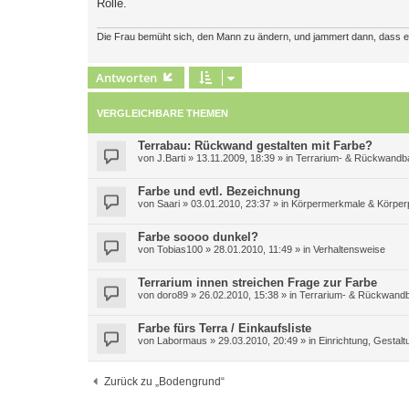
Rolle.
Die Frau bemüht sich, den Mann zu ändern, und jammert dann, dass er n
Antworten
VERGLEICHBARE THEMEN
Terrabau: Rückwand gestalten mit Farbe?
von
J.Barti
»
13.11.2009, 18:39
» in
Terrarium- & Rückwandb
Farbe und evtl. Bezeichnung
von
Saari
»
03.01.2010, 23:37
» in
Körpermerkmale & Körper
Farbe soooo dunkel?
von
Tobias100
»
28.01.2010, 11:49
» in
Verhaltensweise
Terrarium innen streichen Frage zur Farbe
von
doro89
»
26.02.2010, 15:38
» in
Terrarium- & Rückwand
Farbe fürs Terra / Einkaufsliste
von
Labormaus
»
29.03.2010, 20:49
» in
Einrichtung, Gestal
Zurück zu „Bodengrund“