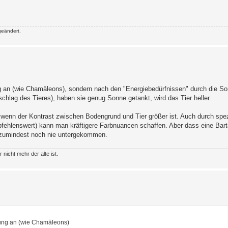
geändert.
an (wie Chamäleons), sondern nach den "Energiebedürfnissen" durch die So
schlag des Tieres), haben sie genug Sonne getankt, wird das Tier heller.
enn der Kontrast zwischen Bodengrund und Tier größer ist. Auch durch spez
mpfehlenswert) kann man kräftigere Farbnuancen schaffen. Aber dass eine Bar
, zumindest noch nie untergekommen.
icht mehr der alte ist.
ung an (wie Chamäleons)