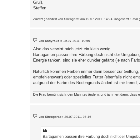
Gruß,
Steffen
Zuletzt geändert von
Sheogorat
am 19.07.2011, 14:24, insgesamt 1-mal 
B
von
andyra25
»
19.07.2011, 19:55
e
i
Also das verwirrt mich jetzt ein klein wenig.
t
Bartagamen passen ihre Färbung doch nicht der Umgebung 
r
a
Energie tanken, sind sie eher dunkler gefärbt (je nach Farb
g
Natürlich kommen Farben immer dann besser zur Geltung, w
empfehlenswert) oder spezielles Futter (ebenfalls nicht e
aufgrund der Farbe des Bodengrunds ändert ist mir fremd
Die Frau bemüht sich, den Mann zu ändern, und jammert dann, dass er n
B
von
Sheogorat
»
20.07.2011, 06:46
e
i
t
r
a
Bartagamen passen ihre Färbung doch nicht der Umgeb
g