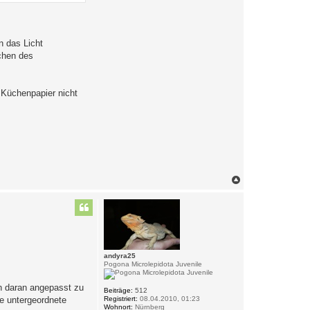
n das Licht
ichen des
 Küchenpapier nicht
N
a
c
h
o
b
e
n
andyra25
Pogona Microlepidota Juvenile
ch daran angepasst zu
Beiträge:
512
ne untergeordnete
Registriert:
08.04.2010, 01:23
Wohnort:
Nürnberg