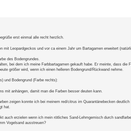
erte Suche
egrüße erst einmal alle recht herzlich.
n mit Leopardgeckos und vor ca einem Jahr um Bartagamen erweitert (natürl
arbe des Bodengrundes.
alten, bei dem ich meine Farbbartagamen gekauft habe. Er meinte, dass die F
eute größer wird, wenn ich einen helleren Bodengrund/Rückwand nehme.
) und Bodengrund (Farbe rechts):
ums mit anhängen, damit man die Farben besser deuten kann.
Farben zeigen konnte ich bei meinem red/citrus im Quarantänebecken deutlich 
t hat.
fekt auch erzielen wenn ich mein rötliches Sand-Lehmgemisch durch sandfarb
r mm Vogelsand ausstreuen?