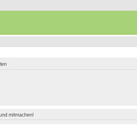
iten
 und mitmachen!