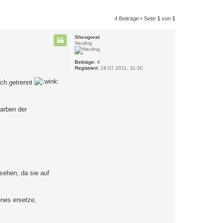
4 Beiträge • Seite
1
von
1
Sheogorat
Neuling
Beiträge:
4
Registriert:
19.07.2011, 11:30
ich getrennt
arben der
sehen, da sie auf
enes ersetze,