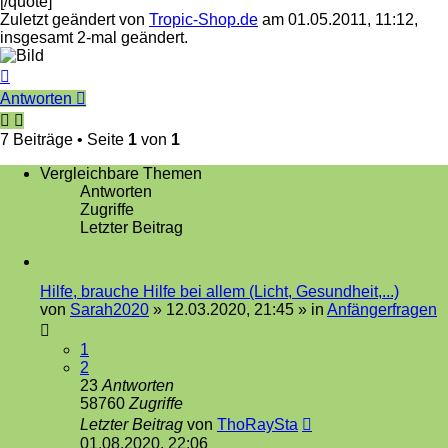
[/quote]
Zuletzt geändert von
Tropic-Shop.de
am 01.05.2011, 11:12,
insgesamt 2-mal geändert.
Nach
oben
Antworten
7 Beiträge • Seite
1
von
1
Vergleichbare Themen
Antworten
Zugriffe
Letzter Beitrag
Hilfe, brauche Hilfe bei allem (Licht, Gesundheit,...)
von
Sarah2020
»
12.03.2020, 21:45
» in
Anfängerfragen
1
2
23
Antworten
58760
Zugriffe
Letzter Beitrag
von
ThoRaySta
01.08.2020, 22:06