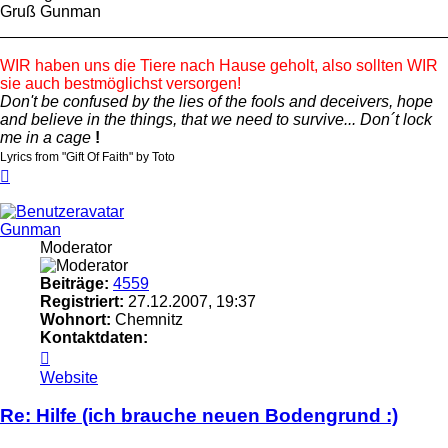
Gruß Gunman
_________________________________________________
WIR haben uns die Tiere nach Hause geholt, also sollten WIR
sie auch bestmöglichst versorgen!
Don't be confused by the lies of the fools and deceivers, hope
and believe in the things, that we need to survive... Don´t lock
me in a cage
!
Lyrics from "Gift Of Faith" by Toto
Nach
oben
Gunman
Moderator
Beiträge:
4559
Registriert:
27.12.2007, 19:37
Wohnort:
Chemnitz
Kontaktdaten:
Kontaktdaten
von
Website
Gunman
Re: Hilfe (ich brauche neuen Bodengrund :)