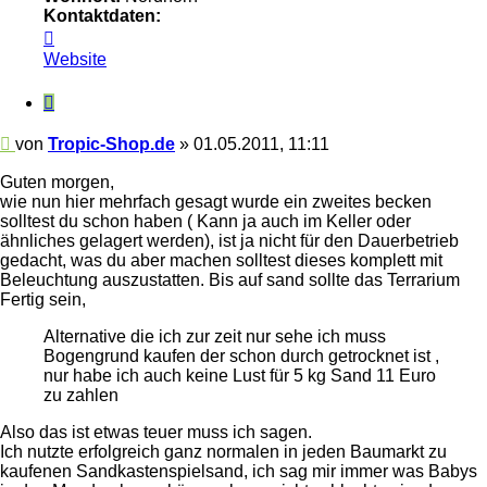
Kontaktdaten:
Kontaktdaten
von
Website
Tropic-
Shop.de
Zitieren
Beitrag
von
Tropic-Shop.de
»
01.05.2011, 11:11
Guten morgen,
wie nun hier mehrfach gesagt wurde ein zweites becken
solltest du schon haben ( Kann ja auch im Keller oder
ähnliches gelagert werden), ist ja nicht für den Dauerbetrieb
gedacht, was du aber machen solltest dieses komplett mit
Beleuchtung auszustatten. Bis auf sand sollte das Terrarium
Fertig sein,
Alternative die ich zur zeit nur sehe ich muss
Bogengrund kaufen der schon durch getrocknet ist ,
nur habe ich auch keine Lust für 5 kg Sand 11 Euro
zu zahlen
Also das ist etwas teuer muss ich sagen.
Ich nutzte erfolgreich ganz normalen in jeden Baumarkt zu
kaufenen Sandkastenspielsand, ich sag mir immer was Babys