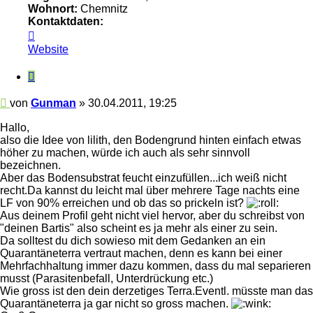
Wohnort:
Chemnitz
Kontaktdaten:
Kontaktdaten
von
Website
Gunman
Zitieren
Beitrag
von
Gunman
»
30.04.2011, 19:25
Hallo,
also die Idee von lilith, den Bodengrund hinten einfach etwas
höher zu machen, würde ich auch als sehr sinnvoll
bezeichnen.
Aber das Bodensubstrat feucht einzufüllen...ich weiß nicht
recht.Da kannst du leicht mal über mehrere Tage nachts eine
LF von 90% erreichen und ob das so prickeln ist?
Aus deinem Profil geht nicht viel hervor, aber du schreibst von
"deinen Bartis" also scheint es ja mehr als einer zu sein.
Da solltest du dich sowieso mit dem Gedanken an ein
Quarantäneterra vertraut machen, denn es kann bei einer
Mehrfachhaltung immer dazu kommen, dass du mal separieren
musst (Parasitenbefall, Unterdrückung etc.)
Wie gross ist den dein derzetiges Terra.Eventl. müsste man das
Quarantäneterra ja gar nicht so gross machen.