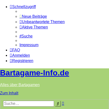
Schnellzugriff
Neue Beiträge
Unbeantwortete Themen
Aktive Themen
Suche
Impressum
FAQ
Anmelden
Registrieren
Bartagame-Info.de
Alles über Bartagamen
Zum Inhalt
Erweiterte
Suche
Suche