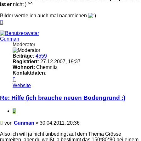
ist er
nicht ) ^^
Bilder werde ich auch mal nachreichen
Nach
oben
Gunman
Moderator
Beiträge:
4559
Registriert:
27.12.2007, 19:37
Wohnort:
Chemnitz
Kontaktdaten:
Kontaktdaten
von
Website
Gunman
Re: Hilfe (ich brauche neuen Bodengrund :)
Zitieren
Beitrag
von
Gunman
»
30.04.2011, 20:36
Also ich will ja nicht unbedingt auf dem Thema Grösse
rumreiten, aber du weißt ja bestimmt das 150*80*80 bei einem