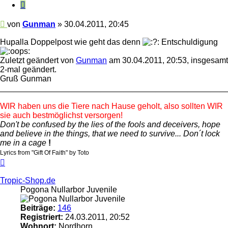
Zitieren
Beitrag
von
Gunman
»
30.04.2011, 20:45
Hupalla Doppelpost wie geht das denn
Entschuldigung
Zuletzt geändert von
Gunman
am 30.04.2011, 20:53, insgesamt
2-mal geändert.
Gruß Gunman
_________________________________________________
WIR haben uns die Tiere nach Hause geholt, also sollten WIR
sie auch bestmöglichst versorgen!
Don't be confused by the lies of the fools and deceivers, hope
and believe in the things, that we need to survive... Don´t lock
me in a cage
!
Lyrics from "Gift Of Faith" by Toto
Nach
oben
Tropic-Shop.de
Pogona Nullarbor Juvenile
Beiträge:
146
Registriert:
24.03.2011, 20:52
Wohnort:
Nordhorn