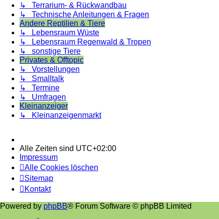
↳ Terrarium- & Rückwandbau
↳ Technische Anleitungen & Fragen
Andere Reptilien & Tiere
↳ Lebensraum Wüste
↳ Lebensraum Regenwald & Tropen
↳ sonstige Tiere
Privates & Offtopic
↳ Vorstellungen
↳ Smalltalk
↳ Termine
↳ Umfragen
Kleinanzeiger
↳ Kleinanzeigenmarkt
Alle Zeiten sind
UTC+02:00
Impressum
Alle Cookies löschen
Sitemap
Kontakt
Powered by
phpBB
® Forum Software © phpBB Limited