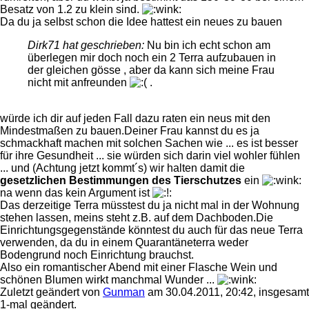
Besatz von 1.2 zu klein sind.
Da du ja selbst schon die Idee hattest ein neues zu bauen
Dirk71 hat geschrieben:
Nu bin ich echt schon am
überlegen mir doch noch ein 2 Terra aufzubauen in
der gleichen gösse , aber da kann sich meine Frau
nicht mit anfreunden
.
würde ich dir auf jeden Fall dazu raten ein neus mit den
Mindestmaßen zu bauen.Deiner Frau kannst du es ja
schmackhaft machen mit solchen Sachen wie ... es ist besser
für ihre Gesundheit ... sie würden sich darin viel wohler fühlen
... und (Achtung jetzt kommt´s) wir halten damit die
gesetzlichen Bestimmungen des Tierschutzes
ein
na wenn das kein Argument ist
Das derzeitige Terra müsstest du ja nicht mal in der Wohnung
stehen lassen, meins steht z.B. auf dem Dachboden.Die
Einrichtungsgegenstände könntest du auch für das neue Terra
verwenden, da du in einem Quarantäneterra weder
Bodengrund noch Einrichtung brauchst.
Also ein romantischer Abend mit einer Flasche Wein und
schönen Blumen wirkt manchmal Wunder ...
Zuletzt geändert von
Gunman
am 30.04.2011, 20:42, insgesamt
1-mal geändert.