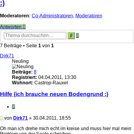
:)
Moderatoren:
Co-Administratoren
,
Moderatoren
Antworten
Erweiterte
Suche
Suche
7 Beiträge • Seite
1
von
1
Dirk71
Neuling
Beiträge:
8
Registriert:
04.04.2011, 13:30
Wohnort:
Castrop-Rauxel
Hilfe (ich brauche neuen Bodengrund :)
Zitieren
Beitrag
von
Dirk71
»
30.04.2011, 18:55
Oh man ich drehe mich echt im kreise und muss hier mal mein
Problem von der Seele schreiben ,