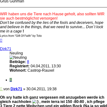
Gruß Gunman
_________________________________________________
WIR haben uns die Tiere nach Hause geholt, also sollten WIR
sie auch bestmöglichst versorgen!
Don't be confused by the lies of the fools and deceivers, hope
and believe in the things, that we need to survive... Don´t lock
me in a cage
!
Lyrics from "Gift Of Faith" by Toto
Nach
oben
Dirk71
Neuling
Beiträge:
8
Registriert:
04.04.2011, 13:30
Wohnort:
Castrop-Rauxel
Zitieren
Beitrag
von
Dirk71
»
30.04.2011, 19:38
Oh sry hatte ich ganz vergessen mit anzugeben werde ich
gleich nachholen
, mein terra ist 150 -80-80 , ich pflege
3 Tiere 2 nette Weibchen und ein wilden Bock (Na ja so wild