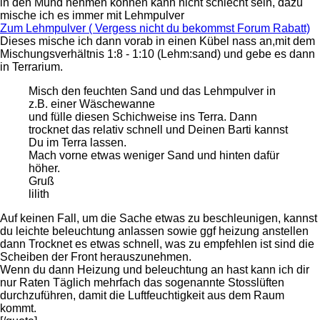
in den Mund nehmen können kann nicht schlecht sein, dazu
mische ich es immer mit Lehmpulver
Zum Lehmpulver ( Vergess nicht du bekommst Forum Rabatt)
Dieses mische ich dann vorab in einen Kübel nass an,mit dem
Mischungsverhältnis 1:8 - 1:10 (Lehm:sand) und gebe es dann
in Terrarium.
Misch den feuchten Sand und das Lehmpulver in
z.B. einer Wäschewanne
und fülle diesen Schichweise ins Terra. Dann
trocknet das relativ schnell und Deinen Barti kannst
Du im Terra lassen.
Mach vorne etwas weniger Sand und hinten dafür
höher.
Gruß
lilith
Auf keinen Fall, um die Sache etwas zu beschleunigen, kannst
du leichte beleuchtung anlassen sowie ggf heizung anstellen
dann Trocknet es etwas schnell, was zu empfehlen ist sind die
Scheiben der Front herauszunehmen.
Wenn du dann Heizung und beleuchtung an hast kann ich dir
nur Raten Täglich mehrfach das sogenannte Stosslüften
durchzuführen, damit die Luftfeuchtigkeit aus dem Raum
kommt.