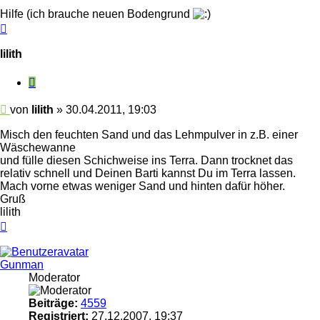
Hilfe (ich brauche neuen Bodengrund
Nach
oben
lilith
Zitieren
Beitrag
von
lilith
»
30.04.2011, 19:03
Misch den feuchten Sand und das Lehmpulver in z.B. einer
Wäschewanne
und fülle diesen Schichweise ins Terra. Dann trocknet das
relativ schnell und Deinen Barti kannst Du im Terra lassen.
Mach vorne etwas weniger Sand und hinten dafür höher.
Gruß
lilith
Nach
oben
Gunman
Moderator
Beiträge:
4559
Registriert:
27.12.2007, 19:37