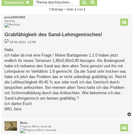
Suche
Erweiterte Suche
Antworten
3 Beiträge • Seite
1
von
1
jens16051969
Neuling
Grabfähigkeit des Sand-Lehmgemisches!
B
03.04.2011, 12:59
e
i
Hallo,
t
ich habe da mal eine Frage ! Meine Bartagamen 1.1.0 haben jetzt
r
a
endlich ihr neues Terrarium 1,80x0,80x0,80 bezogen. Als Bodengrund
g
habe ich teilweise den Sand aus dem alten Terra genutzt und ihn mit
Lehmpulver im Verhältnis 1:8 gemischt. Da der Sand sehr trocken war,
habe ich jetzt das Problem das er nicht unbedingt grabfähig ist. Reicht
die Luftfeuchtigkeit 40-45 % aus oder muß ich das Gemisch durch
besprühen anfeuchten. Bei meinem alten Terra hatte ich das Problem
mit Schimmelbildung durch das Anfeuchten. Wie bekomme ich das
Sand-Lehmgemisch am besten grabfähig ?
Ich danke Euch
MfG Jens
c
Bimo
Pogona Minor Juvenile