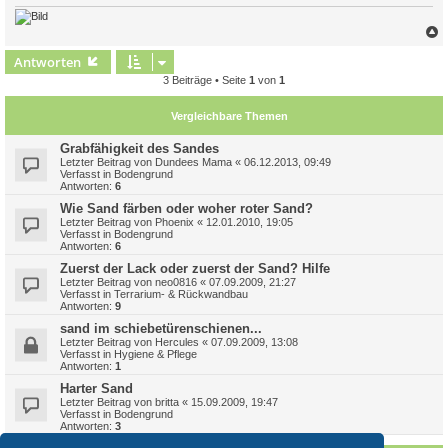
c
Antworten
3 Beiträge • Seite
1
von
1
Vergleichbare Themen
Grabfähigkeit des Sandes
Letzter Beitrag von
Dundees Mama
«
06.12.2013, 09:49
Verfasst in
Bodengrund
Antworten:
6
Wie Sand färben oder woher roter Sand?
Letzter Beitrag von
Phoenix
«
12.01.2010, 19:05
Verfasst in
Bodengrund
Antworten:
6
Zuerst der Lack oder zuerst der Sand? Hilfe
Letzter Beitrag von
neo0816
«
07.09.2009, 21:27
Verfasst in
Terrarium- & Rückwandbau
Antworten:
9
sand im schiebetürenschienen...
Letzter Beitrag von
Hercules
«
07.09.2009, 13:08
Verfasst in
Hygiene & Pflege
Antworten:
1
Harter Sand
Letzter Beitrag von
britta
«
15.09.2009, 19:47
Verfasst in
Bodengrund
Antworten:
3