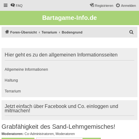
FAQ
Registrieren
Anmelden
Bartagame-Info.de
S
Foren-Übersicht
Terrarium
Bodengrund
u
c
Hier geht es zu den allgemeinen Informationsseiten
h
e
Allgemeine Informationen
Haltung
Terrarium
Jetzt einfach über Facebook und Co. einloggen und
mitmachen!
Grabfähigkeit des Sand-Lehmgemisches!
Moderatoren:
Co-Administratoren
,
Moderatoren