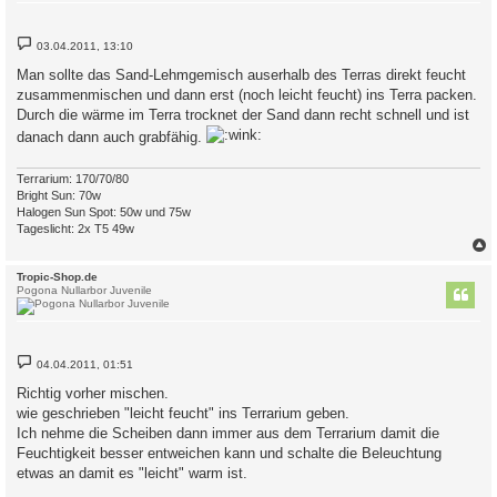
B
03.04.2011, 13:10
e
i
Man sollte das Sand-Lehmgemisch auserhalb des Terras direkt feucht
t
zusammenmischen und dann erst (noch leicht feucht) ins Terra packen.
r
a
Durch die wärme im Terra trocknet der Sand dann recht schnell und ist
g
danach dann auch grabfähig.
Terrarium: 170/70/80
Bright Sun: 70w
Halogen Sun Spot: 50w und 75w
Tageslicht: 2x T5 49w
c
Tropic-Shop.de
Pogona Nullarbor Juvenile
B
04.04.2011, 01:51
e
i
Richtig vorher mischen.
t
wie geschrieben "leicht feucht" ins Terrarium geben.
r
a
Ich nehme die Scheiben dann immer aus dem Terrarium damit die
g
Feuchtigkeit besser entweichen kann und schalte die Beleuchtung
etwas an damit es "leicht" warm ist.