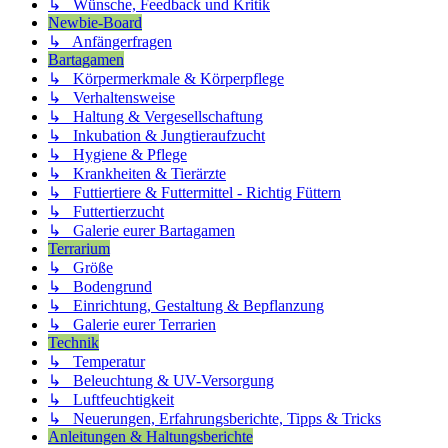
↳ Wünsche, Feedback und Kritik
Newbie-Board
↳ Anfängerfragen
Bartagamen
↳ Körpermerkmale & Körperpflege
↳ Verhaltensweise
↳ Haltung & Vergesellschaftung
↳ Inkubation & Jungtieraufzucht
↳ Hygiene & Pflege
↳ Krankheiten & Tierärzte
↳ Futtiertiere & Futtermittel - Richtig Füttern
↳ Futtertierzucht
↳ Galerie eurer Bartagamen
Terrarium
↳ Größe
↳ Bodengrund
↳ Einrichtung, Gestaltung & Bepflanzung
↳ Galerie eurer Terrarien
Technik
↳ Temperatur
↳ Beleuchtung & UV-Versorgung
↳ Luftfeuchtigkeit
↳ Neuerungen, Erfahrungsberichte, Tipps & Tricks
Anleitungen & Haltungsberichte