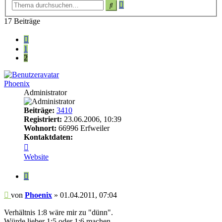
Erweiterte
Suche
Suche
17 Beiträge
Vorherige
1
2
Phoenix
Administrator
Beiträge:
3410
Registriert:
23.06.2006, 10:39
Wohnort:
66996 Erfweiler
Kontaktdaten:
Kontaktdaten
von
Website
Phoenix
Zitieren
Beitrag
von
Phoenix
»
01.04.2011, 07:04
Verhältnis 1:8 wäre mir zu "dünn".
Würde lieber 1:5 oder 1:6 machen.