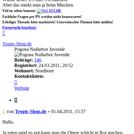
Aber das merkt man ja beim Mischen.
Viel zu selten benutzt:
SUCHE
Fachliche Fragen per PN werden nicht beantwortet!
Erledigte Threads bitte markieren! Unerwünschte Themen bitte melden!
Forenregeln beachten!
Nach
oben
Tropic-Shop.de
Pogona Nullarbor Juvenile
Beiträge:
146
Registriert:
24.03.2011, 20:52
Wohnort:
Nordhorn
Kontaktdaten:
Kontaktdaten
von
Website
Tropic-
Shop.de
Zitieren
Beitrag
von
Tropic-Shop.de
»
01.04.2011, 15:37
Hallo,
Ja roten sand zu not kann man die Obere schicht in Rot machen.