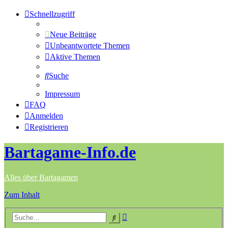
Schnellzugriff
Neue Beiträge
Unbeantwortete Themen
Aktive Themen
Suche
Impressum
FAQ
Anmelden
Registrieren
Bartagame-Info.de
Alles über Bartagamen
Zum Inhalt
Erweiterte
Suche
Suche