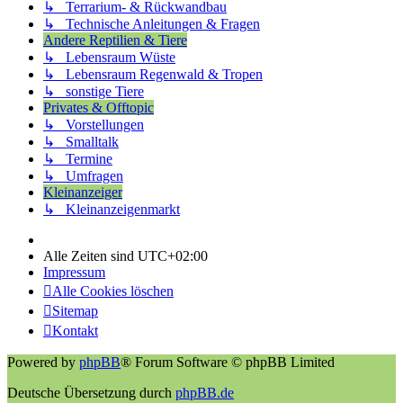
↳ Terrarium- & Rückwandbau
↳ Technische Anleitungen & Fragen
Andere Reptilien & Tiere
↳ Lebensraum Wüste
↳ Lebensraum Regenwald & Tropen
↳ sonstige Tiere
Privates & Offtopic
↳ Vorstellungen
↳ Smalltalk
↳ Termine
↳ Umfragen
Kleinanzeiger
↳ Kleinanzeigenmarkt
Alle Zeiten sind
UTC+02:00
Impressum
Alle Cookies löschen
Sitemap
Kontakt
Powered by
phpBB
® Forum Software © phpBB Limited
Deutsche Übersetzung durch
phpBB.de