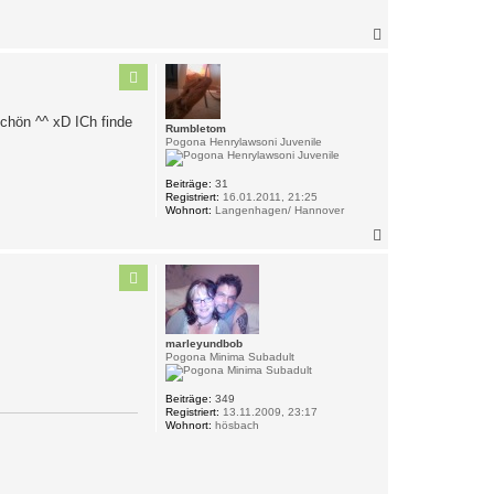
N
a
c
h
o
b
schön ^^ xD ICh finde
e
Rumbletom
n
Pogona Henrylawsoni Juvenile
Beiträge:
31
Registriert:
16.01.2011, 21:25
Wohnort:
Langenhagen/ Hannover
N
a
c
h
o
b
e
n
marleyundbob
Pogona Minima Subadult
Beiträge:
349
Registriert:
13.11.2009, 23:17
Wohnort:
hösbach