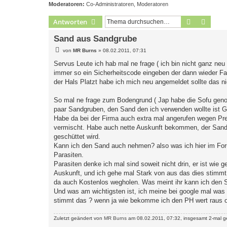
Moderatoren:
Co-Administratoren
,
Moderatoren
Suche
Erweit
Antworten
Sand aus Sandgrube
B
von
MR Burns
»
08.02.2011, 07:31
e
i
Servus Leute ich hab mal ne frage ( ich bin nicht ganz ne
t
immer so ein Sicherheitscode eingeben der dann wieder Fal
r
a
der Hals Platzt habe ich mich neu angemeldet sollte das ni
g
So mal ne frage zum Bodengrund ( Jap habe die Sofu geno
paar Sandgruben, den Sand den ich verwenden wollte ist Ge
Habe da bei der Firma auch extra mal angerufen wegen Preis
vermischt. Habe auch nette Auskunft bekommen, der Sand is
geschüttet wird.
Kann ich den Sand auch nehmen? also was ich hier im For
Parasiten.
Parasiten denke ich mal sind soweit nicht drin, er ist wie 
Auskunft, und ich gehe mal Stark von aus das dies stimmt w
da auch Kostenlos wegholen. Was meint ihr kann ich den S
Und was am wichtigsten ist, ich meine bei google mal was
stimmt das ? wenn ja wie bekomme ich den PH wert raus 
Zuletzt geändert von
MR Burns
am 08.02.2011, 07:32, insgesamt 2-mal g