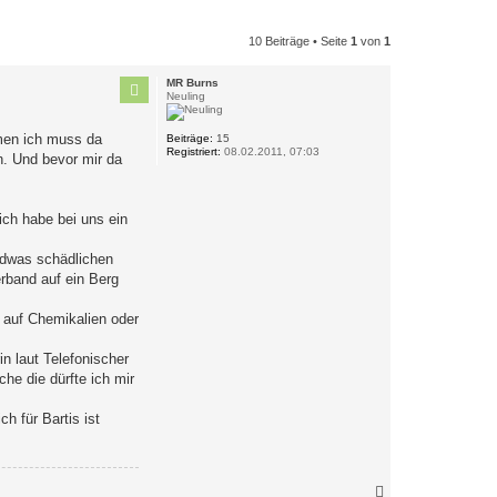
10 Beiträge • Seite
1
von
1
MR Burns
Neuling
mmen ich muss da
Beiträge:
15
Registriert:
08.02.2011, 07:03
n. Und bevor mir da
ch habe bei uns ein
endwas schädlichen
rband auf ein Berg
 auf Chemikalien oder
in laut Telefonischer
he die dürfte ich mir
 für Bartis ist
N