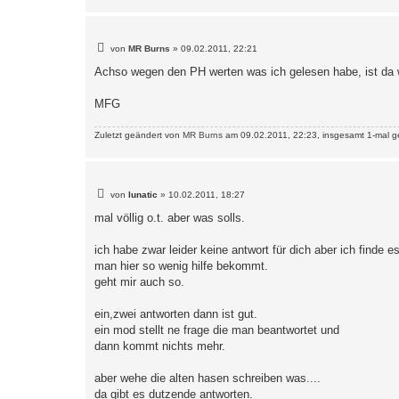
B
von
MR Burns
»
09.02.2011, 22:21
e
i
Achso wegen den PH werten was ich gelesen habe, ist da 
t
r
a
MFG
g
Zuletzt geändert von
MR Burns
am 09.02.2011, 22:23, insgesamt 1-mal g
B
von
lunatic
»
10.02.2011, 18:27
e
i
mal völlig o.t. aber was solls.
t
r
a
ich habe zwar leider keine antwort für dich aber ich finde 
g
man hier so wenig hilfe bekommt.
geht mir auch so.
ein,zwei antworten dann ist gut.
ein mod stellt ne frage die man beantwortet und
dann kommt nichts mehr.
aber wehe die alten hasen schreiben was....
da gibt es dutzende antworten.