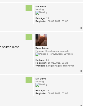
a
c
MR Burns
h
Neuling
o
b
Beiträge:
15
e
Registriert:
08.02.2011, 07:03
n
N
a
c
h
o
b
n sollten diese
e
Rumbletom
n
Pogona Henrylawsoni Juvenile
Beiträge:
31
Registriert:
16.01.2011, 21:25
Wohnort:
Langenhagen/ Hannover
N
a
c
MR Burns
h
Neuling
o
b
Beiträge:
15
e
Registriert:
08.02.2011, 07:03
n