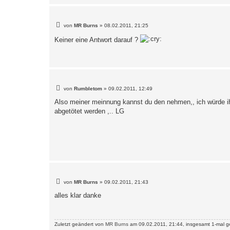
B
von
MR Burns
»
08.02.2011, 21:25
e
i
Keiner eine Antwort darauf ?
t
r
a
g
B
von
Rumbletom
»
09.02.2011, 12:49
e
i
Also meiner meinnung kannst du den nehmen,, ich würde ihn 
t
abgetötet werden ,.. LG
r
a
g
B
von
MR Burns
»
09.02.2011, 21:43
e
i
alles klar danke
t
r
a
g
Zuletzt geändert von
MR Burns
am 09.02.2011, 21:44, insgesamt 1-mal g