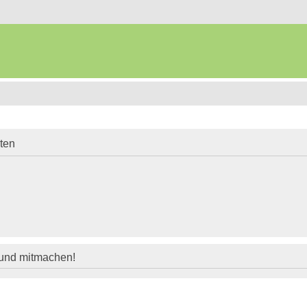
iten
 und mitmachen!