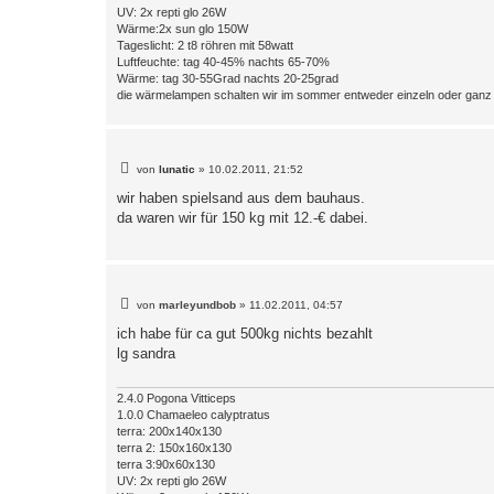
UV: 2x repti glo 26W
Wärme:2x sun glo 150W
Tageslicht: 2 t8 röhren mit 58watt
Luftfeuchte: tag 40-45% nachts 65-70%
Wärme: tag 30-55Grad nachts 20-25grad
die wärmelampen schalten wir im sommer entweder einzeln oder gan
B
von
lunatic
»
10.02.2011, 21:52
e
i
wir haben spielsand aus dem bauhaus.
t
da waren wir für 150 kg mit 12.-€ dabei.
r
a
g
B
von
marleyundbob
»
11.02.2011, 04:57
e
i
ich habe für ca gut 500kg nichts bezahlt
t
lg sandra
r
a
g
2.4.0 Pogona Vitticeps
1.0.0 Chamaeleo calyptratus
terra: 200x140x130
terra 2: 150x160x130
terra 3:90x60x130
UV: 2x repti glo 26W