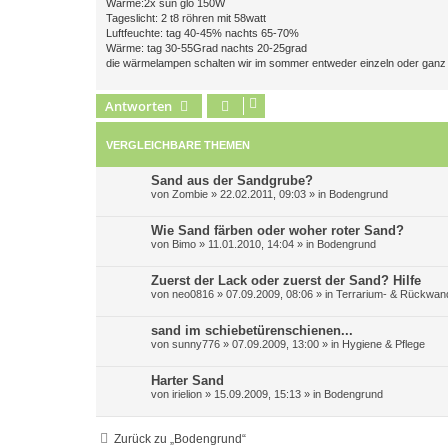
Wärme:2x sun glo 150W
Tageslicht: 2 t8 röhren mit 58watt
Luftfeuchte: tag 40-45% nachts 65-70%
Wärme: tag 30-55Grad nachts 20-25grad
die wärmelampen schalten wir im sommer entweder einzeln oder gan
Antworten
VERGLEICHBARE THEMEN
Sand aus der Sandgrube?
von
Zombie
»
22.02.2011, 09:03
» in
Bodengrund
Wie Sand färben oder woher roter Sand?
von
Bimo
»
11.01.2010, 14:04
» in
Bodengrund
Zuerst der Lack oder zuerst der Sand? Hilfe
von
neo0816
»
07.09.2009, 08:06
» in
Terrarium- & Rückwan
sand im schiebetürenschienen...
von
sunny776
»
07.09.2009, 13:00
» in
Hygiene & Pflege
Harter Sand
von
irielion
»
15.09.2009, 15:13
» in
Bodengrund
Zurück zu „Bodengrund“