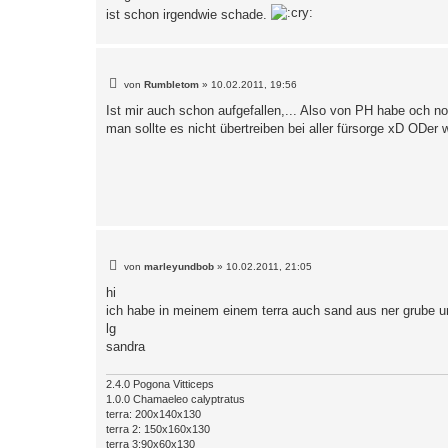
ist schon irgendwie schade.
B
von
Rumbletom
»
10.02.2011, 19:56
e
i
Ist mir auch schon aufgefallen,... Also von PH habe och noc
t
man sollte es nicht übertreiben bei aller fürsorge xD ODer
r
a
g
B
von
marleyundbob
»
10.02.2011, 21:05
e
i
hi
t
ich habe in meinem einem terra auch sand aus ner grube un
r
a
lg
g
sandra
2.4.0 Pogona Vitticeps
1.0.0 Chamaeleo calyptratus
terra: 200x140x130
terra 2: 150x160x130
terra 3:90x60x130