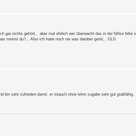
h gar nichts gehört,.. aber mal ehrlich wer überwacht das in der NAtur bitte 
 was meinst du?,.. Also ich habe noch nie was darüber geört,.. GLG
d bin sehr zufrieden damit. er istauch ohne lehm zugabe sehr gut grabfähig.