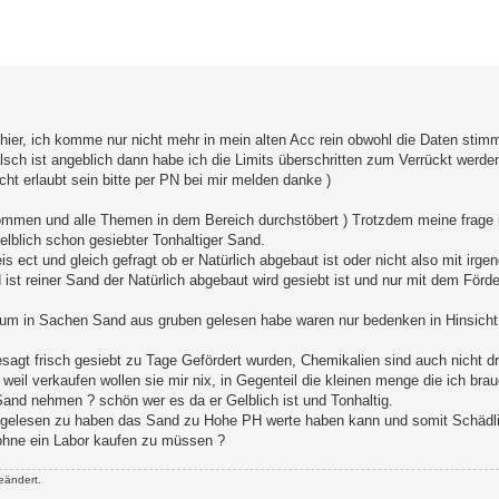
erte Suche
u hier, ich komme nur nicht mehr in mein alten Acc rein obwohl die Daten sti
sch ist angeblich dann habe ich die Limits überschritten zum Verrückt werde
cht erlaubt sein bitte per PN bei mir melden danke )
mmen und alle Themen in dem Bereich durchstöbert ) Trotzdem meine frage i
lblich schon gesiebter Tonhaltiger Sand.
 ect und gleich gefragt ob er Natürlich abgebaut ist oder nicht also mit irg
t reiner Sand der Natürlich abgebaut wird gesiebt ist und nur mit dem Förde
um in Sachen Sand aus gruben gelesen habe waren nur bedenken in Hinsicht
gesagt frisch gesiebt zu Tage Gefördert wurden, Chemikalien sind auch nicht dr
eil verkaufen wollen sie mir nix, in Gegenteil die kleinen menge die ich brauc
and nehmen ? schön wer es da er Gelblich ist und Tonhaltig.
 gelesen zu haben das Sand zu Hohe PH werte haben kann und somit Schädlich
ohne ein Labor kaufen zu müssen ?
eändert.