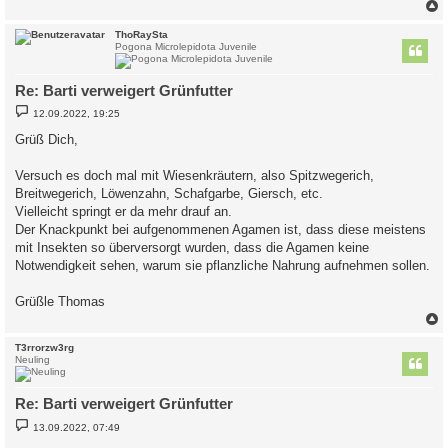
c
ThoRaySta
Pogona Microlepidota Juvenile
Re: Barti verweigert Grünfutter
B
12.09.2022, 19:25
e
i
Grüß Dich,
t
r
a
Versuch es doch mal mit Wiesenkräutern, also Spitzwegerich,
g
Breitwegerich, Löwenzahn, Schafgarbe, Giersch, etc.
Vielleicht springt er da mehr drauf an.
Der Knackpunkt bei aufgenommenen Agamen ist, dass diese meistens
mit Insekten so überversorgt wurden, dass die Agamen keine
Notwendigkeit sehen, warum sie pflanzliche Nahrung aufnehmen sollen.
Grüßle Thomas
c
T3rrorzw3rg
Neuling
Re: Barti verweigert Grünfutter
B
13.09.2022, 07:49
e
i