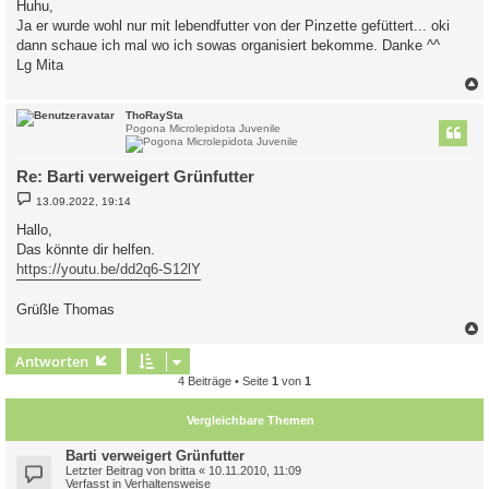
Huhu,
t
Ja er wurde wohl nur mit lebendfutter von der Pinzette gefüttert... oki
r
a
dann schaue ich mal wo ich sowas organisiert bekomme. Danke ^^
g
Lg Mita
c
ThoRaySta
Pogona Microlepidota Juvenile
Re: Barti verweigert Grünfutter
B
13.09.2022, 19:14
e
i
Hallo,
t
Das könnte dir helfen.
r
a
https://youtu.be/dd2q6-S12lY
g
Grüßle Thomas
c
Antworten
4 Beiträge • Seite
1
von
1
Vergleichbare Themen
Barti verweigert Grünfutter
Letzter Beitrag von
britta
«
10.11.2010, 11:09
Verfasst in
Verhaltensweise