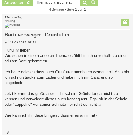
Suche
Erweiterte Suche
Antworten
4 Beiträge • Seite
1
von
1
T3rrorzw3rg
Neuling
Barti verweigert Grünfutter
B
12.09.2022, 07:41
e
i
Huhu ihr lieben,
t
Wie schon in einem anderen Thema erzählt bin ich unverhofft zu einem
r
a
adulten Barti gekommen.
g
Ich hatte gelesen dass auch Grünfutter angeboten werden soll. Also bin
ich schnurstracks zum Laden und habe mich mit Salat und so
eingedeckt.
Jetzt kommt das große aber.... Er scheint Grünfutter gar nicht zu
kennen und verweigert dieses auch konsequent. Egal ob in der Schale
oder "zappelnd" vor seiner Schnute - er rührt es nicht an.
Wie kann ich ihn dazu bringen , dass er es annimmt?
Lg