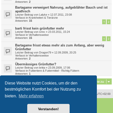
Antworten:
2
Bartagame verweigert Nahrung, aufgeblähter Bauch und ist
apathisch
Letzter Beitrag von
Lalyke
«
12.07.2011, 23:08
Verfasst in
Krankheiten & Tierärzte
Antworten:
15
1
2
barti frisst kein grünfutter mehr
Letzter Beitrag von
snnc
«
23.03.2011, 15:24
Verfasst in
Verhaltensweise
Antworten:
15
1
2
Bartagame frisst etwas mehr als zum Anfang, aber wenig
Grünfutter
Letzter Beitrag von
Dragon79
«
12.09.2009, 20:25
Verfasst in
Verhaltensweise
Antworten:
2
Übermässiges Grünfutter?
Letzter Beitrag von
britta
«
23.09.2009, 17:06
Verfasst in
Futtiertiere & Futtermittel - Richtig Füttern
Antworten:
1
Gehe zu
Diese Website nutzt Cookies, um dir den
bestmöglichen Komfort bei der Nutzung zu
Alle Zeiten sind
UTC+02:00
bieten.
Mehr erfahren
Powered by
phpBB
® Forum Software © phpBB Limited
Deutsche Übersetzung durch
phpBB.de
Verstanden!
Style
proflat
von ©
Mazeltof
2017