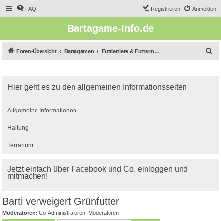
FAQ
Registrieren
Anmelden
Bartagame-Info.de
S
Foren-Übersicht
Bartagamen
Futtiertiere & Futtermittel - Richtig Füttern
u
c
Hier geht es zu den allgemeinen Informationsseiten
h
e
Allgemeine Informationen
Haltung
Terrarium
Jetzt einfach über Facebook und Co. einloggen und
mitmachen!
Barti verweigert Grünfutter
Moderatoren:
Co-Administratoren
,
Moderatoren