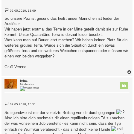
B
02.05.2010, 13:09
e
i
So unsere Pax ist gesund das heißt unser Männchen ist leider der
t
Auslöser.
r
a
Wir haben jetzt erstmal das Terra in der Mitte geteilt damit sie zur Ruhe
g
kommt. Unser Quarantäne Terra is derzeit leider besetzt.
Was kann man auf Dauer jetzt machen? Wir haben keinen Platz für ein
weiteres großes Terra. Würde sich die Situation durch ein etwas
größeres Terra und ein weiteres Weibchen entspannen oder müssen wir
einen von beiden weggeben?
Gruß Verena
c
britta
Moderator
B
02.05.2010, 15:51
e
i
So irgendwie ist mir der vorletzte Beitrag von dir durchgegangen
t
r
Also ich bitte dich nochmals dir einen reptilienkundigen TA zu suchen,
a
der was vonseinem Job versteht - es kann nicht sein, dass der Typ
g
einfach ne Wurmkur verabreicht - das sind doch keine Hunde