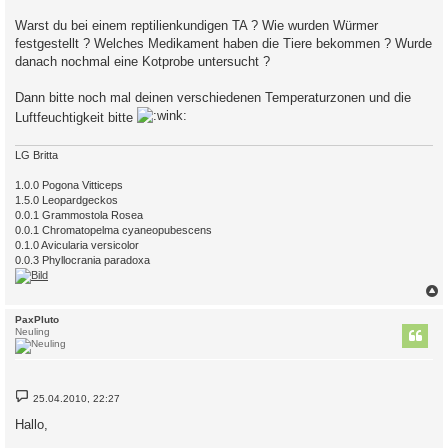
Warst du bei einem reptilienkundigen TA ? Wie wurden Würmer
festgestellt ? Welches Medikament haben die Tiere bekommen ? Wurde
danach nochmal eine Kotprobe untersucht ?
Dann bitte noch mal deinen verschiedenen Temperaturzonen und die
Luftfeuchtigkeit bitte
LG Britta
1.0.0 Pogona Vitticeps
1.5.0 Leopardgeckos
0.0.1 Grammostola Rosea
0.0.1 Chromatopelma cyaneopubescens
0.1.0 Avicularia versicolor
0.0.3 Phyllocrania paradoxa
c
PaxPluto
Neuling
B
25.04.2010, 22:27
e
i
Hallo,
t
r