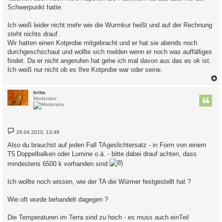
Schwerpunkt hatte.
Ich weiß leider nicht mehr wie die Wurmkur heißt und auf der Rechnung
steht nichts drauf.
Wir hatten einen Kotprobe mitgebracht und er hat sie abends noch
durchgeschschaut und wollte sich melden wenn er noch was auffälliges
findet. Da er nicht angerufen hat gehe ich mal davon aus das es ok ist.
Ich weiß nur nicht ob es Ihre Kotprobe war oder seine.
c
britta
Moderator
B
26.04.2010, 13:48
e
i
Also du brauchst auf jeden Fall TAgeslichtersatz - in Form von einem
t
T5 Doppelbalken oder Lumine o.ä. - bitte dabei drauf achten, dass
r
a
mindestens 6500 k vorhanden sind
g
Ich wollte noch wissen, wie der TA die Würmer festgestellt hat ?
Wie oft wurde behandelt dagegen ?
Die Temperaturen im Terra sind zu hoch - es muss auch einTeil