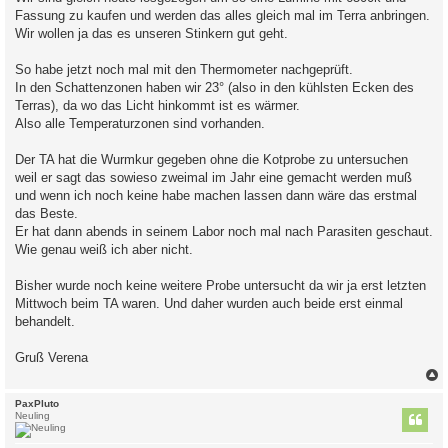
a
Fassung zu kaufen und werden das alles gleich mal im Terra anbringen.
g
Wir wollen ja das es unseren Stinkern gut geht.
So habe jetzt noch mal mit den Thermometer nachgeprüft.
In den Schattenzonen haben wir 23° (also in den kühlsten Ecken des
Terras), da wo das Licht hinkommt ist es wärmer.
Also alle Temperaturzonen sind vorhanden.
Der TA hat die Wurmkur gegeben ohne die Kotprobe zu untersuchen
weil er sagt das sowieso zweimal im Jahr eine gemacht werden muß
und wenn ich noch keine habe machen lassen dann wäre das erstmal
das Beste.
Er hat dann abends in seinem Labor noch mal nach Parasiten geschaut.
Wie genau weiß ich aber nicht.
Bisher wurde noch keine weitere Probe untersucht da wir ja erst letzten
Mittwoch beim TA waren. Und daher wurden auch beide erst einmal
behandelt.
Gruß Verena
c
PaxPluto
Neuling