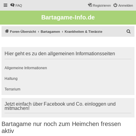
FAQ
Registrieren
Anmelden
Bartagame-Info.de
S
Foren-Übersicht
Bartagamen
Krankheiten & Tierärzte
u
c
Hier geht es zu den allgemeinen Informationsseiten
h
e
Allgemeine Informationen
Haltung
Terrarium
Jetzt einfach über Facebook und Co. einloggen und
mitmachen!
Bartagame nur noch zum Heimchen fressen
aktiv