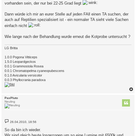
vorhanden sein, der nur bei 22-25 Grad liegt
Dann würde ich mir an eurer Stelle auf jeden FAll einen TA suchen, der
auch auf Reptilien spezialisiert ist - ein normaler TA sieht viele Sachen
einfach nicht
Wie lange nach der Behandlung wurde erneut die Kotprobe untersucht ?
LG Britta
1.0.0 Pogona Vitticeps
1.5.0 Leopardgeckos
0.0.1 Grammostola Rosea
0.0.1 Chromatopelma cyaneopubescens
0.1.0 Avicularia versicolor
0.0.3 Phyllocrania paradoxa
c
PaxPluto
Neuling
B
26.04.2010, 18:56
e
i
So da bin ich wieder.
t
Wir sind gleich heute losgezogen um so eine Lumine mit 6500k und
r