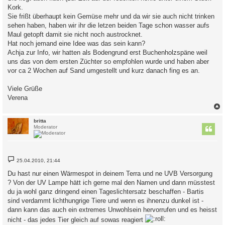
Kork.
Sie frißt überhaupt kein Gemüse mehr und da wir sie auch nicht trinken
sehen haben, haben wir ihr die letzen beiden Tage schon wasser aufs
Maul getopft damit sie nicht noch austrocknet.
Hat noch jemand eine Idee was das sein kann?
Achja zur Info, wir hatten als Bodengrund erst Buchenholzspäne weil
uns das von dem ersten Züchter so empfohlen wurde und haben aber
vor ca 2 Wochen auf Sand umgestellt und kurz danach fing es an.
Viele Grüße
Verena
c
britta
Moderator
B
25.04.2010, 21:44
e
i
Du hast nur einen Wärmespot in deinem Terra und ne UVB Versorgung
t
? Von der UV Lampe hätt ich gerne mal den Namen und dann müsstest
r
a
du ja wohl ganz dringend einen Tageslichtersatz beschaffen - Bartis
g
sind verdammt lichthungrige Tiere und wenn es ihnenzu dunkel ist -
dann kann das auch ein extremes Unwohlsein hervorrufen und es heisst
nicht - das jedes Tier gleich auf sowas reagiert