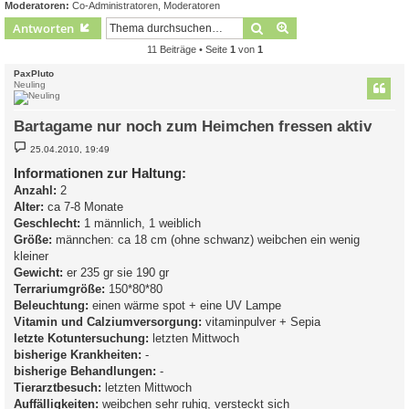
Moderatoren:
Co-Administratoren
,
Moderatoren
Suche
Erweiterte Suche
Antworten
11 Beiträge • Seite
1
von
1
PaxPluto
Neuling
Bartagame nur noch zum Heimchen fressen aktiv
B
25.04.2010, 19:49
e
i
Informationen zur Haltung:
t
Anzahl:
r
2
a
Alter:
ca 7-8 Monate
g
Geschlecht:
1 männlich, 1 weiblich
Größe:
männchen: ca 18 cm (ohne schwanz) weibchen ein wenig
kleiner
Gewicht:
er 235 gr sie 190 gr
Terrariumgröße:
150*80*80
Beleuchtung:
einen wärme spot + eine UV Lampe
Vitamin und Calziumversorgung:
vitaminpulver + Sepia
letzte Kotuntersuchung:
letzten Mittwoch
bisherige Krankheiten:
-
bisherige Behandlungen:
-
Tierarztbesuch:
letzten Mittwoch
Auffälligkeiten:
weibchen sehr ruhig, versteckt sich