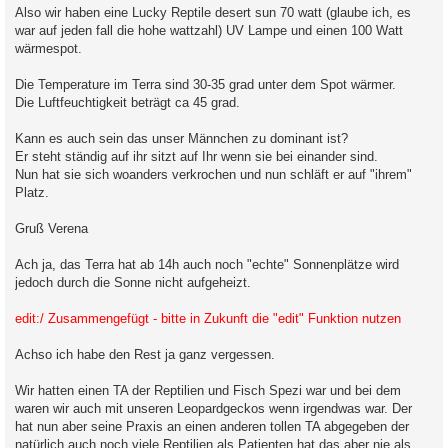
a
Also wir haben eine Lucky Reptile desert sun 70 watt (glaube ich, es
g
war auf jeden fall die hohe wattzahl) UV Lampe und einen 100 Watt
wärmespot.
Die Temperature im Terra sind 30-35 grad unter dem Spot wärmer.
Die Luftfeuchtigkeit beträgt ca 45 grad.
Kann es auch sein das unser Männchen zu dominant ist?
Er steht ständig auf ihr sitzt auf Ihr wenn sie bei einander sind.
Nun hat sie sich woanders verkrochen und nun schläft er auf "ihrem"
Platz.
Gruß Verena
Ach ja, das Terra hat ab 14h auch noch "echte" Sonnenplätze wird
jedoch durch die Sonne nicht aufgeheizt.
edit:/ Zusammengefügt - bitte in Zukunft die "edit" Funktion nutzen
Achso ich habe den Rest ja ganz vergessen.
Wir hatten einen TA der Reptilien und Fisch Spezi war und bei dem
waren wir auch mit unseren Leopardgeckos wenn irgendwas war. Der
hat nun aber seine Praxis an einen anderen tollen TA abgegeben der
natürlich auch noch viele Reptilien als Patienten hat das aber nie als