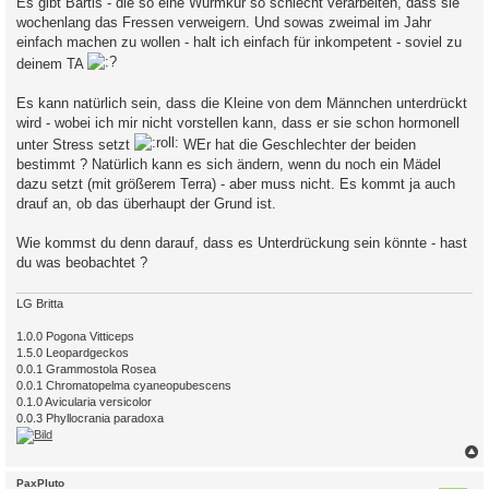
Es gibt Bartis - die so eine Wurmkur so schlecht verarbeiten, dass sie
wochenlang das Fressen verweigern. Und sowas zweimal im Jahr
einfach machen zu wollen - halt ich einfach für inkompetent - soviel zu
deinem TA
Es kann natürlich sein, dass die Kleine von dem Männchen unterdrückt
wird - wobei ich mir nicht vorstellen kann, dass er sie schon hormonell
unter Stress setzt
WEr hat die Geschlechter der beiden
bestimmt ? Natürlich kann es sich ändern, wenn du noch ein Mädel
dazu setzt (mit größerem Terra) - aber muss nicht. Es kommt ja auch
drauf an, ob das überhaupt der Grund ist.
Wie kommst du denn darauf, dass es Unterdrückung sein könnte - hast
du was beobachtet ?
LG Britta
1.0.0 Pogona Vitticeps
1.5.0 Leopardgeckos
0.0.1 Grammostola Rosea
0.0.1 Chromatopelma cyaneopubescens
0.1.0 Avicularia versicolor
0.0.3 Phyllocrania paradoxa
c
PaxPluto