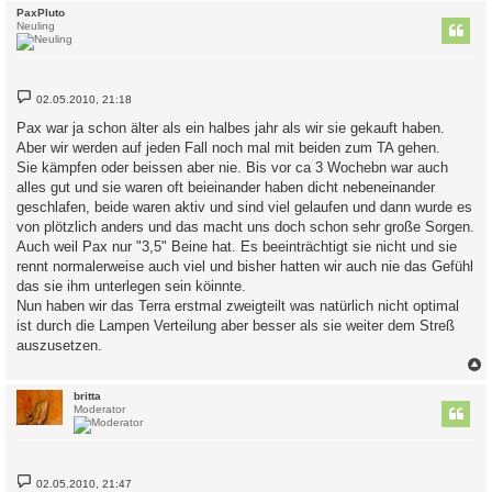
c
PaxPluto
Neuling
B
02.05.2010, 21:18
e
i
Pax war ja schon älter als ein halbes jahr als wir sie gekauft haben.
t
Aber wir werden auf jeden Fall noch mal mit beiden zum TA gehen.
r
a
Sie kämpfen oder beissen aber nie. Bis vor ca 3 Wochebn war auch
g
alles gut und sie waren oft beieinander haben dicht nebeneinander
geschlafen, beide waren aktiv und sind viel gelaufen und dann wurde es
von plötzlich anders und das macht uns doch schon sehr große Sorgen.
Auch weil Pax nur "3,5" Beine hat. Es beeinträchtigt sie nicht und sie
rennt normalerweise auch viel und bisher hatten wir auch nie das Gefühl
das sie ihm unterlegen sein köinnte.
Nun haben wir das Terra erstmal zweigteilt was natürlich nicht optimal
ist durch die Lampen Verteilung aber besser als sie weiter dem Streß
auszusetzen.
c
britta
Moderator
B
02.05.2010, 21:47
e