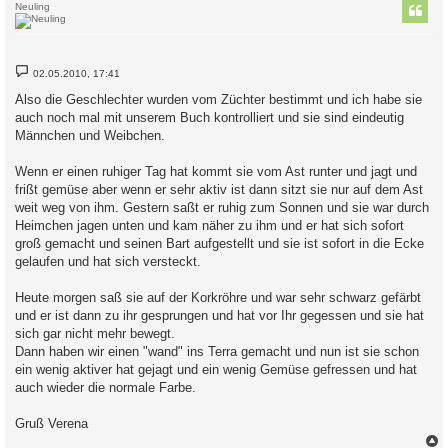
Neuling
B
02.05.2010, 17:41
e
i
Also die Geschlechter wurden vom Züchter bestimmt und ich habe sie
t
auch noch mal mit unserem Buch kontrolliert und sie sind eindeutig
r
a
Männchen und Weibchen.
g
Wenn er einen ruhiger Tag hat kommt sie vom Ast runter und jagt und
frißt gemüse aber wenn er sehr aktiv ist dann sitzt sie nur auf dem Ast
weit weg von ihm. Gestern saßt er ruhig zum Sonnen und sie war durch
Heimchen jagen unten und kam näher zu ihm und er hat sich sofort
groß gemacht und seinen Bart aufgestellt und sie ist sofort in die Ecke
gelaufen und hat sich versteckt.
Heute morgen saß sie auf der Korkröhre und war sehr schwarz gefärbt
und er ist dann zu ihr gesprungen und hat vor Ihr gegessen und sie hat
sich gar nicht mehr bewegt.
Dann haben wir einen "wand" ins Terra gemacht und nun ist sie schon
ein wenig aktiver hat gejagt und ein wenig Gemüse gefressen und hat
auch wieder die normale Farbe.
Gruß Verena