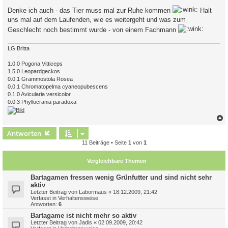
i
Denke ich auch - das Tier muss mal zur Ruhe kommen
Halt
t
r
uns mal auf dem Laufenden, wie es weitergeht und was zum
a
Geschlecht noch bestimmt wurde - von einem Fachmann
g
LG Britta
1.0.0 Pogona Vitticeps
1.5.0 Leopardgeckos
0.0.1 Grammostola Rosea
0.0.1 Chromatopelma cyaneopubescens
0.1.0 Avicularia versicolor
0.0.3 Phyllocrania paradoxa
c
Antworten
11 Beiträge • Seite
1
von
1
Vergleichbare Themen
Bartagamen fressen wenig Grünfutter und sind nicht sehr
aktiv
Letzter Beitrag von
Labormaus
«
18.12.2009, 21:42
Verfasst in
Verhaltensweise
Antworten:
6
Bartagame ist nicht mehr so aktiv
Letzter Beitrag von
Jadis
«
02.09.2009, 20:42