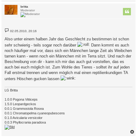
c
britta
Moderator
B
02.05.2010, 20:16
e
i
Also unter einem halben Jahr das Geschlecht zu bestimmen ist schon
t
r
sehr schwierig - teils sogar noch darüber
Dann kommt es auch
a
noch häufiger mal vor, dass sich ein Männchen lange Zeit als Weibchen
g
tarnen kann - wenn noch ein Männchen mit im Terra sitzt. Und nach der
Beschreibung von dir - kann ich mir das auch gut vorstellen, das es
auch bei euch möglich ist. Zum Wohle des Tieres - solltet ihr auf jeden
Fall erstmal trennen und wenn möglich mal einen reptilienkundigen TA
unters Höschen gucken lassen
LG Britta
1.0.0 Pogona Vitticeps
1.5.0 Leopardgeckos
0.0.1 Grammostola Rosea
0.0.1 Chromatopelma cyaneopubescens
0.1.0 Avicularia versicolor
0.0.3 Phyllocrania paradoxa