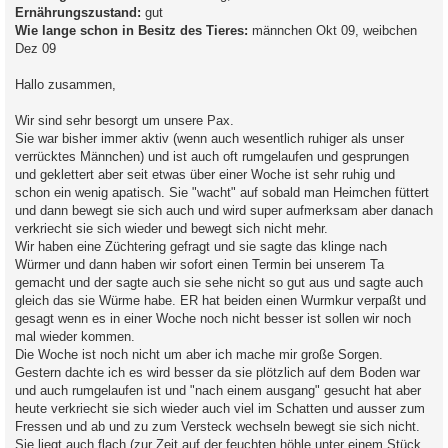
Ernährungszustand:
gut
Wie lange schon in Besitz des Tieres:
männchen Okt 09, weibchen
Dez 09
Hallo zusammen,
Wir sind sehr besorgt um unsere Pax.
Sie war bisher immer aktiv (wenn auch wesentlich ruhiger als unser
verrücktes Männchen) und ist auch oft rumgelaufen und gesprungen
und geklettert aber seit etwas über einer Woche ist sehr ruhig und
schon ein wenig apatisch. Sie "wacht" auf sobald man Heimchen füttert
und dann bewegt sie sich auch und wird super aufmerksam aber danach
verkriecht sie sich wieder und bewegt sich nicht mehr.
Wir haben eine Züchtering gefragt und sie sagte das klinge nach
Würmer und dann haben wir sofort einen Termin bei unserem Ta
gemacht und der sagte auch sie sehe nicht so gut aus und sagte auch
gleich das sie Würme habe. ER hat beiden einen Wurmkur verpaßt und
gesagt wenn es in einer Woche noch nicht besser ist sollen wir noch
mal wieder kommen.
Die Woche ist noch nicht um aber ich mache mir große Sorgen.
Gestern dachte ich es wird besser da sie plötzlich auf dem Boden war
und auch rumgelaufen ist und "nach einem ausgang" gesucht hat aber
heute verkriecht sie sich wieder auch viel im Schatten und ausser zum
Fressen und ab und zu zum Versteck wechseln bewegt sie sich nicht.
Sie liegt auch flach (zur Zeit auf der feuchten höhle unter einem Stück