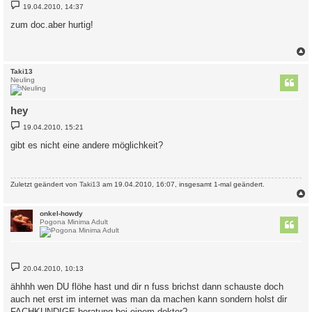
B
19.04.2010, 14:37
e
i
zum doc.aber hurtig!
t
r
a
g
c
Taki13
Neuling
hey
B
19.04.2010, 15:21
e
i
gibt es nicht eine andere möglichkeit?
t
r
a
g
Zuletzt geändert von
Taki13
am 19.04.2010, 16:07, insgesamt 1-mal geändert.
c
onkel-howdy
Pogona Minima Adult
B
20.04.2010, 10:13
e
i
ähhhh wen DU flöhe hast und dir n fuss brichst dann schauste doch
t
auch net erst im internet was man da machen kann sondern holst dir
r
a
FACHKUNDIGE beratung bei einem doktor?