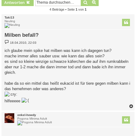
Suche
Erweiterte Suche
Antworten
4 Beiträge • Seite
1
von
1
Taki13
Neuling
Milben befall?
B
18.04.2010, 22:03
e
i
ich glaube mein spike hat milben was kann ich dagegen tun?
t
mache immer alles sauber usw. wie kann das alles sein?
r
a
es sind so kleine winzige schwarze käferchen die auf ihm rumkrabbeln
g
aber nur 1-2 mache die dann immer tod und dann bade ich ihn immer
gleich.
habe da so ein mittel das heißt eukacid ist für tiere gegen milben kann i
das hernehmen oder was anderes?
hilfeeeee
c
onkel-howdy
Pogona Minima Adult