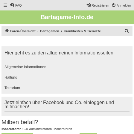
FAQ
Registrieren
Anmelden
Bartagame-Info.de
S
Foren-Übersicht
Bartagamen
Krankheiten & Tierärzte
u
c
Hier geht es zu den allgemeinen Informationsseiten
h
e
Allgemeine Informationen
Haltung
Terrarium
Jetzt einfach über Facebook und Co. einloggen und
mitmachen!
Milben befall?
Moderatoren:
Co-Administratoren
,
Moderatoren