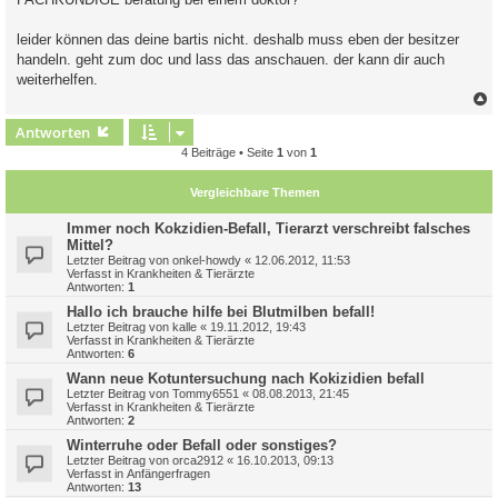
g
leider können das deine bartis nicht. deshalb muss eben der besitzer
handeln. geht zum doc und lass das anschauen. der kann dir auch
weiterhelfen.
c
Antworten
4 Beiträge • Seite
1
von
1
Vergleichbare Themen
Immer noch Kokzidien-Befall, Tierarzt verschreibt falsches
Mittel?
Letzter Beitrag von
onkel-howdy
«
12.06.2012, 11:53
Verfasst in
Krankheiten & Tierärzte
Antworten:
1
Hallo ich brauche hilfe bei Blutmilben befall!
Letzter Beitrag von
kalle
«
19.11.2012, 19:43
Verfasst in
Krankheiten & Tierärzte
Antworten:
6
Wann neue Kotuntersuchung nach Kokizidien befall
Letzter Beitrag von
Tommy6551
«
08.08.2013, 21:45
Verfasst in
Krankheiten & Tierärzte
Antworten:
2
Winterruhe oder Befall oder sonstiges?
Letzter Beitrag von
orca2912
«
16.10.2013, 09:13
Verfasst in
Anfängerfragen
Antworten:
13