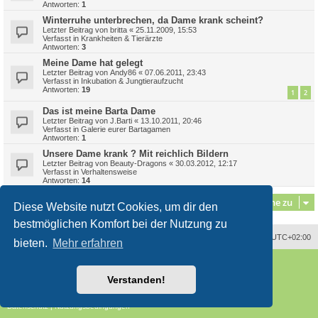
Antworten:
1
Winterruhe unterbrechen, da Dame krank scheint?
Letzter Beitrag von
britta
«
25.11.2009, 15:53
Verfasst in
Krankheiten & Tierärzte
Antworten:
3
Meine Dame hat gelegt
Letzter Beitrag von
Andy86
«
07.06.2011, 23:43
Verfasst in
Inkubation & Jungtieraufzucht
Antworten:
19
1
2
Das ist meine Barta Dame
Letzter Beitrag von
J.Barti
«
13.10.2011, 20:46
Verfasst in
Galerie eurer Bartagamen
Antworten:
1
Unsere Dame krank ? Mit reichlich Bildern
Letzter Beitrag von
Beauty-Dragons
«
30.03.2012, 12:17
Verfasst in
Verhaltensweise
Antworten:
14
Gehe zu
Diese Website nutzt Cookies, um dir den
bestmöglichen Komfort bei der Nutzung zu
Alle Zeiten sind
UTC+02:00
bieten.
Mehr erfahren
Powered by
phpBB
® Forum Software © phpBB Limited
Deutsche Übersetzung durch
phpBB.de
Verstanden!
Style
proflat
von ©
Mazeltof
2017
phpBB SiteMaker
Datenschutz
|
Nutzungsbedingungen