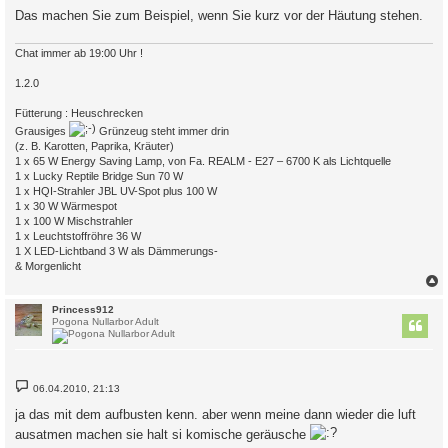
Das machen Sie zum Beispiel, wenn Sie kurz vor der Häutung stehen.
Chat immer ab 19:00 Uhr !
1.2.0
Fütterung : Heuschrecken
Grausiges
Grünzeug steht immer drin
(z. B. Karotten, Paprika, Kräuter)
1 x 65 W Energy Saving Lamp, von Fa. REALM - E27 – 6700 K als Lichtquelle
1 x Lucky Reptile Bridge Sun 70 W
1 x HQI-Strahler JBL UV-Spot plus 100 W
1 x 30 W Wärmespot
1 x 100 W Mischstrahler
1 x Leuchtstoffröhre 36 W
1 X LED-Lichtband 3 W als Dämmerungs-
& Morgenlicht
c
Princess912
Pogona Nullarbor Adult
B
06.04.2010, 21:13
e
i
ja das mit dem aufbusten kenn. aber wenn meine dann wieder die luft
t
r
ausatmen machen sie halt si komische geräusche
a