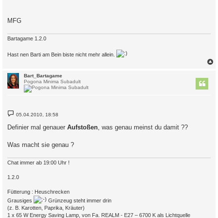
MFG
Bartagame 1.2.0
Hast nen Barti am Bein biste nicht mehr allein.
c
Bart_Bartagame
Pogona Minima Subadult
B
05.04.2010, 18:58
e
i
Definier mal genauer
Aufstoßen
, was genau meinst du damit ??
t
r
a
Was macht sie genau ?
g
Chat immer ab 19:00 Uhr !
1.2.0
Fütterung : Heuschrecken
Grausiges
Grünzeug steht immer drin
(z. B. Karotten, Paprika, Kräuter)
1 x 65 W Energy Saving Lamp, von Fa. REALM - E27 – 6700 K als Lichtquelle