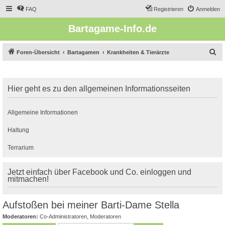
FAQ
Registrieren
Anmelden
Bartagame-Info.de
S
Foren-Übersicht
Bartagamen
Krankheiten & Tierärzte
u
c
Hier geht es zu den allgemeinen Informationsseiten
h
e
Allgemeine Informationen
Haltung
Terrarium
Jetzt einfach über Facebook und Co. einloggen und
mitmachen!
Aufstoßen bei meiner Barti-Dame Stella
Moderatoren:
Co-Administratoren
,
Moderatoren