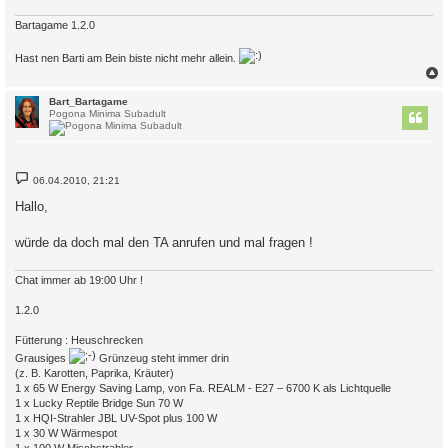
g
Bartagame 1.2.0
Hast nen Barti am Bein biste nicht mehr allein.
c
Bart_Bartagame
Pogona Minima Subadult
B
06.04.2010, 21:21
e
i
Hallo,
t
r
a
würde da doch mal den TA anrufen und mal fragen !
g
Chat immer ab 19:00 Uhr !
1.2.0
Fütterung : Heuschrecken
Grausiges
Grünzeug steht immer drin
(z. B. Karotten, Paprika, Kräuter)
1 x 65 W Energy Saving Lamp, von Fa. REALM - E27 – 6700 K als Lichtquelle
1 x Lucky Reptile Bridge Sun 70 W
1 x HQI-Strahler JBL UV-Spot plus 100 W
1 x 30 W Wärmespot