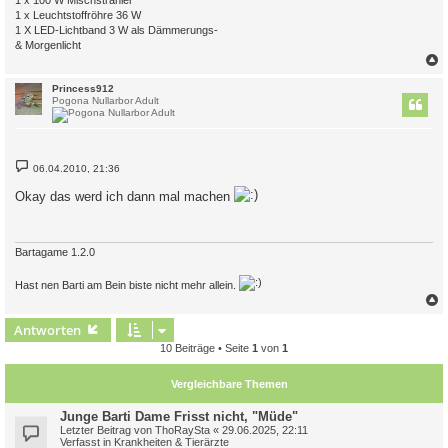
1 x 100 W Mischstrahler
1 x Leuchtstoffröhre 36 W
1 X LED-Lichtband 3 W als Dämmerungs-
& Morgenlicht
c
Princess912
Pogona Nullarbor Adult
B
06.04.2010, 21:36
e
i
Okay das werd ich dann mal machen
t
r
a
g
Bartagame 1.2.0
Hast nen Barti am Bein biste nicht mehr allein.
c
Antworten
10 Beiträge • Seite
1
von
1
Vergleichbare Themen
Junge Barti Dame Frisst nicht, "Müde"
Letzter Beitrag von
ThoRaySta
«
29.06.2025, 22:11
Verfasst in
Krankheiten & Tierärzte