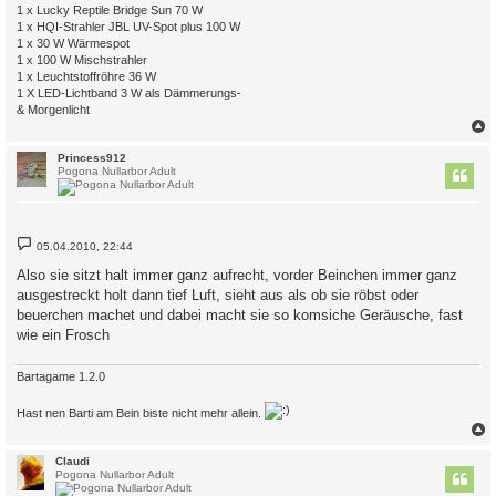
1 x Lucky Reptile Bridge Sun 70 W
1 x HQI-Strahler JBL UV-Spot plus 100 W
1 x 30 W Wärmespot
1 x 100 W Mischstrahler
1 x Leuchtstoffröhre 36 W
1 X LED-Lichtband 3 W als Dämmerungs-
& Morgenlicht
c
Princess912
Pogona Nullarbor Adult
B
05.04.2010, 22:44
e
i
Also sie sitzt halt immer ganz aufrecht, vorder Beinchen immer ganz
t
ausgestreckt holt dann tief Luft, sieht aus als ob sie röbst oder
r
a
beuerchen machet und dabei macht sie so komsiche Geräusche, fast
g
wie ein Frosch
Bartagame 1.2.0
Hast nen Barti am Bein biste nicht mehr allein.
c
Claudi
Pogona Nullarbor Adult