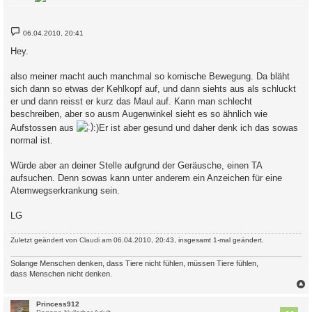
B
06.04.2010, 20:41
e
i
Hey.
t
r
a
also meiner macht auch manchmal so komische Bewegung. Da bläht
g
sich dann so etwas der Kehlkopf auf, und dann siehts aus als schluckt
er und dann reisst er kurz das Maul auf. Kann man schlecht
beschreiben, aber so ausm Augenwinkel sieht es so ähnlich wie
Aufstossen aus
:)Er ist aber gesund und daher denk ich das sowas
normal ist.
Würde aber an deiner Stelle aufgrund der Geräusche, einen TA
aufsuchen. Denn sowas kann unter anderem ein Anzeichen für eine
Atemwegserkrankung sein.
LG
Zuletzt geändert von
Claudi
am 06.04.2010, 20:43, insgesamt 1-mal geändert.
Solange Menschen denken, dass Tiere nicht fühlen, müssen Tiere fühlen,
dass Menschen nicht denken.
c
Princess912