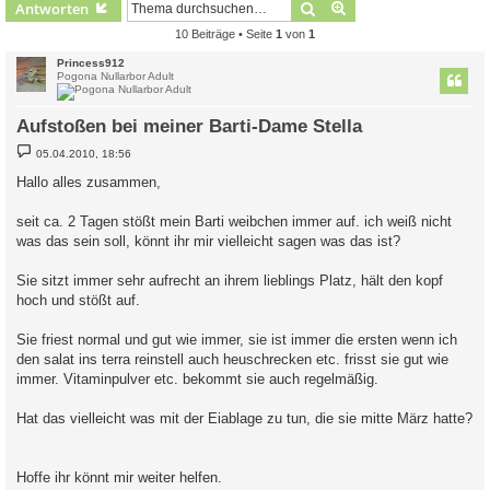
Suche
Erweiterte Suche
Antworten
10 Beiträge • Seite
1
von
1
Princess912
Pogona Nullarbor Adult
Aufstoßen bei meiner Barti-Dame Stella
B
05.04.2010, 18:56
e
i
Hallo alles zusammen,
t
r
a
seit ca. 2 Tagen stößt mein Barti weibchen immer auf. ich weiß nicht
g
was das sein soll, könnt ihr mir vielleicht sagen was das ist?
Sie sitzt immer sehr aufrecht an ihrem lieblings Platz, hält den kopf
hoch und stößt auf.
Sie friest normal und gut wie immer, sie ist immer die ersten wenn ich
den salat ins terra reinstell auch heuschrecken etc. frisst sie gut wie
immer. Vitaminpulver etc. bekommt sie auch regelmäßig.
Hat das vielleicht was mit der Eiablage zu tun, die sie mitte März hatte?
Hoffe ihr könnt mir weiter helfen.