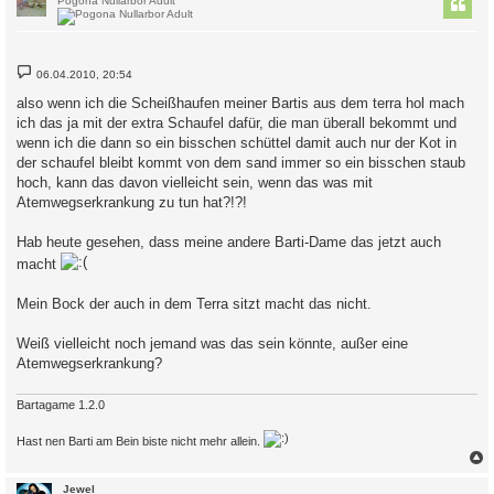
Pogona Nullarbor Adult
B
06.04.2010, 20:54
e
i
also wenn ich die Scheißhaufen meiner Bartis aus dem terra hol mach
t
ich das ja mit der extra Schaufel dafür, die man überall bekommt und
r
a
wenn ich die dann so ein bisschen schüttel damit auch nur der Kot in
g
der schaufel bleibt kommt von dem sand immer so ein bisschen staub
hoch, kann das davon vielleicht sein, wenn das was mit
Atemwegserkrankung zu tun hat?!?!
Hab heute gesehen, dass meine andere Barti-Dame das jetzt auch
macht
Mein Bock der auch in dem Terra sitzt macht das nicht.
Weiß vielleicht noch jemand was das sein könnte, außer eine
Atemwegserkrankung?
Bartagame 1.2.0
Hast nen Barti am Bein biste nicht mehr allein.
c
Jewel