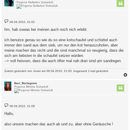
Pogona Nullarbor Subadult
B
06.04.2010, 21:02
e
i
hm, hab sowas bei meinen auch noch nich erlebt.
t
r
a
ich benutze genau so wie du so eine kotschaufel und schüttel auch
g
immer den sand aus dem sieb, um nur den kot herauszuholen, aber
meine machen das nicht und die sind manchmal so neugierig, dass die
sich am liebsten in die schaufel setzen würden.
--> soll heissen, dass die auch öfter mal nah dran sind am sandregen.
Zuletzt geändert von
Jewel
am 06.04.2010, 21:03, insgesamt 1-mal geändert.
c
Bart_Bartagame
Pogona Minima Subadult
B
06.04.2010, 21:09
e
i
Hallo,
t
r
a
also unsere machen das auch ab und zu, aber ohne Geräusche !
g