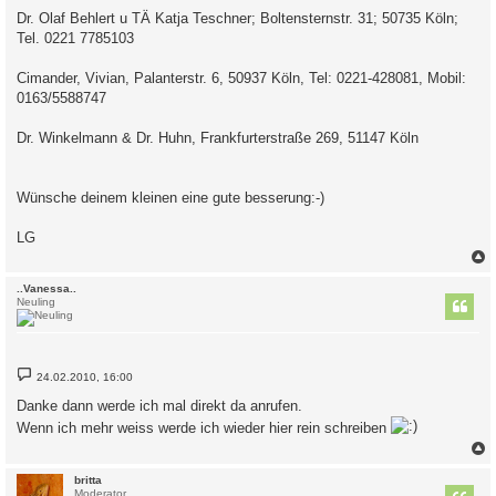
Dr. Olaf Behlert u TÄ Katja Teschner; Boltensternstr. 31; 50735 Köln;
Tel. 0221 7785103
Cimander, Vivian, Palanterstr. 6, 50937 Köln, Tel: 0221-428081, Mobil:
0163/5588747
Dr. Winkelmann & Dr. Huhn, Frankfurterstraße 269, 51147 Köln
Wünsche deinem kleinen eine gute besserung:-)
LG
c
..Vanessa..
Neuling
B
24.02.2010, 16:00
e
i
Danke dann werde ich mal direkt da anrufen.
t
r
Wenn ich mehr weiss werde ich wieder hier rein schreiben
a
g
c
britta
Moderator