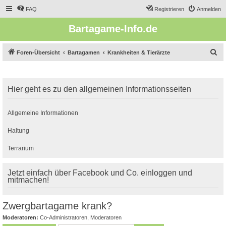
FAQ
Registrieren
Anmelden
Bartagame-Info.de
S
Foren-Übersicht
Bartagamen
Krankheiten & Tierärzte
u
c
Hier geht es zu den allgemeinen Informationsseiten
h
e
Allgemeine Informationen
Haltung
Terrarium
Jetzt einfach über Facebook und Co. einloggen und
mitmachen!
Zwergbartagame krank?
Moderatoren:
Co-Administratoren
,
Moderatoren