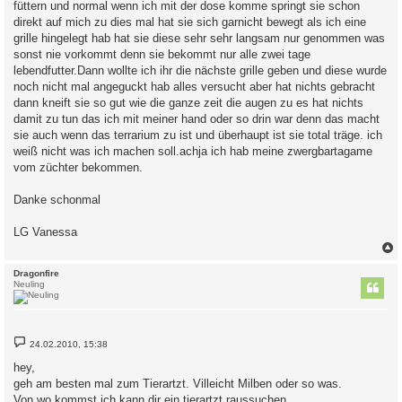
füttern und normal wenn ich mit der dose komme springt sie schon
direkt auf mich zu dies mal hat sie sich garnicht bewegt als ich eine
grille hingelegt hab hat sie diese sehr sehr langsam nur genommen was
sonst nie vorkommt denn sie bekommt nur alle zwei tage
lebendfutter.Dann wollte ich ihr die nächste grille geben und diese wurde
noch nicht mal angeguckt hab alles versucht aber hat nichts gebracht
dann kneift sie so gut wie die ganze zeit die augen zu es hat nichts
damit zu tun das ich mit meiner hand oder so drin war denn das macht
sie auch wenn das terrarium zu ist und überhaupt ist sie total träge. ich
weiß nicht was ich machen soll.achja ich hab meine zwergbartagame
vom züchter bekommen.
Danke schonmal
LG Vanessa
c
Dragonfire
Neuling
B
24.02.2010, 15:38
e
i
hey,
t
geh am besten mal zum Tierartzt. Villeicht Milben oder so was.
r
a
Von wo kommst ich kann dir ein tierartzt raussuchen.