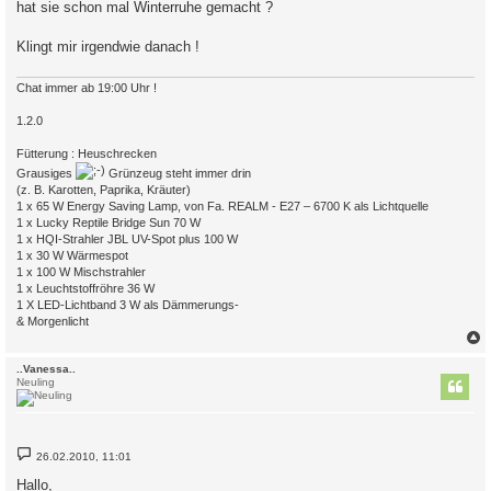
hat sie schon mal Winterruhe gemacht ?
g
Klingt mir irgendwie danach !
Chat immer ab 19:00 Uhr !
1.2.0
Fütterung : Heuschrecken
Grausiges
Grünzeug steht immer drin
(z. B. Karotten, Paprika, Kräuter)
1 x 65 W Energy Saving Lamp, von Fa. REALM - E27 – 6700 K als Lichtquelle
1 x Lucky Reptile Bridge Sun 70 W
1 x HQI-Strahler JBL UV-Spot plus 100 W
1 x 30 W Wärmespot
1 x 100 W Mischstrahler
1 x Leuchtstoffröhre 36 W
1 X LED-Lichtband 3 W als Dämmerungs-
& Morgenlicht
c
..Vanessa..
Neuling
B
26.02.2010, 11:01
e
i
Hallo,
t