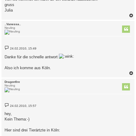
g
gruss
Julia
c
..Vanessa..
Neuling
B
24.02.2010, 15:49
e
i
Danke für die schnelle antwort
t
r
a
Also ich komme aus Köln.
g
c
Dragonfire
Neuling
B
24.02.2010, 15:57
e
i
hey,
t
Kein Thema:-)
r
a
g
Hier sind drei Tierärtzte in Köln: