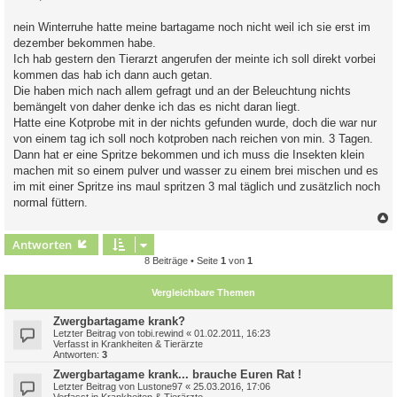
r
a
nein Winterruhe hatte meine bartagame noch nicht weil ich sie erst im
g
dezember bekommen habe.
Ich hab gestern den Tierarzt angerufen der meinte ich soll direkt vorbei
kommen das hab ich dann auch getan.
Die haben mich nach allem gefragt und an der Beleuchtung nichts
bemängelt von daher denke ich das es nicht daran liegt.
Hatte eine Kotprobe mit in der nichts gefunden wurde, doch die war nur
von einem tag ich soll noch kotproben nach reichen von min. 3 Tagen.
Dann hat er eine Spritze bekommen und ich muss die Insekten klein
machen mit so einem pulver und wasser zu einem brei mischen und es
im mit einer Spritze ins maul spritzen 3 mal täglich und zusätzlich noch
normal füttern.
c
Antworten
8 Beiträge • Seite
1
von
1
Vergleichbare Themen
Zwergbartagame krank?
Letzter Beitrag von
tobi.rewind
«
01.02.2011, 16:23
Verfasst in
Krankheiten & Tierärzte
Antworten:
3
Zwergbartagame krank... brauche Euren Rat !
Letzter Beitrag von
Lustone97
«
25.03.2016, 17:06
Verfasst in
Krankheiten & Tierärzte