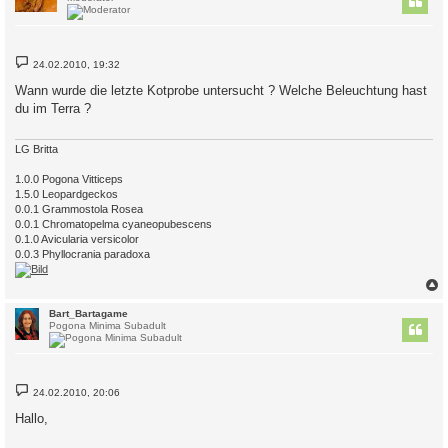
B
24.02.2010, 19:32
e
i
Wann wurde die letzte Kotprobe untersucht ? Welche Beleuchtung hast
t
du im Terra ?
r
a
g
LG Britta
1.0.0 Pogona Vitticeps
1.5.0 Leopardgeckos
0.0.1 Grammostola Rosea
0.0.1 Chromatopelma cyaneopubescens
0.1.0 Avicularia versicolor
0.0.3 Phyllocrania paradoxa
c
Bart_Bartagame
Pogona Minima Subadult
B
24.02.2010, 20:06
e
i
Hallo,
t
r
a