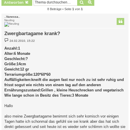
Suche
Erweiterte Suche
Antworten
8 Beiträge • Seite
1
von
1
..Vanessa..
Neuling
Zwergbartagame krank?
B
24.02.2010, 15:22
e
i
Anzahl:1
t
Alter:6 Monate
r
a
Geschlecht:?
g
Größe:14cm
Gewicht:12 gr
Terrariumgröße:120*60*60
Auffälligkeiten:kneift die augen fast nur noch zu ist sehr ruhig und
frisst sogut wie nichts von einem tag auf den anderen
Ernährungszustand:Grillen , kleine Heuschrecken und vegetarisch
Wie lange schon in Besitz des Tieres:3 Monate
Hallo
also meine Zwergbartagame benimmt sich sehr komisch vor einigen
Tagen hatte ich schonmal das gefühl sie sei krank aber das hat sich
direkt gebessert und seit heute ist es wieder sehr schlimm ich wollte sie