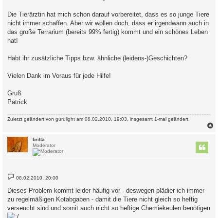
Die Tierärztin hat mich schon darauf vorbereitet, dass es so junge Tiere
nicht immer schaffen. Aber wir wollen doch, dass er irgendwann auch in
das große Terrarium (bereits 99% fertig) kommt und ein schönes Leben
hat!
Habt ihr zusätzliche Tipps bzw. ähnliche (leidens-)Geschichten?
Vielen Dank im Voraus für jede Hilfe!
Gruß
Patrick
Zuletzt geändert von
gurulight
am 08.02.2010, 19:03, insgesamt 1-mal geändert.
c
britta
Moderator
B
08.02.2010, 20:00
e
i
Dieses Problem kommt leider häufig vor - deswegen plädier ich immer
t
zu regelmäßigen Kotabgaben - damit die Tiere nicht gleich so heftig
r
a
verseucht sind und somit auch nicht so heftige Chemiekeulen benötigen
g