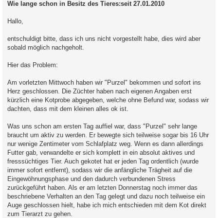
Wie lange schon in Besitz des Tieres:seit 27.01.2010
Hallo,
entschuldigt bitte, dass ich uns nicht vorgestellt habe, dies wird aber
sobald möglich nachgeholt.
Hier das Problem:
Am vorletzten Mittwoch haben wir "Purzel" bekommen und sofort ins
Herz geschlossen. Die Züchter haben nach eigenen Angaben erst
kürzlich eine Kotprobe abgegeben, welche ohne Befund war, sodass wir
dachten, dass mit dem kleinen alles ok ist.
Was uns schon am ersten Tag auffiel war, dass "Purzel" sehr lange
braucht um aktiv zu werden. Er bewegte sich teilweise sogar bis 16 Uhr
nur wenige Zentimeter vom Schlafplatz weg. Wenn es dann allerdings
Futter gab, verwandelte er sich komplett in ein absolut aktives und
fresssüchtiges Tier. Auch gekotet hat er jeden Tag ordentlich (wurde
immer sofort entfernt), sodass wir die anfängliche Trägheit auf die
Eingewöhnungsphase und den dadurch verbundenen Stress
zurückgeführt haben. Als er am letzten Donnerstag noch immer das
beschriebene Verhalten an den Tag gelegt und dazu noch teilweise ein
Auge geschlossen hielt, habe ich mich entschieden mit dem Kot direkt
zum Tierarzt zu gehen.