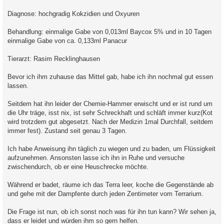
Diagnose: hochgradig Kokzidien und Oxyuren
Behandlung: einmalige Gabe von 0,013ml Baycox 5% und in 10 Tagen
einmalige Gabe von ca. 0,133ml Panacur
Tierarzt: Rasim Recklinghausen
Bevor ich ihm zuhause das Mittel gab, habe ich ihn nochmal gut essen
lassen.
Seitdem hat ihn leider der Chemie-Hammer erwischt und er ist rund um
die Uhr träge, isst nix, ist sehr Schreckhaft und schläft immer kurz(Kot
wird trotzdem gut abgesetzt. Nach der Medizin 1mal Durchfall, seitdem
immer fest). Zustand seit genau 3 Tagen.
Ich habe Anweisung ihn täglich zu wiegen und zu baden, um Flüssigkeit
aufzunehmen. Ansonsten lasse ich ihn in Ruhe und versuche
zwischendurch, ob er eine Heuschrecke möchte.
Während er badet, räume ich das Terra leer, koche die Gegenstände ab
und gehe mit der Dampfente durch jeden Zentimeter vom Terrarium.
Die Frage ist nun, ob ich sonst noch was für ihn tun kann? Wir sehen ja,
dass er leidet und würden ihm so gern helfen.