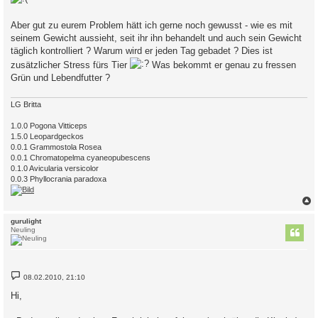
Aber gut zu eurem Problem hätt ich gerne noch gewusst - wie es mit
seinem Gewicht aussieht, seit ihr ihn behandelt und auch sein Gewicht
täglich kontrolliert ? Warum wird er jeden Tag gebadet ? Dies ist
zusätzlicher Stress fürs Tier
Was bekommt er genau zu fressen
Grün und Lebendfutter ?
LG Britta
1.0.0 Pogona Vitticeps
1.5.0 Leopardgeckos
0.0.1 Grammostola Rosea
0.0.1 Chromatopelma cyaneopubescens
0.1.0 Avicularia versicolor
0.0.3 Phyllocrania paradoxa
c
gurulight
Neuling
B
08.02.2010, 21:10
e
i
Hi,
t
r
a