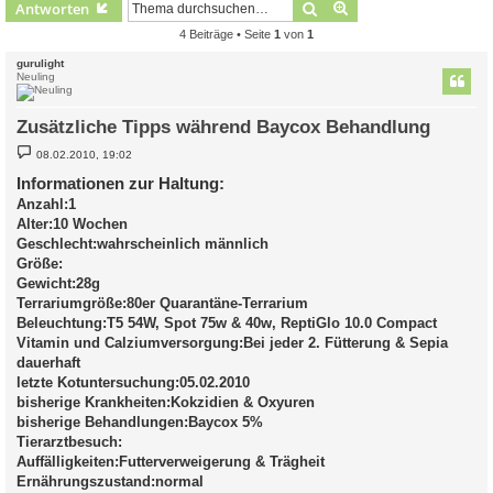
Suche
Erweiterte Suche
Antworten
4 Beiträge • Seite
1
von
1
gurulight
Neuling
Zusätzliche Tipps während Baycox Behandlung
B
08.02.2010, 19:02
e
i
Informationen zur Haltung:
t
Anzahl:1
r
a
Alter:10 Wochen
g
Geschlecht:wahrscheinlich männlich
Größe:
Gewicht:28g
Terrariumgröße:80er Quarantäne-Terrarium
Beleuchtung:T5 54W, Spot 75w & 40w, ReptiGlo 10.0 Compact
Vitamin und Calziumversorgung:Bei jeder 2. Fütterung & Sepia
dauerhaft
letzte Kotuntersuchung:05.02.2010
bisherige Krankheiten:Kokzidien & Oxyuren
bisherige Behandlungen:Baycox 5%
Tierarztbesuch:
Auffälligkeiten:Futterverweigerung & Trägheit
Ernährungszustand:normal