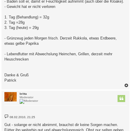
- Baden soll er, damit er Feuchtigkeit aufnimmt (auch über die Kloake).
g
- Gewicht hat er nicht verloren
1. Tag (Behandlung) = 32g
2. Tag =28g
3. Tag (heute) = 29g
- Grünzeug jeden Morgen frisch. Derzeit Rukkola, etwas Erdbeere,
etwas gelbe Paprika
- Lebendfutter mit Abwechslung Heimchen, Grillen, derzeit mehr
Heuschrecken
Danke & Gruß
Patrick
c
britta
Moderator
B
08.02.2010, 21:25
e
i
Gut - solange er nicht abnimmt, brauchst dir keine Sorgen machen.
t
Fütter ihn weiterhin gut und abwechslungsreich. Obst nur selten geben.
r