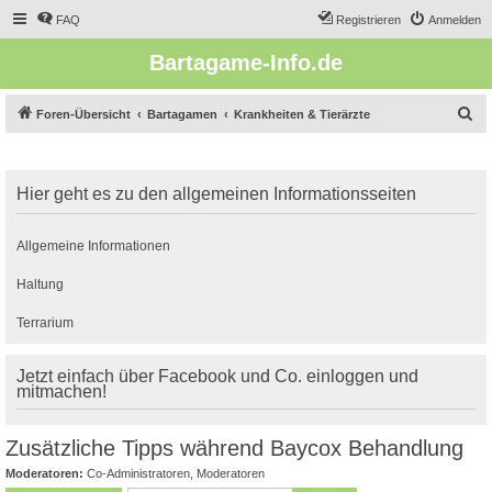
FAQ
Registrieren
Anmelden
Bartagame-Info.de
S
Foren-Übersicht
Bartagamen
Krankheiten & Tierärzte
u
c
Hier geht es zu den allgemeinen Informationsseiten
h
e
Allgemeine Informationen
Haltung
Terrarium
Jetzt einfach über Facebook und Co. einloggen und
mitmachen!
Zusätzliche Tipps während Baycox Behandlung
Moderatoren:
Co-Administratoren
,
Moderatoren