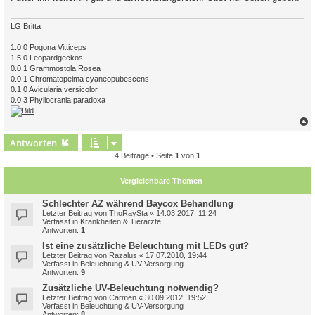
a
g
LG Britta
1.0.0 Pogona Vitticeps
1.5.0 Leopardgeckos
0.0.1 Grammostola Rosea
0.0.1 Chromatopelma cyaneopubescens
0.1.0 Avicularia versicolor
0.0.3 Phyllocrania paradoxa
c
Antworten
4 Beiträge • Seite
1
von
1
Vergleichbare Themen
Schlechter AZ während Baycox Behandlung
Letzter Beitrag von
ThoRaySta
«
14.03.2017, 11:24
Verfasst in
Krankheiten & Tierärzte
Antworten:
1
Ist eine zusätzliche Beleuchtung mit LEDs gut?
Letzter Beitrag von
Razalus
«
17.07.2010, 19:44
Verfasst in
Beleuchtung & UV-Versorgung
Antworten:
9
Zusätzliche UV-Beleuchtung notwendig?
Letzter Beitrag von
Carmen
«
30.09.2012, 19:52
Verfasst in
Beleuchtung & UV-Versorgung
Antworten:
8