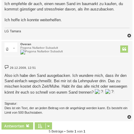
Ich empfehle dir auch, einen neuen Sand im baumarkt zu kaufen, du
kommst günstiger und stressfreier davon, als ihn auszubacken.
Ich hoffe ich konnte weiterhelfen.
LG Tamara
c
Overan
Pogona Nullarbor Subadult
B
29.12.2009, 12:51
e
i
Also ich habe den Sand ausgebacken. Ich wundere mich, dass ihr den
t
Sand einfach wegschmeißt. Bei mir ist da Lehmpulver drin. Das zu
r
a
mischen kostet doch Zeit/Mühe. Habt ihr das alle nicht oder weswegen
g
könnt ihr euch so schnell von eurem Sand trennen?
Signatur:
Dies ist ein Text, der an jeden Beitrag von dir angehängt werden kann. Es besteht ein
Limit von 500 Buchstaben.
c
Antworten
5 Beiträge • Seite
1
von
1