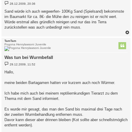
B
28.12.2009, 20:36
e
i
Sand würde ich auch wegwerfen- 100Kg Sand (Spielsand) bekommste
t
im Baumarkt für ca. 8€- die Mühe den zu reinigen ist er nicht wert.
r
a
Würde erstmal alles gründlich reinigen und nur das ins Terra
g
zurückstellen was auch unbedingt rein muss.
c
TamTam
Pogona Henrylawsoni Juvenile
Was tun bei Wurmbefall
B
29.12.2009, 11:52
e
i
Hallo,
t
r
a
meine beiden Bartagamen hatten vor kurzem auch noch Würmer.
g
Ich habe mich auch bei meinem reptiliernkundigen Tierarzt zu dem
Thema mit dem Sand informiert.
Es wurde mir gesagt, das man den Sand bis maximal drei Tage nach
der zweiten Wurmbehandlung entfernen muss.
Davor kann dieser aber drinnen bleiben (Kot sollte aber schnellstmöglich
entfernt werden).