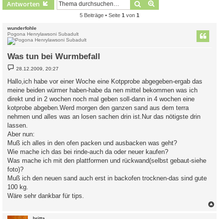
Suche
Erweiterte Suche
Antworten
5 Beiträge • Seite
1
von
1
wunderfohle
Pogona Henrylawsoni Subadult
Was tun bei Wurmbefall
B
28.12.2009, 20:27
e
i
Hallo,ich habe vor einer Woche eine Kotpprobe abgegeben-ergab das
t
meine beiden würmer haben-habe da nen mittel bekommen was ich
r
a
direkt und in 2 wochen noch mal geben soll-dann in 4 wochen eine
g
kotprobe abgeben.Werd morgen den ganzen sand aus dem terra
nehmen und alles was an losen sachen drin ist.Nur das nötigste drin
lassen.
Aber nun:
Muß ich alles in den ofen packen und ausbacken was geht?
Wie mache ich das bei rinde-auch da oder neuer kaufen?
Was mache ich mit den plattformen und rückwand(selbst gebaut-siehe
foto)?
Muß ich den neuen sand auch erst in backofen trocknen-das sind gute
100 kg.
Wäre sehr dankbar für tips.
c
britta