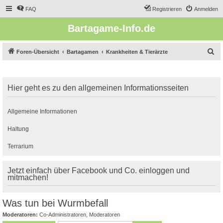
FAQ
Registrieren
Anmelden
Bartagame-Info.de
S
Foren-Übersicht
Bartagamen
Krankheiten & Tierärzte
u
c
Hier geht es zu den allgemeinen Informationsseiten
h
e
Allgemeine Informationen
Haltung
Terrarium
Jetzt einfach über Facebook und Co. einloggen und
mitmachen!
Was tun bei Wurmbefall
Moderatoren:
Co-Administratoren
,
Moderatoren