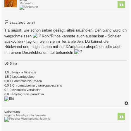
Moderator
B
28.12.2009, 20:34
e
i
Tja musst, wie schon selber gesagt, alles rausholen. Den Sand würd ich
t
r
wegschmeissen
Kork/Rinde kannste auch ausbacken - Schalen
a
auskochen - täglich, wenn sie im Terra bleiben. Du kannst die
g
Rückwand und Liegeflächen mit ner DAmpfente absprühen oder auch
mit einem Desinfektionsmittel behandeln
LG Britta
1.0.0 Pogona Vitticeps
1.5.0 Leopardgeckos
0.0.1 Grammostola Rosea
0.0.1 Chromatopelma cyaneopubescens
0.1.0 Avicularia versicolor
0.0.3 Phyllocrania paradoxa
c
Labormaus
Pogona Microlepidota Juvenile