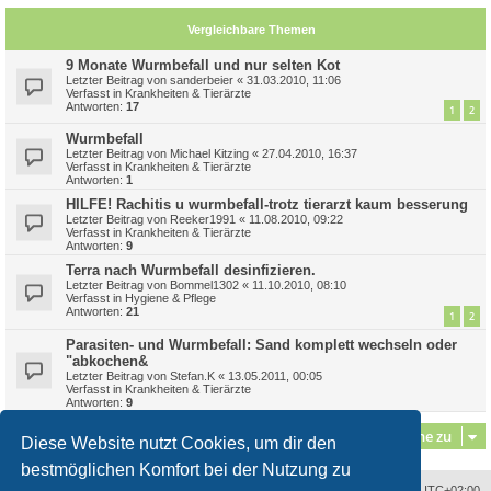
Vergleichbare Themen
9 Monate Wurmbefall und nur selten Kot
Letzter Beitrag von
sanderbeier
«
31.03.2010, 11:06
Verfasst in
Krankheiten & Tierärzte
Antworten:
17
1
2
Wurmbefall
Letzter Beitrag von
Michael Kitzing
«
27.04.2010, 16:37
Verfasst in
Krankheiten & Tierärzte
Antworten:
1
HILFE! Rachitis u wurmbefall-trotz tierarzt kaum besserung
Letzter Beitrag von
Reeker1991
«
11.08.2010, 09:22
Verfasst in
Krankheiten & Tierärzte
Antworten:
9
Terra nach Wurmbefall desinfizieren.
Letzter Beitrag von
Bommel1302
«
11.10.2010, 08:10
Verfasst in
Hygiene & Pflege
Antworten:
21
1
2
Parasiten- und Wurmbefall: Sand komplett wechseln oder
"abkochen&
Letzter Beitrag von
Stefan.K
«
13.05.2011, 00:05
Verfasst in
Krankheiten & Tierärzte
Antworten:
9
Gehe zu
Diese Website nutzt Cookies, um dir den
bestmöglichen Komfort bei der Nutzung zu
Alle Zeiten sind
UTC+02:00