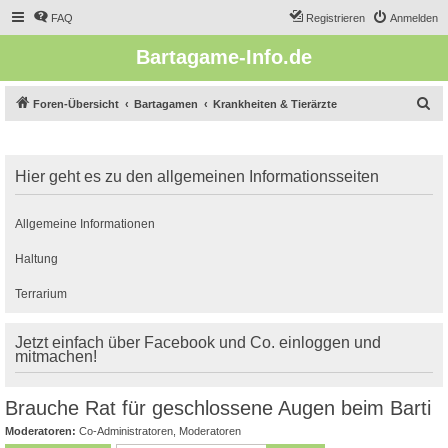
FAQ
Registrieren
Anmelden
Bartagame-Info.de
S
Foren-Übersicht
Bartagamen
Krankheiten & Tierärzte
u
c
Hier geht es zu den allgemeinen Informationsseiten
h
e
Allgemeine Informationen
Haltung
Terrarium
Jetzt einfach über Facebook und Co. einloggen und
mitmachen!
Brauche Rat für geschlossene Augen beim Barti
Moderatoren:
Co-Administratoren
,
Moderatoren