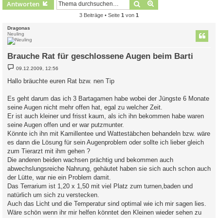
Suche
Erweiterte Suche
Antworten
3 Beiträge • Seite
1
von
1
Dragonas
Neuling
Brauche Rat für geschlossene Augen beim Barti
B
09.12.2009, 12:56
e
i
Hallo bräuchte euren Rat bzw. nen Tip
t
r
a
Es geht darum das ich 3 Bartagamen habe wobei der Jüngste 6 Monate
g
seine Augen nicht mehr offen hat, egal zu welcher Zeit.
Er ist auch kleiner und frisst kaum, als ich ihn bekommen habe waren
seine Augen offen und er war putzmunter.
Könnte ich ihn mit Kamillentee und Wattestäbchen behandeln bzw. wäre
es dann die Lösung für sein Augenproblem oder sollte ich lieber gleich
zum Tierarzt mit ihm gehen ?
Die anderen beiden wachsen prächtig und bekommen auch
abwechslungsreiche Nahrung, gehäutet haben sie sich auch schon auch
der Lütte, war nie ein Problem damit.
Das Terrarium ist 1,20 x 1,50 mit viel Platz zum turnen,baden und
natürlich um sich zu verstecken.
Auch das Licht und die Temperatur sind optimal wie ich mir sagen lies.
Wäre schön wenn ihr mir helfen könntet den Kleinen wieder sehen zu