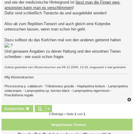
und wie der medizinische Hintergrund ist
lässt man die Finger weg-
ansonsten kann man es verschlimmern
!
Dafür sind schließlich Tierärzte da und ausgebildet worden!
Also ab zum Reptilien-Tierarzt und auch gleich eine Kotprobe
untersuchen lassen, wenn man schon hin geht.
Dazu solltest du das Kerlchen mal von den anderen getrennt halten
Und genauere Angaben zu deiner Haltung und den einzelnen Tieren
schreiben - wie susiii schon fragte.
Zuletzt geändert von
Wüstendrachen
am 09.12.2009, 13:16, insgesamt 1-mal geändert.
Mfg Wüstendrachen
Phrynosoma p. calidiarum - Tribolonotus gracilis - Haplopelma lividum - Lampropelma
violaceopes - Lampropelma sp. borneo black - Lampropelma nigerrimum -
Poecilotheria regalis
c
Antworten
3 Beiträge • Seite
1
von
1
Vergleichbare Themen