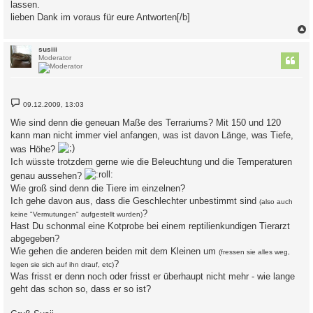
lassen.
lieben Dank im voraus für eure Antworten[/b]
c
susiii
Moderator
B
09.12.2009, 13:03
e
i
Wie sind denn die geneuan Maße des Terrariums? Mit 150 und 120
t
kann man nicht immer viel anfangen, was ist davon Länge, was Tiefe,
r
a
was Höhe?
g
Ich wüsste trotzdem gerne wie die Beleuchtung und die Temperaturen
genau aussehen?
Wie groß sind denn die Tiere im einzelnen?
Ich gehe davon aus, dass die Geschlechter unbestimmt sind
(also auch
?
keine "Vermutungen" aufgestellt wurden)
Hast Du schonmal eine Kotprobe bei einem reptilienkundigen Tierarzt
abgegeben?
Wie gehen die anderen beiden mit dem Kleinen um
(fressen sie alles weg,
?
legen sie sich auf ihn drauf, etc)
Was frisst er denn noch oder frisst er überhaupt nicht mehr - wie lange
geht das schon so, dass er so ist?