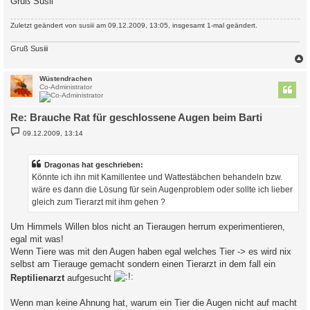
Gruß Susii
Zuletzt geändert von
susiii
am 09.12.2009, 13:05, insgesamt 1-mal geändert.
Gruß Susiii
c
Wüstendrachen
Co-Administrator
Re: Brauche Rat für geschlossene Augen beim Barti
B
09.12.2009, 13:14
e
i
t
r
Dragonas hat geschrieben:
a
Könnte ich ihn mit Kamillentee und Wattestäbchen behandeln bzw.
g
wäre es dann die Lösung für sein Augenproblem oder sollte ich lieber
gleich zum Tierarzt mit ihm gehen ?
Um Himmels Willen blos nicht an Tieraugen herrum experimentieren,
egal mit was!
Wenn Tiere was mit den Augen haben egal welches Tier -> es wird nix
selbst am Tierauge gemacht sondern einen Tierarzt in dem fall ein
Reptilienarzt
aufgesucht
Wenn man keine Ahnung hat, warum ein Tier die Augen nicht auf macht