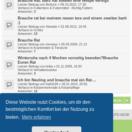
Brauche Rat: Barti hat soeben eine Wespe vertilgt!
Letzter Beitrag von
BeSuck
«
08.10.2010, 17:30
Verfasst in
Futtiertiere & Futtermittel - Richtig Füttern
Antworten:
3
Brauche rat bei meinem neuen tera und einem zweiten barti
:)
Letzter Beitrag von
Xineobe
«
01.08.2012, 19:45
Verfasst in
Größe
Antworten:
13
Brauche Rat
Letzter Beitrag von
slxmaus
«
05.09.2009, 21:13
Verfasst in
Krankheiten & Tierärzte
Antworten:
7
Winterruhe nach 4 Wochen vorzeitig beenden?Brauche
Euren Rat
Letzter Beitrag von
britta
«
01.11.2009, 18:30
Verfasst in
Verhaltensweise
Antworten:
3
Ich bin Neuling und brauche mal ein Rat....
Letzter Beitrag von
Kathi199
«
26.01.2010, 20:55
Verfasst in
Körpermerkmale & Körperpflege
Antworten:
12
Gehe zu
Diese Website nutzt Cookies, um dir den
bestmöglichen Komfort bei der Nutzung zu
Alle Zeiten sind
UTC+02:00
bieten.
Mehr erfahren
Powered by
phpBB
® Forum Software © phpBB Limited
Deutsche Übersetzung durch
phpBB.de