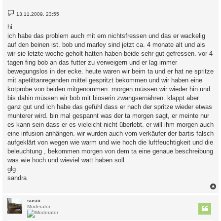
B
13.11.2009, 23:55
e
i
hi
t
ich habe das problem auch mit em nichtsfressen und das er wackelig
r
a
auf den beinen ist. bob und marley sind jetzt ca. 4 monate alt und als
g
wir sie letzte woche geholt hatten haben beide sehr gut gefressen. vor 4
tagen fing bob an das futter zu verweigern und er lag immer
bewegungslos in der ecke. heute waren wir beim ta und er hat ne spritze
mit apetittanregenden mittel gespritzt bekommen und wir haben eine
kotprobe von beiden mitgenommen. morgen müssen wir wieder hin und
bis dahin müssen wir bob mit bioserin zwangsernähren. klappt aber
ganz gut und ich habe das gefühl dass er nach der spritze wieder etwas
munterer wird. bin mal gespannt was der ta morgen sagt, er meinte nur
es kann sein dass er es vieleicht nicht überlebt. er will ihm morgen auch
eine infusion anhängen. wir wurden auch vom verkäufer der bartis falsch
aufgeklärt von wegen wie warm und wie hoch die luftfeuchtigkeit und die
beleuchtung , bekommen morgen von dem ta eine genaue beschreibung
was wie hoch und wieviel watt haben soll.
glg
sandra
c
susiii
Moderator