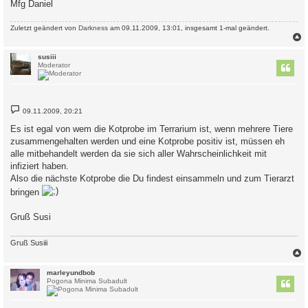
Mfg Daniel
Zuletzt geändert von
Darkness
am 09.11.2009, 13:01, insgesamt 1-mal geändert.
c
susiii
Moderator
B
09.11.2009, 20:21
e
i
Es ist egal von wem die Kotprobe im Terrarium ist, wenn mehrere Tiere
t
zusammengehalten werden und eine Kotprobe positiv ist, müssen eh
r
a
alle mitbehandelt werden da sie sich aller Wahrscheinlichkeit mit
g
infiziert haben.
Also die nächste Kotprobe die Du findest einsammeln und zum Tierarzt
bringen
Gruß Susi
Gruß Susiii
c
marleyundbob
Pogona Minima Subadult