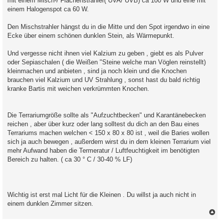
mit einem Misch-/ Flachenstrahler( UVA/ UVB) ca 100 W und eine mit
einem Halogenspot ca 60 W.
Den Mischstrahler hängst du in die Mitte und den Spot irgendwo in eine
Ecke über einem schönen dunklen Stein, als Wärmepunkt.
Und vergesse nicht ihnen viel Kalzium zu geben , giebt es als Pulver
oder Sepiaschalen ( die Weißen "Steine welche man Vöglen reinstellt)
kleinmachen und anbieten , sind ja noch klein und die Knochen
brauchen viel Kalzium und UV Strahlung , sonst hast du bald richtig
kranke Bartis mit weichen verkrümmten Knochen.
Die Terrariumgröße sollte als "Aufzuchtbecken" und Karantänebecken
reichen , aber über kurz oder lang solltest du dich an den Bau eines
Terrariums machen welchen < 150 x 80 x 80 ist , weil die Baries wollen
sich ja auch bewegen , außerdem wirst du in dem kleinen Terrarium viel
mehr Aufwand haben die Termeratur / Luftfeuchtigkeit im benötigten
Bereich zu halten. ( ca 30 ° C / 30-40 % LF)
Wichtig ist erst mal Licht für die Kleinen . Du willst ja auch nicht in
einem dunklen Zimmer sitzen.