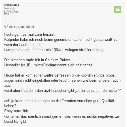
c
NoneName
Neuling
B
09.11.2009, 08:23
e
i
heute geht es mal zum tierarzt.
t
Kotprobe habe ich noch keine genommen da ich nicht genau weiß von
r
a
wem der haufen den ist.
g
Lampe habe ich mir jetzt ein 100wat Halogen strahler besorgt.
Die himchen tupfe ich in Calzium Pulver.
Hersteller ist JBL mircoCalcium nennt sich das ganze.
Heute hat er komischer weiße gefressen ohne koordinierungs probs.
augen sind nicht eingefallen oder feucht. sehen wie beim anderen auch
aus.
werd aber trotzdem den arzt besuchen gibt ja hier einen um der ecke ^^
ach ja kann mir einer sagen ob die Terrarien von ebay gute Qualität
haben?
Ebay terra link
wollte mir das nämlich sonst gerne holen wenn es nichts negatives zu
berichten gibt.