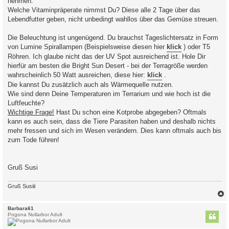
nehmen.
Welche Vitaminpräperate nimmst Du? Diese alle 2 Tage über das
Lebendfutter geben, nicht unbedingt wahllos über das Gemüse streuen.
Die Beleuchtung ist ungenügend. Du brauchst Tageslichtersatz in Form
von Lumine Spirallampen (Beispielsweise diesen hier
klick
) oder T5
Röhren. Ich glaube nicht das der UV Spot ausreichend ist. Hole Dir
hierfür am besten die Bright Sun Desert - bei der Terragröße werden
wahrscheinlich 50 Watt ausreichen, diese hier:
klick
.
Die kannst Du zusätzlich auch als Wärmequelle nutzen.
Wie sind denn Deine Temperaturen im Terrarium und wie hoch ist die
Luftfeuchte?
Wichtige Frage!
Hast Du schon eine Kotprobe abgegeben? Oftmals
kann es auch sein, dass die Tiere Parasiten haben und deshalb nichts
mehr fressen und sich im Wesen verändern. Dies kann oftmals auch bis
zum Tode führen!
Gruß Susi
Gruß Susiii
c
Barbara61
Pogona Nullarbor Adult