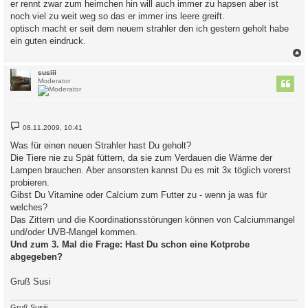
er rennt zwar zum heimchen hin will auch immer zu hapsen aber ist
noch viel zu weit weg so das er immer ins leere greift.
optisch macht er seit dem neuem strahler den ich gestern geholt habe
ein guten eindruck.
c
susiii
Moderator
B
08.11.2009, 10:41
e
i
Was für einen neuen Strahler hast Du geholt?
t
Die Tiere nie zu Spät füttern, da sie zum Verdauen die Wärme der
r
a
Lampen brauchen. Aber ansonsten kannst Du es mit 3x töglich vorerst
g
probieren.
Gibst Du Vitamine oder Calcium zum Futter zu - wenn ja was für
welches?
Das Zittern und die Koordinationsstörungen können von Calciummangel
und/oder UVB-Mangel kommen.
Und zum 3. Mal die Frage: Hast Du schon eine Kotprobe
abgegeben?
Gruß Susi
Gruß Susiii