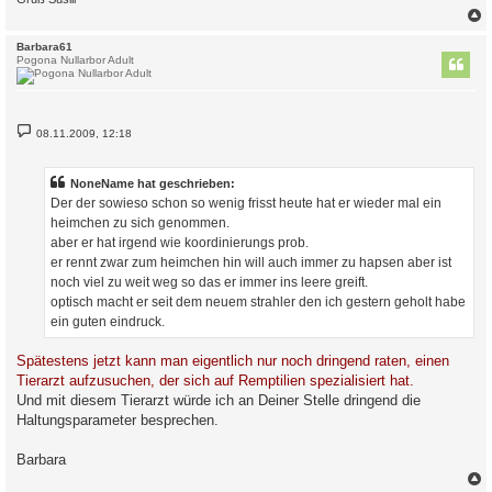
c
Barbara61
Pogona Nullarbor Adult
B
08.11.2009, 12:18
e
i
t
r
NoneName hat geschrieben:
a
Der der sowieso schon so wenig frisst heute hat er wieder mal ein
g
heimchen zu sich genommen.
aber er hat irgend wie koordinierungs prob.
er rennt zwar zum heimchen hin will auch immer zu hapsen aber ist
noch viel zu weit weg so das er immer ins leere greift.
optisch macht er seit dem neuem strahler den ich gestern geholt habe
ein guten eindruck.
Spätestens jetzt kann man eigentlich nur noch dringend raten, einen
Tierarzt aufzusuchen, der sich auf Remptilien spezialisiert hat.
Und mit diesem Tierarzt würde ich an Deiner Stelle dringend die
Haltungsparameter besprechen.
Barbara