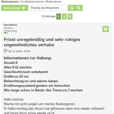
Moderatoren:
Co-Administratoren
,
Moderatoren
Suche
Erweiterte Suche
Antworten
1
2
Nächste
18 Beiträge
NoneName
Neuling
Frisst unregelmäßig und sehr ruhiges
ungewöhnliches verhalte
B
06.11.2009, 23:06
e
i
Informationen zur Haltung:
t
Anzahl:2
r
a
Alter:9-11 wochen
g
Geschlecht:noch unbekannt
Größe:ca 10 cm
Beleuchtung:uv und wärme lampe
Ernährungszustand:gestern ein heimchen
Wie lange schon in Besitz des Tieres:ca 3 wochen
Hallo erstmal.
Mache mir echt sorgen um meinen Bartergamen.
Er hatte montag das letzte mal gefressen dann erst wieder mittwoch
und heute frisst er/sie wieder nicht.