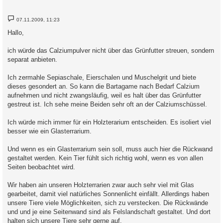
B
07.11.2009, 11:23
e
i
Hallo,
t
r
a
ich würde das Calziumpulver nicht über das Grünfutter streuen, sondern
g
separat anbieten.
Ich zermahle Sepiaschale, Eierschalen und Muschelgrit und biete
dieses gesondert an. So kann die Bartagame nach Bedarf Calzium
aufnehmen und nicht zwangsläufig, weil es halt über das Grünfutter
gestreut ist. Ich sehe meine Beiden sehr oft an der Calziumschüssel.
Ich würde mich immer für ein Holzterarium entscheiden. Es isoliert viel
besser wie ein Glasterrarium.
Und wenn es ein Glasterrarium sein soll, muss auch hier die Rückwand
gestaltet werden. Kein Tier fühlt sich richtig wohl, wenn es von allen
Seiten beobachtet wird.
Wir haben ain unseren Holzterrarien zwar auch sehr viel mit Glas
gearbeitet, damit viel natürliches Sonnenlicht einfällt. Allerdings haben
unsere Tiere viele Möglichkeiten, sich zu verstecken. Die Rückwände
und und je eine Seitenwand sind als Felslandschaft gestaltet. Und dort
halten sich unsere Tiere sehr gerne auf.