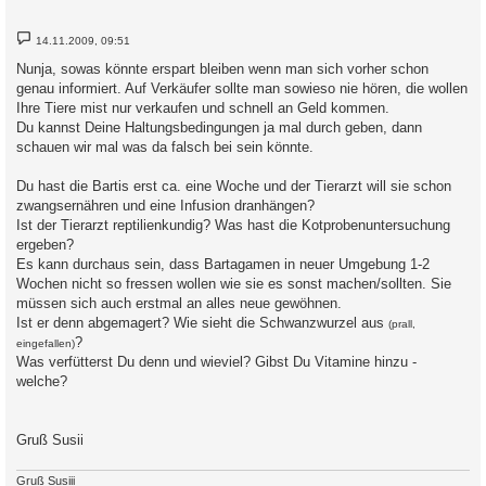
B
14.11.2009, 09:51
e
i
Nunja, sowas könnte erspart bleiben wenn man sich vorher schon
t
genau informiert. Auf Verkäufer sollte man sowieso nie hören, die wollen
r
a
Ihre Tiere mist nur verkaufen und schnell an Geld kommen.
g
Du kannst Deine Haltungsbedingungen ja mal durch geben, dann
schauen wir mal was da falsch bei sein könnte.
Du hast die Bartis erst ca. eine Woche und der Tierarzt will sie schon
zwangsernähren und eine Infusion dranhängen?
Ist der Tierarzt reptilienkundig? Was hast die Kotprobenuntersuchung
ergeben?
Es kann durchaus sein, dass Bartagamen in neuer Umgebung 1-2
Wochen nicht so fressen wollen wie sie es sonst machen/sollten. Sie
müssen sich auch erstmal an alles neue gewöhnen.
Ist er denn abgemagert? Wie sieht die Schwanzwurzel aus
(prall,
?
eingefallen)
Was verfütterst Du denn und wieviel? Gibst Du Vitamine hinzu -
welche?
Gruß Susii
Gruß Susiii