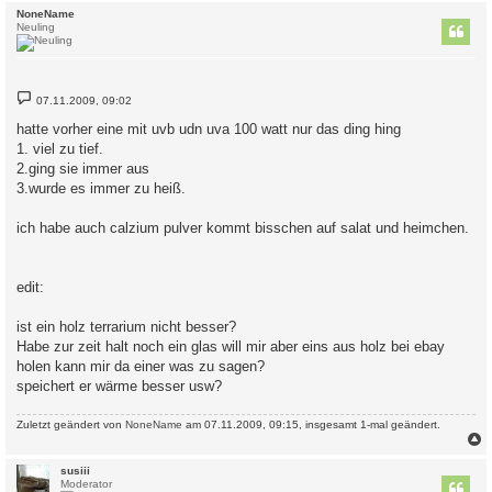
c
NoneName
Neuling
B
07.11.2009, 09:02
e
i
hatte vorher eine mit uvb udn uva 100 watt nur das ding hing
t
1. viel zu tief.
r
a
2.ging sie immer aus
g
3.wurde es immer zu heiß.
ich habe auch calzium pulver kommt bisschen auf salat und heimchen.
edit:
ist ein holz terrarium nicht besser?
Habe zur zeit halt noch ein glas will mir aber eins aus holz bei ebay
holen kann mir da einer was zu sagen?
speichert er wärme besser usw?
Zuletzt geändert von
NoneName
am 07.11.2009, 09:15, insgesamt 1-mal geändert.
c
susiii
Moderator