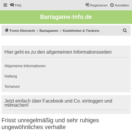
FAQ
Registrieren
Anmelden
Bartagame-Info.de
S
Foren-Übersicht
Bartagamen
Krankheiten & Tierärzte
u
c
Hier geht es zu den allgemeinen Informationsseiten
h
e
Allgemeine Informationen
Haltung
Terrarium
Jetzt einfach über Facebook und Co. einloggen und
mitmachen!
Frisst unregelmäßig und sehr ruhiges
ungewöhnliches verhalte