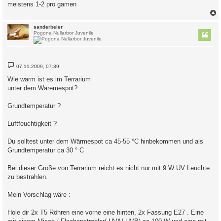
meistens 1-2 pro gamen
c
sanderbeier
Pogona Nullarbor Juvenile
B
07.11.2009, 07:39
e
i
Wie warm ist es im Terrarium
t
unter dem Wäremespot?
r
a
g
Grundtemperatur ?
Luftfeuchtigkeit ?
Du solltest unter dem Wärmespot ca 45-55 °C hinbekommen und als
Grundtemperatur ca 30 ° C
Bei dieser Große von Terrarium reicht es nicht nur mit 9 W UV Leuchte
zu bestrahlen.
Mein Vorschlag wäre :
Hole dir 2x T5 Röhren eine vorne eine hinten, 2x Fassung E27 . Eine