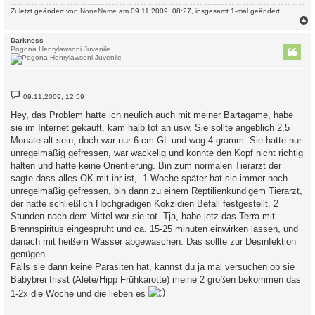
Zuletzt geändert von
NoneName
am 09.11.2009, 08:27, insgesamt 1-mal geändert.
c
Darkness
Pogona Henrylawsoni Juvenile
B
09.11.2009, 12:59
e
i
Hey, das Problem hatte ich neulich auch mit meiner Bartagame, habe
t
sie im Internet gekauft, kam halb tot an usw. Sie sollte angeblich 2,5
r
a
Monate alt sein, doch war nur 6 cm GL und wog 4 gramm. Sie hatte nur
g
unregelmäßig gefressen, war wackelig und konnte den Kopf nicht richtig
halten und hatte keine Orientierung. Bin zum normalen Tierarzt der
sagte dass alles OK mit ihr ist, .1 Woche später hat sie immer noch
unregelmäßig gefressen, bin dann zu einem Reptilienkundigem Tierarzt,
der hatte schließlich Hochgradigen Kokzidien Befall festgestellt. 2
Stunden nach dem Mittel war sie tot. Tja, habe jetz das Terra mit
Brennspiritus eingesprüht und ca. 15-25 minuten einwirken lassen, und
danach mit heißem Wasser abgewaschen. Das sollte zur Desinfektion
genügen.
Falls sie dann keine Parasiten hat, kannst du ja mal versuchen ob sie
Babybrei frisst (Alete/Hipp Frühkarotte) meine 2 großen bekommen das
1-2x die Woche und die lieben es