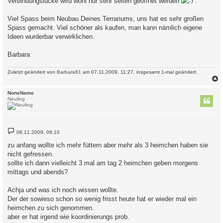
Verbindungslücke wird wohl nur sehr selten geöffnet werden
.
Viel Spass beim Neubau Deines Terrariums, uns hat es sehr großen
Spass gemacht. Viel schöner als kaufen, man kann nämlich eigene
Ideen wurderbar verwirklichen.
Barbara
Zuletzt geändert von
Barbara61
am 07.11.2009, 11:27, insgesamt 1-mal geändert.
c
NoneName
Neuling
B
08.11.2009, 09:10
e
i
zu anfang wollte ich mehr füttern aber mehr als 3 heimchen haben sie
t
nicht gefressen.
r
a
sollte ich dann vielleicht 3 mal am tag 2 heimchen geben morgens
g
mittags und abends?
Achja und was ich noch wissen wollte.
Der der sowieso schon so wenig frisst heute hat er wieder mal ein
heimchen zu sich genommen.
aber er hat irgend wie koordinierungs prob.