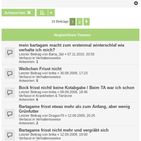
c
Antworten
1
2
Nächste
18 Beiträge
Vergleichbare Themen
mein bartagam macht zum erstenmal winterschlaf wie
verhalte ich mich?
Letzter Beitrag von
Barta_Sid
«
07.11.2010, 20:55
Verfasst in
Verhaltensweise
Antworten:
1
Weibchen Frisst nicht
Letzter Beitrag von
britta
«
30.08.2009, 17:23
Verfasst in
Verhaltensweise
Antworten:
5
Bock frisst nicht/ keine Kotabgabe / Beim TA war ich schon
Letzter Beitrag von
britta
«
09.09.2009, 18:46
Verfasst in
Krankheiten & Tierärzte
Antworten:
6
Bartagame frisst etwas mehr als zum Anfang, aber wenig
Grünfutter
Letzter Beitrag von
Dragon79
«
12.09.2009, 20:25
Verfasst in
Verhaltensweise
Antworten:
2
Bartagame frisst nicht mehr und vergräbt sich
Letzter Beitrag von
britta
«
12.09.2009, 19:00
Verfasst in
Verhaltensweise