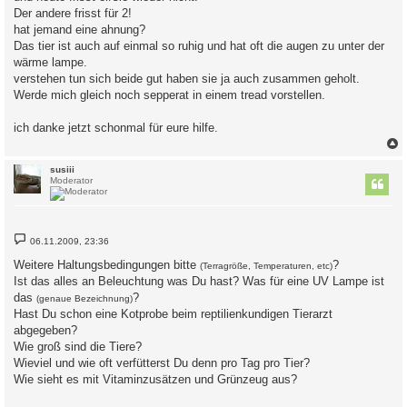
Der andere frisst für 2!
hat jemand eine ahnung?
Das tier ist auch auf einmal so ruhig und hat oft die augen zu unter der
wärme lampe.
verstehen tun sich beide gut haben sie ja auch zusammen geholt.
Werde mich gleich noch sepperat in einem tread vorstellen.
ich danke jetzt schonmal für eure hilfe.
c
susiii
Moderator
B
06.11.2009, 23:36
e
i
Weitere Haltungsbedingungen bitte
?
(Terragröße, Temperaturen, etc)
t
Ist das alles an Beleuchtung was Du hast? Was für eine UV Lampe ist
r
a
das
?
(genaue Bezeichnung)
g
Hast Du schon eine Kotprobe beim reptilienkundigen Tierarzt
abgegeben?
Wie groß sind die Tiere?
Wieviel und wie oft verfütterst Du denn pro Tag pro Tier?
Wie sieht es mit Vitaminzusätzen und Grünzeug aus?