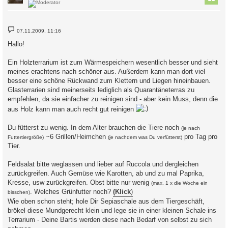
B
07.11.2009, 11:16
e
i
Hallo!
t
r
a
Ein Holzterrarium ist zum Wärmespeichern wesentlich besser und sieht
g
meines erachtens nach schöner aus. Außerdem kann man dort viel
besser eine schöne Rückwand zum Klettern und Liegen hineinbauen.
Glasterrarien sind meinerseits lediglich als Quarantäneterras zu
empfehlen, da sie einfacher zu reinigen sind - aber kein Muss, denn die
aus Holz kann man auch recht gut reinigen
Du fütterst zu wenig. In dem Alter brauchen die Tiere noch
(je nach
~6 Grillen/Heimchen
pro Tag pro
Futtertiergröße)
(je nachdem was Du verfütterst)
Tier.
Feldsalat bitte weglassen und lieber auf Ruccola und dergleichen
zurückgreifen. Auch Gemüse wie Karotten, ab und zu mal Paprika,
Kresse, usw zurückgreifen. Obst bitte nur wenig
(max. 1 x die Woche ein
. Welches Grünfutter noch?
(Klick
)
bisschen)
Wie oben schon steht; hole Dir Sepiaschale aus dem Tiergeschäft,
brökel diese Mundgerecht klein und lege sie in einer kleinen Schale ins
Terrarium - Deine Bartis werden diese nach Bedarf von selbst zu sich