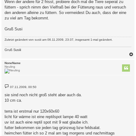
Wenn der andere für 2 frisst, probiere doch mal die Tiere seperat zu
füttern - sprich nimm den Vielfraß bei der Fütterung raus und versuch
den anderen alleine zu füttern. So vermeidest Du auch, dass der eine
zu viel am Tag bekommt.
Gruß Susi
Zuletzt geändert von
susiii
am 06.11.2009, 23:37, insgesamt 1-mal geändert.
Gruß Susiii
c
NoneName
Neuling
B
07.11.2009, 00:50
e
i
sie sind noch nicht groß steht aber auch da.
t
10 cm ca.
r
a
g
terra ist erstmal nur 120x60x60
licht für wärme ist eine reptilspot lampe 40 watt
uv ist auch eine reptil spot mit 9 wat glaube ich.
futter bekommen sie jeden tag grünzeug bzw feldsalat.
heimchen fütter ich so 2 mal am tag morgens und nachmittags