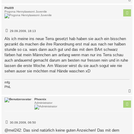
c
Phil09
Pogona Henrylawsoni Juvenile
B
29.09.2009, 18:13
e
i
Als ich meine ins neue Terra gesetzt hab haben sie auch ein bisschen
t
gezankt da machen die ihre Ranordnung erst mal aus nach ner halben
r
a
stunde so ca. wars dann auch gut und das mit dem BArt schwarz
g
färben hat mein Männchen am anfang wenn man nur ins Terra schau
auch andauernd gemacht darum am besten nur fressen rein und in ruhe
lassen die erste Woche. Am Wasser wirst du sie auch sogut wie nie
sehen auser sie möchten mal Hände waschen xD
mfg
PhiL
c
Phoenix
Administrator
B
30.09.2009, 06:50
e
i
@mel242: Das sind natürlich keine guten Anzeichen! Das mit dem
t