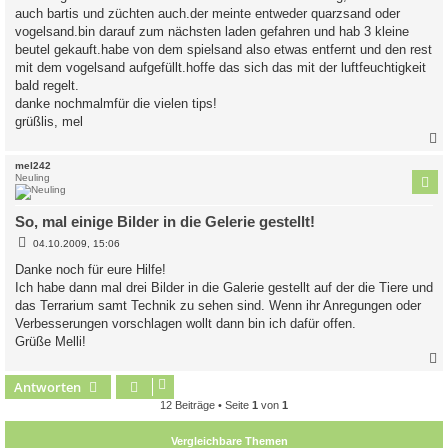
t
auch bartis und züchten auch.der meinte entweder quarzsand oder
r
a
vogelsand.bin darauf zum nächsten laden gefahren und hab 3 kleine
g
beutel gekauft.habe von dem spielsand also etwas entfernt und den rest
mit dem vogelsand aufgefüllt.hoffe das sich das mit der luftfeuchtigkeit
bald regelt.
danke nochmalmfür die vielen tips!
grüßlis, mel
c
mel242
Neuling
So, mal einige Bilder in die Gelerie gestellt!
B
04.10.2009, 15:06
e
i
Danke noch für eure Hilfe!
t
Ich habe dann mal drei Bilder in die Galerie gestellt auf der die Tiere und
r
a
das Terrarium samt Technik zu sehen sind. Wenn ihr Anregungen oder
g
Verbesserungen vorschlagen wollt dann bin ich dafür offen.
Grüße Melli!
Antworten
c
12 Beiträge • Seite
1
von
1
Vergleichbare Themen