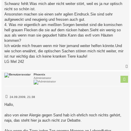
Schwanz fehlt.Was mich aber nicht weiter stört, weil es ja nur optisch
nicht so schön ist.
Ansonsten machen sie einen sehr agilen Eindruck.Sie sind sehr
aufgeweckt und neugierig und fressen auch gut.
4. Was mir eigentlich am meißten Sorgen bereitet sind die komischen
hell grauen Flecken die sie auf dem rücken haben.Sieht ein wenig so
aus als wenn man sie gepudert hätte.Kann das evtl vom Häuten
kommen?
Ich würde mich freuen wenn mir hier jemand weiter helfen könnte.Und
wie schon erwähnt, die optischen Sachen stören mich nicht weiter, mir
ist nur wichtig das ich keine kranken Tiere kaufe!
LG Mel 242
c
Phoenix
Administrator
B
24.09.2009, 21:38
e
i
Hallo,
t
r
a
also von einer Alergie gegen Sand hab ich ehrlich noch nichts gehört,
g
naja, das steht hier ja auch nicht zur Debatte.
Also wenn die Tiere jeden Tag enorme Mengen an Lebendfutter