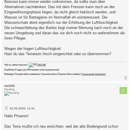
Beissen kann immer wieder vorkommen, da sollte man über
r
a
Alternativen nachdenken. Das mit dem Fressen kann noch an der
g
Eingewöhnungsphase liegen, da nicht gleich hektisch werden, und
Wasser ist für Bartagame im Normalfall eh uninteressant. Die
Wasserschale dient eigentlich nur der Erhöhung der Luftfeuchtigkeit.
Die schwarzfärbung des Bartes liegt meiner Meinung nach noch an der
neuen Umgebung und daran das sie dich noch nicht so wahrnehmen als
ihren Pfleger.
Wegen der hogen Luftfeuchtigkeit:
Hast du das Terrarium frisch eingerichtet oder so übernommen?
Viel zu selten benutzt:
SUCHE
Fachliche Fragen per PN werden nicht beantwortet!
Erledigte Threads bitte markieren! Unerwünschte Themen bitte melden!
Forenregeln beachten!
c
mel242
Neuling
B
30.09.2009, 12:41
e
i
Hallo Phoenix!
t
r
a
Das Terra mußte ich neu einrichten, weil der alte Bodengrund schon
g