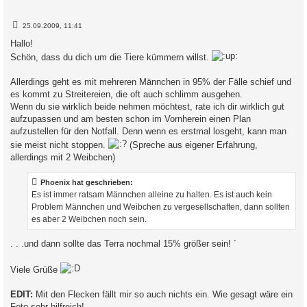
B
25.09.2009, 11:41
e
i
Hallo!
t
Schön, dass du dich um die Tiere kümmern willst.
r
a
g
Allerdings geht es mit mehreren Männchen in 95% der Fälle schief und
es kommt zu Streitereien, die oft auch schlimm ausgehen.
Wenn du sie wirklich beide nehmen möchtest, rate ich dir wirklich gut
aufzupassen und am besten schon im Vornherein einen Plan
aufzustellen für den Notfall. Denn wenn es erstmal losgeht, kann man
sie meist nicht stoppen.
(Spreche aus eigener Erfahrung,
allerdings mit 2 Weibchen)
Phoenix hat geschrieben:
Es ist immer ratsam Männchen alleine zu halten. Es ist auch kein
Problem Männchen und Weibchen zu vergesellschaften, dann sollten
es aber 2 Weibchen noch sein.
. . .und dann sollte das Terra nochmal 15% größer sein! ´
Viele Grüße
EDIT:
Mit den Flecken fällt mir so auch nichts ein. Wie gesagt wäre ein
Foto sehr hilfreich!