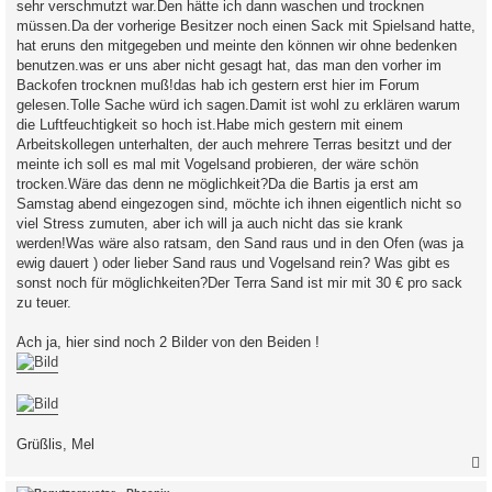
sehr verschmutzt war.Den hätte ich dann waschen und trocknen
müssen.Da der vorherige Besitzer noch einen Sack mit Spielsand hatte,
hat eruns den mitgegeben und meinte den können wir ohne bedenken
benutzen.was er uns aber nicht gesagt hat, das man den vorher im
Backofen trocknen muß!das hab ich gestern erst hier im Forum
gelesen.Tolle Sache würd ich sagen.Damit ist wohl zu erklären warum
die Luftfeuchtigkeit so hoch ist.Habe mich gestern mit einem
Arbeitskollegen unterhalten, der auch mehrere Terras besitzt und der
meinte ich soll es mal mit Vogelsand probieren, der wäre schön
trocken.Wäre das denn ne möglichkeit?Da die Bartis ja erst am
Samstag abend eingezogen sind, möchte ich ihnen eigentlich nicht so
viel Stress zumuten, aber ich will ja auch nicht das sie krank
werden!Was wäre also ratsam, den Sand raus und in den Ofen (was ja
ewig dauert ) oder lieber Sand raus und Vogelsand rein? Was gibt es
sonst noch für möglichkeiten?Der Terra Sand ist mir mit 30 € pro sack
zu teuer.
Ach ja, hier sind noch 2 Bilder von den Beiden !
Grüßlis, Mel