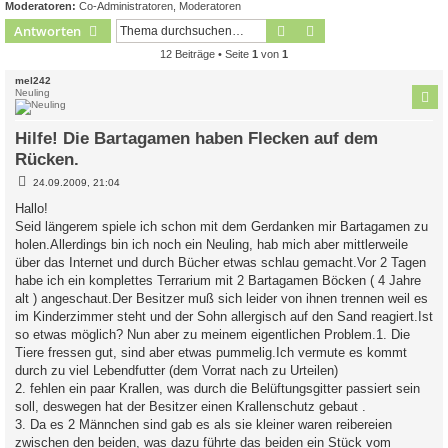
Moderatoren:
Co-Administratoren
,
Moderatoren
Suche
Erweiterte Suche
Antworten
12 Beiträge • Seite
1
von
1
mel242
Neuling
Hilfe! Die Bartagamen haben Flecken auf dem
Rücken.
B
24.09.2009, 21:04
e
i
Hallo!
t
Seid längerem spiele ich schon mit dem Gerdanken mir Bartagamen zu
r
a
holen.Allerdings bin ich noch ein Neuling, hab mich aber mittlerweile
g
über das Internet und durch Bücher etwas schlau gemacht.Vor 2 Tagen
habe ich ein komplettes Terrarium mit 2 Bartagamen Böcken ( 4 Jahre
alt ) angeschaut.Der Besitzer muß sich leider von ihnen trennen weil es
im Kinderzimmer steht und der Sohn allergisch auf den Sand reagiert.Ist
so etwas möglich? Nun aber zu meinem eigentlichen Problem.1. Die
Tiere fressen gut, sind aber etwas pummelig.Ich vermute es kommt
durch zu viel Lebendfutter (dem Vorrat nach zu Urteilen)
2. fehlen ein paar Krallen, was durch die Belüftungsgitter passiert sein
soll, deswegen hat der Besitzer einen Krallenschutz gebaut .
3. Da es 2 Männchen sind gab es als sie kleiner waren reibereien
zwischen den beiden, was dazu führte das beiden ein Stück vom