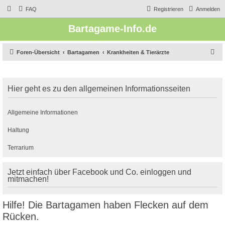
FAQ
Registrieren
Anmelden
Bartagame-Info.de
S
Foren-Übersicht
Bartagamen
Krankheiten & Tierärzte
u
c
Hier geht es zu den allgemeinen Informationsseiten
h
e
Allgemeine Informationen
Haltung
Terrarium
Jetzt einfach über Facebook und Co. einloggen und
mitmachen!
Hilfe! Die Bartagamen haben Flecken auf dem
Rücken.