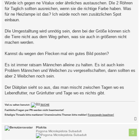
Würde ich gegen ne Vitalux oder ähnliches austauschen. DIe 2 Röhren
für Taglich sollten ausreichen, wenn sie die richtige Farbe haben. Was
für ne Heizlampe ist das? Ich würde noch nen zusätzlichen Spot
einbaun.
DIe Umgestalltung wird unnötig sein, denn bei der Größe können sich
die Tiere nicht aus dem Weg gehen, was sie auch in größeren nicht
machen werden.
Kannst du wegen den Flecken mal ein gutes Bild posten?
Es ist immer ratsam Männchen alleine zu halten. Es ist auch kein
Problem Männchen und Weibchen zu vergesellschaften, dann sollten es
aber 2 Weibchen noch sein.
Der Diätplan sieht so aus, das man mischt zwischen Tagen wo es
Lebendfutter, nur Grünfutter und Tage wo es nichts gibt.
Viel zu selten benutzt:
SUCHE
Fachliche Fragen per PN werden nicht beantwortet!
Erledigte Threads bitte markieren! Unerwünschte Themen bitte melden!
Forenregeln beachten!
c
Plakita
Pogona Microlepidota Subadult