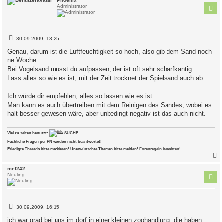
c
Phoenix
Administrator
B
30.09.2009, 13:25
e
i
Genau, darum ist die Luftfeuchtigkeit so hoch, also gib dem Sand noch
t
ne Woche.
r
a
Bei Vogelsand musst du aufpassen, der ist oft sehr scharfkantig.
g
Lass alles so wie es ist, mit der Zeit trocknet der Spielsand auch ab.
Ich würde dir empfehlen, alles so lassen wie es ist.
Man kann es auch übertreiben mit dem Reinigen des Sandes, wobei es
halt besser gewesen wäre, aber unbedingt negativ ist das auch nicht.
Viel zu selten benutzt:
SUCHE
Fachliche Fragen per PN werden nicht beantwortet!
Erledigte Threads bitte markieren! Unerwünschte Themen bitte melden!
Forenregeln beachten!
c
mel242
Neuling
B
30.09.2009, 16:15
e
i
ich war grad bei uns im dorf in einer kleinen zoohandlung, die haben