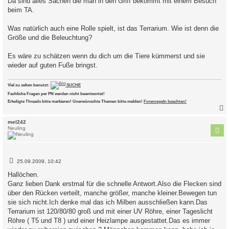
Da sind alles Sachen die man in den Griff bekommt mit einem Besuch
beim TA.
Was natürlich auch eine Rolle spielt, ist das Terrarium. Wie ist denn die
Größe und die Beleuchtung?
Es wäre zu schätzen wenn du dich um die Tiere kümmerst und sie
wieder auf guten Fuße bringst.
Viel zu selten benutzt:
SUCHE
Fachliche Fragen per PN werden nicht beantwortet!
Erledigte Threads bitte markieren! Unerwünschte Themen bitte melden!
Forenregeln beachten!
c
mel242
Neuling
B
25.09.2009, 10:42
e
i
Hallöchen.
t
Ganz lieben Dank erstmal für die schnelle Antwort.Also die Flecken sind
r
a
über den Rücken verteilt, manche größer, manche kleiner.Bewegen tun
g
sie sich nicht.Ich denke mal das ich Milben ausschließen kann.Das
Terrarium ist 120/80/80 groß und mit einer UV Röhre, einer Tageslicht
Röhre ( T5 und T8 ) und einer Heizlampe ausgestattet.Das es immer