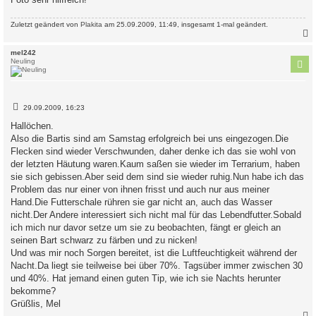
Zuletzt geändert von
Plakita
am 25.09.2009, 11:49, insgesamt 1-mal geändert.
c
mel242
Neuling
B
29.09.2009, 16:23
e
i
Hallöchen.
t
Also die Bartis sind am Samstag erfolgreich bei uns eingezogen.Die
r
a
Flecken sind wieder Verschwunden, daher denke ich das sie wohl von
g
der letzten Häutung waren.Kaum saßen sie wieder im Terrarium, haben
sie sich gebissen.Aber seid dem sind sie wieder ruhig.Nun habe ich das
Problem das nur einer von ihnen frisst und auch nur aus meiner
Hand.Die Futterschale rühren sie gar nicht an, auch das Wasser
nicht.Der Andere interessiert sich nicht mal für das Lebendfutter.Sobald
ich mich nur davor setze um sie zu beobachten, fängt er gleich an
seinen Bart schwarz zu färben und zu nicken!
Und was mir noch Sorgen bereitet, ist die Luftfeuchtigkeit während der
Nacht.Da liegt sie teilweise bei über 70%. Tagsüber immer zwischen 30
und 40%. Hat jemand einen guten Tip, wie ich sie Nachts herunter
bekomme?
Grüßlis, Mel