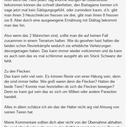
bekommen können die schnell überfetten, den Bartagame kennen ich
sage jetzt mal kein Sättigungsgefühl, oder zumindest kaum, d.h. gibt
man ihnen 3 Heuschrekcen fressen sie drei, gibt man ihnen 8 fressen
sie 8. Aber durch eine ausgewogene Ernährung mit Diättag bekommt
man das hin.
Also wenn das 2 Männchen sind, sollte man die auf keinen Fall
zusammen in einem Terrarium halten. Wie du gesehen hast hatten die
beiden schon Revierkämpfe wodurch sie erhebliche Verletzungen
davongetragen haben. Das kann immer wieder vorkommen und da kann
es auch sein das es mal schlimmer ausgeht als ein Stück Schwanz der
fehlt.
Zu den Flecken:
Das kann sehr viel sein. Es können Reste von einer Hätung sein, denn
die sind immer heller. Wie groß waren denn die Flecken? Hatten die
beide Tiere? Konnte man feststellen ob sich die Flecken bewegen?
Denn es kann gut sein das es sich um Milben oder andere Parasiten
handelt.
Alles in allem schätze ich ein das der Halter nicht arg viel Ahnung von
seinen Tieren hat.
Meine Kommentare sollten dich aber nicht von der Übernahme abhalten.