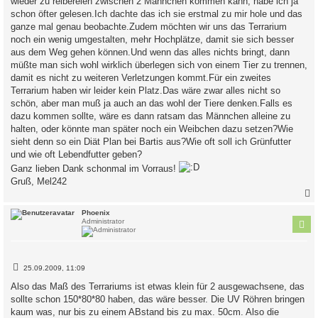
wieder zu reibereien zwischen 2 Männchen kommen kann, habe ich ja
schon öfter gelesen.Ich dachte das ich sie erstmal zu mir hole und das
ganze mal genau beobachte.Zudem möchten wir uns das Terrarium
noch ein wenig umgestalten, mehr Hochplätze, damit sie sich besser
aus dem Weg gehen können.Und wenn das alles nichts bringt, dann
müßte man sich wohl wirklich überlegen sich von einem Tier zu trennen,
damit es nicht zu weiteren Verletzungen kommt.Für ein zweites
Terrarium haben wir leider kein Platz.Das wäre zwar alles nicht so
schön, aber man muß ja auch an das wohl der Tiere denken.Falls es
dazu kommen sollte, wäre es dann ratsam das Männchen alleine zu
halten, oder könnte man später noch ein Weibchen dazu setzen?Wie
sieht denn so ein Diät Plan bei Bartis aus?Wie oft soll ich Grünfutter
und wie oft Lebendfutter geben?
Ganz lieben Dank schonmal im Vorraus!
Gruß, Mel242
c
Phoenix
Administrator
B
25.09.2009, 11:09
e
i
Also das Maß des Terrariums ist etwas klein für 2 ausgewachsene, das
t
sollte schon 150*80*80 haben, das wäre besser. Die UV Röhren bringen
r
a
kaum was, nur bis zu einem ABstand bis zu max. 50cm. Also die
g