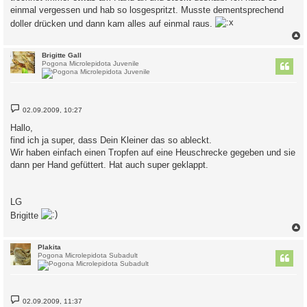
einmal vergessen und hab so losgespritzt. Musste dementsprechend
doller drücken und dann kam alles auf einmal raus.
c
Brigitte Gall
Pogona Microlepidota Juvenile
B
02.09.2009, 10:27
e
i
Hallo,
t
find ich ja super, dass Dein Kleiner das so ableckt.
r
a
Wir haben einfach einen Tropfen auf eine Heuschrecke gegeben und sie
g
dann per Hand gefüttert. Hat auch super geklappt.
LG
Brigitte
c
Plakita
Pogona Microlepidota Subadult
B
02.09.2009, 11:37
e