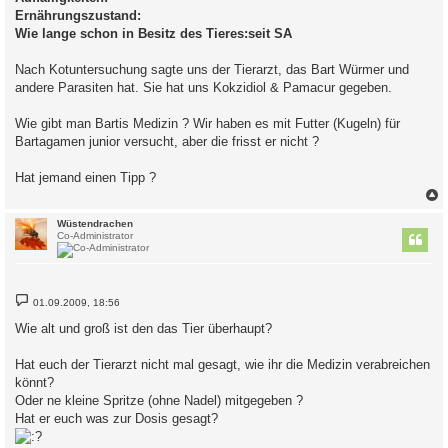
Ernährungszustand:
Wie lange schon in Besitz des Tieres:seit SA
Nach Kotuntersuchung sagte uns der Tierarzt, das Bart Würmer und
andere Parasiten hat. Sie hat uns Kokzidiol & Pamacur gegeben.
Wie gibt man Bartis Medizin ? Wir haben es mit Futter (Kugeln) für
Bartagamen junior versucht, aber die frisst er nicht ?
Hat jemand einen Tipp ?
c
Wüstendrachen
Co-Administrator
B
01.09.2009, 18:56
e
i
Wie alt und groß ist den das Tier überhaupt?
t
r
a
Hat euch der Tierarzt nicht mal gesagt, wie ihr die Medizin verabreichen
g
könnt?
Oder ne kleine Spritze (ohne Nadel) mitgegeben ?
Hat er euch was zur Dosis gesagt?