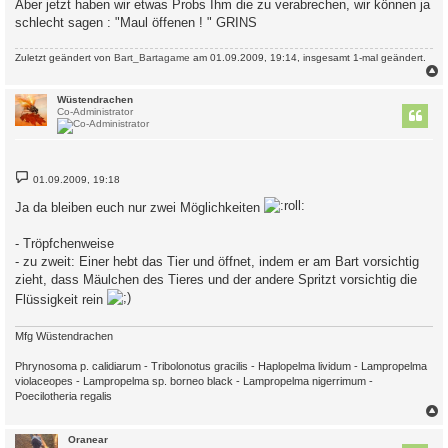
Aber jetzt haben wir etwas Probs Ihm die zu verabrechen, wir können ja
schlecht sagen : "Maul öffenen ! " GRINS
Zuletzt geändert von
Bart_Bartagame
am 01.09.2009, 19:14, insgesamt 1-mal geändert.
c
Wüstendrachen
Co-Administrator
B
01.09.2009, 19:18
e
i
Ja da bleiben euch nur zwei Möglichkeiten
t
r
a
- Tröpfchenweise
g
- zu zweit: Einer hebt das Tier und öffnet, indem er am Bart vorsichtig
zieht, dass Mäulchen des Tieres und der andere Spritzt vorsichtig die
Flüssigkeit rein
Mfg Wüstendrachen
Phrynosoma p. calidiarum - Tribolonotus gracilis - Haplopelma lividum - Lampropelma
violaceopes - Lampropelma sp. borneo black - Lampropelma nigerrimum -
Poecilotheria regalis
c
Oranear