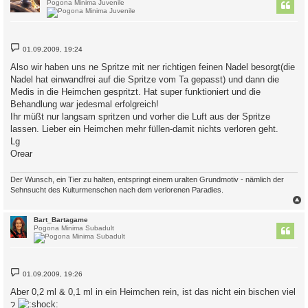
Pogona Minima Juvenile
B
01.09.2009, 19:24
e
i
Also wir haben uns ne Spritze mit ner richtigen feinen Nadel besorgt(die
t
Nadel hat einwandfrei auf die Spritze vom Ta gepasst) und dann die
r
a
Medis in die Heimchen gespritzt. Hat super funktioniert und die
g
Behandlung war jedesmal erfolgreich!
Ihr müßt nur langsam spritzen und vorher die Luft aus der Spritze
lassen. Lieber ein Heimchen mehr füllen-damit nichts verloren geht.
Lg
Orear
Der Wunsch, ein Tier zu halten, entspringt einem uralten Grundmotiv - nämlich der
Sehnsucht des Kulturmenschen nach dem verlorenen Paradies.
c
Bart_Bartagame
Pogona Minima Subadult
B
01.09.2009, 19:26
e
i
Aber 0,2 ml & 0,1 ml in ein Heimchen rein, ist das nicht ein bischen viel
t
r
?