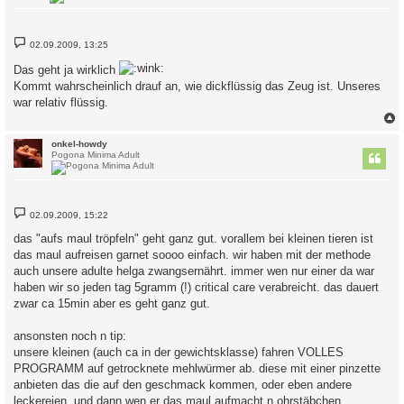
B
02.09.2009, 13:25
e
i
Das geht ja wirklich
t
r
Kommt wahrscheinlich drauf an, wie dickflüssig das Zeug ist. Unseres
a
war relativ flüssig.
g
c
onkel-howdy
Pogona Minima Adult
B
02.09.2009, 15:22
e
i
das "aufs maul tröpfeln" geht ganz gut. vorallem bei kleinen tieren ist
t
das maul aufreisen garnet soooo einfach. wir haben mit der methode
r
a
auch unsere adulte helga zwangsernährt. immer wen nur einer da war
g
haben wir so jeden tag 5gramm (!) critical care verabreicht. das dauert
zwar ca 15min aber es geht ganz gut.
ansonsten noch n tip:
unsere kleinen (auch ca in der gewichtsklasse) fahren VOLLES
PROGRAMM auf getrocknete mehlwürmer ab. diese mit einer pinzette
anbieten das die auf den geschmack kommen, oder eben andere
leckereien. und dann wen er das maul aufmacht n ohrstäbchen