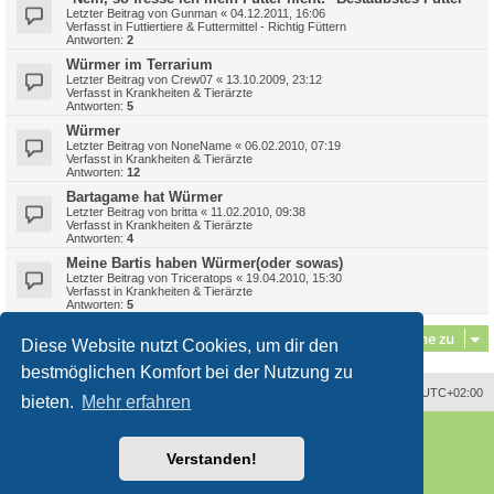
Letzter Beitrag von
Gunman
«
04.12.2011, 16:06
Verfasst in
Futtiertiere & Futtermittel - Richtig Füttern
Antworten:
2
Würmer im Terrarium
Letzter Beitrag von
Crew07
«
13.10.2009, 23:12
Verfasst in
Krankheiten & Tierärzte
Antworten:
5
Würmer
Letzter Beitrag von
NoneName
«
06.02.2010, 07:19
Verfasst in
Krankheiten & Tierärzte
Antworten:
12
Bartagame hat Würmer
Letzter Beitrag von
britta
«
11.02.2010, 09:38
Verfasst in
Krankheiten & Tierärzte
Antworten:
4
Meine Bartis haben Würmer(oder sowas)
Letzter Beitrag von
Triceratops
«
19.04.2010, 15:30
Verfasst in
Krankheiten & Tierärzte
Antworten:
5
Gehe zu
Diese Website nutzt Cookies, um dir den
bestmöglichen Komfort bei der Nutzung zu
Alle Zeiten sind
UTC+02:00
bieten.
Mehr erfahren
Powered by
phpBB
® Forum Software © phpBB Limited
Deutsche Übersetzung durch
phpBB.de
Verstanden!
Style
proflat
von ©
Mazeltof
2017
phpBB SiteMaker