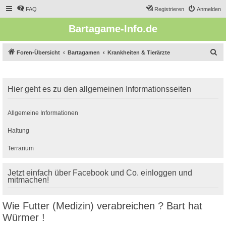
FAQ
Registrieren
Anmelden
Bartagame-Info.de
S
Foren-Übersicht
Bartagamen
Krankheiten & Tierärzte
u
c
Hier geht es zu den allgemeinen Informationsseiten
h
e
Allgemeine Informationen
Haltung
Terrarium
Jetzt einfach über Facebook und Co. einloggen und
mitmachen!
Wie Futter (Medizin) verabreichen ? Bart hat
Würmer !