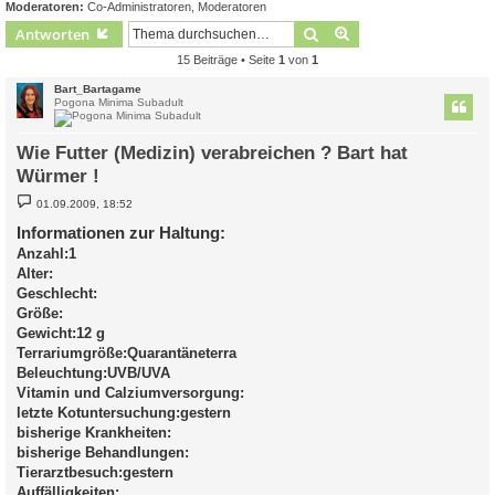
Moderatoren:
Co-Administratoren
,
Moderatoren
Suche
Erweiterte Suche
Antworten
15 Beiträge • Seite
1
von
1
Bart_Bartagame
Pogona Minima Subadult
Wie Futter (Medizin) verabreichen ? Bart hat
Würmer !
B
01.09.2009, 18:52
e
i
Informationen zur Haltung:
t
Anzahl:1
r
a
Alter:
g
Geschlecht:
Größe:
Gewicht:12 g
Terrariumgröße:Quarantäneterra
Beleuchtung:UVB/UVA
Vitamin und Calziumversorgung:
letzte Kotuntersuchung:gestern
bisherige Krankheiten:
bisherige Behandlungen:
Tierarztbesuch:gestern
Auffälligkeiten: