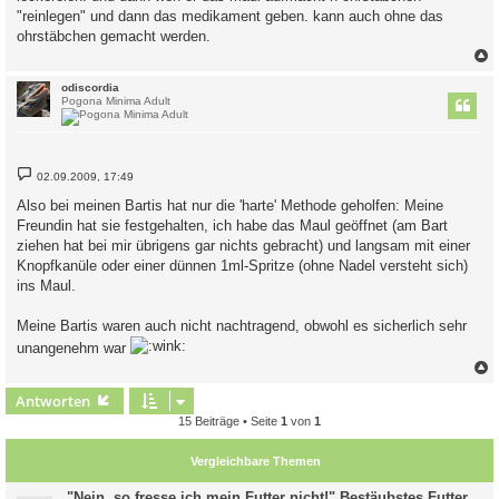
"reinlegen" und dann das medikament geben. kann auch ohne das
ohrstäbchen gemacht werden.
c
odiscordia
Pogona Minima Adult
B
02.09.2009, 17:49
e
i
Also bei meinen Bartis hat nur die 'harte' Methode geholfen: Meine
t
Freundin hat sie festgehalten, ich habe das Maul geöffnet (am Bart
r
a
ziehen hat bei mir übrigens gar nichts gebracht) und langsam mit einer
g
Knopfkanüle oder einer dünnen 1ml-Spritze (ohne Nadel versteht sich)
ins Maul.
Meine Bartis waren auch nicht nachtragend, obwohl es sicherlich sehr
unangenehm war
c
Antworten
15 Beiträge • Seite
1
von
1
Vergleichbare Themen
"Nein, so fresse ich mein Futter nicht!" Bestäubstes Futter