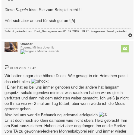
a
g
Diese
Kugeln
frisst Sie zum Beispiel nicht !!
Hört sich aber an und für sich gut an ![/i]
Zuletzt geändert von
Bart_Bartagame
am 01.09.2009, 19:28, insgesamt 1-mal geändert.
c
Oranear
Pogona Minima Juvenile
B
01.09.2009, 19:42
e
i
Wir hatten sogar eine höhere Dosis. Wie gesagt in ein Heimchen passt
t
r
das nicht alles
a
! Einer hat es bei uns immer gehoben und der andere hat langsam
g
gespritzt-sobald irgendwo minimal was rauskam haben wir es gleich
verfüttert und dann mit dem nächsten weiter gemacht. Ich weiß ja nicht
ob Ihr so wie wir 2 mal am Tag füttert, aber wenn würde ich die Medis
getrennt geben.
Also bei uns war die Behandlung jedesmal erfolgreich
Er ist doch noch so klein da haben wirs nicht übers Herz gebracht Ihm
am Bart rumzuziehen. Haben jetzt aber angefangen Ihn an die Spritze
vom TA zu gewöhnen-leckeren Möhrenbabybrei rein und immer wieder