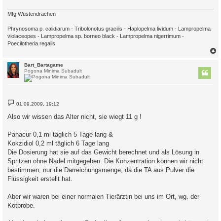
Mfg Wüstendrachen
Phrynosoma p. calidiarum - Tribolonotus gracilis - Haplopelma lividum - Lampropelma
violaceopes - Lampropelma sp. borneo black - Lampropelma nigerrimum -
Poecilotheria regalis
c
Bart_Bartagame
Pogona Minima Subadult
B
01.09.2009, 19:12
e
i
Also wir wissen das Alter nicht, sie wiegt 11 g !
t
r
a
Panacur 0,1 ml täglich 5 Tage lang &
g
Kokzidiol 0,2 ml täglich 6 Tage lang
Die Dosierung hat sie auf das Gewicht berechnet und als Lösung in
Spritzen ohne Nadel mitgegeben. Die Konzentration können wir nicht
bestimmen, nur die Darreichungsmenge, da die TA aus Pulver die
Flüssigkeit erstellt hat.
Aber wir waren bei einer normalen Tierärztin bei uns im Ort, wg. der
Kotprobe.