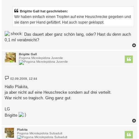
i
t
r
Brigitte Gall hat geschrieben:
a
Wir haben einfach einen Tropfen auf eine Heuschrecke gegeben und
g
sie dann per Hand gefüttert. Hat auch super geklappt.
Das dauert aber ganz schön lang, oder? Hast du denn auch
0,1 ml verabreicht?
c
Brigitte Gall
Pogona Microlepidota Juvenile
B
02.09.2009, 12:44
e
i
Hallo Plakita,
t
ja aber nicht auf eine Heuschrecke sondern auf drei verteilt.
r
a
War nicht so tragisch. Ging ganz gut.
g
LG
Brigitte
c
Plakita
Pogona Microlepidota Subadult