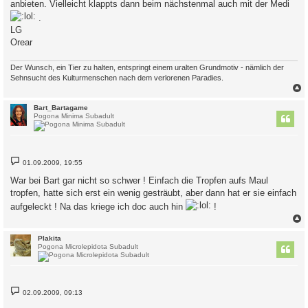
anbieten. Vielleicht klappts dann beim nächstenmal auch mit der Medi
.
LG
Orear
Der Wunsch, ein Tier zu halten, entspringt einem uralten Grundmotiv - nämlich der
Sehnsucht des Kulturmenschen nach dem verlorenen Paradies.
c
Bart_Bartagame
Pogona Minima Subadult
B
01.09.2009, 19:55
e
i
War bei Bart gar nicht so schwer ! Einfach die Tropfen aufs Maul
t
tropfen, hatte sich erst ein wenig gesträubt, aber dann hat er sie einfach
r
a
aufgeleckt ! Na das kriege ich doc auch hin
!
g
c
Plakita
Pogona Microlepidota Subadult
B
02.09.2009, 09:13
e
i