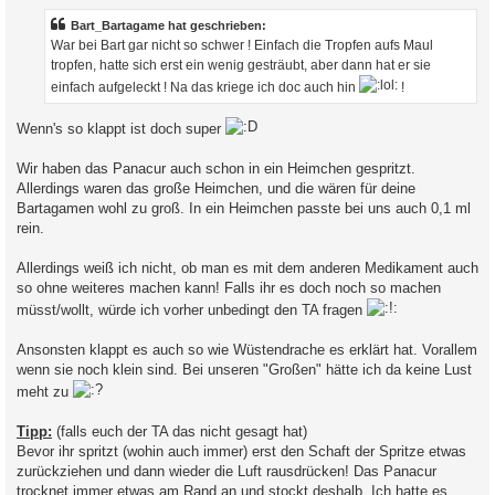
t
r
Bart_Bartagame hat geschrieben:
a
War bei Bart gar nicht so schwer ! Einfach die Tropfen aufs Maul
g
tropfen, hatte sich erst ein wenig gesträubt, aber dann hat er sie
einfach aufgeleckt ! Na das kriege ich doc auch hin
!
Wenn's so klappt ist doch super
Wir haben das Panacur auch schon in ein Heimchen gespritzt.
Allerdings waren das große Heimchen, und die wären für deine
Bartagamen wohl zu groß. In ein Heimchen passte bei uns auch 0,1 ml
rein.
Allerdings weiß ich nicht, ob man es mit dem anderen Medikament auch
so ohne weiteres machen kann! Falls ihr es doch noch so machen
müsst/wollt, würde ich vorher unbedingt den TA fragen
Ansonsten klappt es auch so wie Wüstendrache es erklärt hat. Vorallem
wenn sie noch klein sind. Bei unseren "Großen" hätte ich da keine Lust
meht zu
Tipp:
(falls euch der TA das nicht gesagt hat)
Bevor ihr spritzt (wohin auch immer) erst den Schaft der Spritze etwas
zurückziehen und dann wieder die Luft rausdrücken! Das Panacur
trocknet immer etwas am Rand an und stockt deshalb. Ich hatte es