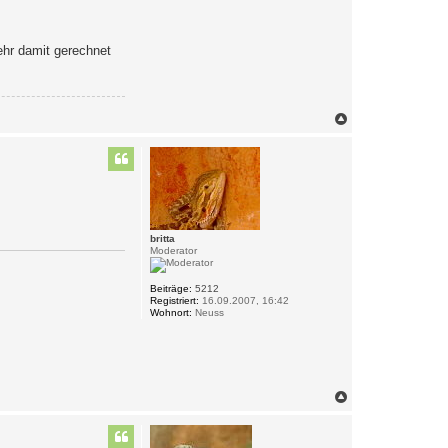
ehr damit gerechnet
N
a
c
h
o
b
e
n
britta
Moderator
Beiträge:
5212
Registriert:
16.09.2007, 16:42
Wohnort:
Neuss
N
a
c
h