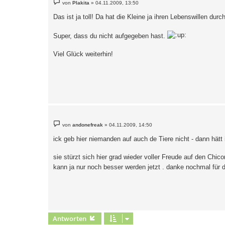
B
von
Plakita
»
04.11.2009, 13:50
e
i
Das ist ja toll! Da hat die Kleine ja ihren Lebenswillen dur
t
r
a
Super, dass du nicht aufgegeben hast.
g
Viel Glück weiterhin!
B
von
andonefreak
»
04.11.2009, 14:50
e
i
ick geb hier niemanden auf auch de Tiere nicht - dann hätt
t
r
a
sie stürzt sich hier grad wieder voller Freude auf den Chico
g
kann ja nur noch besser werden jetzt . danke nochmal für 
Antworten