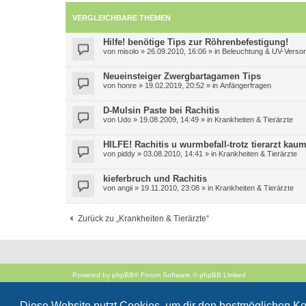
VERGLEICHBARE THEMEN
Hilfe! benötige Tips zur Röhrenbefestigung!
von
misolo
»
26.09.2010, 16:06
» in
Beleuchtung & UV-Verso
Neueinsteiger Zwergbartagamen Tips
von
honre
»
19.02.2019, 20:52
» in
Anfängerfragen
D-Mulsin Paste bei Rachitis
von
Udo
»
19.08.2009, 14:49
» in
Krankheiten & Tierärzte
HILFE! Rachitis u wurmbefall-trotz tierarzt ka
von
piddy
»
03.08.2010, 14:41
» in
Krankheiten & Tierärzte
kieferbruch und Rachitis
von
angii
»
19.11.2010, 23:08
» in
Krankheiten & Tierärzte
Zurück zu „Krankheiten & Tierärzte“
Powered by
phpBB
® Forum Software © phpBB Limited
Deutsche Übersetzung durch
phpBB.de
Style
proflat
von ©
Mazeltof
2017
Diese Website nutzt Cookies, um dir den bestmöglichen Ko