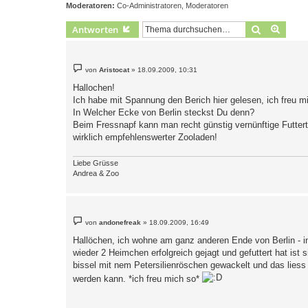
Moderatoren:
Co-Administratoren
,
Moderatoren
Suche
Erweit
Antworten
B
von
Aristocat
»
18.09.2009, 10:31
e
i
Hallochen!
t
Ich habe mit Spannung den Berich hier gelesen, ich freu mi
r
a
In Welcher Ecke von Berlin steckst Du denn?
g
Beim Fressnapf kann man recht günstig vernünftige Futtert
wirklich empfehlenswerter Zooladen!
Liebe Grüsse
Andrea & Zoo
B
von
andonefreak
»
18.09.2009, 16:49
e
i
Hallöchen, ich wohne am ganz anderen Ende von Berlin - 
t
wieder 2 Heimchen erfolgreich gejagt und gefuttert hat ist s
r
a
bissel mit nem Petersilienröschen gewackelt und das liess
g
werden kann. *ich freu mich so*