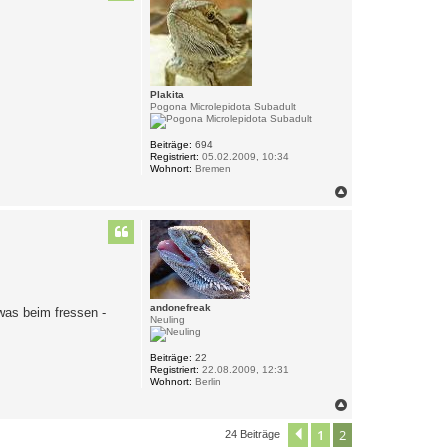
o
b
e
n
Plakita
Pogona Microlepidota Subadult
Beiträge:
694
Registriert:
05.02.2009, 10:34
Wohnort:
Bremen
N
a
c
h
o
b
e
n
andonefreak
twas beim fressen -
Neuling
Beiträge:
22
Registriert:
22.08.2009, 12:31
Wohnort:
Berlin
N
a
c
1
2
Vorherige
24 Beiträge
h