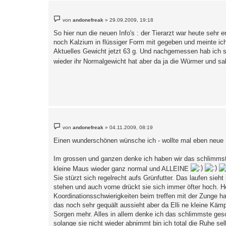
B
von
andonefreak
»
29.09.2009, 19:18
e
i
So hier nun die neuen Info's : der Tierarzt war heute sehr e
t
noch Kalzium in flüssiger Form mit gegeben und meinte ich 
r
a
Aktuelles Gewicht jetzt 63 g. Und nachgemessen hab ich sie
g
wieder ihr Normalgewicht hat aber da ja die Würmer und sa
B
von
andonefreak
»
04.11.2009, 08:19
e
i
Einen wunderschönen wünsche ich - wollte mal eben neue I
t
r
a
Im grossen und ganzen denke ich haben wir das schlimmste e
g
kleine Maus wieder ganz normal und ALLEINE
Sie stürzt sich regelrecht aufs Grünfutter. Das laufen sieh
stehen und auch vorne drückt sie sich immer öfter hoch. H
Koordinationsschwierigkeiten beim treffen mit der Zunge h
das noch sehr gequält aussieht aber da Elli ne kleine Kämp
Sorgen mehr. Alles in allem denke ich das schlimmste gesc
solange sie nicht wieder abnimmt bin ich total die Ruhe s