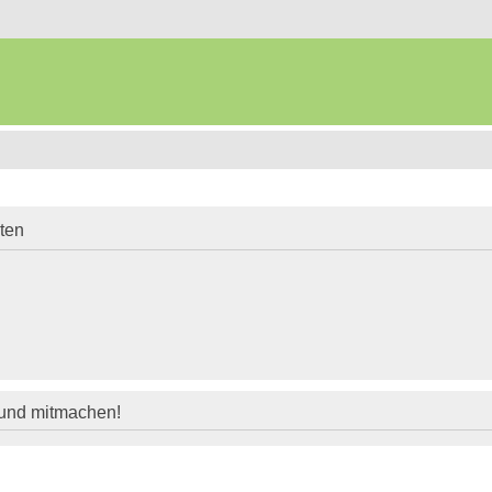
iten
 und mitmachen!