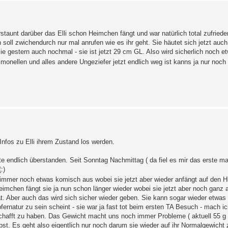
rstaunt darüber das Elli schon Heimchen fängt und war natürlich total zufrieden
soll zwichendurch nur mal anrufen wie es ihr geht. Sie häutet sich jetzt auch
 gestern auch nochmal - sie ist jetzt 29 cm GL. Also wird sicherlich noch et
lmonellen und alles andere Ungeziefer jetzt endlich weg ist kanns ja nur noc
nfos zu Elli ihrem Zustand los werden.
ndlich überstanden. Seit Sonntag Nachmittag ( da fiel es mir das erste mal a
t immer noch etwas komisch aus wobei sie jetzt aber wieder anfängt auf den Hi
eimchen fängt sie ja nun schon länger wieder wobei sie jetzt aber noch ganz 
at. Aber auch das wird sich sicher wieder geben. Sie kann sogar wieder etwas
fernatur zu sein scheint - sie war ja fast tot beim ersten TA Besuch - mach ic
hafft zu haben. Das Gewicht macht uns noch immer Probleme ( aktuell 55 g ) 
elbst. Es geht also eigentlich nur noch darum sie wieder auf ihr Normalgewic