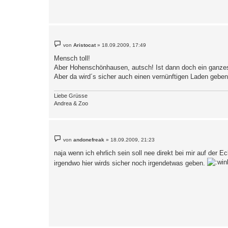
B
von
Aristocat
»
18.09.2009, 17:49
e
i
Mensch toll!
t
Aber Hohenschönhausen, autsch! Ist dann doch ein ganze
r
a
Aber da wird´s sicher auch einen vernünftigen Laden geben
g
Liebe Grüsse
Andrea & Zoo
B
von
andonefreak
»
18.09.2009, 21:23
e
i
naja wenn ich ehrlich sein soll nee direkt bei mir auf der 
t
r
irgendwo hier wirds sicher noch irgendetwas geben.
a
g