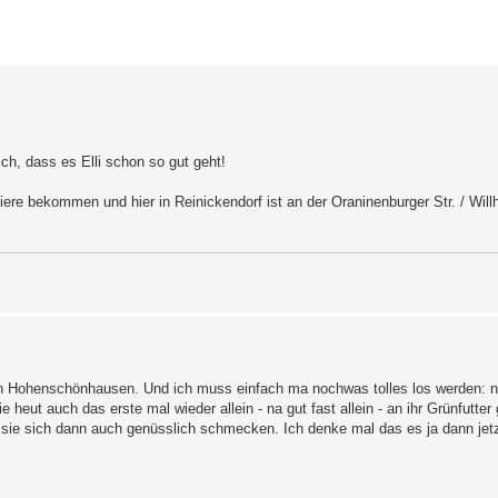
erte Suche
ch, dass es Elli schon so gut geht!
iere bekommen und hier in Reinickendorf ist an der Oraninenburger Str. / Wi
in Hohenschönhausen. Und ich muss einfach ma nochwas tolles los werden: 
ie heut auch das erste mal wieder allein - na gut fast allein - an ihr Grünfutte
 sie sich dann auch genüsslich schmecken. Ich denke mal das es ja dann jet