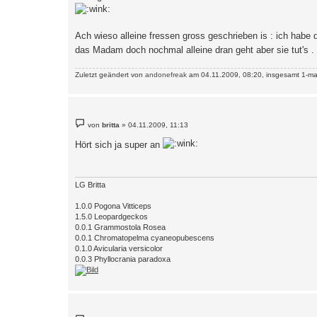
Ach wieso alleine fressen gross geschrieben is : ich habe 
das Madam doch nochmal alleine dran geht aber sie tut's .
Zuletzt geändert von
andonefreak
am 04.11.2009, 08:20, insgesamt 1-ma
B
von
britta
»
04.11.2009, 11:13
e
i
Hört sich ja super an
t
r
a
g
LG Britta
1.0.0 Pogona Vitticeps
1.5.0 Leopardgeckos
0.0.1 Grammostola Rosea
0.0.1 Chromatopelma cyaneopubescens
0.1.0 Avicularia versicolor
0.0.3 Phyllocrania paradoxa