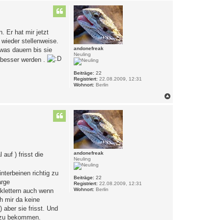
t
c
h
o
b
. Er hat mir jetzt
e
n
 wieder stellenweise.
andonefreak
was dauern bis sie
Neuling
h besser werden .
Beiträge:
22
Registriert:
22.08.2009, 12:31
Wohnort:
Berlin
N
a
c
h
o
b
e
n
andonefreak
uf ) frisst die
Neuling
nterbeinen richtig zu
Beiträge:
22
arge
Registriert:
22.08.2009, 12:31
Wohnort:
Berlin
 klettern auch wenn
h mir da keine
aber sie frisst. Und
ht zu bekommen.