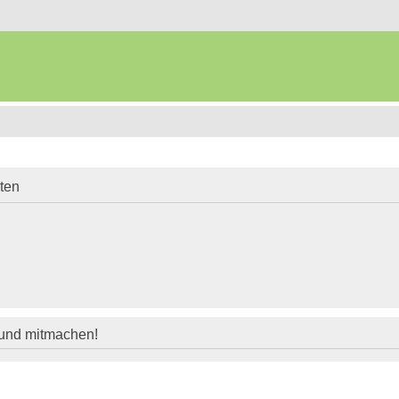
iten
 und mitmachen!