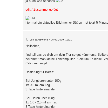
ja auch was schönes
edit:/ Zusammengefügt
hier mal ein aktuelles Bild meiner Süßen - ist jetzt 5 Minute
B
von
bartisworld
»
06.09.2009, 12:21
e
i
Hallöchen,
t
r
a
find toll das de dich um dein Tier so gut kümmerst. Sollte 
g
bekommt man kleine Trinkampullen "Calcium Frubiase" von d
Calciummangel.
Dosierung für Bartis:
Bei Jungtieren unter 100g
1x 0,5 ml am Tag
3 Tage hintereinander
Bei Tieren über 100g
1x 1,0 - 2,5 ml am Tag
3 Tage hintereinander