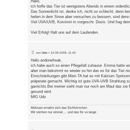
Hallo,
t
ich hoffe das Tier ist wenigstens Abends in einem ordentli
r
a
Das Sonnenlicht ist, denke ich, nicht so schlecht, denn b
g
heilen in dem Sinne aber versuchen zu bessern, sind denn
Viel UVA/UVB, Korvimin in vorgeschr. Dosis. Und frag dein
Viel Erfolg! Halt uns auf dem Laufenden.
B
von
Udo
»
24.08.2009, 11:40
e
i
Hallo andonefreak,
t
ich habe auch so einen Pflegefall zuhause .Emma hatte w
r
a
aber man bekommt es wieder so hin das es für das Tier nic
g
Einschränkungen gibt.Mein TA hat es mit Kalzium Spritzen
präperate gemacht. Wichtig ist gute UVA-UVB Strahlung so
garnichts.Bei meiner sieht man nur noch am Maul das sie Ra
gesund wird.
MfG Udo
Mühsam ernährt sich das Eichhörnchen
Wir sterben nur einmal ,... und das für so lange