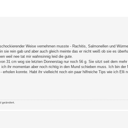
erte Suche
TA schockierender Weise vernehmen musste - Rachitis, Salmonellen und Würme
in sie rein gab und aber auch gleich meinte das er nicht weiß ob sie es überh
n weil nee tat mir wahnsinnig leid die gute.
GL von 31 cm wog sie letzten Donnerstag nur noch 56 g. Sie sitzt seit dem meh
ich ihr momentan aber noch richtig in den Mund schieben muss. Ich bin der 
 erholen konnte. Habt ihr vielleicht noch ein paar hilfreiche Tips wie ich Elli
l geändert.