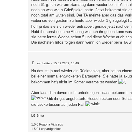
t
noch 61 g. Ich war am Samstag dann wieder beim TA mit ihr
r
a
noch so was wie n Grießpickel hatte. Jetzt bekommt sie e
g
noch total am wüten sind. Der TA meinte aber das das vorko
wobei sie von gestern zu heute aber wieder 1 g zugelegt h
hoff ja das sie sich wieder aufrappelt gerade jetzt nachdem
Habt ihr sonst noch ne Ahnung was ich ihr geben kann was
sie hatte letzte Woche schon 5 und diese Woche auch schon
Die nächsten Infos folgen dann wenn ich wieder beim TA wa
B
von
britta
»
15.09.2009, 13:49
e
i
Na das ist ja mal wieder ein Rückschlag, aber bei so einem
t
bei einer normal entwickelten Bartagame. Sie hatte ja ak
r
a
bekommen hat) nicht im Körper verarbeitet werden
g
Aber lass dich davon nicht unterkriegen - dass bekommt ihr 
Gib ihr gut angefütterte Heuschrecken oder Schabe
die Leckerbissen auf jeden Fall
LG Britta
1.0.0 Pogona Vitticeps
1.5.0 Leopardgeckos