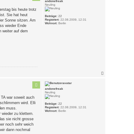
andonefreak
o
Neuling
b
rstag bis heute trotz
e
st. Sie hat heut
n
Beiträge:
22
Registriert:
22.08.2009, 12:31
der Sonne sitzen. Am
Wohnort:
Berlin
uss wieder Ende
n weiter auf dem
N
a
c
h
andonefreak
o
Neuling
b
r TA war soweit auch
e
schlimmern wird. Elli
n
Beiträge:
22
Registriert:
22.08.2009, 12:31
rden muss.
Wohnort:
Berlin
 wieder zu klettern.
as sie nicht grosse
mer noch sehr weich
n wir dann nochmal