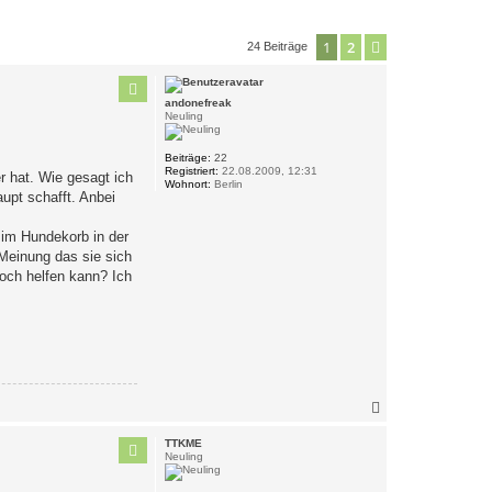
1
2
Nächste
24 Beiträge
andonefreak
Neuling
Beiträge:
22
Registriert:
22.08.2009, 12:31
r hat. Wie gesagt ich
Wohnort:
Berlin
aupt schafft. Anbei
r im Hundekorb in der
Meinung das sie sich
 noch helfen kann? Ich
N
a
c
TTKME
h
Neuling
o
b