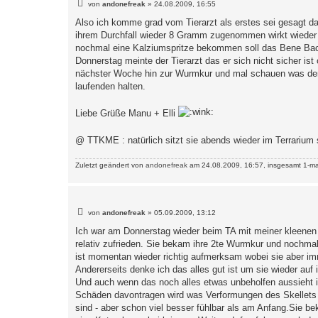
B
von
andonefreak
»
24.08.2009, 16:55
e
i
Also ich komme grad vom Tierarzt als erstes sei gesagt das
t
ihrem Durchfall wieder 8 Gramm zugenommen wirkt wieder 
r
a
nochmal eine Kalziumspritze bekommen soll das Bene Bac a
g
Donnerstag meinte der Tierarzt das er sich nicht sicher i
nächster Woche hin zur Wurmkur und mal schauen was der 
laufenden halten.
Liebe Grüße Manu + Elli
@ TTKME : natürlich sitzt sie abends wieder im Terrarium 
Zuletzt geändert von
andonefreak
am 24.08.2009, 16:57, insgesamt 1-ma
B
von
andonefreak
»
05.09.2009, 13:12
e
i
Ich war am Donnerstag wieder beim TA mit meiner kleenen u
t
relativ zufrieden. Sie bekam ihre 2te Wurmkur und nochmal
r
a
ist momentan wieder richtig aufmerksam wobei sie aber im
g
Andererseits denke ich das alles gut ist um sie wieder auf
Und auch wenn das noch alles etwas unbeholfen aussieht ist
Schäden davontragen wird was Verformungen des Skellets 
sind - aber schon viel besser fühlbar als am Anfang.Sie b