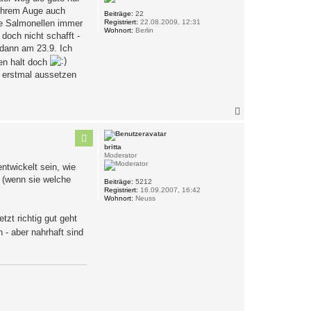
e
 ihrem Auge auch
n
Beiträge:
22
Registriert:
22.08.2009, 12:31
ie Salmonellen immer
Wohnort:
Berlin
doch nicht schafft -
 dann am 23.9. Ich
hen halt doch
h erstmal aussetzen
N
a
c
h
britta
o
Moderator
b
ntwickelt sein, wie
e
 (wenn sie welche
n
Beiträge:
5212
Registriert:
16.09.2007, 16:42
Wohnort:
Neuss
tzt richtig gut geht
 - aber nahrhaft sind