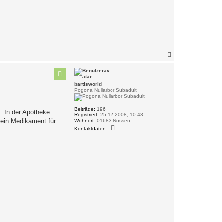
N
a
c
h
o
bartisworld
b
Pogona Nullarbor Subadult
e
n
Beiträge:
196
n. In der Apotheke
Registriert:
25.12.2008, 10:43
 ein Medikament für
Wohnort:
01683 Nossen
K
Kontaktdaten:
o
n
t
a
k
t
d
a
t
e
n
v
o
n
b
a