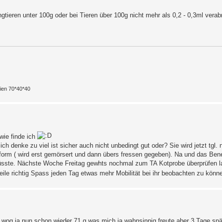
gtieren unter 100g oder bei Tieren über 100g nicht mehr als 0,2 - 0,3ml verab
rien 70*40*40
wie finde ich
h denke zu viel ist sicher auch nicht unbedingt gut oder? Sie wird jetzt tgl.
orm ( wird erst gemörsert und dann übers fressen gegeben). Na und das Bene 
 müsste. Nächste Woche Freitag gewhts nochmal zum TA Kotprobe überprüfen l
weile richtig Spass jeden Tag etwas mehr Mobilität bei ihr beobachten zu kön
e wog ja nun schon wieder 71 g was mich ja wahnsinnig freute aber 3 Tage spä