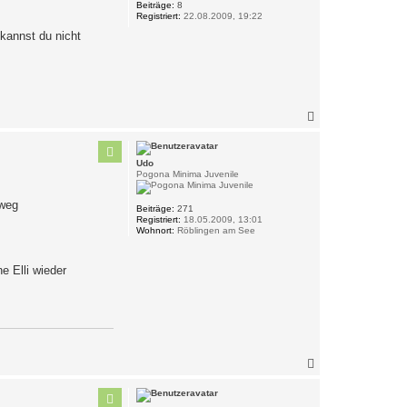
Beiträge:
8
e
Registriert:
22.08.2009, 19:22
n
kannst du nicht
N
a
c
h
Udo
o
Pogona Minima Juvenile
b
e
 weg
n
Beiträge:
271
Registriert:
18.05.2009, 13:01
Wohnort:
Röblingen am See
e Elli wieder
N
a
c
h