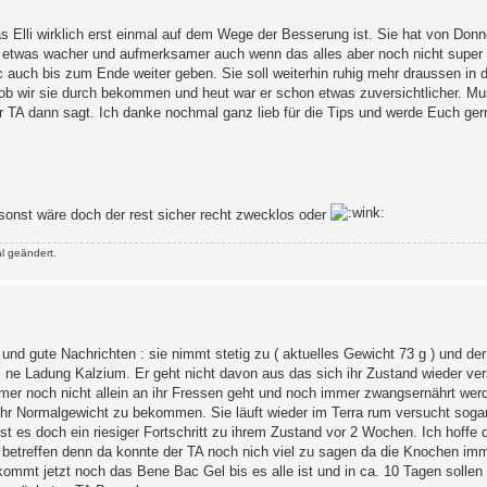
 Elli wirklich erst einmal auf dem Wege der Besserung ist. Sie hat von Donne
etwas wacher und aufmerksamer auch wenn das alles aber noch nicht super i
uch bis zum Ende weiter geben. Sie soll weiterhin ruhig mehr draussen in 
st ob wir sie durch bekommen und heut war er schon etwas zuversichtlicher. M
TA dann sagt. Ich danke nochmal ganz lieb für die Tips und werde Euch ger
sonst wäre doch der rest sicher recht zwecklos oder
l geändert.
nd gute Nachrichten : sie nimmt stetig zu ( aktuelles Gewicht 73 g ) und de
 ne Ladung Kalzium. Er geht nicht davon aus das sich ihr Zustand wieder ver
mer noch nicht allein an ihr Fressen geht und noch immer zwangsernährt we
 ihr Normalgewicht zu bekommen. Sie läuft wieder im Terra rum versucht sogar
 es doch ein riesiger Fortschritt zu ihrem Zustand vor 2 Wochen. Ich hoffe d
betreffen denn da konnte der TA noch nich viel zu sagen da die Knochen im
ekommt jetzt noch das Bene Bac Gel bis es alle ist und in ca. 10 Tagen solle