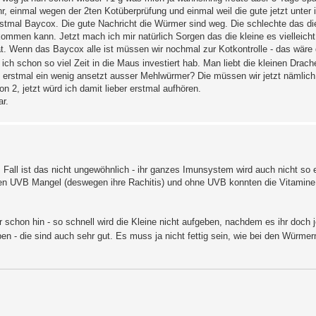
, einmal wegen der 2ten Kotüberprüfung und einmal weil die gute jetzt unter
rstmal Baycox. Die gute Nachricht die Würmer sind weg. Die schlechte das d
mmen kann. Jetzt mach ich mir natürlich Sorgen das die kleine es vielleicht 
at. Wenn das Baycox alle ist müssen wir nochmal zur Kotkontrolle - das wäre
 ich schon so viel Zeit in die Maus investiert hab. Man liebt die kleinen Drac
 erstmal ein wenig ansetzt ausser Mehlwürmer? Die müssen wir jetzt nämlic
 2, jetzt würd ich damit lieber erstmal aufhören.
r.
 Fall ist das nicht ungewöhnlich - ihr ganzes Imunsystem wird auch nicht so e
uten UVB Mangel (deswegen ihre Rachitis) und ohne UVB konnten die Vitamine
schon hin - so schnell wird die Kleine nicht aufgeben, nachdem es ihr doch je
n - die sind auch sehr gut. Es muss ja nicht fettig sein, wie bei den Würmern