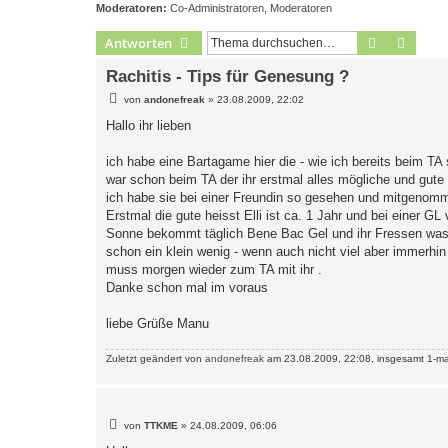
Moderatoren:
Co-Administratoren
,
Moderatoren
Suche
Erweit
Antworten
Rachitis - Tips für Genesung ?
B
von
andonefreak
»
23.08.2009, 22:02
e
i
Hallo ihr lieben
t
r
a
ich habe eine Bartagame hier die - wie ich bereits beim 
g
war schon beim TA der ihr erstmal alles mögliche und gute 
ich habe sie bei einer Freundin so gesehen und mitgenomme
Erstmal die gute heisst Elli ist ca. 1 Jahr und bei einer 
Sonne bekommt täglich Bene Bac Gel und ihr Fressen was 
schon ein klein wenig - wenn auch nicht viel aber immerhin -
muss morgen wieder zum TA mit ihr .
Danke schon mal im voraus
liebe Grüße Manu
Zuletzt geändert von
andonefreak
am 23.08.2009, 22:08, insgesamt 1-ma
B
von
TTKME
»
24.08.2009, 06:06
e
i