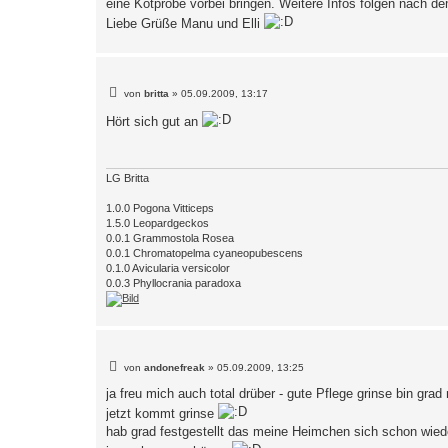
eine Kotprobe vorbei bringen. Weitere Infos folgen nach 
Liebe Grüße Manu und Elli
B
von
britta
»
05.09.2009, 13:17
e
i
Hört sich gut an
t
r
a
g
LG Britta
1.0.0 Pogona Vitticeps
1.5.0 Leopardgeckos
0.0.1 Grammostola Rosea
0.0.1 Chromatopelma cyaneopubescens
0.1.0 Avicularia versicolor
0.0.3 Phyllocrania paradoxa
B
von
andonefreak
»
05.09.2009, 13:25
e
i
ja freu mich auch total drüber - gute Pflege grinse bin gra
t
jetzt kommt grinse
r
a
hab grad festgestellt das meine Heimchen sich schon wied
g