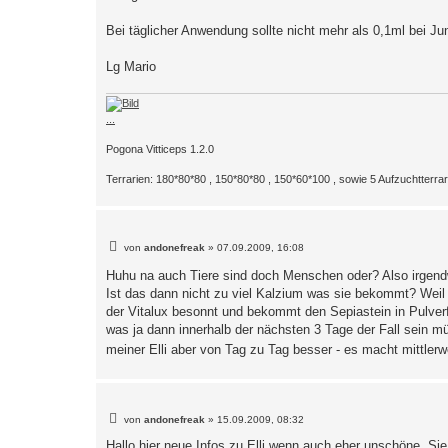
Bei täglicher Anwendung sollte nicht mehr als 0,1ml bei Jun
Lg Mario
...
Pogona Vitticeps 1.2.0
Terrarien: 180*80*80 , 150*80*80 , 150*60*100 , sowie 5 Aufzuchtterra
B
von
andonefreak
»
07.09.2009, 16:08
e
i
Huhu na auch Tiere sind doch Menschen oder? Also irgend
t
Ist das dann nicht zu viel Kalzium was sie bekommt? Weil ic
r
a
der Vitalux besonnt und bekommt den Sepiastein in Pulverf
g
was ja dann innerhalb der nächsten 3 Tage der Fall sein
meiner Elli aber von Tag zu Tag besser - es macht mittler
B
von
andonefreak
»
15.09.2009, 08:32
e
i
Hallo hier neue Infos zu Elli wenn auch eher unschöne. Si