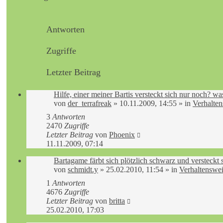
Antworten
Zugriffe
Letzter Beitrag
Hilfe, einer meiner Bartis versteckt sich nur noch? wa
von
der_terrafreak
»
10.11.2009, 14:55
» in
Verhalte
3
Antworten
2470
Zugriffe
Letzter Beitrag
von
Phoenix
11.11.2009, 07:14
Bartagame färbt sich plötzlich schwarz und versteckt 
von
schmidt.y
»
25.02.2010, 11:54
» in
Verhaltenswe
1
Antworten
4676
Zugriffe
Letzter Beitrag
von
britta
25.02.2010, 17:03