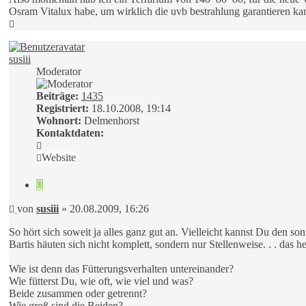
Osram Vitalux habe, um wirklich die uvb bestrahlung garantieren k
Nach
oben
susiii
Moderator
Beiträge:
1435
Registriert:
18.10.2008, 19:14
Wohnort:
Delmenhorst
Kontaktdaten:
Kontaktdaten
von
Website
susiii
Zitieren
Beitrag
von
susiii
»
20.08.2009, 16:26
So hört sich soweit ja alles ganz gut an. Vielleicht kannst Du den 
Bartis häuten sich nicht komplett, sondern nur Stellenweise. . . das
Wie ist denn das Fütterungsverhalten untereinander?
Wie fütterst Du, wie oft, wie viel und was?
Beide zusammen oder getrennt?
Wie groß sind die Beiden?