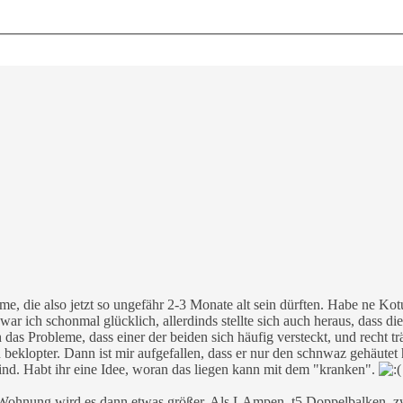
me, die also jetzt so ungefähr 2-3 Monate alt sein dürften. Habe ne Ko
ar ich schonmal glücklich, allerdinds stellte sich auch heraus, dass d
das Probleme, dass einer der beiden sich häufig versteckt, und recht tr
 beklopter. Dann ist mir aufgefallen, dass er nur den schnwaz gehäutet hat
ind. Habt ihr eine Idee, woran das liegen kann mit dem "kranken".
e Wohnung wird es dann etwas größer. Als LAmpen, t5 Doppelbalken,