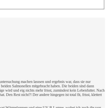
tuntersuchung machen lasssen und ergebnis war, dass sie nur
ie beiden Salmonellen mitgebracht haben. Die beiden sind dann
äge wird und eig nichts mehr frisst, zumindest kein Lebenfutter. Nach
. Den Rest nicht?! Der andere hingegen ist total fit, frisst, klettert
 zwei Wärmelampen und eine UV B Lampe, wobei ich auch die von