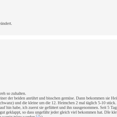
ändert.
reh so zuhalten.
 keiner der beiden anrührt und bisschen gemüse. Dann bekommen sie He
hwanz) und die kleine um die 12. Heimchen 2 mal täglich 5-10 stück. H
auf hin habe, ich zuerst sie gefüttert und ihn rausgenommen. Seit 5 Ta
nz gut geklappt, so dass ungefähr jeder gleich viel bekommen hat. DIe k
ein wenig träge werden