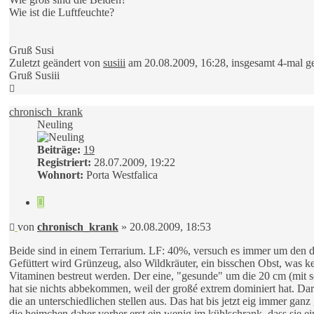
Wie ist die Luftfeuchte?
Gruß Susi
Zuletzt geändert von
susiii
am 20.08.2009, 16:28, insgesamt 4-mal ge
Gruß Susiii
Nach
oben
chronisch_krank
Neuling
Beiträge:
19
Registriert:
28.07.2009, 19:22
Wohnort:
Porta Westfalica
Zitieren
Beitrag
von
chronisch_krank
»
20.08.2009, 18:53
Beide sind in einem Terrarium. LF: 40%, versuch es immer um den d
Gefüttert wird Grünzeug, also Wildkräuter, ein bisschen Obst, was
Vitaminen bestreut werden. Der eine, "gesunde" um die 20 cm (mit sc
hat sie nichts abbekommen, weil der großé extrem dominiert hat. Dar
die an unterschiedlichen stellen aus. Das hat bis jetzt eig immer ga
die heimchen daher vorher erst ein wenig im kühlschrank, dass sie 