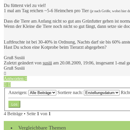
Du fütterst viel zu viel!
1 mal am Tag reichen ~5-6 Heimchen pro Tier
(je nach Größe, wobei hier dr
Dass die Tiere am Anfang nicht so gut ans Grünfutter gehen ist norma
Wenn der Kleine die Tiere noch nicht so gut fängt, dann setze sie do
Luftfeuchte ist bei 30-40% in Ordnung, Nachts darf sie bis 60% anst
Hast Du schon eine Kotprobe beim Tierarzt abgegeben?
Gruß Susiii
Zuletzt geändert von
susiii
am 20.08.2009, 19:06, insgesamt 1-mal ge
Gruß Susiii
Nach
oben
Antworten
Anzeigen:
Sortiere nach:
Rich
4 Beiträge • Seite
1
von
1
Vergleichbare Themen