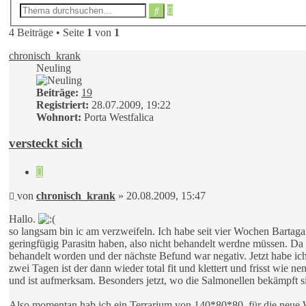
Erweiterte
Suche
Suche
4 Beiträge • Seite
1
von
1
chronisch_krank
Neuling
Beiträge:
19
Registriert:
28.07.2009, 19:22
Wohnort:
Porta Westfalica
versteckt sich
Zitieren
Beitrag
von
chronisch_krank
»
20.08.2009, 15:47
Hallo.
so langsam bin ic am verzweifeln. Ich habe seit vier Wochen Bartaga
geringfügig Parasitn haben, also nicht behandelt werdne müssen. Da w
behandelt worden und der nächste Befund war negativ. Jetzt habe ich 
zwei Tagen ist der dann wieder total fit und klettert und frisst wie nen
und ist aufmerksam. Besonders jetzt, wo die Salmonellen bekämpft s
Also momentan hab ich ein Terrarium von 140*80*80, für die neu