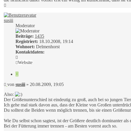
Nach
oben
susiii
Moderator
Beiträge:
1435
Registriert:
18.10.2008, 19:14
Wohnort:
Delmenhorst
Kontaktdaten:
Kontaktdaten
von
Website
susiii
Zitieren
Beitrag
von
susiii
»
20.08.2009, 19:05
Also:
Der Größenunterschied ist eindeutig zu groß, auch bei so jungen Tie
Ich gehe mal stark davon aus, dass der Kleine von Großen unterdrück
Du solltest die Beiden wenn möglich trennen, bis sie einen Größenun
Wie Du selbst schon sagtest, ist der Größere deutlich dominanter al
Bei der Fütterung immer trennen - am Besten vorerst auch so.