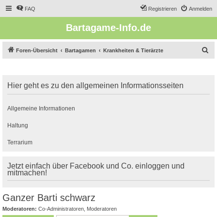
FAQ
Registrieren
Anmelden
Bartagame-Info.de
S
Foren-Übersicht
Bartagamen
Krankheiten & Tierärzte
u
c
Hier geht es zu den allgemeinen Informationsseiten
h
e
Allgemeine Informationen
Haltung
Terrarium
Jetzt einfach über Facebook und Co. einloggen und
mitmachen!
Ganzer Barti schwarz
Moderatoren:
Co-Administratoren
,
Moderatoren