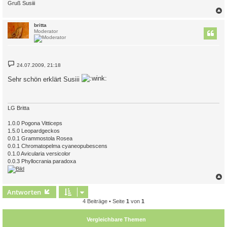
Gruß Susiii
c
britta
Moderator
B
24.07.2009, 21:18
e
i
Sehr schön erklärt Susiii
t
r
a
g
LG Britta
1.0.0 Pogona Vitticeps
1.5.0 Leopardgeckos
0.0.1 Grammostola Rosea
0.0.1 Chromatopelma cyaneopubescens
0.1.0 Avicularia versicolor
0.0.3 Phyllocrania paradoxa
c
Antworten
4 Beiträge • Seite
1
von
1
Vergleichbare Themen