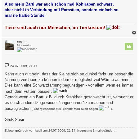
i
Also mein Barti war auch schon mal Kohlraben schwarz,
t
aber nicht in Verbindung mit Parasiten, sondern einfach so
r
a
mal ne halbe Stunde!
g
Tiere sind auch nur Menschen, im Tierkostüm!
c
susiii
Moderator
B
24.07.2009, 21:11
e
i
Kann auch gut sein, dass der Kleine sich so dunkel färbt um besser die
t
Nahrung verdauen zu können indem er möglichst viel Wärme aufnimmt.
r
a
Dies kann eine Schwarzfärbung begünstigen - vor allem wenn es immer
g
nach dem Füttern passiert
Gerade wenn ein Barti z.B. durch Krankheit geschwächt ist, versucht er
es durch andere Dinge wieder "angenehmer" zu machen und
auszugleichen
.
("Energiesparmodus" könnte man auch sagen
)
Gruß Susii
Zuletzt geändert von
susiii
am 24.07.2009, 21:14, insgesamt 1-mal geändert.