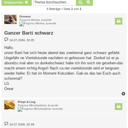
Suche
Erweiterte Suche
Antworten
4 Beiträge • Seite
1
von
1
Oranear
Pogona Minima Juvenile
Ganzer Barti schwarz
B
24.07.2009, 20:35
e
i
Hallo,
t
unser Barti hat sich heute abend das zweitemal ganz schwarz gefärbt.
r
a
Ungefähr ne Viertelstunde nachdem er gefressen hat. Dunkel ist er ja
g
abundzu mal aber so dunkelschwarz habe ich ihn noch nie gesehen-das
macht einem richtig Angst! Nach ca.ner viertelstunde wird er langsam
wieder heller. Er hat im Moment Kokzidien. Gab es das bei Euch auch
schonmal?
LG
Orear
c
Pimpi & Ling
Pogona Microlepidota Juvenile
B
24.07.2009, 20:39
e