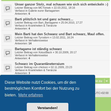
Unser ganzer Stolz, mal schauen wie sich sich entwickeln :-)
Letzter Beitrag von
MCTomek
«
22.03.2011, 18:16
Verfasst in
Galerie eurer Bartagamen
Antworten:
6
Barti plötzlich tot und ganz schwarz...
Letzter Beitrag von
Bart_Bartagame
«
25.04.2010, 17:27
Verfasst in
Krankheiten & Tierärzte
Antworten:
4
Mein Barti hat den Schwanz und Bart schwarz, Maul offen.
Letzter Beitrag von
Tyrodorn
«
13.02.2011, 16:24
Verfasst in
Verhaltensweise
Antworten:
14
Bartagame ist ständig schwarz
Letzter Beitrag von
XotusBlack
«
30.10.2009, 20:17
Verfasst in
Verhaltensweise
Antworten:
4
Schwarz im Quarantäneterraium
Letzter Beitrag von
chicken
«
02.11.2009, 23:23
Verfasst in
Krankheiten & Tierärzte
Antworten:
3
Gehe zu
Diese Website nutzt Cookies, um dir den
bestmöglichen Komfort bei der Nutzung zu
Alle Zeiten sind
UTC+02:00
bieten.
Mehr erfahren
Powered by
phpBB
® Forum Software © phpBB Limited
Deutsche Übersetzung durch
phpBB.de
Verstanden!
Style
proflat
von ©
Mazeltof
2017