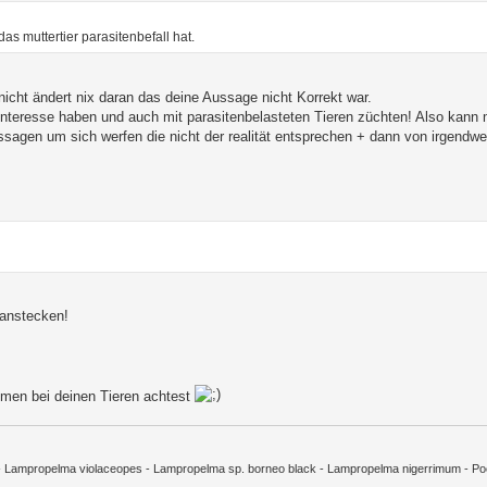
s muttertier parasitenbefall hat.
cht ändert nix daran das deine Aussage nicht Korrekt war.
Interesse haben und auch mit parasitenbelasteten Tieren züchten! Also kann 
ussagen um sich werfen die nicht der realität entsprechen + dann von irgendw
 anstecken!
men bei deinen Tieren achtest
m - Lampropelma violaceopes - Lampropelma sp. borneo black - Lampropelma nigerrimum - Poec