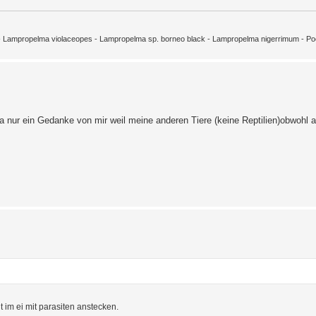
m - Lampropelma violaceopes - Lampropelma sp. borneo black - Lampropelma nigerrimum - Poec
a nur ein Gedanke von mir weil meine anderen Tiere (keine Reptilien)obwohl a
ht im ei mit parasiten anstecken.