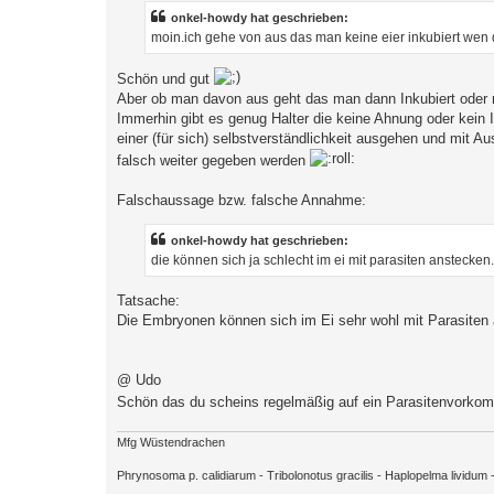
t
r
onkel-howdy hat geschrieben:
a
moin.ich gehe von aus das man keine eier inkubiert wen da
g
Schön und gut
Aber ob man davon aus geht das man dann Inkubiert oder ni
Immerhin gibt es genug Halter die keine Ahnung oder kein 
einer (für sich) selbstverständlichkeit ausgehen und mit A
falsch weiter gegeben werden
Falschaussage bzw. falsche Annahme:
onkel-howdy hat geschrieben:
die können sich ja schlecht im ei mit parasiten anstecken.
Tatsache:
Die Embryonen können sich im Ei sehr wohl mit Parasiten
@ Udo
Schön das du scheins regelmäßig auf ein Parasitenvorkom
Mfg Wüstendrachen
Phrynosoma p. calidiarum - Tribolonotus gracilis - Haplopelma lividu