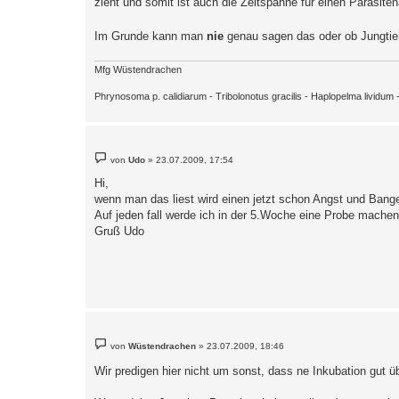
zieht und somit ist auch die Zeitspanne für einen Parasit
Im Grunde kann man
nie
genau sagen das oder ob Jungtie
Mfg Wüstendrachen
Phrynosoma p. calidiarum - Tribolonotus gracilis - Haplopelma lividu
B
von
Udo
»
23.07.2009, 17:54
e
i
Hi,
t
wenn man das liest wird einen jetzt schon Angst und Bang
r
a
Auf jeden fall werde ich in der 5.Woche eine Probe machen
g
Gruß Udo
B
von
Wüstendrachen
»
23.07.2009, 18:46
e
i
Wir predigen hier nicht um sonst, dass ne Inkubation gut 
t
r
a