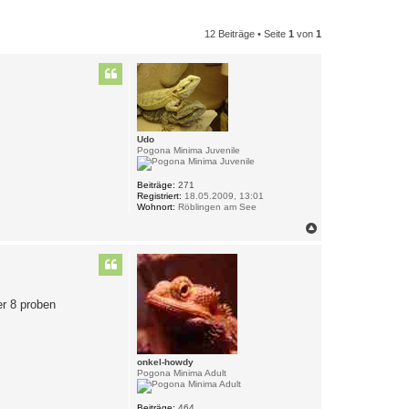
12 Beiträge • Seite
1
von
1
Udo
Pogona Minima Juvenile
Beiträge:
271
Registriert:
18.05.2009, 13:01
Wohnort:
Röblingen am See
N
a
c
h
o
b
er 8 proben
e
n
onkel-howdy
Pogona Minima Adult
Beiträge:
464