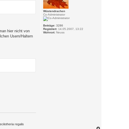
n
Wüstendrachen
Co-Administrator
Beiträge:
3286
Registriert:
14.05.2007, 13:22
man hier nicht von
Wohnort:
Neuss
elchen Usern/Haltern
ilotheria regalis
N