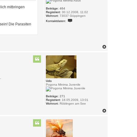
ich mitbringen
Beiträge:
464
Registriert:
30.12.2008, 11:02
Wohnort:
73037 Göppingen
K
Kontaktdaten:
o
sein! Die Parasiten
n
t
a
k
t
d
N
a
a
t
c
e
h
n
o
v
o
b
n
e
o
n
.
n
Udo
k
Pogona Minima Juvenile
e
l
-
Beiträge:
271
h
Registriert:
18.05.2009, 13:01
o
Wohnort:
Röblingen am See
w
d
N
y
a
c
h
o
b
e