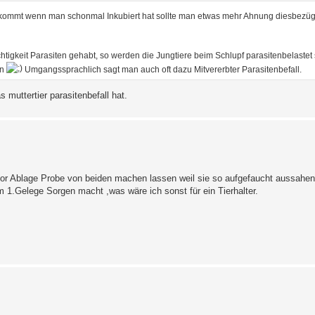
 kommt wenn man schonmal Inkubiert hat sollte man etwas mehr Ahnung diesbezügl
htigkeit Parasiten gehabt, so werden die Jungtiere beim Schlupf parasitenbelastet 
en
Umgangssprachlich sagt man auch oft dazu Mitvererbter Parasitenbefall.
 muttertier parasitenbefall hat.
vor Ablage Probe von beiden machen lassen weil sie so aufgefaucht aussahen
im 1.Gelege Sorgen macht ,was wäre ich sonst für ein Tierhalter.