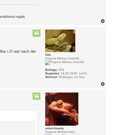
ilotheria regalis
N
a
c
h
o
b
e
n
lles i.O war nach der
Udo
Pogona Minima Juvenile
Beiträge:
271
Registriert:
18.05.2009, 13:01
Wohnort:
Röblingen am See
N
a
c
h
o
b
e
n
onkel-howdy
Pogona Minima Adult