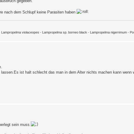
enausbruch gegeben.
re nach dem Schlupf keine Parasiten haben
m - Lampropelma violaceopes - Lampropelma sp. borneo black - Lampropelma nigerrimum - Poec
e.
 lassen.Es ist halt schlecht das man in dem Alter nichts machen kann wenn w
überlegt sein muss