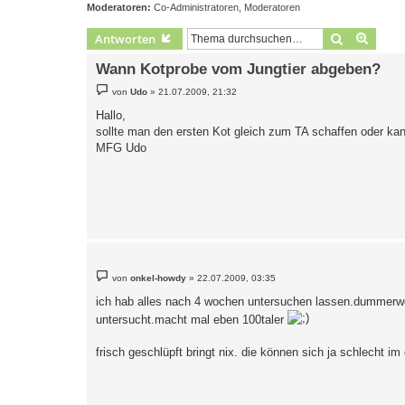
Moderatoren:
Co-Administratoren
,
Moderatoren
Suche
Erweit
Antworten
Wann Kotprobe vom Jungtier abgeben?
B
von
Udo
»
21.07.2009, 21:32
e
i
Hallo,
t
sollte man den ersten Kot gleich zum TA schaffen oder kan
r
a
MFG Udo
g
B
von
onkel-howdy
»
22.07.2009, 03:35
e
i
ich hab alles nach 4 wochen untersuchen lassen.dummerwei
t
r
untersucht.macht mal eben 100taler
a
g
frisch geschlüpft bringt nix. die können sich ja schlecht im