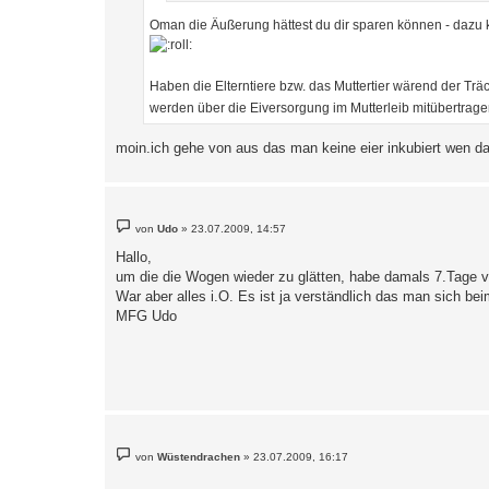
Oman die Äußerung hättest du dir sparen können - dazu
Haben die Elterntiere bzw. das Muttertier wärend der Träc
werden über die Eiversorgung im Mutterleib mitübertrag
moin.ich gehe von aus das man keine eier inkubiert wen das
B
von
Udo
»
23.07.2009, 14:57
e
i
Hallo,
t
um die die Wogen wieder zu glätten, habe damals 7.Tage 
r
a
War aber alles i.O. Es ist ja verständlich das man sich be
g
MFG Udo
B
von
Wüstendrachen
»
23.07.2009, 16:17
e
i