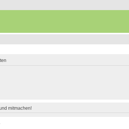
iten
 und mitmachen!
?