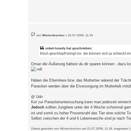
B
von
Wüstendrachen
»
22.07.2009, 11:16
e
i
t
r
onkel-howdy hat geschrieben:
a
frisch geschlüpft bringt nix. die können sich ja schlecht i
g
Oman die Äußerung hättest du dir sparen können - dazu k
Haben die Elterntiere bzw. das Muttertier wärend der Träch
Parasiten werden über die Eiversorgung im Mutterleib mitü
@ Udo
Kot zur Parasitenuntersuchung kann man jederzeit einreichen
Jedoch
sollten Jungtiere unter der 4 Woche schonmal garn
ist und somit zu hoher Prozentzahl das Tier eine solche To
Selbst zwischen der 4 und 6 Lebenswoche sind je nach Tier
Zuletzt geändert von
Wüstendrachen
am 22.07.2009, 11:18, insgesamt 2-