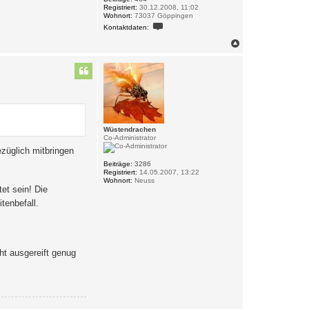
Registriert:
30.12.2008, 11:02
Wohnort:
73037 Göppingen
K
Kontaktdaten:
o
n
N
t
a
a
c
k
h
t
o
d
a
b
t
e
e
n
n
v
Wüstendrachen
o
Co-Administrator
n
o
züglich mitbringen
n
Beiträge:
3286
k
Registriert:
14.05.2007, 13:22
e
Wohnort:
Neuss
l
et sein! Die
-
h
tenbefall.
o
w
d
y
ht ausgereift genug