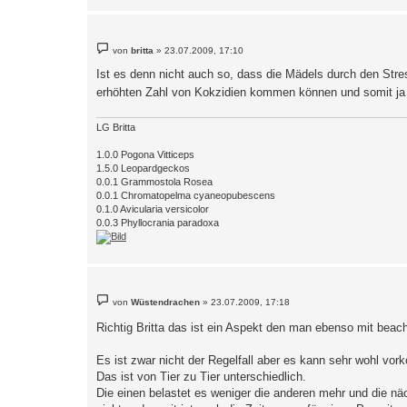
B
von
britta
»
23.07.2009, 17:10
e
i
Ist es denn nicht auch so, dass die Mädels durch den Stres
t
r
erhöhten Zahl von Kokzidien kommen können und somit ja a
a
g
LG Britta
1.0.0 Pogona Vitticeps
1.5.0 Leopardgeckos
0.0.1 Grammostola Rosea
0.0.1 Chromatopelma cyaneopubescens
0.1.0 Avicularia versicolor
0.0.3 Phyllocrania paradoxa
B
von
Wüstendrachen
»
23.07.2009, 17:18
e
i
Richtig Britta das ist ein Aspekt den man ebenso mit beac
t
r
a
Es ist zwar nicht der Regelfall aber es kann sehr wohl vo
g
Das ist von Tier zu Tier unterschiedlich.
Die einen belastet es weniger die anderen mehr und die nä