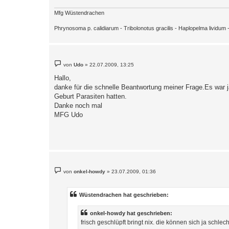
Mfg Wüstendrachen
Phrynosoma p. calidiarum - Tribolonotus gracilis - Haplopelma lividu
B
von
Udo
»
22.07.2009, 13:25
e
i
Hallo,
t
danke für die schnelle Beantwortung meiner Frage.Es war j
r
a
Geburt Parasiten hatten.
g
Danke noch mal
MFG Udo
B
von
onkel-howdy
»
23.07.2009, 01:36
e
i
t
r
Wüstendrachen hat geschrieben:
a
g
onkel-howdy hat geschrieben:
frisch geschlüpft bringt nix. die können sich ja schlec