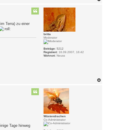
a
c
h
o
b
im Terra) zu einer
e
n
britta
Moderator
Beiträge:
5212
Registriert:
16.09.2007, 16:42
Wohnort:
Neuss
N
a
c
h
o
b
e
n
Wüstendrachen
Co-Administrator
einige Tage hinweg