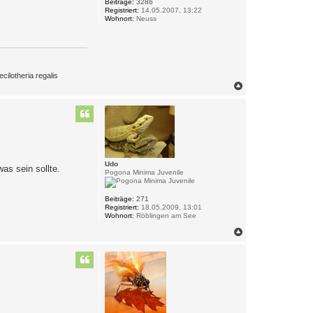
Beiträge:
3286
Registriert:
14.05.2007, 13:22
Wohnort:
Neuss
ilotheria regalis
N
a
c
h
o
b
e
n
Udo
as sein sollte.
Pogona Minima Juvenile
Beiträge:
271
Registriert:
18.05.2009, 13:01
Wohnort:
Röblingen am See
N
a
c
h
o
b
e
n