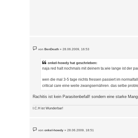
B
von
BenDeath
»
28.06.2009, 16:53
e
i
t
r
onkel-howdy hat geschrieben:
a
naja red halt nochmals mit deinem ta.wie lange ist der p
g
wen die mal 3-5 tage nichts fressen passiert im normalfall
critical care eine weile zwangsernähren. das selbe probl
Rachitis ist kein Parasitenbefall! sondern eine starke M
I.C.H ist Wunderbar!
B
von
onkel-howdy
»
28.06.2009, 18:51
e
i