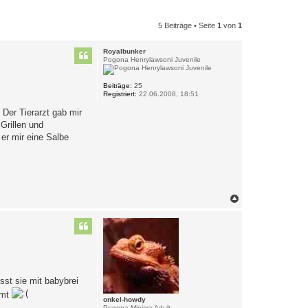
5 Beiträge • Seite
1
von
1
Royalbunker
Pogona Henrylawsoni Juvenile
Beiträge:
25
Registriert:
22.06.2008, 18:51
 Der Tierarzt gab mir
 Grillen und
 er mir eine Salbe
N
a
c
h
o
b
e
n
sst sie mit babybrei
mmt
onkel-howdy
Pogona Minima Adult