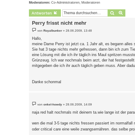
Moderatoren:
Co-Administratoren
,
Moderatoren
Suche
Erweit
Antworten
Perry frisst nicht mehr
B
von
Royalbunker
»
28.06.2009, 13:48
e
i
Hallo,
t
meine Dame Perry ist jetzt ca. 1 Jahr alt, es begann alles 
r
a
Sie hat 3 tage nichts mehr gefressen, dann bin ich zum Tier
g
eine Lösung mit die ich ihr täglich ins Maul spritzen musste
Grünzeug. Ich war nochmals beim arzt, der hat festgestellt
mitgegeben die ich ihr auch täglich geben muss. Aber dadu
Danke schonmal
B
von
onkel-howdy
»
28.06.2009, 14:09
e
i
naja red halt nochmals mit deinem ta.wie lange ist der par
t
r
a
wen die mal 3-5 tage nichts fressen passiert im normalfall 
g
oder critical care eine weile zwangsernähren. das selbe pr