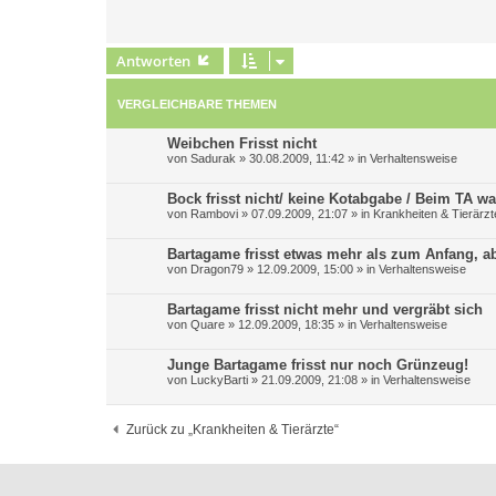
Antworten
VERGLEICHBARE THEMEN
Weibchen Frisst nicht
von
Sadurak
»
30.08.2009, 11:42
» in
Verhaltensweise
Bock frisst nicht/ keine Kotabgabe / Beim TA w
von
Rambovi
»
07.09.2009, 21:07
» in
Krankheiten & Tierärzt
Bartagame frisst etwas mehr als zum Anfang, a
von
Dragon79
»
12.09.2009, 15:00
» in
Verhaltensweise
Bartagame frisst nicht mehr und vergräbt sich
von
Quare
»
12.09.2009, 18:35
» in
Verhaltensweise
Junge Bartagame frisst nur noch Grünzeug!
von
LuckyBarti
»
21.09.2009, 21:08
» in
Verhaltensweise
Zurück zu „Krankheiten & Tierärzte“