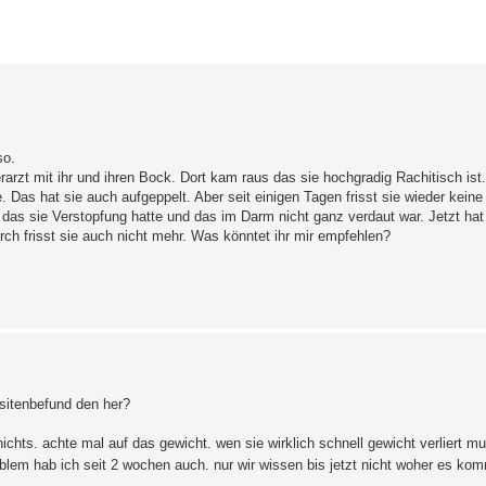
erte Suche
so.
arzt mit ihr und ihren Bock. Dort kam raus das sie hochgradig Rachitisch ist.
. Das hat sie auch aufgeppelt. Aber seit einigen Tagen frisst sie wieder keine
 das sie Verstopfung hatte und das im Darm nicht ganz verdaut war. Jetzt hat
rch frisst sie auch nicht mehr. Was könntet ihr mir empfehlen?
asitenbefund den her?
nichts. achte mal auf das gewicht. wen sie wirklich schnell gewicht verliert mu
oblem hab ich seit 2 wochen auch. nur wir wissen bis jetzt nicht woher es ko