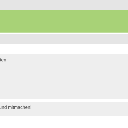
iten
 und mitmachen!