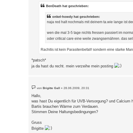
t
r
BenDeath hat geschrieben:
a
g
onkel-howdy hat geschrieben:
naja red halt nochmals mit deinem ta.wie lange ist d
wen die mal 3-5 tage nichts fressen passiert im normal
oder critical care eine weile zwangsernähren. das se
Rachitis ist kein Parasitenbefall! sondern eine starke
*patsch*
ja da hast du recht. mein verzeihe mein posting
B
von
Brigitte Gall
»
28.06.2009, 20:31
e
i
Hallo,
t
was hast Du eigentlich für UVB-Versorgung? und Calcium 
r
a
Bartis brauchen Wärme zum Verdauen.
g
Stimmen Deine Haltungsbedingungen?
Gruss
Brigitte