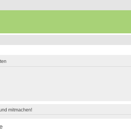
iten
 und mitmachen!
e