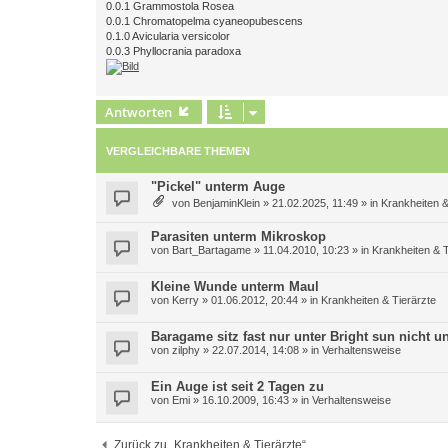
0.0.1 Grammostola Rosea
0.0.1 Chromatopelma cyaneopubescens
0.1.0 Avicularia versicolor
0.0.3 Phyllocrania paradoxa
Antworten
VERGLEICHBARE THEMEN
"Pickel" unterm Auge
von
BenjaminKlein
»
21.02.2025, 11:49
» in
Krankheiten &
Parasiten unterm Mikroskop
von
Bart_Bartagame
»
11.04.2010, 10:23
» in
Krankheiten & T
Kleine Wunde unterm Maul
von
Kerry
»
01.06.2012, 20:44
» in
Krankheiten & Tierärzte
Baragame sitz fast nur unter Bright sun nicht
von
zilphy
»
22.07.2014, 14:08
» in
Verhaltensweise
Ein Auge ist seit 2 Tagen zu
von
Emi
»
16.10.2009, 16:43
» in
Verhaltensweise
Zurück zu „Krankheiten & Tierärzte“