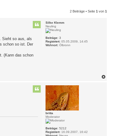
2 Beiträge • Seite
1
von
1
Silke Klemm
Neuling
Beiträge:
3
 Sieht so aus, als
Registriert:
05.05.2009, 14:45
s schon so ist. Der
Wohnort:
Ölbronn
egt. (Kann das schon
N
a
c
h
o
b
e
n
britta
Moderator
Beiträge:
5212
Registriert:
16.09.2007, 16:42
Wohnort:
Neuss