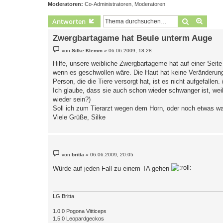
Moderatoren:
Co-Administratoren
,
Moderatoren
Suche
Erweit
Antworten
Zwergbartagame hat Beule unterm Auge
B
von
Silke Klemm
»
06.06.2009, 18:28
e
i
Hilfe, unsere weibliche Zwergbartageme hat auf einer Sei
t
wenn es geschwollen wäre. Die Haut hat keine Veränderung
r
a
Person, die die Tiere versorgt hat, ist es nicht aufgefalle
g
Ich glaube, dass sie auch schon wieder schwanger ist, weil 
wieder sein?)
Soll ich zum Tierarzt wegen dem Horn, oder noch etwas w
Viele Grüße, Silke
B
von
britta
»
06.06.2009, 20:05
e
i
Würde auf jeden Fall zu einem TA gehen
t
r
a
g
LG Britta
1.0.0 Pogona Vitticeps
1.5.0 Leopardgeckos