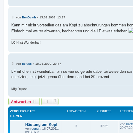
B
von
BenDeath
»
15.03.2009, 13:27
e
i
Kann mir nicht vorstellen das am Kopf zu abschnürungen kommen kön
t
Einfach mal weiter abwarten, beobachten und die LF etwas erhöhen
r
a
g
I.C.H ist Wunderbar!
B
von
dejuss
»
15.03.2009, 20:47
e
i
LF erhöhen ist wunderbar, bin so wie so gerade dabei teilweise den sa
t
ersetzten, leigt jetzt genau über dem sand bei 80 prozent.
r
a
g
Mfg Dejuss
Antworten
VERGLEICHBARE
ANTWORTEN
ZUGRIFFE
LETZTER
THEMEN
L
Häutung am Kopf
von
bar
A
Z
3
3235
e
29.07.20
von
copu
»
16.07.2011,
t
09:00
» in