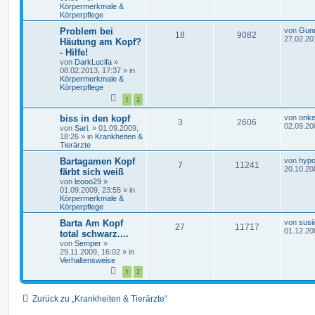
n
u
z
Körpermerkmale &
t
Körperpflege
t
g
e
r
L
Problem bei
von
Gun
A
Z
18
9082
w
r
B
e
27.02.20
Häutung am Kopf?
e
t
- Hilfe!
n
u
i
z
o
i
von
DarkLucifa
»
t
t
08.02.2013, 17:37
» in
t
g
r
e
r
f
Körpermerkmale &
a
r
Körperpflege
g
w
r
B
t
f
e
1
2
i
o
i
e
e
t
L
biss in den kopf
von
onke
A
Z
3
2606
r
e
r
f
02.09.20
von
Sari.
»
01.09.2009,
n
a
t
18:26
» in
Krankheiten &
n
u
g
z
t
f
Tierärzte
t
t
g
e
L
Bartagamen Kopf
von
hyp
e
e
A
Z
7
11241
r
e
20.10.20
färbt sich weiß
w
r
B
t
n
von
leooo29
»
n
u
e
z
01.09.2009, 23:55
» in
i
t
o
i
Körpermerkmale &
t
g
t
e
Körperpflege
r
r
r
f
a
w
r
B
L
Barta Am Kopf
von
susii
A
Z
27
11717
g
e
e
t
f
01.12.20
total schwarz....
i
o
i
t
von
Semper
»
n
u
t
z
e
e
29.11.2009, 16:02
» in
r
r
f
t
Verhaltensweise
a
t
g
e
n
g
1
2
r
t
f
w
r
B
e
e
e
i
Zurück zu „Krankheiten & Tierärzte“
o
i
t
n
r