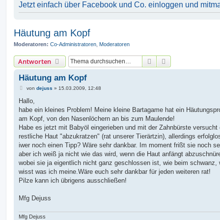
Jetzt einfach über Facebook und Co. einloggen und mitm
Häutung am Kopf
Moderatoren:
Co-Administratoren
,
Moderatoren
Suche
Erweiterte Suche
Antworten
Häutung am Kopf
B
von
dejuss
»
15.03.2009, 12:48
e
i
Hallo,
t
habe ein kleines Problem! Meine kleine Bartagame hat ein Häutungsp
r
a
am Kopf, von den Nasenlöchern an bis zum Maulende!
g
Habe es jetzt mit Babyöl eingerieben und mit der Zahnbürste versucht 
restliche Haut "abzukratzen" (rat unserer Tierärtzin), allerdings erfolglo
iwer noch einen Tipp? Wäre sehr dankbar. Im moment frißt sie noch se
aber ich weiß ja nicht wie das wird, wenn die Haut anfängt abzuschnür
wobei sie ja eigentlich nicht ganz geschlossen ist, wie beim schwanz, 
wisst was ich meine.Wäre euch sehr dankbar für jeden weiteren rat!
Pilze kann ich übrigens ausschließen!
Mfg Dejuss
Mfg Dejuss