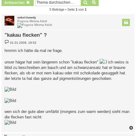
Suche
Erweiterte Suche
Antworten
5 Beiträge • Seite
1
von
1
onkel-howdy
Pogona Minima Adult
"kakau flecken" ?
B
01.01.2009, 18:52
e
i
hmmm ich hätte da mal ne frage.
t
r
a
unser hägar hat sein längerem schon "kakau flecken"
ich weiss is
g
blöd zu beschreiben.am bauch und am schwanzansatz hat er braune
flecken, als ob er mot nem kakau oder mit schokolade gesuggelt hat.
der letzte ta hat das ganze auf pigmentstörungen geschoben.
wen sich der gute aber umfärbt (morgens zum warm werden) sieht man
die flecken fast nicht: