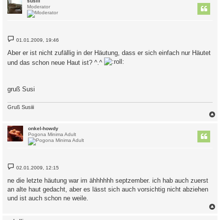
c
susiii
Moderator
B
01.01.2009, 19:46
e
i
Aber er ist nicht zufällig in der Häutung, dass er sich einfach nur Häutet
t
r
und das schon neue Haut ist? ^.^
a
g
gruß Susi
Gruß Susiii
c
onkel-howdy
Pogona Minima Adult
B
02.01.2009, 12:15
e
i
ne die letzte häutung war im ähhhhhh septzember. ich hab auch zuerst
t
an alte haut gedacht, aber es lässt sich auch vorsichtig nicht abziehen
r
a
und ist auch schon ne weile.
g
c