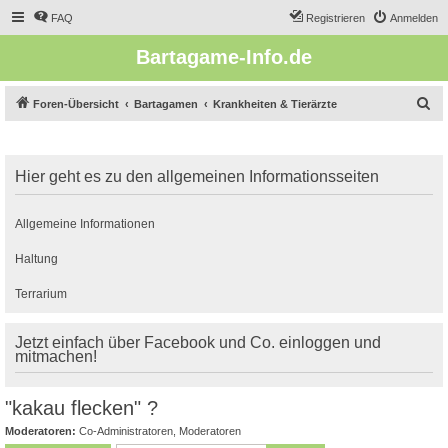
FAQ
Registrieren
Anmelden
Bartagame-Info.de
S
Foren-Übersicht
Bartagamen
Krankheiten & Tierärzte
u
c
Hier geht es zu den allgemeinen Informationsseiten
h
e
Allgemeine Informationen
Haltung
Terrarium
Jetzt einfach über Facebook und Co. einloggen und
mitmachen!
"kakau flecken" ?
Moderatoren:
Co-Administratoren
,
Moderatoren