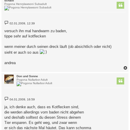
schalli
Pogona Henrylawsoni Subadult
B
02.01.2009, 12:39
e
i
versuch ihn mal handwarm zu baden,
t
tippe sehr auf kotflecken
r
a
g
wenn meiner durch seinen dreck läuft (ob absichtlich oder nicht)
sieht er auch so aus
andrea
c
Don und Sonne
Pogona Nullarbor Adult
B
04.01.2009, 16:59
e
i
ja, ich denke auch, dass es Kotflecken sind,
t
die werden allerdings vom baden nicht abgehen
r
a
und deshalb solltest du diesen Stress deinem
g
Tier ersparen. Es geht weg, und zwar wenn
er sich das nächste Mal häutet. Das kann schonma