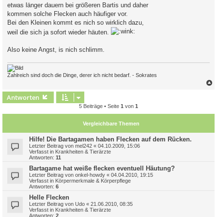
etwas länger dauern bei größeren Bartis und daher
kommen solche Flecken auch häufiger vor.
Bei den Kleinen kommt es nich so wirklich dazu,
weil die sich ja sofort wieder häuten.
Also keine Angst, is nich schlimm.
Zahlreich sind doch die Dinge, derer ich nicht bedarf. - Sokrates
c
Antworten
5 Beiträge • Seite
1
von
1
Vergleichbare Themen
Hilfe! Die Bartagamen haben Flecken auf dem Rücken.
Letzter Beitrag von
mel242
«
04.10.2009, 15:06
Verfasst in
Krankheiten & Tierärzte
Antworten:
11
Bartagame hat weiße flecken eventuell Häutung?
Letzter Beitrag von
onkel-howdy
«
04.04.2010, 19:15
Verfasst in
Körpermerkmale & Körperpflege
Antworten:
6
Helle Flecken
Letzter Beitrag von
Udo
«
21.06.2010, 08:35
Verfasst in
Krankheiten & Tierärzte
Antworten:
2