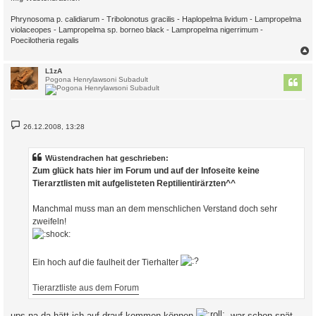
Phrynosoma p. calidiarum - Tribolonotus gracilis - Haplopelma lividum - Lampropelma
violaceopes - Lampropelma sp. borneo black - Lampropelma nigerrimum -
Poecilotheria regalis
c
L1zA
Pogona Henrylawsoni Subadult
B
26.12.2008, 13:28
e
i
t
r
Wüstendrachen hat geschrieben:
a
Zum glück hats hier im Forum und auf der Infoseite keine
g
Tierarztlisten mit aufgelisteten Reptilientirärzten^^
Manchmal muss man an dem menschlichen Verstand doch sehr
zweifeln!
Ein hoch auf die faulheit der Tierhalter
Tierarztliste aus dem Forum
ups na da hätt ich auf drauf kommen können
.war schon spät,