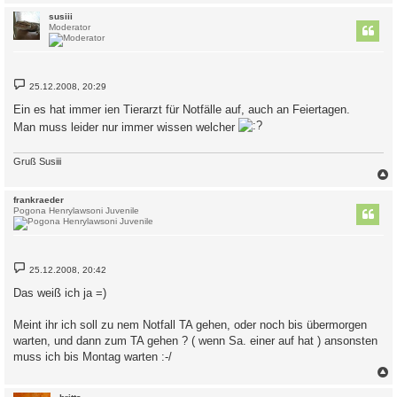
c
susiii
Moderator
B
25.12.2008, 20:29
e
i
Ein es hat immer ien Tierarzt für Notfälle auf, auch an Feiertagen.
t
r
Man muss leider nur immer wissen welcher
a
g
Gruß Susiii
c
frankraeder
Pogona Henrylawsoni Juvenile
B
25.12.2008, 20:42
e
i
Das weiß ich ja =)
t
r
a
Meint ihr ich soll zu nem Notfall TA gehen, oder noch bis übermorgen
g
warten, und dann zum TA gehen ? ( wenn Sa. einer auf hat ) ansonsten
muss ich bis Montag warten :-/
c