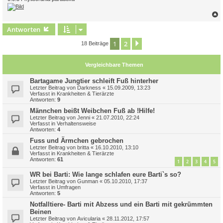
c
Antworten
1
2
Nächste
18 Beiträge
Vergleichbare Themen
Bartagame Jungtier schleift Fuß hinterher
Letzter Beitrag von
Darkness
«
15.09.2009, 13:23
Verfasst in
Krankheiten & Tierärzte
Antworten:
9
Männchen beißt Weibchen Fuß ab !Hilfe!
Letzter Beitrag von
Jenni
«
21.07.2010, 22:24
Verfasst in
Verhaltensweise
Antworten:
4
Fuss und Ärmchen gebrochen
Letzter Beitrag von
britta
«
16.10.2010, 13:10
Verfasst in
Krankheiten & Tierärzte
Antworten:
61
1
2
3
4
5
WR bei Barti: Wie lange schlafen eure Barti`s so?
Letzter Beitrag von
Gunman
«
05.10.2010, 17:37
Verfasst in
Umfragen
Antworten:
5
Notfalltiere- Barti mit Abzess und ein Barti mit gekrümmten
Beinen
Letzter Beitrag von
Avicularia
«
28.11.2012, 17:57