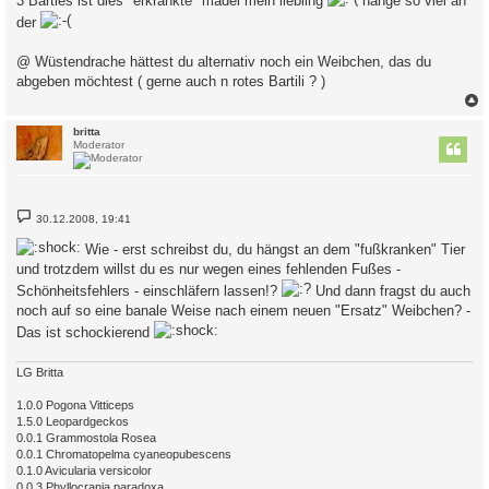
3 Barties ist dies "erkrankte" mädel mein liebling
hänge so viel an
der
@ Wüstendrache hättest du alternativ noch ein Weibchen, das du
abgeben möchtest ( gerne auch n rotes Bartili ? )
c
britta
Moderator
B
30.12.2008, 19:41
e
i
Wie - erst schreibst du, du hängst an dem "fußkranken" Tier
t
r
und trotzdem willst du es nur wegen eines fehlenden Fußes -
a
Schönheitsfehlers - einschläfern lassen!?
Und dann fragst du auch
g
noch auf so eine banale Weise nach einem neuen "Ersatz" Weibchen? -
Das ist schockierend
LG Britta
1.0.0 Pogona Vitticeps
1.5.0 Leopardgeckos
0.0.1 Grammostola Rosea
0.0.1 Chromatopelma cyaneopubescens
0.1.0 Avicularia versicolor
0.0.3 Phyllocrania paradoxa