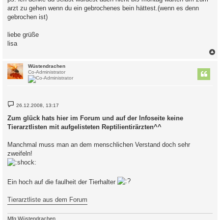
arzt zu gehen wenn du ein gebrochenes bein hättest.(wenn es denn
gebrochen ist)
liebe grüße
lisa
c
Wüstendrachen
Co-Administrator
B
26.12.2008, 13:17
e
i
Zum glück hats hier im Forum und auf der Infoseite keine
t
Tierarztlisten mit aufgelisteten Reptilientirärzten^^
r
a
g
Manchmal muss man an dem menschlichen Verstand doch sehr
zweifeln!
Ein hoch auf die faulheit der Tierhalter
Tierarztliste aus dem Forum
Mfg Wüstendrachen