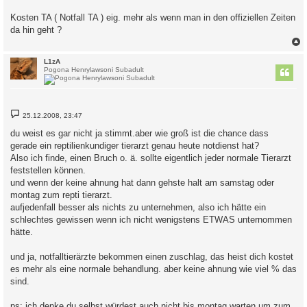
Kosten TA ( Notfall TA ) eig. mehr als wenn man in den offiziellen Zeiten
da hin geht ?
c
L1zA
Pogona Henrylawsoni Subadult
B
25.12.2008, 23:47
e
i
du weist es gar nicht ja stimmt.aber wie groß ist die chance dass
t
gerade ein reptilienkundiger tierarzt genau heute notdienst hat?
r
a
Also ich finde, einen Bruch o. ä. sollte eigentlich jeder normale Tierarzt
g
feststellen können.
und wenn der keine ahnung hat dann gehste halt am samstag oder
montag zum repti tierarzt.
aufjedenfall besser als nichts zu unternehmen, also ich hätte ein
schlechtes gewissen wenn ich nicht wenigstens ETWAS unternommen
hätte.
und ja, notfalltierärzte bekommen einen zuschlag, das heist dich kostet
es mehr als eine normale behandlung. aber keine ahnung wie viel % das
sind.
ps: ich denke du selbst würdest auch nicht bis montag warten um zum