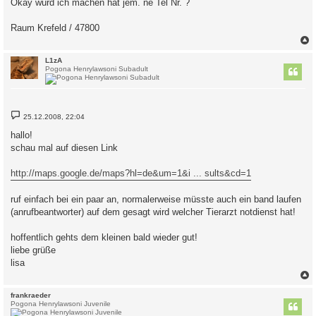
Okay würd ich machen hat jem. ne Tel Nr. ?
t
r
a
Raum Krefeld / 47800
g
c
L1zA
Pogona Henrylawsoni Subadult
B
25.12.2008, 22:04
e
i
hallo!
t
schau mal auf diesen Link
r
a
g
http://maps.google.de/maps?hl=de&um=1&i ... sults&cd=1
ruf einfach bei ein paar an, normalerweise müsste auch ein band laufen
(anrufbeantworter) auf dem gesagt wird welcher Tierarzt notdienst hat!
hoffentlich gehts dem kleinen bald wieder gut!
liebe grüße
lisa
c
frankraeder
Pogona Henrylawsoni Juvenile