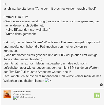
i
Hi,
t
ja ich war bereits beim TA. leider mit erschreckendem ergebis *heul*
r
a
g
Erstmal zum Fuß:
- Wohl etwas ältere Verletzung ( ka wie alt habe noch nie gesehen, das
meine kleinen sich Beißen etc. )
- Keine Bißwunde ( s.o. weil älter )
- Wurde dann gerönscht
Fakt ist, das in diese "ältere" Wunde wohl Bakterien eingedrungen sind,
und angefangen haben die Fußknochen von meiner dicken zu
zersetzen.
( Man hat vorher nichts gesehen und der Fuß war ja auch erst wenige
Tage vorher angeschwollen )
Der TA hat mir jez noch Medis mitgegeben, um des evl. noch
aufzuhalten aber wie es ausschaut geht es nicht ! Mit anderen Worten
des TA: Der Fuß müsste Amputiert werden. *heul*
Dies könnte ich selbst nicht mitansehen ! Ich würde vorher mein kleines
Weibchen einschläfern lassen
c
Wüstendrachen
Co-Administrator