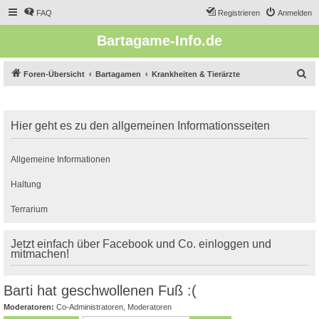
FAQ
Registrieren
Anmelden
Bartagame-Info.de
S
Foren-Übersicht
Bartagamen
Krankheiten & Tierärzte
u
c
Hier geht es zu den allgemeinen Informationsseiten
h
e
Allgemeine Informationen
Haltung
Terrarium
Jetzt einfach über Facebook und Co. einloggen und
mitmachen!
Barti hat geschwollenen Fuß :(
Moderatoren:
Co-Administratoren
,
Moderatoren