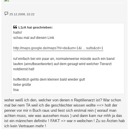
B
25.12.2008, 22:22
e
i
t
r
L1zA hat geschrieben:
a
hallo!
g
schau mal auf diesen Link
http://maps.google.de/maps?hl=de&um=1&i ... sults&cd=1
ruf einfach bei ein paar an, normalerweise müsste auch ein band
laufen (anrufbeantworter) auf dem gesagt wird welcher Tierarzt
notdienst hat!
hoffentlich gehts dem kleinen bald wieder gut!
liebe grüße
lisa
woher weiß ich den, welcher von denen n Reptilienarzt ist? War schon
mal bei nem TA weil ich die geschlechter wissen wollte ==> holt der
penner vor mir n Buch raus und liest sich erstmal rein ( worauf man
achten muss, wie was aussehen muss ) und dann kam nur mhh ja das
ist ein männchen definitiv ! FAKT => war n weibchen ! Zu so Ärzten hab
ich kein Vertrauen mehr !