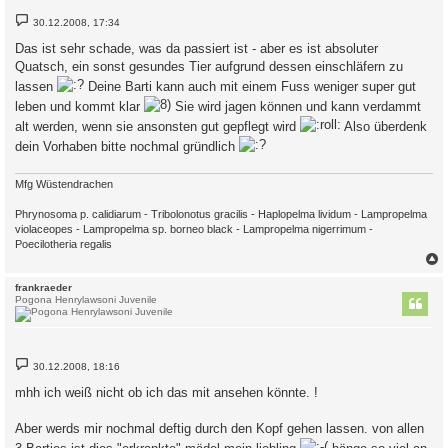
B
30.12.2008, 17:34
e
i
Das ist sehr schade, was da passiert ist - aber es ist absoluter
t
Quatsch, ein sonst gesundes Tier aufgrund dessen einschläfern zu
r
a
lassen
Deine Barti kann auch mit einem Fuss weniger super gut
g
leben und kommt klar
Sie wird jagen können und kann verdammt
alt werden, wenn sie ansonsten gut gepflegt wird
Also überdenk
dein Vorhaben bitte nochmal gründlich
Mfg Wüstendrachen
Phrynosoma p. calidiarum - Tribolonotus gracilis - Haplopelma lividum - Lampropelma
violaceopes - Lampropelma sp. borneo black - Lampropelma nigerrimum -
Poecilotheria regalis
c
frankraeder
Pogona Henrylawsoni Juvenile
B
30.12.2008, 18:16
e
i
mhh ich weiß nicht ob ich das mit ansehen könnte. !
t
r
a
Aber werds mir nochmal deftig durch den Kopf gehen lassen. von allen
g