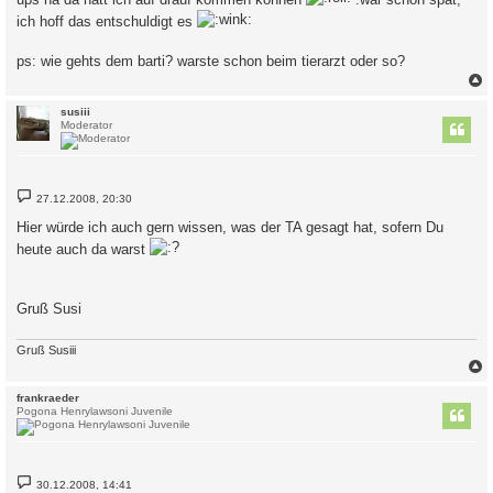
ich hoff das entschuldigt es
ps: wie gehts dem barti? warste schon beim tierarzt oder so?
c
susiii
Moderator
B
27.12.2008, 20:30
e
i
Hier würde ich auch gern wissen, was der TA gesagt hat, sofern Du
t
r
heute auch da warst
a
g
Gruß Susi
Gruß Susiii
c
frankraeder
Pogona Henrylawsoni Juvenile
B
30.12.2008, 14:41
e