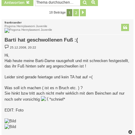
Suche
Erweiterte Suche
Antworten
1
2
Nächste
18 Beiträge
frankraeder
Pogona Henrylawsoni Juvenile
Barti hat geschwollenen Fuß :(
B
25.12.2008, 20:22
e
i
Hi,
t
Hab heute meine Barti-Dame rausgeholt und mit schrecken festgestellt,
r
a
das ihr Fuß hinten sehr arg angeschwollen ist !
g
Leider sind gerade feiertage und kein TA hat auf =(
Was soll ich machen ( ist es n Bruch etc. ) ?
Sie hinkt bzw tritt auch nicht mehr wirklich mit dem Beinchen auf nur
noch sehr vorsichtig
*schnief*
EDIT: Foto