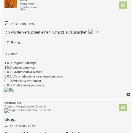
britta
Moderator
B
25.12.2008, 20:50
e
i
Ich würde versuchen einen Notarzt aufzusuchen
t
r
a
LG Britta
g
LG Britta
1.0.0 Pogona Vitticeps
1.5.0 Leopardgeckos
0.0.1 Grammostola Rosea
0.0.1 Chromatopelma cyaneopubescens
0.1.0 Avicularia versicolor
0.0.3 Phyllocrania paradoxa
c
frankraeder
Pogona Henrylawsoni Juvenile
okay...
B
25.12.2008, 21:30
e
i