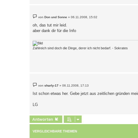
B
von
Don und Sonne
»
06.11.2008, 15:02
e
i
oh, das tut mir leid.
t
aber dank dir für die Info
r
a
g
Zahlreich sind doch die Dinge, derer ich nicht bedarf. - Sokrates
B
von
sharly-17
»
06.11.2008, 17:13
e
i
Ist schon etwas her. Gebe jetzt aus zeitlichen gründen me
t
r
a
LG
g
Antworten
VERGLEICHBARE THEMEN