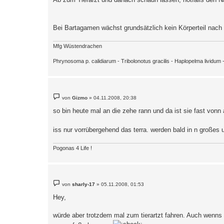
t
r
a
g
Bei Bartagamen wächst grundsätzlich kein Körperteil nach
Mfg Wüstendrachen
Phrynosoma p. calidiarum - Tribolonotus gracilis - Haplopelma lividu
B
von
Gizmo
»
04.11.2008, 20:38
e
i
so bin heute mal an die zehe rann und da ist sie fast vonn 
t
r
a
iss nur vorrübergehend das terra. werden bald in n großes
g
Pogonas 4 Life !
B
von
sharly-17
»
05.11.2008, 01:53
e
i
Hey,
t
r
a
würde aber trotzdem mal zum tierartzt fahren. Auch wenns 
g