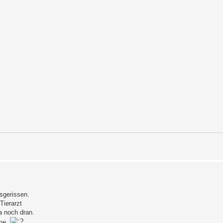
usgerissen.
Tierarzt
a noch dran.
rne.