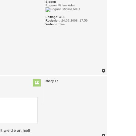
Sieben
Pogona Minima Adult
Beiträge:
418
Registriert:
24.07.2008, 17:59
Wohnort:
Trier
N
a
c
sharly-17
h
o
b
e
n
 wie die art hieß.
N