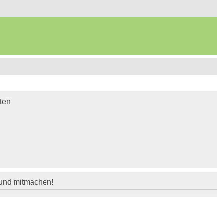
iten
 und mitmachen!
!