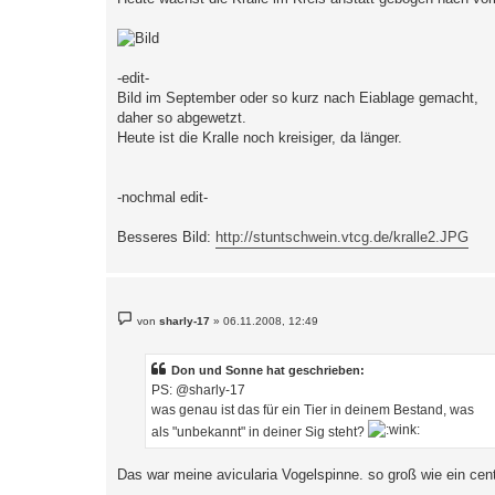
-edit-
Bild im September oder so kurz nach Eiablage gemacht,
daher so abgewetzt.
Heute ist die Kralle noch kreisiger, da länger.
-nochmal edit-
Besseres Bild:
http://stuntschwein.vtcg.de/kralle2.JPG
B
von
sharly-17
»
06.11.2008, 12:49
e
i
t
r
Don und Sonne hat geschrieben:
a
PS: @sharly-17
g
was genau ist das für ein Tier in deinem Bestand, was
als "unbekannt" in deiner Sig steht?
Das war meine avicularia Vogelspinne. so groß wie ein cent 