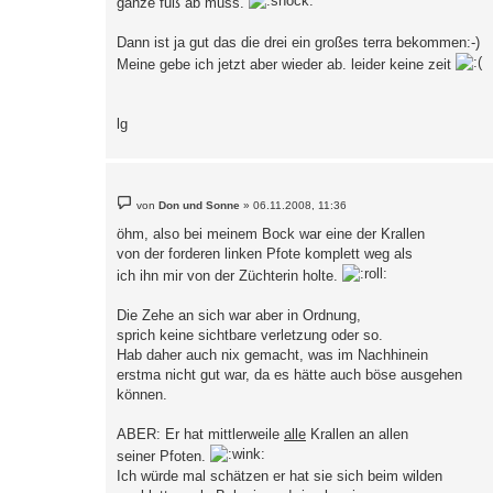
ganze fuß ab muss.
Dann ist ja gut das die drei ein großes terra bekommen:-)
Meine gebe ich jetzt aber wieder ab. leider keine zeit
lg
B
von
Don und Sonne
»
06.11.2008, 11:36
e
i
öhm, also bei meinem Bock war eine der Krallen
t
von der forderen linken Pfote komplett weg als
r
a
ich ihn mir von der Züchterin holte.
g
Die Zehe an sich war aber in Ordnung,
sprich keine sichtbare verletzung oder so.
Hab daher auch nix gemacht, was im Nachhinein
erstma nicht gut war, da es hätte auch böse ausgehen
können.
ABER: Er hat mittlerweile
alle
Krallen an allen
seiner Pfoten.
Ich würde mal schätzen er hat sie sich beim wilden