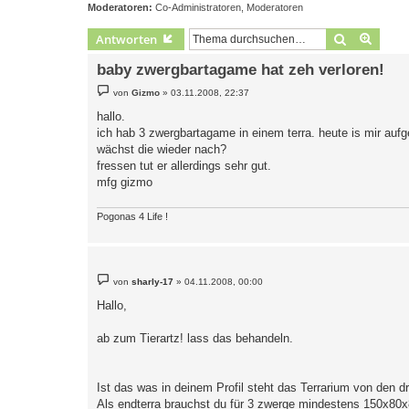
Moderatoren:
Co-Administratoren
,
Moderatoren
Suche
Erweit
Antworten
baby zwergbartagame hat zeh verloren!
B
von
Gizmo
»
03.11.2008, 22:37
e
i
hallo.
t
ich hab 3 zwergbartagame in einem terra. heute is mir aufge
r
a
wächst die wieder nach?
g
fressen tut er allerdings sehr gut.
mfg gizmo
Pogonas 4 Life !
B
von
sharly-17
»
04.11.2008, 00:00
e
i
Hallo,
t
r
a
ab zum Tierartz! lass das behandeln.
g
Ist das was in deinem Profil steht das Terrarium von den 
Als endterra brauchst du für 3 zwerge mindestens 150x80x8