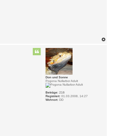
N
a
c
h
o
b
e
n
Don und Sonne
Pogona Nullarbor Adult
Beiträge:
216
Registriert:
01.03.2008, 14:27
Wohnort:
DD