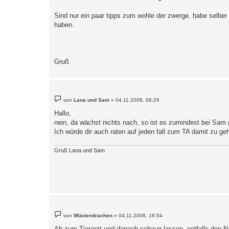
Sind nur ein paar tipps zum wohle der zwerge. habe selber
haben.
Gruß
B
von
Lana und Sam
»
04.11.2008, 08:26
e
i
Hallo,
t
nein, da wächst nichts nach, so ist es zumindest bei Sam 
r
a
Ich würde dir auch raten auf jeden fall zum TA damit zu ge
g
Gruß Lana und Sam
B
von
Wüstendrachen
»
04.11.2008, 16:54
e
i
Ab zum Tierarzt und danach schaun lassen, notfalls den N