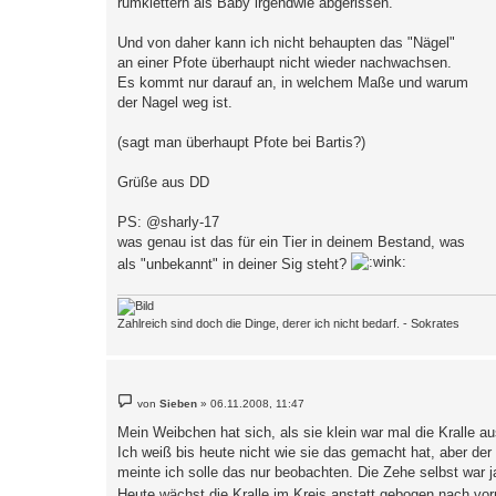
rumklettern als Baby irgendwie abgerissen.
Und von daher kann ich nicht behaupten das "Nägel"
an einer Pfote überhaupt nicht wieder nachwachsen.
Es kommt nur darauf an, in welchem Maße und warum
der Nagel weg ist.
(sagt man überhaupt Pfote bei Bartis?)
Grüße aus DD
PS: @sharly-17
was genau ist das für ein Tier in deinem Bestand, was
als "unbekannt" in deiner Sig steht?
Zahlreich sind doch die Dinge, derer ich nicht bedarf. - Sokrates
B
von
Sieben
»
06.11.2008, 11:47
e
i
Mein Weibchen hat sich, als sie klein war mal die Kralle a
t
Ich weiß bis heute nicht wie sie das gemacht hat, aber der 
r
a
meinte ich solle das nur beobachten. Die Zehe selbst war j
g
Heute wächst die Kralle im Kreis anstatt gebogen nach vo