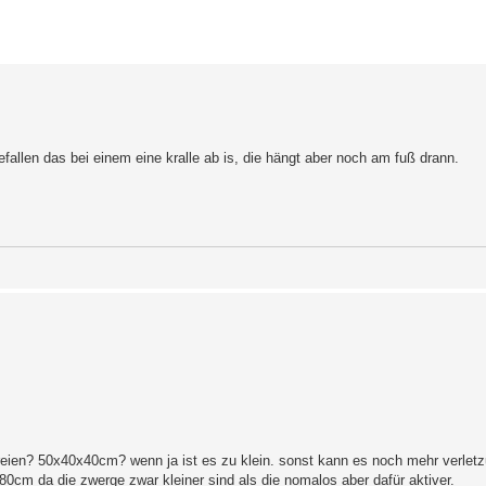
erte Suche
fallen das bei einem eine kralle ab is, die hängt aber noch am fuß drann.
dreien? 50x40x40cm? wenn ja ist es zu klein. sonst kann es noch mehr verlet
0cm da die zwerge zwar kleiner sind als die nomalos aber dafür aktiver.