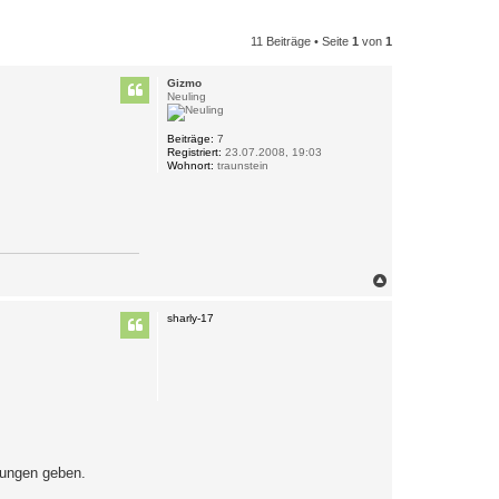
11 Beiträge • Seite
1
von
1
Gizmo
Neuling
Beiträge:
7
Registriert:
23.07.2008, 19:03
Wohnort:
traunstein
N
a
c
sharly-17
h
o
b
e
n
zungen geben.