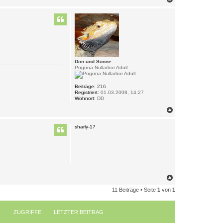
a
c
h
o
b
e
n
Don und Sonne
Pogona Nullarbor Adult
Beiträge:
216
Registriert:
01.03.2008, 14:27
Wohnort:
DD
N
a
c
sharly-17
h
o
b
e
n
N
a
11 Beiträge • Seite
1
von
1
c
h
o
b
ZUGRIFFE
LETZTER BEITRAG
e