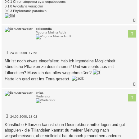
0.0.1 Chromatopelma cyaneopubescens
0.1.0 Avicularia versicolor
0.0.3 Phyllocrania paradoxa
c
odiscordia
Pogona Minima Adult
B
24.09.2008, 17:58
e
i
Mir ist noch etwas eingefallen: Hab ich irgendeine Möglichkeit,
t
künstliche Pflanzen zu desinfizieren? Und wie siehts aus mit
r
a
Tillandsien? Muss ich das alles wegschmeißen?
g
Hatte ich grad erst ins Terra gesetzt.
c
britta
Moderator
B
24.09.2008, 18:02
e
i
Künstliche Pflanzen kannst du in Desinfektionsmittel legen und gut
t
abspülen - die Tillandsien kannst du meiner Meinung nach
r
a
wegschmeissen, aber vielleicht hat da noch jemand nen anderen
g