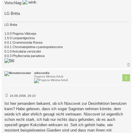
Vorschlag
LG Britta
LG Britta
1.0.0 Pogona Vitticeps
1.5.0 Leopardgeckos
0.0.1 Grammostola Rosea
0.0.1 Chromatopelma cyaneopubescens
0.1.0 Avicularia versicolor
0.0.3 Phyllocrania paradoxa
c
odiscordia
Pogona Minima Adult
B
24.09.2008, 20:10
e
i
Ist hier jemandem bekannt, ob ich Nüscovet zur Desinfektion benutzen
t
kann? Habe gelesen, dass ich sogar Sagrotan nehmen könnte, dem
r
a
würde ich aber ehrlich gesagt nicht vertrauen. Nüscovet ist eigentlich
g
schon recht stark, ich hab nur nichts dazu gefunden, ob es auch
speziell gegen Kokzidien wirksam ist. Seit ich gehört habe, wie
resistent beispielsweise Giardien sind und dass man ihnen mit