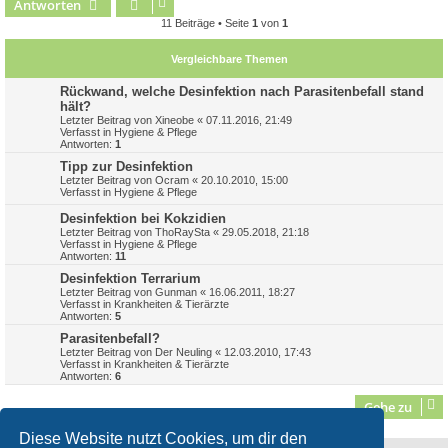
Antworten
c
11 Beiträge • Seite
1
von
1
Vergleichbare Themen
Rückwand, welche Desinfektion nach Parasitenbefall stand
hält?
Letzter Beitrag von
Xineobe
«
07.11.2016, 21:49
Verfasst in
Hygiene & Pflege
Antworten:
1
Tipp zur Desinfektion
Letzter Beitrag von
Ocram
«
20.10.2010, 15:00
Verfasst in
Hygiene & Pflege
Desinfektion bei Kokzidien
Letzter Beitrag von
ThoRaySta
«
29.05.2018, 21:18
Verfasst in
Hygiene & Pflege
Antworten:
11
Desinfektion Terrarium
Letzter Beitrag von
Gunman
«
16.06.2011, 18:27
Verfasst in
Krankheiten & Tierärzte
Antworten:
5
Parasitenbefall?
Letzter Beitrag von
Der Neuling
«
12.03.2010, 17:43
Verfasst in
Krankheiten & Tierärzte
Antworten:
6
Gehe zu
Diese Website nutzt Cookies, um dir den