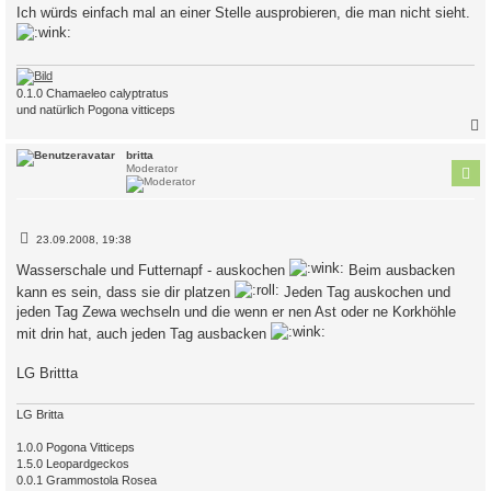
a
Ich würds einfach mal an einer Stelle ausprobieren, die man nicht sieht.
g
0.1.0 Chamaeleo calyptratus
und natürlich Pogona vitticeps
c
britta
Moderator
B
23.09.2008, 19:38
e
i
Wasserschale und Futternapf - auskochen
Beim ausbacken
t
r
kann es sein, dass sie dir platzen
Jeden Tag auskochen und
a
jeden Tag Zewa wechseln und die wenn er nen Ast oder ne Korkhöhle
g
mit drin hat, auch jeden Tag ausbacken
LG Brittta
LG Britta
1.0.0 Pogona Vitticeps
1.5.0 Leopardgeckos
0.0.1 Grammostola Rosea