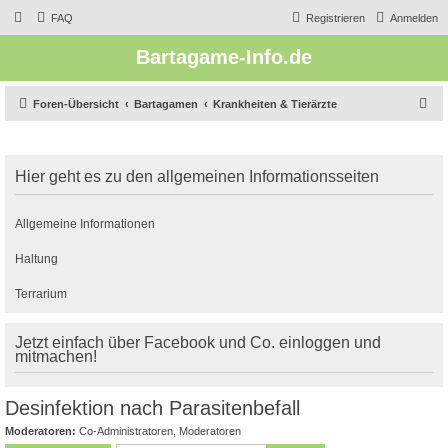
FAQ
Registrieren
Anmelden
Bartagame-Info.de
S
Foren-Übersicht
Bartagamen
Krankheiten & Tierärzte
u
c
Hier geht es zu den allgemeinen Informationsseiten
h
e
Allgemeine Informationen
Haltung
Terrarium
Jetzt einfach über Facebook und Co. einloggen und
mitmachen!
Desinfektion nach Parasitenbefall
Moderatoren:
Co-Administratoren
,
Moderatoren