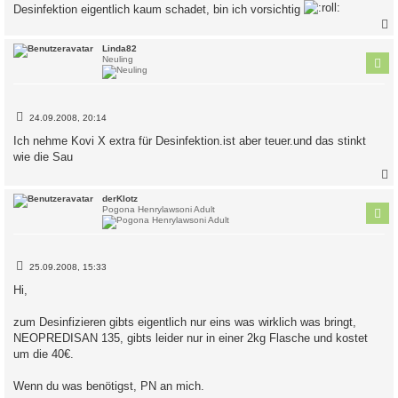
Desinfektion eigentlich kaum schadet, bin ich vorsichtig
c
Linda82
Neuling
B
24.09.2008, 20:14
e
i
Ich nehme Kovi X extra für Desinfektion.ist aber teuer.und das stinkt
t
wie die Sau
r
a
g
c
derKlotz
Pogona Henrylawsoni Adult
B
25.09.2008, 15:33
e
i
Hi,
t
r
a
zum Desinfizieren gibts eigentlich nur eins was wirklich was bringt,
g
NEOPREDISAN 135, gibts leider nur in einer 2kg Flasche und kostet
um die 40€.
Wenn du was benötigst, PN an mich.