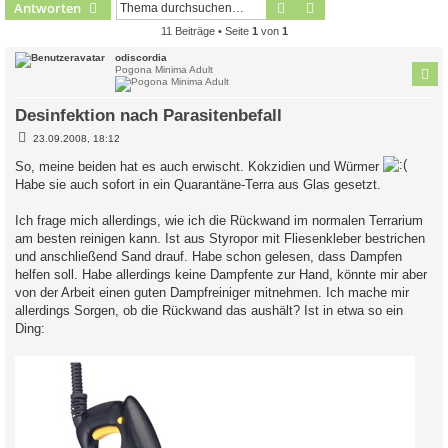
Suche
Erweiterte Suche
Antworten
11 Beiträge • Seite
1
von
1
odiscordia
Pogona Minima Adult
Desinfektion nach Parasitenbefall
B
23.09.2008, 18:12
e
i
So, meine beiden hat es auch erwischt. Kokzidien und Würmer
t
Habe sie auch sofort in ein Quarantäne-Terra aus Glas gesetzt.
r
a
g
Ich frage mich allerdings, wie ich die Rückwand im normalen Terrarium
am besten reinigen kann. Ist aus Styropor mit Fliesenkleber bestrichen
und anschließend Sand drauf. Habe schon gelesen, dass Dampfen
helfen soll. Habe allerdings keine Dampfente zur Hand, könnte mir aber
von der Arbeit einen guten Dampfreiniger mitnehmen. Ich mache mir
allerdings Sorgen, ob die Rückwand das aushält? Ist in etwa so ein
Ding: