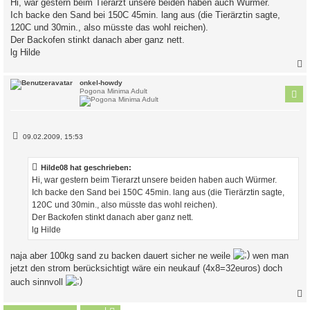
Hi, war gestern beim Tierarzt unsere beiden haben auch Würmer.
t
Ich backe den Sand bei 150C 45min. lang aus (die Tierärztin sagte,
r
a
120C und 30min., also müsste das wohl reichen).
g
Der Backofen stinkt danach aber ganz nett.
lg Hilde
c
onkel-howdy
Pogona Minima Adult
B
09.02.2009, 15:53
e
i
t
Hilde08 hat geschrieben:
r
a
Hi, war gestern beim Tierarzt unsere beiden haben auch Würmer.
g
Ich backe den Sand bei 150C 45min. lang aus (die Tierärztin sagte,
120C und 30min., also müsste das wohl reichen).
Der Backofen stinkt danach aber ganz nett.
lg Hilde
naja aber 100kg sand zu backen dauert sicher ne weile
wen man
jetzt den strom berücksichtigt wäre ein neukauf (4x8=32euros) doch
auch sinnvoll