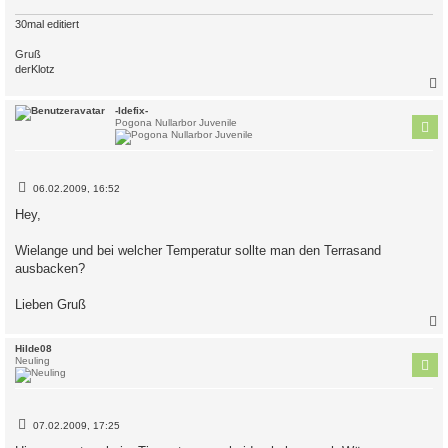
30mal editiert
Gruß
derKlotz
c
-Idefix-
Pogona Nullarbor Juvenile
B
06.02.2009, 16:52
e
i
Hey,
t
r
a
Wielange und bei welcher Temperatur sollte man den Terrasand
g
ausbacken?
Lieben Gruß
c
Hilde08
Neuling
B
07.02.2009, 17:25
e
i