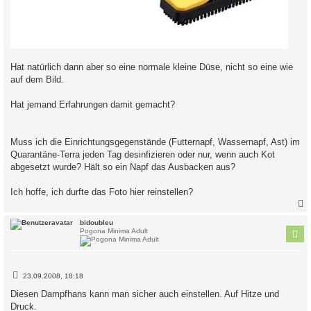
Hat natürlich dann aber so eine normale kleine Düse, nicht so eine wie
auf dem Bild.
Hat jemand Erfahrungen damit gemacht?
Muss ich die Einrichtungsgegenstände (Futternapf, Wassernapf, Ast) im
Quarantäne-Terra jeden Tag desinfizieren oder nur, wenn auch Kot
abgesetzt wurde? Hält so ein Napf das Ausbacken aus?
Ich hoffe, ich durfte das Foto hier reinstellen?
c
bidoubleu
Pogona Minima Adult
B
23.09.2008, 18:18
e
i
Diesen Dampfhans kann man sicher auch einstellen. Auf Hitze und
t
Druck.
r