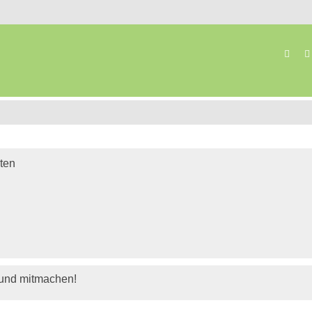
Suc
iten
 und mitmachen!