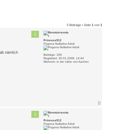
5 Beiträge • Seite
1
von
1
Princess912
Pogona Nullarbor Adult
hab nämlich
Beiträge:
209
Registriert:
30.01.2008, 14:44
Wohnort:
in der nähe von Aachen
N
a
c
h
o
Princess912
b
Pogona Nullarbor Adult
e