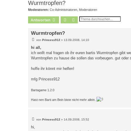
Wurmtropfen?
Moderatoren:
Co-Administratoren
,
Moderatoren
Suche
Erweiterte Suche
Antworten
Wurmtropfen?
B
von
Princess912
»
13.09.2008, 14:10
e
i
hi all,
t
ich wollt mal fragen ob ihr euren bartis Wurmtropfen gibt w
r
a
Wurmtropfen zu hause die sollen das vorbeugen. gut oder 
g
hoffe ihr könnt mir helfen!
mfg Princess912
Bartagame 1.2.0
Hast nen Barti am Bein biste nicht mehr allein.
B
von
Princess912
»
14.09.2008, 15:52
e
i
hi,
t