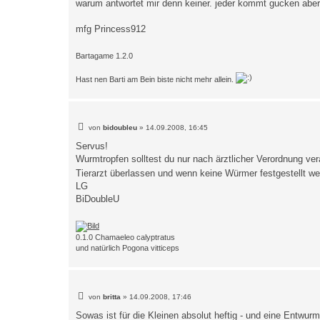
warum antwortet mir denn keiner. jeder kommt gucken aber 
r
a
g
mfg Princess912
Bartagame 1.2.0
Hast nen Barti am Bein biste nicht mehr allein.
B
von
bidoubleu
»
14.09.2008, 16:45
e
i
Servus!
t
Wurmtropfen solltest du nur nach ärztlicher Verordnung ve
r
a
Tierarzt überlassen und wenn keine Würmer festgestellt w
g
LG
BiDoubleU
0.1.0 Chamaeleo calyptratus
und natürlich Pogona vitticeps
B
von
britta
»
14.09.2008, 17:46
e
i
Sowas ist für die Kleinen absolut heftig - und eine Entwu