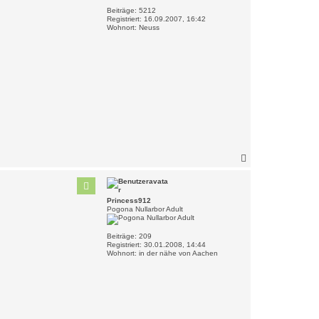
n
Beiträge:
5212
Registriert:
16.09.2007, 16:42
Wohnort:
Neuss
N
a
c
h
o
Princess912
b
Pogona Nullarbor Adult
e
n
Beiträge:
209
Registriert:
30.01.2008, 14:44
Wohnort:
in der nähe von Aachen