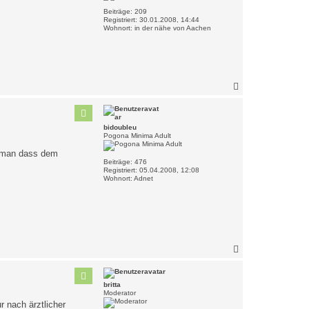
n
Beiträge:
209
Registriert:
30.01.2008, 14:44
Wohnort:
in der nähe von Aachen
N
a
c
h
o
bidoubleu
b
Pogona Minima Adult
e
te man dass dem
n
Beiträge:
476
Registriert:
05.04.2008, 12:08
Wohnort:
Adnet
N
a
c
h
britta
o
Moderator
b
 nach ärztlicher
e