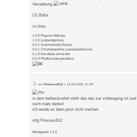
t
Verordnung
r
a
g
LG Britta
LG Britta
1.0.0 Pogona Vitticeps
1.5.0 Leopardgeckos
0.0.1 Grammostola Rosea
0.0.1 Chromatopelma cyaneopubescens
0.1.0 Avicularia versicolor
0.0.3 Phyllocrania paradoxa
B
von
Princess912
»
14.09.2008, 21:05
e
i
t
in dem beibackzettel steht das das zur vorbeugung ist und
r
a
noch mals danke!
g
ich werde es dann jetzt nicht machen
mfg Princess912
Bartagame 1.2.0