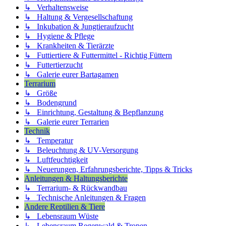
↳ Verhaltensweise
↳ Haltung & Vergesellschaftung
↳ Inkubation & Jungtieraufzucht
↳ Hygiene & Pflege
↳ Krankheiten & Tierärzte
↳ Futtiertiere & Futtermittel - Richtig Füttern
↳ Futtertierzucht
↳ Galerie eurer Bartagamen
Terrarium
↳ Größe
↳ Bodengrund
↳ Einrichtung, Gestaltung & Bepflanzung
↳ Galerie eurer Terrarien
Technik
↳ Temperatur
↳ Beleuchtung & UV-Versorgung
↳ Luftfeuchtigkeit
↳ Neuerungen, Erfahrungsberichte, Tipps & Tricks
Anleitungen & Haltungsberichte
↳ Terrarium- & Rückwandbau
↳ Technische Anleitungen & Fragen
Andere Reptilien & Tiere
↳ Lebensraum Wüste
↳ Lebensraum Regenwald & Tropen