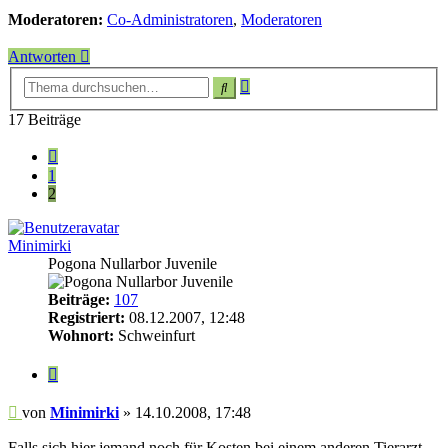
Moderatoren:
Co-Administratoren
,
Moderatoren
Antworten
Erweiterte
Suche
Suche
17 Beiträge
Vorherige
1
2
Minimirki
Pogona Nullarbor Juvenile
Beiträge:
107
Registriert:
08.12.2007, 12:48
Wohnort:
Schweinfurt
Zitieren
Beitrag
von
Minimirki
»
14.10.2008, 17:48
Falls sich hier jemand noch für Kosten bei einem anderen Tierarzt