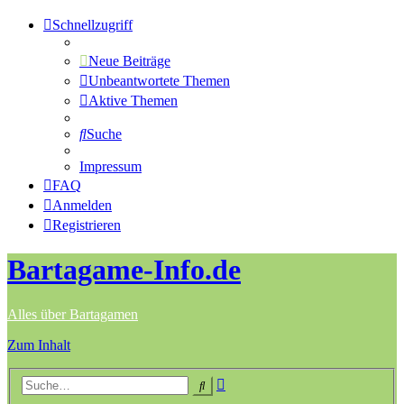
Schnellzugriff
Neue Beiträge
Unbeantwortete Themen
Aktive Themen
Suche
Impressum
FAQ
Anmelden
Registrieren
Bartagame-Info.de
Alles über Bartagamen
Zum Inhalt
Erweiterte
Suche
Suche