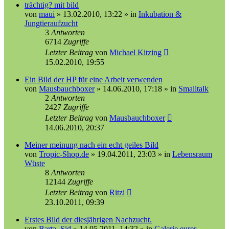
trächtig? mit bild
von
maui
»
13.02.2010, 13:22
» in
Inkubation &
Jungtieraufzucht
3
Antworten
6714
Zugriffe
Letzter Beitrag
von
Michael Kitzing
15.02.2010, 19:55
Ein Bild der HP für eine Arbeit verwenden
von
Mausbauchboxer
»
14.06.2010, 17:18
» in
Smalltalk
2
Antworten
2427
Zugriffe
Letzter Beitrag
von
Mausbauchboxer
14.06.2010, 20:37
Meiner meinung nach ein echt geiles Bild
von
Tropic-Shop.de
»
19.04.2011, 23:03
» in
Lebensraum
Wüste
8
Antworten
12144
Zugriffe
Letzter Beitrag
von
Ritzi
23.10.2011, 09:39
Erstes Bild der diesjährigen Nachzucht.
von
Barta_Sid
»
14.05.2011, 14:32
» in
Galerie eurer