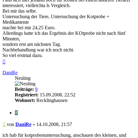
interessiert, vielleichta ls Vergleich.
Bei mir das selbe.
Untersuchung der Tiere, Untersuchung der Kotprobe +
Medikamente
machte bei mir 24,25 Euro.
Allerdings hatte ich das Ergebnis der KOtprobe nicht nach fünf
Minuten,
sondern erst am nächsten Tag.
Nachbehandlung war ich noch nicht.
So viel erstmal dazu.
Nach
oben
DaniRe
Neuling
Beiträge:
9
Registriert:
15.09.2008, 22:52
Wohnort:
Recklinghausen
Zitieren
Beitrag
von
DaniRe
»
14.10.2008, 21:57
ich hab für kotprobenuntersuchung, anschauen des kleinen, und