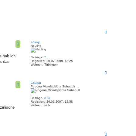
N
a
c
Jossy
h
Neuling
o
b
e hab ich
e
Beiträge:
2
n
es das
Registriert:
20.07.2008, 13:25
Wohnort:
Tübingen
N
a
c
Cougar
h
Pogona Microlepidota Subadult
o
b
e
Beiträge:
673
n
Registriert:
26.06.2007, 12:58
Wohnort:
Ndb
zinische
N