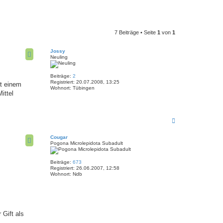
7 Beiträge • Seite
1
von
1
Jossy
Neuling
Beiträge:
2
Registriert:
20.07.2008, 13:25
it einem
Wohnort:
Tübingen
ittel
N
a
c
Cougar
h
Pogona Microlepidota Subadult
o
b
e
Beiträge:
673
n
Registriert:
26.06.2007, 12:58
Wohnort:
Ndb
 Gift als