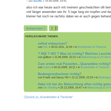
B
von
DaniRe
»
15.09.2008, 23:51
e
i
also ich war heute auch mit meinem geschwächten olli bei
t
viel länger anwenden wie ihr. 5 tage lang ein tropfen und 
r
a
kleiner hat noch ne rachitis dabei wo er auch gegen behande
g
Antworten
VERGLEICHBARE THEMEN
selbst entwurmen?
von
XXL
»
30.01.2011, 11:04
» in
Krankheiten & Tierärzte
? HQI ? HCI ? Was ist richtig? Welches Leuchtmi
von
gulliver
»
11.09.2009, 22:21
» in
Beleuchtung & UV-Vers
Zum ersten mal Parasiten...Quarantäne richtig?
von
Gaara
»
04.10.2009, 19:11
» in
Krankheiten & Tierärzte
Bodengrundrechner richtig?
von
Frank und Sassy HH
»
12.11.2009, 23:24
» in
Bodengru
Habe ich bei der Beleuchtung alles richtig gem
von
Der Neuling
»
25.12.2009, 16:47
» in
Beleuchtung & UV-
Zurück zu „Krankheiten & Tierärzte“