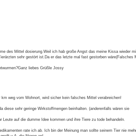
 Suche
ame des Mittel dosierung.Weil ich hab große Angst das meine Kissa wieder m
ierärzten sehr gestört ist.Da er das letzte mal fast gestorben wäre(Falsches M
Entwurmen?Ganz liebes Grüßle Jossy
aar km weg vom Wohnort, wird sicher kein falsches Mittel verabreichen!
a diese sehr geringe Wirkstoffmengen beinhalten. (anderenfalls wären sie
hr Leute auf die dumme Idee kommen und ihre Tiere zu tode behandeln.
ikamenten rate ich ab. Ich bin der Meinung man sollte seinem Tier nie mehr
reift u.A. die Nieren an!