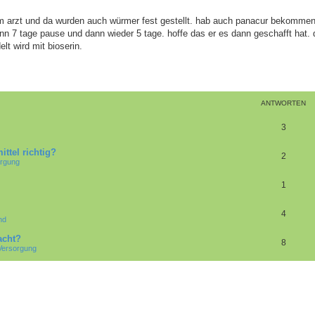
m arzt und da wurden auch würmer fest gestellt. hab auch panacur bekommen.
dann 7 tage pause und dann wieder 5 tage. hoffe das er es dann geschafft hat.
lt wird mit bioserin.
ANTWORTEN
A
3
n
ttel richtig?
A
2
orgung
t
n
w
A
1
t
o
n
w
A
4
r
nd
t
o
n
t
acht?
w
A
8
r
Versorgung
t
e
o
n
t
w
n
r
t
e
o
t
w
n
r
e
o