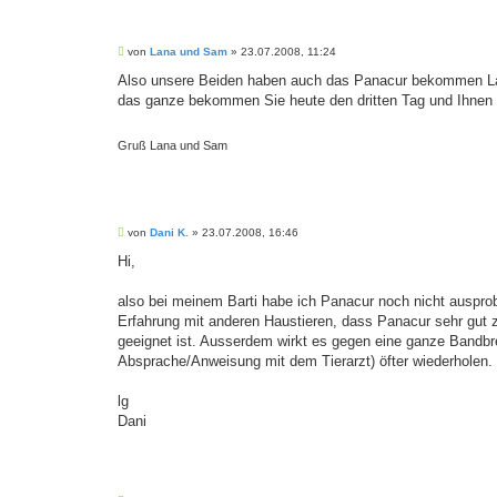
B
von
Lana und Sam
»
23.07.2008, 11:24
e
i
Also unsere Beiden haben auch das Panacur bekommen Lan
t
das ganze bekommen Sie heute den dritten Tag und Ihnen ge
r
a
g
Gruß Lana und Sam
B
von
Dani K.
»
23.07.2008, 16:46
e
i
Hi,
t
r
a
also bei meinem Barti habe ich Panacur noch nicht ausprobi
g
Erfahrung mit anderen Haustieren, dass Panacur sehr gut
geeignet ist. Ausserdem wirkt es gegen eine ganze Bandbr
Absprache/Anweisung mit dem Tierarzt) öfter wiederholen.
lg
Dani