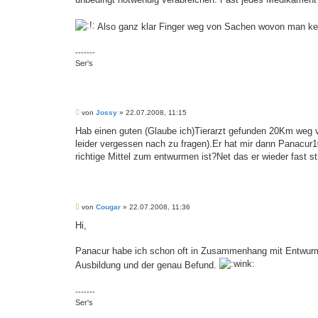
Also ganz klar Finger weg von Sachen wovon man k
-------
Ser's
B
von
Jossy
»
22.07.2008, 11:15
e
i
Hab einen guten (Glaube ich)Tierarzt gefunden 20Km weg v
t
leider vergessen nach zu fragen).Er hat mir dann Panacur1
r
a
richtige Mittel zum entwurmen ist?Net das er wieder fast s
g
B
von
Cougar
»
22.07.2008, 11:36
e
i
Hi,
t
r
a
Panacur habe ich schon oft in Zusammenhang mit Entwurmun
g
Ausbildung und der genau Befund.
-------
Ser's