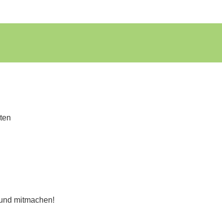
iten
 und mitmachen!