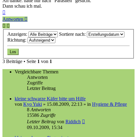
Ah danke. hatte nur nach "Parasiten" gesucht.
Dann schau ich mal.
Nach
oben
Antworten
Anzeigen:
Sortiere nach:
Richtung:
3 Beiträge • Seite
1
von
1
Vergleichbare Themen
Antworten
Zugriffe
Letzter Beitrag
kleine schwarze Käfer bitte um Hilfe
von
Kyo Yuki
»
15.08.2009, 22:13
» in
Hygiene & Pflege
8
Antworten
15586
Zugriffe
Letzter Beitrag
von
Riddich
09.10.2009, 15:34