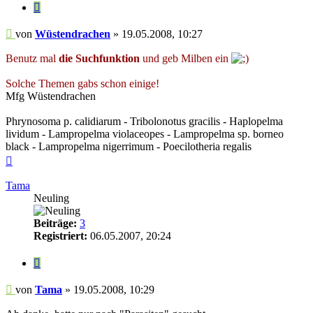
Zitieren
Beitrag
von
Wüstendrachen
»
19.05.2008, 10:27
Benutz mal
die Suchfunktion
und geb Milben ein
Solche Themen gabs schon einige!
Mfg Wüstendrachen
Phrynosoma p. calidiarum - Tribolonotus gracilis - Haplopelma
lividum - Lampropelma violaceopes - Lampropelma sp. borneo
black - Lampropelma nigerrimum - Poecilotheria regalis
Nach
oben
Tama
Neuling
Beiträge:
3
Registriert:
06.05.2007, 20:24
Zitieren
Beitrag
von
Tama
»
19.05.2008, 10:29