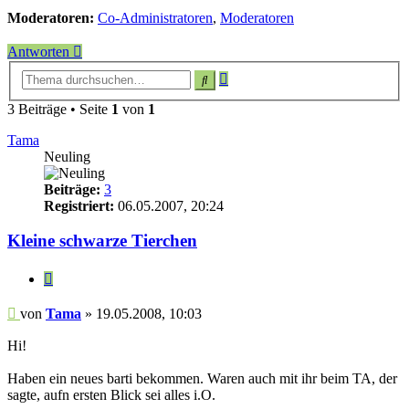
Moderatoren:
Co-Administratoren
,
Moderatoren
Antworten
Erweiterte
Suche
Suche
3 Beiträge • Seite
1
von
1
Tama
Neuling
Beiträge:
3
Registriert:
06.05.2007, 20:24
Kleine schwarze Tierchen
Zitieren
Beitrag
von
Tama
»
19.05.2008, 10:03
Hi!
Haben ein neues barti bekommen. Waren auch mit ihr beim TA, der
sagte, aufn ersten Blick sei alles i.O.