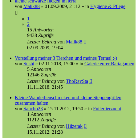
kleine schwarze fliegen im terra
von
Malik88
»
01.09.2009, 21:12
» in
Hygiene & Pflege
1
2
15
Antworten
9438
Zugriffe
Letzter Beitrag
von
Malik88
02.09.2009, 19:04
Vorstellung meiner 3 Tierchen und meines Terras! :-)
von
Sushi
»
02.11.2018, 15:00
» in
Galerie eurer Bartagamen
5
Antworten
12146
Zugriffe
Letzter Beitrag
von
ThoRaySta
11.11.2018, 21:45
Kleine Wanderheuschrecken und kleine Steppengrillen
zusammen halten
von
Sancho23
»
15.11.2012, 19:50
» in
Futtertierzucht
1
Antworten
11212
Zugriffe
Letzter Beitrag
von
Hilzerak
15.11.2012, 21:28