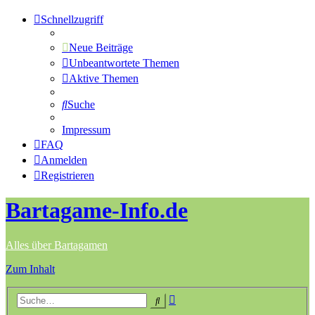
Schnellzugriff
Neue Beiträge
Unbeantwortete Themen
Aktive Themen
Suche
Impressum
FAQ
Anmelden
Registrieren
Bartagame-Info.de
Alles über Bartagamen
Zum Inhalt
Erweiterte
Suche
Suche