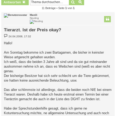
Suche
Erweiterte Suche
Antworten
11 Beiträge • Seite
1
von
1
Manili
Neuling
Tierarzt. Ist der Preis okay?
B
24.04.2008, 17:32
e
i
Hallo!
t
r
a
Am Sonntag bekomme ich zwei Bartagamen, die bisher in keinster
g
Weise artgerecht gehalten wurden.
Ich weiß, dass die beiden 3 Jahre alt sind und da sie gut miteinander
auskommen nehme ich an, dass es Weibchen sind (weiß es aber nicht
genau.
Der bisherige Besitzer hat sich sehr schlecht um die Tiere gekümmert,
sie hatten keine ausreichende Beleuchtung, usw.
Das aller schlimmste ist allerdings, dass die beiden noch NIE bei einem
Tierarzt waren. Deshalb habe ich heute erstmal einen Termin bei einer
Tierärztin gemacht die auch in der Liste des DGHT zu finden ist.
Habe der Sprechstundenhilfe gesagt, dass ich gerne ne
Kotuntersuchung möchte, ne allgemeine Untersuchung und auch noch