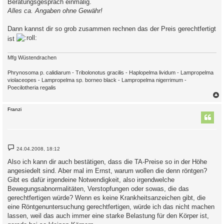
Beratungsgespräch einmalig.
Alles ca. Angaben ohne Gewähr!
Dann kannst dir so grob zusammen rechnen das der Preis gerechtfertigt
ist
Mfg Wüstendrachen
Phrynosoma p. calidiarum - Tribolonotus gracilis - Haplopelma lividum - Lampropelma
violaceopes - Lampropelma sp. borneo black - Lampropelma nigerrimum -
Poecilotheria regalis
c
Franzi
B
24.04.2008, 18:12
e
i
Also ich kann dir auch bestätigen, dass die TA-Preise so in der Höhe
t
angesiedelt sind. Aber mal im Ernst, warum wollen die denn röntgen?
r
a
Gibt es dafür irgendeine Notwendigkeit, also irgendwelche
g
Bewegungsabnormalitäten, Verstopfungen oder sowas, die das
gerechtfertigen würde? Wenn es keine Krankheitsanzeichen gibt, die
eine Röntgenuntersuchung gerechtfertigen, würde ich das nicht machen
lassen, weil das auch immer eine starke Belastung für den Körper ist,