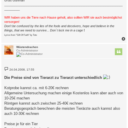
Gruß Gunman
_____________________________________________________________________
_________
WIR haben uns die Tiere nach Hause geholt, also sollten WIR sie auch bestmöglichst
versorgen!
Don't be confused by the lies of the fools and deceivers, hope and believe in the
things, that we need to survive... Don´t lock me in a cage
!
Lyrics from "Gift Of Faith" by Toto
c
Wüstendrachen
Co-Administrator
B
24.04.2008, 17:55
e
i
Die Preise sind von Tierarzt zu Tierarzt unterschiedlich
t
r
a
Kotprobe kannst ca. mit 6-20€ rechnen
g
Allgemeine Untersuchung machen einige Kostenlos kann aber auch von
10-25€ machen
Röntgen kannst auch zwischen 25-40€ rechnen
Beratungsgespräch berechnen die meisten Tierärzte auch kannst also
auch 10-30€ rechnen
Preise je für ein Tier