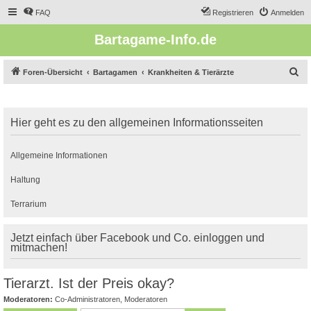
FAQ
Registrieren
Anmelden
Bartagame-Info.de
S
Foren-Übersicht
Bartagamen
Krankheiten & Tierärzte
u
c
Hier geht es zu den allgemeinen Informationsseiten
h
e
Allgemeine Informationen
Haltung
Terrarium
Jetzt einfach über Facebook und Co. einloggen und
mitmachen!
Tierarzt. Ist der Preis okay?
Moderatoren:
Co-Administratoren
,
Moderatoren