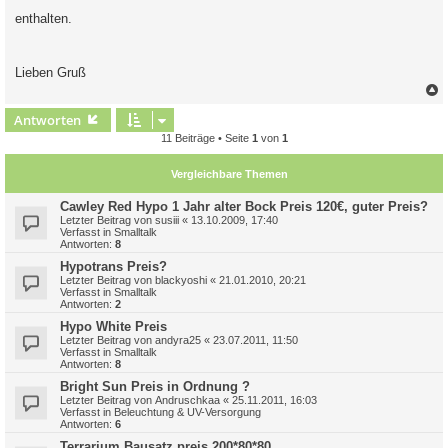
enthalten.
Lieben Gruß
c
Antworten
11 Beiträge • Seite
1
von
1
Vergleichbare Themen
Cawley Red Hypo 1 Jahr alter Bock Preis 120€, guter Preis?
Letzter Beitrag von
susiii
«
13.10.2009, 17:40
Verfasst in
Smalltalk
Antworten:
8
Hypotrans Preis?
Letzter Beitrag von
blackyoshi
«
21.01.2010, 20:21
Verfasst in
Smalltalk
Antworten:
2
Hypo White Preis
Letzter Beitrag von
andyra25
«
23.07.2011, 11:50
Verfasst in
Smalltalk
Antworten:
8
Bright Sun Preis in Ordnung ?
Letzter Beitrag von
Andruschkaa
«
25.11.2011, 16:03
Verfasst in
Beleuchtung & UV-Versorgung
Antworten:
6
Terrarium Bausatz preis 200*80*80