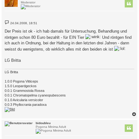
Moderator
B
24.04.2008, 18:51
e
i
Der Preis ist ok - ich hab damals für Untersuchung, Behandlung und
t
r
röntgen schon 80 Euro bezahlt - für EIN Tier
Und röntgen find
a
ich auch in Ordnung, bei der Haltung in den letzten drei Jahren - dann
g
weisst du wenigstens, ob wirklich alles mit den beiden ok ist
LG Britta
LG Britta
1.0.0 Pogona Vitticeps
1.5.0 Leopardgeckos
0.0.1 Grammostola Rosea
0.0.1 Chromatopelma cyaneopubescens
0.1.0 Avicularia versicolor
0.0.3 Phyllocrania paradoxa
c
bidoubleu
Pogona Minima Adult