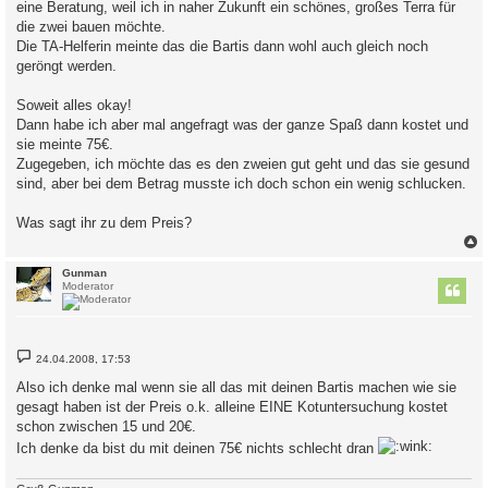
eine Beratung, weil ich in naher Zukunft ein schönes, großes Terra für
die zwei bauen möchte.
Die TA-Helferin meinte das die Bartis dann wohl auch gleich noch
geröngt werden.
Soweit alles okay!
Dann habe ich aber mal angefragt was der ganze Spaß dann kostet und
sie meinte 75€.
Zugegeben, ich möchte das es den zweien gut geht und das sie gesund
sind, aber bei dem Betrag musste ich doch schon ein wenig schlucken.
Was sagt ihr zu dem Preis?
c
Gunman
Moderator
B
24.04.2008, 17:53
e
i
Also ich denke mal wenn sie all das mit deinen Bartis machen wie sie
t
gesagt haben ist der Preis o.k. alleine EINE Kotuntersuchung kostet
r
a
schon zwischen 15 und 20€.
g
Ich denke da bist du mit deinen 75€ nichts schlecht dran