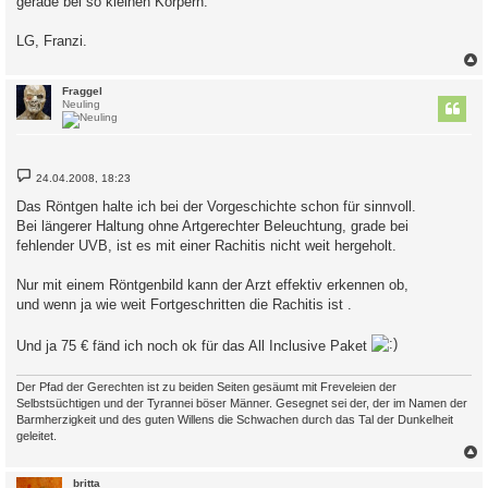
gerade bei so kleinen Körpern.
LG, Franzi.
c
Fraggel
Neuling
B
24.04.2008, 18:23
e
i
Das Röntgen halte ich bei der Vorgeschichte schon für sinnvoll.
t
Bei längerer Haltung ohne Artgerechter Beleuchtung, grade bei
r
a
fehlender UVB, ist es mit einer Rachitis nicht weit hergeholt.
g
Nur mit einem Röntgenbild kann der Arzt effektiv erkennen ob,
und wenn ja wie weit Fortgeschritten die Rachitis ist .
Und ja 75 € fänd ich noch ok für das All Inclusive Paket
Der Pfad der Gerechten ist zu beiden Seiten gesäumt mit Freveleien der
Selbstsüchtigen und der Tyrannei böser Männer. Gesegnet sei der, der im Namen der
Barmherzigkeit und des guten Willens die Schwachen durch das Tal der Dunkelheit
geleitet.
c
britta