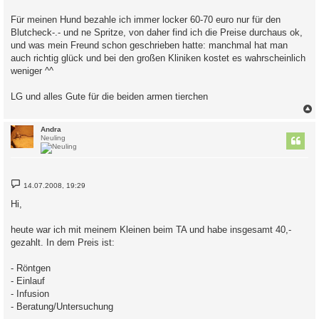
Für meinen Hund bezahle ich immer locker 60-70 euro nur für den
Blutcheck-.- und ne Spritze, von daher find ich die Preise durchaus ok,
und was mein Freund schon geschrieben hatte: manchmal hat man
auch richtig glück und bei den großen Kliniken kostet es wahrscheinlich
weniger ^^
LG und alles Gute für die beiden armen tierchen
c
Andra
Neuling
B
14.07.2008, 19:29
e
i
Hi,
t
r
a
heute war ich mit meinem Kleinen beim TA und habe insgesamt 40,-
g
gezahlt. In dem Preis ist:
- Röntgen
- Einlauf
- Infusion
- Beratung/Untersuchung