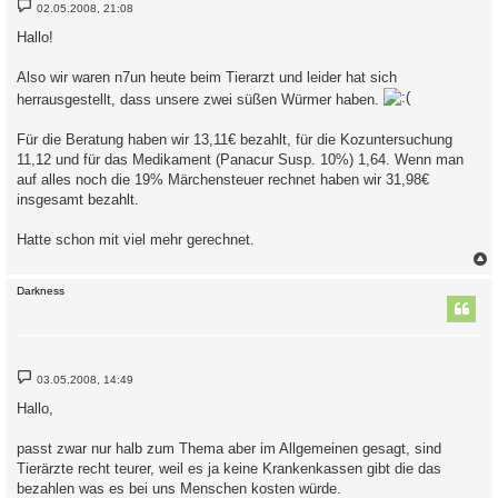
B
02.05.2008, 21:08
e
i
Hallo!
t
r
a
Also wir waren n7un heute beim Tierarzt und leider hat sich
g
herrausgestellt, dass unsere zwei süßen Würmer haben.
Für die Beratung haben wir 13,11€ bezahlt, für die Kozuntersuchung
11,12 und für das Medikament (Panacur Susp. 10%) 1,64. Wenn man
auf alles noch die 19% Märchensteuer rechnet haben wir 31,98€
insgesamt bezahlt.
Hatte schon mit viel mehr gerechnet.
c
Darkness
B
03.05.2008, 14:49
e
i
Hallo,
t
r
a
passt zwar nur halb zum Thema aber im Allgemeinen gesagt, sind
g
Tierärzte recht teurer, weil es ja keine Krankenkassen gibt die das
bezahlen was es bei uns Menschen kosten würde.