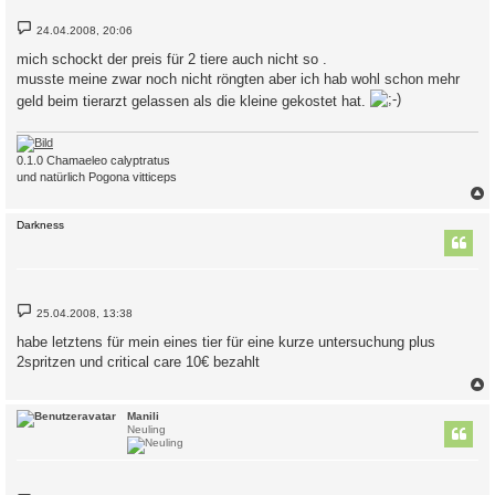
B
24.04.2008, 20:06
e
i
mich schockt der preis für 2 tiere auch nicht so .
t
musste meine zwar noch nicht röngten aber ich hab wohl schon mehr
r
a
geld beim tierarzt gelassen als die kleine gekostet hat.
g
0.1.0 Chamaeleo calyptratus
und natürlich Pogona vitticeps
c
Darkness
B
25.04.2008, 13:38
e
i
habe letztens für mein eines tier für eine kurze untersuchung plus
t
2spritzen und critical care 10€ bezahlt
r
a
g
c
Manili
Neuling