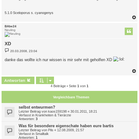
5.1.0 Sceloporus s. cyanogenys
c
BAbe24
Neuling
XD
B
20.03.2008, 23:04
e
i
danke das wollte ich nur wissen is mir sehr mit geholfen XD
t
r
a
g
c
Antworten
4 Beiträge • Seite
1
von
1
Vergleichbare Themen
selbst entwurmen?
Letzter Beitrag von
kaos159198
«
30.01.2011, 18:21
Verfasst in
Krankheiten & Tierärzte
Antworten:
3
Was für besondere eigenschate haben eure bartis
Letzter Beitrag von
Pils
«
12.08.2009, 21:57
Verfasst in
Smalltalk
Antworten:
1