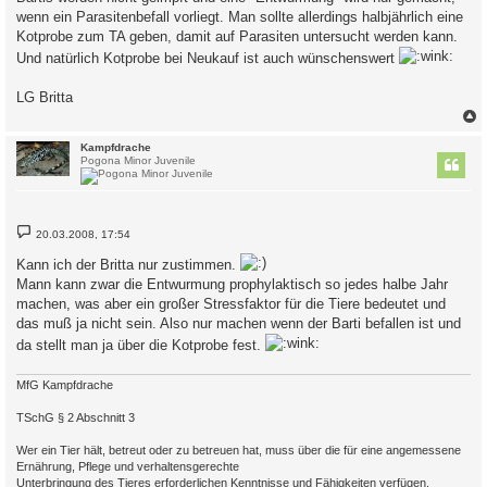
t
wenn ein Parasitenbefall vorliegt. Man sollte allerdings halbjährlich eine
r
a
Kotprobe zum TA geben, damit auf Parasiten untersucht werden kann.
g
Und natürlich Kotprobe bei Neukauf ist auch wünschenswert
LG Britta
c
Kampfdrache
Pogona Minor Juvenile
B
20.03.2008, 17:54
e
i
Kann ich der Britta nur zustimmen.
t
r
Mann kann zwar die Entwurmung prophylaktisch so jedes halbe Jahr
a
machen, was aber ein großer Stressfaktor für die Tiere bedeutet und
g
das muß ja nicht sein. Also nur machen wenn der Barti befallen ist und
da stellt man ja über die Kotprobe fest.
MfG Kampfdrache
TSchG § 2 Abschnitt 3
Wer ein Tier hält, betreut oder zu betreuen hat, muss über die für eine angemessene
Ernährung, Pflege und verhaltensgerechte
Unterbringung des Tieres erforderlichen Kenntnisse und Fähigkeiten verfügen.