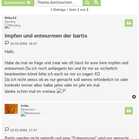
Suche
Erweiterte Suche
Antworten
4 Beiträge • Seite
1
von
1
BAbe24
Neuling
Impfen und entwurmen der bartis
B
20.03.2008, 16:07
e
i
Hallo.
t
r
a
Habe da mal ne frage und zwar wie oft lasst ihr eure tiere impfen und
g
entwurmen.Da ich noch anfängerin bin und ihr mir es sicherlich
beantworten könnt bitte ich euch es mir zu sagen XD
Da ich nicht weiss ob es nur gemacht soll wenns erforderlich ist oder
konkrekt immer alles halbe jahre oder im jahr ein mal
danke schon mal im vorraus
c
britta
Moderator
B
20.03.2008, 17:37
e
i
Bartis werden nicht geimpft und eine "Entwurmung" wird nur gemacht,