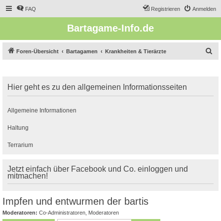
FAQ
Registrieren
Anmelden
Bartagame-Info.de
S
Foren-Übersicht
Bartagamen
Krankheiten & Tierärzte
u
c
Hier geht es zu den allgemeinen Informationsseiten
h
e
Allgemeine Informationen
Haltung
Terrarium
Jetzt einfach über Facebook und Co. einloggen und
mitmachen!
Impfen und entwurmen der bartis
Moderatoren:
Co-Administratoren
,
Moderatoren