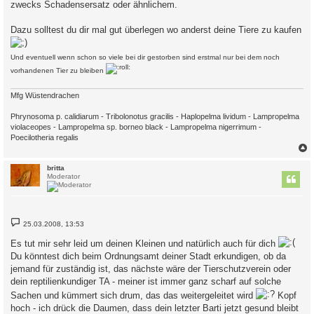
zwecks Schadensersatz oder ähnlichem.
Dazu solltest du dir mal gut überlegen wo anderst deine Tiere zu kaufen
Und eventuell wenn schon so viele bei dir gestorben sind erstmal nur bei dem noch
vorhandenen Tier zu bleiben
Mfg Wüstendrachen
Phrynosoma p. calidiarum - Tribolonotus gracilis - Haplopelma lividum - Lampropelma
violaceopes - Lampropelma sp. borneo black - Lampropelma nigerrimum -
Poecilotheria regalis
c
britta
Moderator
B
25.03.2008, 13:53
e
i
Es tut mir sehr leid um deinen Kleinen und natürlich auch für dich
t
r
Du könntest dich beim Ordnungsamt deiner Stadt erkundigen, ob da
a
jemand für zuständig ist, das nächste wäre der Tierschutzverein oder
g
dein reptilienkundiger TA - meiner ist immer ganz scharf auf solche
Sachen und kümmert sich drum, das das weitergeleitet wird
Kopf
hoch - ich drück die Daumen, dass dein letzter Barti jetzt gesund bleibt