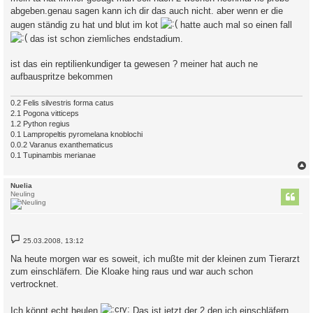
t
abgeben.genau sagen kann ich dir das auch nicht. aber wenn er die
r
a
augen ständig zu hat und blut im kot
hatte auch mal so einen fall
g
das ist schon ziemliches endstadium.
ist das ein reptilienkundiger ta gewesen ? meiner hat auch ne
aufbauspritze bekommen
0.2 Felis silvestris forma catus
2.1 Pogona vitticeps
1.2 Python regius
0.1 Lampropeltis pyromelana knoblochi
0.0.2 Varanus exanthematicus
0.1 Tupinambis merianae
c
Nuelia
Neuling
B
25.03.2008, 13:12
e
i
Na heute morgen war es soweit, ich mußte mit der kleinen zum Tierarzt
t
zum einschläfern. Die Kloake hing raus und war auch schon
r
a
vertrocknet.
g
Ich könnt echt heulen
Das ist jetzt der 2 den ich einschläfern