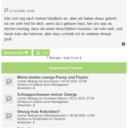
B
27.03.2008, 19:36
e
i
hört sich arg nach meiner händlerin an. aber wir haben draus gelernt.
t
tut mir sehr leid für dich, wenn du´s gelesen hast, bei uns was es
r
a
letzten montag, dass wir einen einschläfern mussten, tat sehr weh, und
g
heute kam der hammer, aber dazu schreib ich im anderen thread
gruß
c
Antworten
7 Beiträge • Seite
1
von
1
Vergleichbare Themen
Meine beiden zwerge Penny und Peyton
Letzter Beitrag von
jessimaus
«
25.05.2010, 13:08
Verfasst in
Galerie eurer Bartagamen
Antworten:
4
Schnappschuesse meiner Zwerge
Letzter Beitrag von
Dundees Mama
«
05.11.2013, 07:04
Verfasst in
Galerie eurer Bartagamen
Antworten:
3
Umzug trotz Kokzidien?
Letzter Beitrag von
Wüstendrachen
«
30.08.2009, 14:55
Verfasst in
Krankheiten & Tierärzte
Antworten:
2