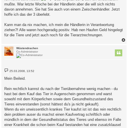
mußte. War letzte Woche bei der Händlerin aber die will sich nichts
davon annehmen. Sie hat Sie auch von einem Zwischenhändler. Jetzt
hoffe ich das der 3 überlebt.
Kann man da nix machen, ich mein die Händlerin in Verantwortung
ziehen?! Alle waren hochgeradig positiv. Hab nen Haufen Geld hingelegt
für die Tiere und jetzt auch noch für die Tierarztrechnungen.
c
Wüstendrachen
Co-Administrator
B
25.03.2008, 13:52
e
i
Mein Beileid.
t
r
a
Rein rechtlich kannst du nach der Tierübernahme wenig machen - du
g
hast bei dem Kauf das Tier in Augenschein genommen und warst
sowohl mit dem Körperlichen sowie dem Gesundheitszustand des
Tieres einverstanden (sonst hättest du's ja nicht gekauft).
Wenn du ein unwissentlich krankes Tier kaufst ist ist das rein rechtlich
dein problem auser du machst einen Kaufvertrag schriftlich oder
mündlich in dem der Gesundheitstatus des Tieres und ebenso im Falle
einer Krankheit die schon beim Kauf bestanden hat eine zusatzklausel