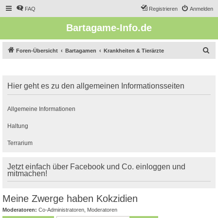
FAQ
Registrieren
Anmelden
Bartagame-Info.de
S
Foren-Übersicht
Bartagamen
Krankheiten & Tierärzte
u
c
Hier geht es zu den allgemeinen Informationsseiten
h
e
Allgemeine Informationen
Haltung
Terrarium
Jetzt einfach über Facebook und Co. einloggen und
mitmachen!
Meine Zwerge haben Kokzidien
Moderatoren:
Co-Administratoren
,
Moderatoren