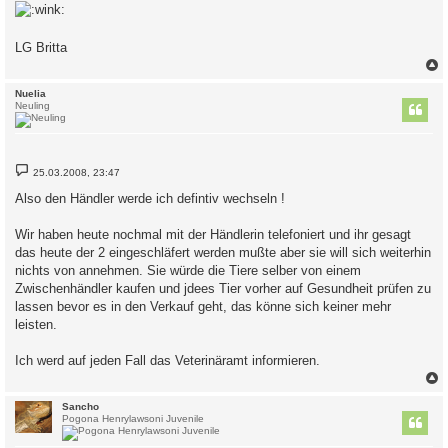
LG Britta
c
Nuelia
Neuling
B
25.03.2008, 23:47
e
i
Also den Händler werde ich defintiv wechseln !
t
r
a
Wir haben heute nochmal mit der Händlerin telefoniert und ihr gesagt
g
das heute der 2 eingeschläfert werden mußte aber sie will sich weiterhin
nichts von annehmen. Sie würde die Tiere selber von einem
Zwischenhändler kaufen und jdees Tier vorher auf Gesundheit prüfen zu
lassen bevor es in den Verkauf geht, das könne sich keiner mehr
leisten.
Ich werd auf jeden Fall das Veterinäramt informieren.
c
Sancho
Pogona Henrylawsoni Juvenile