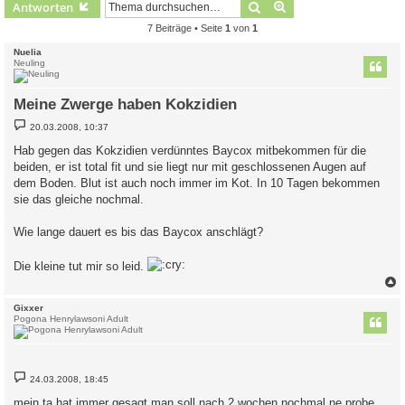
Suche
Erweiterte Suche
Antworten
7 Beiträge • Seite
1
von
1
Nuelia
Neuling
Meine Zwerge haben Kokzidien
B
20.03.2008, 10:37
e
i
Hab gegen das Kokzidien verdünntes Baycox mitbekommen für die
t
beiden, er ist total fit und sie liegt nur mit geschlossenen Augen auf
r
a
dem Boden. Blut ist auch noch immer im Kot. In 10 Tagen bekommen
g
sie das gleiche nochmal.
Wie lange dauert es bis das Baycox anschlägt?
Die kleine tut mir so leid.
c
Gixxer
Pogona Henrylawsoni Adult
B
24.03.2008, 18:45
e
i
mein ta hat immer gesagt man soll nach 2 wochen nochmal ne probe