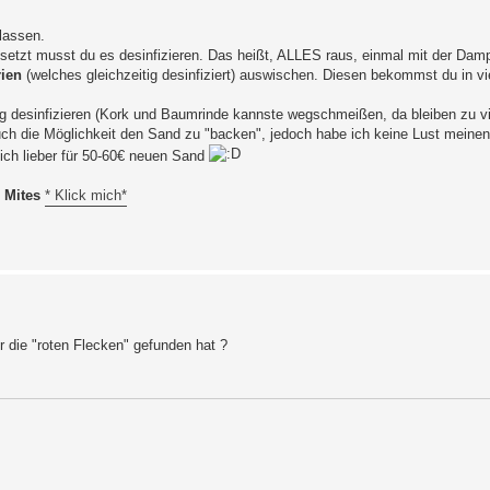
lassen.
 setzt musst du es desinfizieren. Das heißt, ALLES raus, einmal mit der Da
rien
(welches gleichzeitig desinfiziert) auswischen. Diesen bekommst du in v
g desinfizieren (Kork und Baumrinde kannste wegschmeißen, da bleiben zu vie
ch die Möglichkeit den Sand zu "backen", jedoch habe ich keine Lust meinen
ich lieber für 50-60€ neuen Sand
 Mites
* Klick mich*
r die "roten Flecken" gefunden hat ?