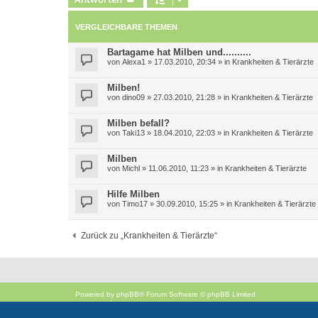
VERGLEICHBARE THEMEN
Bartagame hat Milben und..........
von
Alexa1
»
17.03.2010, 20:34
» in
Krankheiten & Tierärzte
Milben!
von
dino09
»
27.03.2010, 21:28
» in
Krankheiten & Tierärzte
Milben befall?
von
Taki13
»
18.04.2010, 22:03
» in
Krankheiten & Tierärzte
Milben
von
Michl
»
11.06.2010, 11:23
» in
Krankheiten & Tierärzte
Hilfe Milben
von
Timo17
»
30.09.2010, 15:25
» in
Krankheiten & Tierärzte
Zurück zu „Krankheiten & Tierärzte“
Powered by
phpBB
® Forum Software © phpBB Limited
Deutsche Übersetzung durch
phpBB.de
Style
proflat
von ©
Mazeltof
2017