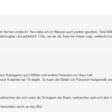
erte Suche
rote flecken entdeckt. Nun habe ich im Wasser auch punkte gesehen. Sind Milbe
ragbar und gefährlich ? Die, wo wir die Tiere her haben sagt, vielleicht kra
einer Bartagame auch Milben und andere Parasiten ins Haus holt.
e Kotprobe bei TA abgibt. So kann der Befall von Parasiten festgestellt un
beltierchen die sich unter die Schuppen der Bartis verkriechen und sich dort 
besonders leicht an das Blut.