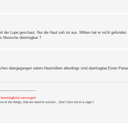
t der Lupe geschaut. Nur die Haut sah rot aus. Milben hat er nicht gefunden. 
uns Mensche übertragbar ?
chen übergegangen wären.Hautmilben allerdings sind übertragbar.Einen Parasi
_____________________
h bestmöglichst versorgen!
ve in the things, that we need to survive... Don´t lock me in a cage
!