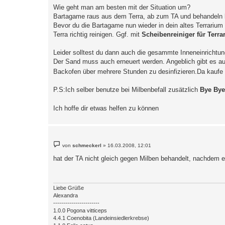
Wie geht man am besten mit der Situation um?
Bartagame raus aus dem Terra, ab zum TA und behandeln 
Bevor du die Bartagame nun wieder in dein altes Terrarium
Terra richtig reinigen. Ggf. mit
Scheibenreiniger für Terra
Leider solltest du dann auch die gesammte Inneneinrichtun
Der Sand muss auch erneuert werden. Angeblich gibt es au
Backofen über mehrere Stunden zu desinfizieren.Da kaufe 
P.S:Ich selber benutze bei Milbenbefall zusätzlich
Bye Bye
Ich hoffe dir etwas helfen zu können
B
von
schmeckerl
»
16.03.2008, 12:01
e
i
hat der TA nicht gleich gegen Milben behandelt, nachdem e
t
r
a
g
Liebe Grüße
Alexandra
-----------------------
1.0.0 Pogona vitticeps
4.4.1 Coenobita (Landeinsiedlerkrebse)