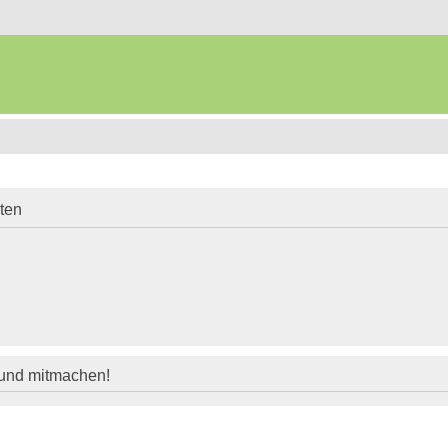
iten
 und mitmachen!