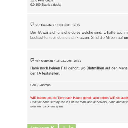
1.1.0 Felis catus
0.0.100 Blaptica dubia
B
von
Haischi
»
16.03.2008, 14:15
e
i
Der TA war sich unsiche ob es welche sind. E hatte auch mi
t
beobachten soll ob sie sich kratzen. Sind die Milben auf 
r
a
g
B
von
Gunman
»
18.03.2008, 15:31
e
i
Habe noch keinen Fall gehört, wo Blutmilben auf den Mens
t
der TA feststellen.
r
a
g
Gruß Gunman
_________________________________________________________
WIR haben uns die Tiere nach Hause geholt, also sollten WIR sie auc
Don't be confused by the lies of the fools and deceivers, hope and belie
Lyrics from "Gift Of Faith" by Toto
Antworten