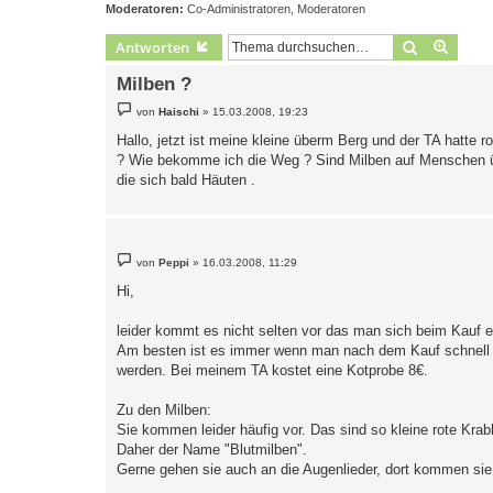
Moderatoren:
Co-Administratoren
,
Moderatoren
Suche
Erweit
Antworten
Milben ?
B
von
Haischi
»
15.03.2008, 19:23
e
i
Hallo, jetzt ist meine kleine überm Berg und der TA hatte 
t
? Wie bekomme ich die Weg ? Sind Milben auf Menschen übert
r
a
die sich bald Häuten .
g
B
von
Peppi
»
16.03.2008, 11:29
e
i
Hi,
t
r
a
leider kommt es nicht selten vor das man sich beim Kauf 
g
Am besten ist es immer wenn man nach dem Kauf schnell ein
werden. Bei meinem TA kostet eine Kotprobe 8€.
Zu den Milben:
Sie kommen leider häufig vor. Das sind so kleine rote Krab
Daher der Name "Blutmilben".
Gerne gehen sie auch an die Augenlieder, dort kommen sie 