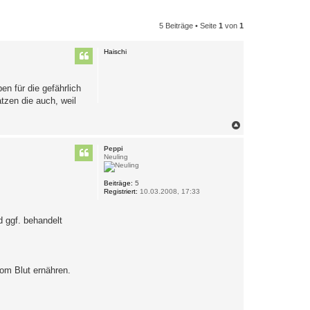
5 Beiträge • Seite
1
von
1
Haischi
n für die gefährlich
tzen die auch, weil
N
a
c
Peppi
h
Neuling
o
b
e
Beiträge:
5
Registriert:
10.03.2008, 17:33
n
d ggf. behandelt
vom Blut ernähren.