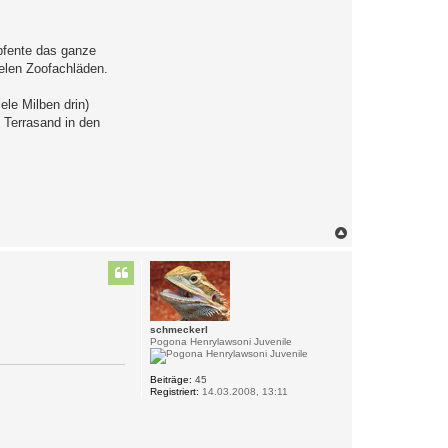
mpfente das ganze
ielen Zoofachläden.
le Milben drin)
 Terrasand in den
N
a
c
h
o
b
e
n
schmeckerl
Pogona Henrylawsoni Juvenile
Beiträge:
45
Registriert:
14.03.2008, 13:11