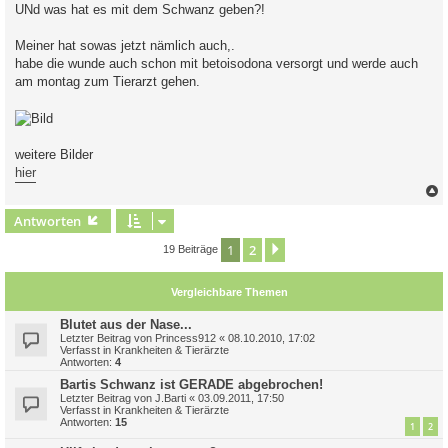
i
UNd was hat es mit dem Schwanz geben?!
t
r
a
Meiner hat sowas jetzt nämlich auch,.
g
habe die wunde auch schon mit betoisodona versorgt und werde auch
am montag zum Tierarzt gehen.
weitere Bilder
hier
c
Antworten
1
2
Nächste
19 Beiträge
Vergleichbare Themen
Blutet aus der Nase...
Letzter Beitrag von
Princess912
«
08.10.2010, 17:02
Verfasst in
Krankheiten & Tierärzte
Antworten:
4
Bartis Schwanz ist GERADE abgebrochen!
Letzter Beitrag von
J.Barti
«
03.09.2011, 17:50
Verfasst in
Krankheiten & Tierärzte
Antworten:
15
1
2