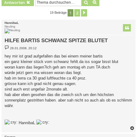
Suche
Erweiterte Suche
Antworten
1
2
Nächste
19 Beiträge
HannibaL
Neuling
HILFE BARTIS SCHWANZ SPITZE BLUTET
B
26.01.2008, 20:12
e
i
hey mir ist grad aufgefallen das bei einem meiner bartis
t
ein ganz kleiner stück vom schwanz fehlt.da iss sogar bisst blut
r
a
woran kann das liegen?ich geh am montag eh zum TA doch
g
würde jetzt gern ma wissen woran das liegt.
hab im terra ca 30 grad luftfeuchte ca 40 proz.
grösse kann ich grad nicht genau sagen.
sind auch erst ungefair 2monate alt.
hab aber eben gesehen das die zweich sich um den höchsten
sonnenplatz gestritten haben. aber sah nicht so auch als ob es schlimm
währ.
HannibaL
c
Cougar