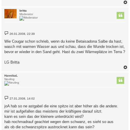
c
britta
Moderator
B
26.01.2008, 22:39
e
i
Wie Cougar schon schrieb, wenn du keine Betaisadona Salbe da hast,
t
wasch mit warmen Wasser aus und schau, dass die Wunde trocken ist,
r
a
bevor er wíeder in den Sand geht. Hast du zwei Wärmeplätze im Terra ?
g
LG Britta
c
HannibaL
Neuling
B
27.01.2008, 14:02
e
i
joA hab so ne astgabel die eine spitze ist aber höher als die andere.
t
mir ist aufgefallen das meistens der kräftigere darauf sitzt.
r
a
kann es sein das der kleinere unterdrückt wird?
g
hab nochmadrauf geachtet wegen dem schwanz, es sieht so aus
als ob die schwanzspitze austrocknet.kann das sein?