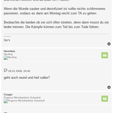
Wenn die Wunde sauber und desinfiziert ist sollte nichts schlimmeres
passieren, sodass es dann am Montag reicht zum TA zu gehen.
Beobachte die beiden ob sie sich öfter streiten, denn dann musst du sie
leider trennen. Die Kämpfe können zum Teil bis zum Tode führen.
-------
Ser's
c
HannibaL
Neuling
B
26.01.2008, 20:40
e
i
geht auch wund und heil salbe?
t
r
a
g
c
Cougar
Pogona Microlepidota Subadult