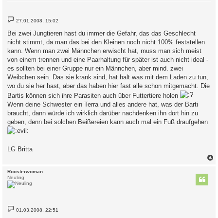
B
27.01.2008, 15:02
e
i
Bei zwei Jungtieren hast du immer die Gefahr, das das Geschlecht
t
nicht stimmt, da man das bei den Kleinen noch nicht 100% feststellen
r
a
kann. Wenn man zwei Männchen erwischt hat, muss man sich meist
g
von einem trennen und eine Paarhaltung für später ist auch nicht ideal -
es sollten bei einer Gruppe nur ein Männchen, aber mind. zwei
Weibchen sein. Das sie krank sind, hat halt was mit dem Laden zu tun,
wo du sie her hast, aber das haben hier fast alle schon mitgemacht. Die
Bartis können sich ihre Parasiten auch über Futtertiere holen
Wenn deine Schwester ein Terra und alles andere hat, was der Barti
braucht, dann würde ich wirklich darüber nachdenken ihn dort hin zu
geben, denn bei solchen Beißereien kann auch mal ein Fuß draufgehen
LG Britta
c
Roosterwoman
Neuling
B
01.03.2008, 22:51
e