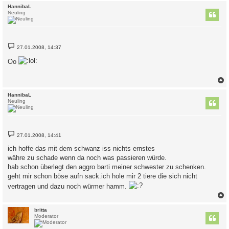
c
HannibaL
Neuling
B
27.01.2008, 14:37
e
i
Oo
t
r
a
g
c
HannibaL
Neuling
B
27.01.2008, 14:41
e
i
ich hoffe das mit dem schwanz iss nichts ernstes
t
währe zu schade wenn da noch was passieren würde.
r
a
hab schon überlegt den aggro barti meiner schwester zu schenken.
g
geht mir schon böse aufn sack.ich hole mir 2 tiere die sich nicht
vertragen und dazu noch würmer hamm.
c
britta
Moderator