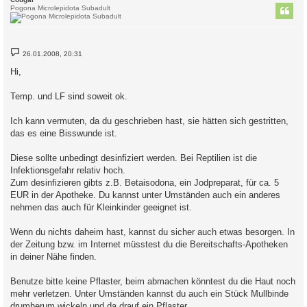
Pogona Microlepidota Subadult
B
26.01.2008, 20:31
e
i
Hi,
t
r
a
Temp. und LF sind soweit ok.
g
Ich kann vermuten, da du geschrieben hast, sie hätten sich gestritten,
das es eine Bisswunde ist.
Diese sollte unbedingt desinfiziert werden. Bei Reptilien ist die
Infektionsgefahr relativ hoch.
Zum desinfizieren gibts z.B. Betaisodona, ein Jodpreparat, für ca. 5
EUR in der Apotheke. Du kannst unter Umständen auch ein anderes
nehmen das auch für Kleinkinder geeignet ist.
Wenn du nichts daheim hast, kannst du sicher auch etwas besorgen. In
der Zeitung bzw. im Internet müsstest du die Bereitschafts-Apotheken
in deiner Nähe finden.
Benutze bitte keine Pflaster, beim abmachen könntest du die Haut noch
mehr verletzen. Unter Umständen kannst du auch ein Stück Mullbinde
drumherum wickeln und da drauf ein Pflaster.