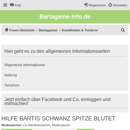
FAQ
Registrieren
Anmelden
Bartagame-Info.de
S
Foren-Übersicht
Bartagamen
Krankheiten & Tierärzte
u
c
Hier geht es zu den allgemeinen Informationsseiten
h
e
Allgemeine Informationen
Haltung
Terrarium
Jetzt einfach über Facebook und Co. einloggen und
mitmachen!
HILFE BARTIS SCHWANZ SPITZE BLUTET
Moderatoren:
Co-Administratoren
,
Moderatoren