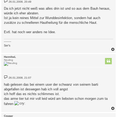
B
26.01.2008, 20:49
e
i
Da ich jetzt nicht weiß was alles drin ist und so aus dem Bauh heraus,
t
würde ich eher abraten.
r
a
Ist ja kein reines Mittel zur Wunddesinfektion, sondern hat auch
g
zusätze zu schnelleren Hautheilung für die menschliche Haut.
Evtl. hat noch wer anders ne Idee.
-------
Ser's
c
HannibaL
Neuling
B
26.01.2008, 21:07
e
i
hab gelesen das bei einem user der schwanz von seinem barti
t
abgefallen ist deswegen hab ich voll angst
r
a
ich hoff das es nichts schlimmes ist.
g
das arme tier tut mir voll leid würd am liebsten schon morgen zum ta
fahren
c
Cougar