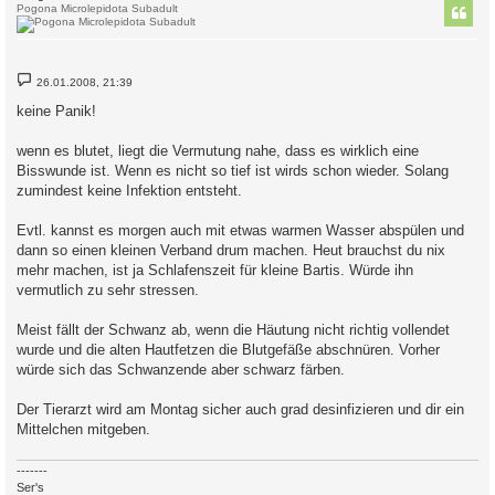
Pogona Microlepidota Subadult
B
26.01.2008, 21:39
e
i
keine Panik!
t
r
a
wenn es blutet, liegt die Vermutung nahe, dass es wirklich eine
g
Bisswunde ist. Wenn es nicht so tief ist wirds schon wieder. Solang
zumindest keine Infektion entsteht.
Evtl. kannst es morgen auch mit etwas warmen Wasser abspülen und
dann so einen kleinen Verband drum machen. Heut brauchst du nix
mehr machen, ist ja Schlafenszeit für kleine Bartis. Würde ihn
vermutlich zu sehr stressen.
Meist fällt der Schwanz ab, wenn die Häutung nicht richtig vollendet
wurde und die alten Hautfetzen die Blutgefäße abschnüren. Vorher
würde sich das Schwanzende aber schwarz färben.
Der Tierarzt wird am Montag sicher auch grad desinfizieren und dir ein
Mittelchen mitgeben.
-------
Ser's