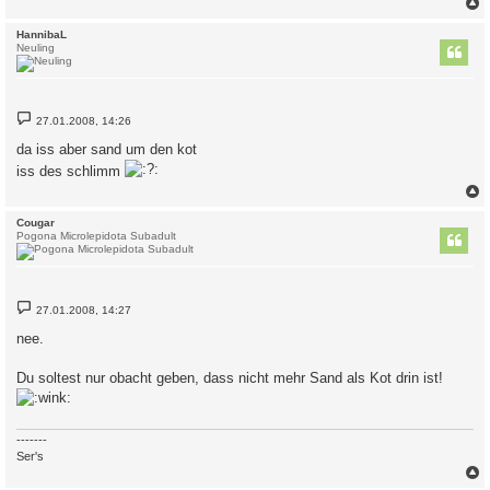
c
HannibaL
Neuling
B
27.01.2008, 14:26
e
i
da iss aber sand um den kot
t
r
iss des schlimm
a
g
c
Cougar
Pogona Microlepidota Subadult
B
27.01.2008, 14:27
e
i
nee.
t
r
a
Du soltest nur obacht geben, dass nicht mehr Sand als Kot drin ist!
g
-------
Ser's